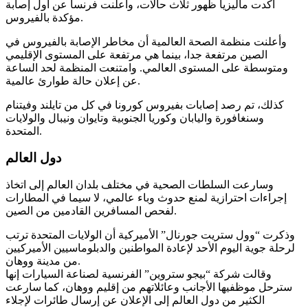
أكدت ماليزيا ظهور ثلاث حالات، وأعلنت فرنسا عن أول إصابة
مؤكدة بالفيروس.
وأعلنت منظمة الصحة العالمية أن مخاطر الإصابة بالفيروس في
الصين مرتفعة جدا، بينما هي مرتفعة على المستوى الإقليمي
ومتوسطة على المستوى العالمي. وامتنعت المنظمة لحد الساعة
عن إعلان حالة طوارئ عالمية.
كذلك، تم رصد إصابات بفيروس كورونا في كل من تايلند وفيتنام
وسنغافورة واليابان وكوريا الجنوبية وتايوان ونيبال والولايات
المتحدة.
دول العالم
وسارعت السلطات الصحية في مختلف بلدان العالم إلى اتخاذ
إجراءات احترازية لمنع حدوث وباء عالمي، لا سيما في المطارات
لفحص المسافرين القادمين من الصين.
وذكرت “وول ستريت جورنال” الأميركية أن الولايات المتحدة ترتب
لرحلة جوية اليوم الأحد لإعادة المواطنين والدبلوماسيين الأميركيين
من مدينة ووهان.
وقالت شركة “بيجو ستروين” الفرنسية لصناعة السيارات إنها
سترحل موظفيها الأجانب وعائلاتهم من إقليم ووهان، كما سارعت
الكثير من دول العالم إلى الإعلان عن إرسال طائرات لإجلاء