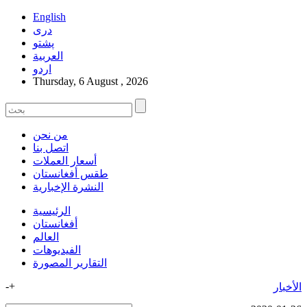
English
دری
پشتو
العربیة
اردو
Thursday, 6 August , 2026
من نحن
اتصل بنا
أسعار العملات
طقس أفغانستان
النشرة الإخبارية
الرئيسية
أفغانستان
العالم
الفیدیوهات
التقاریر المصورة
-
+
الأخبار