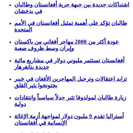
اشتباكات جديدة بين جبهة حرية أفغانستان وطالبان
في بدخشان
طالبان تؤكد على أهمية تمثيل أفغانستان في الأمم
المتحدة
عودة أكثر من 2000 مهاجر أفغاني من باكستان
وإيران وسط ظروف صعبة
أفغانستان تستثمر مليوني دولار في مشاريع مائية
جديدة بنانغرهار
تزايد اعتقالات وترحيل المهاجرين الأفغان في خيبر
بختونخوا يثير القلق
زيارة طالبان لمولدوفا تثير جدلاً سياسياً وانتقادات
دولية
أستراليا تقدم 9 مليون دولار لمواجهة أزمة الإغاثة
الإنسانية في أفغانستان