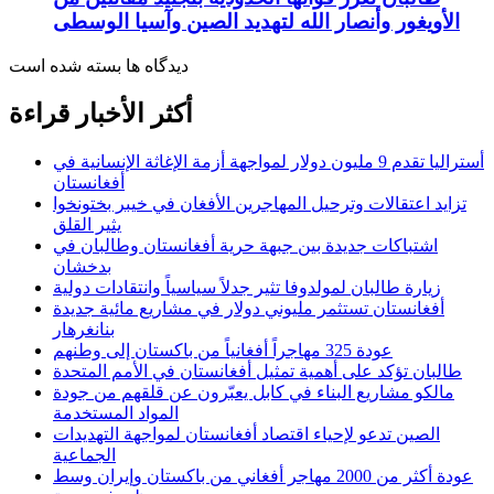
الأويغور وأنصار الله لتهديد الصين وآسيا الوسطى
دیدگاه ها بسته شده است
أكثر الأخبار قراءة
أستراليا تقدم 9 مليون دولار لمواجهة أزمة الإغاثة الإنسانية في
أفغانستان
تزايد اعتقالات وترحيل المهاجرين الأفغان في خيبر بختونخوا
يثير القلق
اشتباكات جديدة بين جبهة حرية أفغانستان وطالبان في
بدخشان
زيارة طالبان لمولدوفا تثير جدلاً سياسياً وانتقادات دولية
أفغانستان تستثمر مليوني دولار في مشاريع مائية جديدة
بنانغرهار
عودة 325 مهاجراً أفغانياً من باكستان إلى وطنهم
طالبان تؤكد على أهمية تمثيل أفغانستان في الأمم المتحدة
مالكو مشاريع البناء في كابل يعبّرون عن قلقهم من جودة
المواد المستخدمة
الصين تدعو لإحياء اقتصاد أفغانستان لمواجهة التهديدات
الجماعية
عودة أكثر من 2000 مهاجر أفغاني من باكستان وإيران وسط