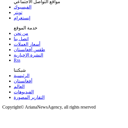
مواقع التواصل الاجتماعي
الفيسبوك
تويتر
إنستغرام
خدمة الموقع
من نحن
اتصل بنا
أسعار العملات
طقس أفغانستان
النشرة الإخبارية
Rss
شبكتنا
الرئيسية
أفغانستان
العالم
الفیدیوهات
التقاریر المصورة
Copyright© ArianaNewsAgency, all rights reserved