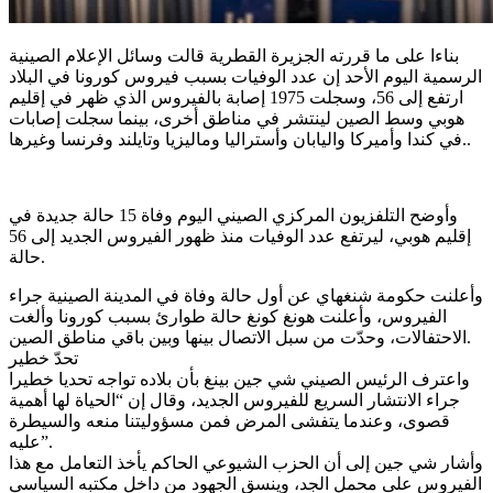
بناءا على ما قررته الجزيرة القطرية قالت وسائل الإعلام الصينية
الرسمية اليوم الأحد إن عدد الوفيات بسبب فيروس كورونا في البلاد
ارتفع إلى 56، وسجلت 1975 إصابة بالفيروس الذي ظهر في إقليم
هوبي وسط الصين لينتشر في مناطق أخرى، بينما سجلت إصابات
في كندا وأميركا واليابان وأستراليا وماليزيا وتايلند وفرنسا وغيرها..
وأوضح التلفزيون المركزي الصيني اليوم وفاة 15 حالة جديدة في
إقليم هوبي، ليرتفع عدد الوفيات منذ ظهور الفيروس الجديد إلى 56
حالة.
وأعلنت حكومة شنغهاي عن أول حالة وفاة في المدينة الصينية جراء
الفيروس، وأعلنت هونغ كونغ حالة طوارئ بسبب كورونا وألغت
الاحتفالات، وحدّت من سبل الاتصال بينها وبين باقي مناطق الصين.
تحدّ خطير
واعترف الرئيس الصيني شي جين بينغ بأن بلاده تواجه تحديا خطيرا
جراء الانتشار السريع للفيروس الجديد، وقال إن “الحياة لها أهمية
قصوى، وعندما يتفشى المرض فمن مسؤوليتنا منعه والسيطرة
عليه”.
وأشار شي جين إلى أن الحزب الشيوعي الحاكم يأخذ التعامل مع هذا
الفيروس على محمل الجد، وينسق الجهود من داخل مكتبه السياسي