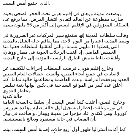
الذي اجتمع أمس السبت.
ووضعت مدينة ووهان في إقليم هوبي تحت الحجر الصحي بحيث
صارت مقطوعة عن العالم لتفادي انتشار المرض، مما يرفع عدد
السكان المعزولين في الإقليم الصيني إلى أكثر من 56 مليون نسمة.
وقالت سلطات المدينة إنها ستمنع سير المركبات غير الضرورية في
وسط المدينة اعتبارا من اليوم الأحد، مما يفاقم حالة الشلل بالمدينة
التي يقطنها 11 مليون نسمة، والتي أغلقتها السلطات فعليا منذ
الخميس الماضي، إذ ألغيت الرحلات الجوية في مطار ووهان،
وأغلقت نقاط تفتيش الطرق الرئيسية المؤدية إلى خارج المدينة.
وخارج إقليم هوبي، فرضت السلطات إجراءات للكشف عن
الإصابات في جميع أنحاء الصين، وألغيت احتفالات العام الصيني
الجديد وتوقفت الدراسة، وبدت العاصمة ومطاعمها خالية تماما، كما
أغلق عدد كبير من المواقع السياحية في بكين أبوابها بغية تقليص
مخاطر العدوى.
حالة كندية
وخارج الصين، أعلنت كندا أمس السبت أن سلطات الصحة العامة
في تورنتو تلقت إخطارا بتسجيل أول حالة إصابة مؤكدة بفيروس
كورونا، وهي لكندي عاد مؤخرا من مدينة ووهان. وأضافت في بيان
أن المصاب في حالة مستقرة ويعالج بالمستشفى.
كما أكدت أستراليا ظهور أول أربع حالات إصابة أمس السبت، بينما