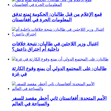
قمع الإعلام من قبل طالبان: الحكومة تمنع تدفق
المعلومات الحرة في أفغانستان
اغتيال وزير اللاجئين في طالبان: نتيجة خلافات
داخلية أم اختراق داعش؟
طالبان: على المجتمع الدولي أن يمنع وقوع الكارثة
في غزة
الأمم المتحدة: أفغانستان ثاني أخطر مقصد للسفر
والسياحة في العالم