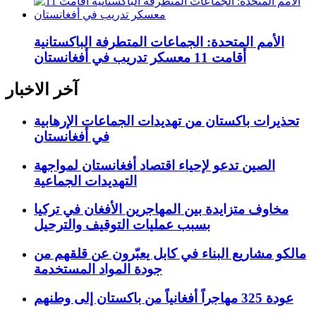
الأمم المتحدة: الجماعات المتطرفة الباكستانية
أقامت 11 معسكر تدريب في أفغانستان
آخر الاخبار
تحذيرات باكستان من تهديدات الجماعات الإرهابية
في أفغانستان
الصين تدعو لإحياء اقتصاد أفغانستان لمواجهة
التهديدات الجماعية
مخاوف متزايدة بين المهاجرين الأفغان في تركيا
بسبب عمليات التوقيف والترحيل
مالكو مشاريع البناء في كابل يعبّرون عن قلقهم من
جودة المواد المستخدمة
عودة 325 مهاجراً أفغانياً من باكستان إلى وطنهم