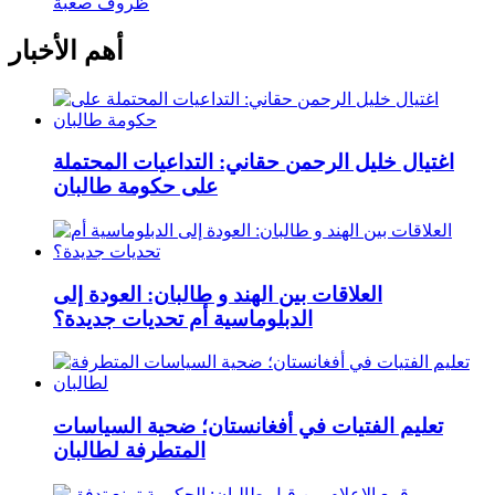
ظروف صعبة
أهم الأخبار
اغتيال خليل الرحمن حقاني: التداعيات المحتملة
على حكومة طالبان
العلاقات بين الهند و طالبان: العودة إلى
الدبلوماسية أم تحديات جديدة؟
تعليم الفتيات في أفغانستان؛ ضحية السياسات
المتطرفة لطالبان