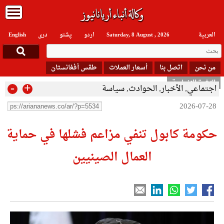
العربیة
Saturday, 8 August , 2026
اردو
پشتو
دری
English
من نحن
اتصل بنا
أسعار العملات
طقس أفغانستان
النشرة الإخبارية
-
+
اجتماعي
,
الأخبار
,
الحوادث
,
سياسة
2026-07-28
حكومة كابول تنفي مزاعم فشلها في حماية
العمال الصينيين