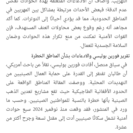
التهريب. وأضاف أن الادعاءات المتعلقة بهذه الحوادث تعكس
عدم الدقة؛ فبعض الأحداث مرتبطة بمشاكل بين المهربين في
المناطق الحدودية، مما قد يؤدي أحيانًا إلى التوترات. كما أكد
مجاهد أنه رغم وقوع بعض محاولات العنف المستهدف، فإن
القوات الأمنية تمكنت من منع تكرار هذه الحوادث وضمان
السلامة الجسدية للعمال.
تقرير فورين بوليسي والادعاءات بشأن المناطق الخطرة
في سياق متصل، أفادت فورين بوليسي، نقلاً عن باحث أمريكي،
أن طالبان تفتقر إلى القدرة على حماية العمال الصينيين من
التهديدات المحلية. ووصفت المقالة المناطق الواقعة على
الحدود الأفغانية الطاجيكية حيث تقع مشاريع تعدين الذهب
الصينية بأنها خطرة بالنسبة للمواطنين الصينيين. وحسب ما
ورد في المنشور، فقد وقعت منذ نوفمبر 2024 سبع حوادث
أمنية تشمل سكانًا صينيين أدت إلى مقتل تسعة وجرح أكثر من
عشرة.