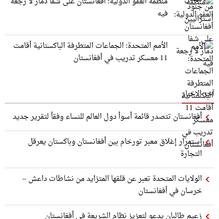
منظمة العفو الدولية: أفغانستان على شفا دمار لا رجعة
فيه
الأمم المتحدة: الجماعات المتطرفة الباكستانية أقامت
11 معسكر تدريب في أفغانستان
آخر الاخبار
أفغانستان تتصدر قائمة أسوأ دول العالم للنساء وفقاً لتقرير جديد
استمرار إغلاق معبر تورخام بين أفغانستان وباكستان يعرقل
التجارة
الولايات المتحدة تعبر عن قلقها المتزايد من نشاطات داعش –
خرسان في أفغانستان
زعيم طالبان يدعو لتعزيز نظام الشريعة في أفغانستان