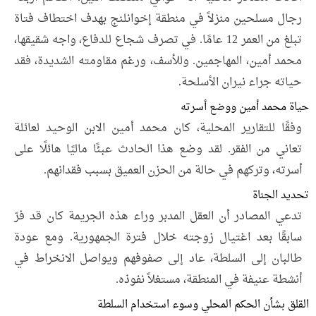
رجال مسلحين منزلاً في منطقة إخوانلنج بهدف اختطاف فتاة
تبلغ من العمر 12 عامًا. في تصرف شجاع للدفاع، واجه شقيقها،
محمد أمين، المهاجمين. وللأسف، ورغم مقاومته الشديدة، فقد
حياته جراء نيران الأسلحة.
حياة محمد أمين ووضع أسرته
وفقًا للتقارير المحلية، كان محمد أمين الابن الوحيد لعائلة
تعاني من الفقر. لقد وضع هذا الحادث عبئًا ماليًا هائلًا على
أسرته، وتركهم في حالة من الحزن العميق بسبب فقدانهم.
تحديد الجناة
تدعي المصادر أن العقل المدبر وراء هذه الجريمة كان قد فرّ
سابقًا بعد اغتيال زوجته خلال فترة الجمهورية. ومع عودة
طالبان إلى السلطة، عاد إلى صفوفهم ويواصل الانخراط في
أنشطة عنيفة في المنطقة، مستغلاً نفوذه.
القلق بشأن الحكم المحلي وسوء استخدام السلطة