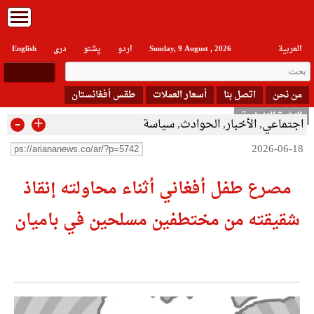
العربیة
Sunday, 9 August , 2026
اردو
پشتو
دری
English
من نحن
اتصل بنا
أسعار العملات
طقس أفغانستان
النشرة الإخبارية
-
+
اجتماعي
,
الأخبار
,
الحوادث
,
سياسة
2026-06-18
مصرع طفل أفغاني أثناء محاولته إنقاذ
شقيقته من مختطفين مسلحين في باميان