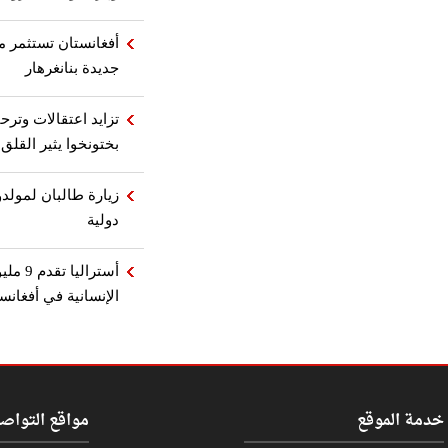
أفغانستان تستثمر مل
جديدة بنانغرهار
تزايد اعتقالات وترح
بختونخوا يثير القلق
زيارة طالبان لمولدوف
دولية
أسترال
الإنسانية في أفغانس
خدمة الموقع
مواقع التواص