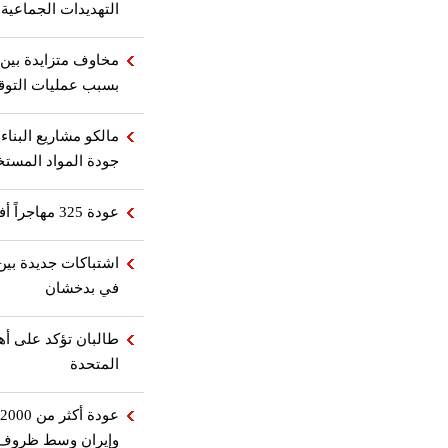
التهديدات الجماعية
مخاوف متزايدة بين ا
بسبب عمليات التوق
مالكو مشاريع البناء
جودة المواد المست
عودة 325 مهاجراً أفغانياً من باكستان إلى وطنهم
اشتباكات جديدة بين
في بدخشان
طالبان تؤكد على أه
المتحدة
وإيران وسط ظروف