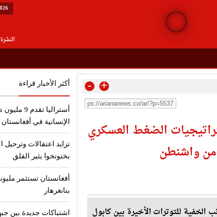
2026
النشرة 
-
+
أكثر الأخبار قراءة
أستراليا تقد
الإنسانية في أفغانستان
ستراتيجيات الضغط العسكري
تزايد اعتقالات وترحيل ا
 من واشنطن
بختونخوا يثير القلق
أفغانستان تستثمر مليون
بنانغرهار
الخفية للتوترات الأخيرة بين كابول
اشتباكات جديدة بين جبه