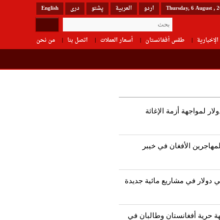
Thursday, 6 August , 
اردو
العربیة
پشتو
دری
English
الإخبارية
طقس أفغانستان
أسعار العملات
اتصل بنا
من نحن
م 9 مليون دولار لمواجهة أزمة الإغاثة
لمهاجرين الأفغان في خيبر
ي دولار في مشاريع مائية جديدة
ة حرية أفغانستان وطالبان في