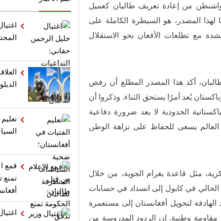
ن واشنطن من إعادة تعريف طالبان كعميل
ًا لهذا المصدر، هو السيطرة الكاملة على
اغتيال
دة مع تطلعات الأفغان نحو الاستقلال
المحت
العلاق
البان، أكد هذا المصدر المطلع أن رفض
الدبلو
كستان يُعد أمرًا يستحق الثناء. وذكروا أن
كستانية الحدودية لا يعد ضرورة دفاعية
تعليم 
لعالم يسعى للحفاظ على نزاهة الوطن
السيا
قمع ال
سكرية، مثل قاعدة بغرام الجوية، من خلال
تمنع 
الحالي في كابول إلى انسداد في حسابات
أفغانس
د الهادفة لتحويل أفغانستان إلى مستعمرة
اغتيال
مقاومة وطنية. إن الردود المدروسة من