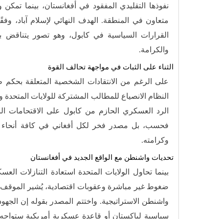
نفوذها التقليدي المفقود في أفغانستان، بينما تمك
متعاون في المنطقة. الهدف النهائي لإسلام آباد، وفق
القرارات السياسية في كابول، وهو تصور يتناقض بش
والكرامة.
الثناء على الثبات في مواجهة تحالف القوة
على الرغم من الانتقادات الشخصية المتعلقة بحكم ط
النظام الانصياع للمطالب المشتركة للولايات المتحدة وبا
الرد العسكري الحازم من كابول على الاقتحامات البا
فحسب، بل مصدر فخر لكل أفغاني في كافة أنحاء ا
وكرامته.
تحديات واشنطن مع الواقع الجديد في أفغانستان
بينما تحاول الولايات المتحدة استعادة التنازلات الع
ضغوط غير مباشرة وعقوبات اقتصادية، يُشير الموقف 
واشنطن الاستراتيجية. واختتم المصدر بقوله إن الجهو
سياسية لباكستان أو قاعدة عسكرية أمريكية ستواجه 