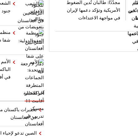
مجدّدًا: طالبان تُدين الضغوط
الشعب
الأمريكية وتؤكد دعمها لإيران
جنود أ
في مواجهة الاعتداءات
منظمة 
شفا دم
الأمم 
في أف
آخر الاخبار
تحذيرات باكستان من
في أفغانستان
الصين تدعو لإحياء ا