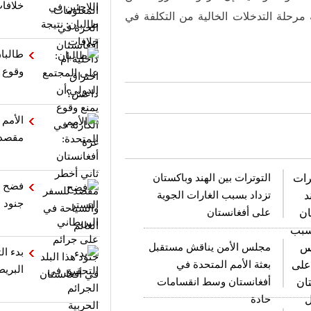
خلافا
 مرحلة التدخلات الخالية من التكلفة في
طالبان
وقوع ا
الأمم 
مقصد 
التوترات بين الهند وباكستان
فضح ا
تزداد بسبب الغارات الجوية
جنود ه
على أفغانستان
مجلس الأمن يناقش مستقبل
بدء ال
بعثة الأمم المتحدة في
البريط
أفغانستان وسط انقسامات
حادة