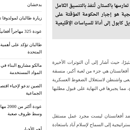
مارسها باكستان تُنفذ بالتنسيق الكامل
بدخشان
جية هو إجبار الحكومة المؤقتة على
زيارة طالبان لمولدوفا تث
ل كابول إلى أداة للسياسات الإقليمية
عودة 325 مهاجراً أفغانياً من باكستان إلى وطنهم
طالبان تؤكد على أهمية 
المتحدة
يرًا، حيث أشار إلى أن التوترات الأخيرة
مالكو مشاريع البناء في
 أفغانستان هي جزء من لعبة أكبر، منسقة
المواد المستخدمة
سعى واشنطن لاستغلال الضغوط العسكرية
الصين تدعو لإحياء اقتصا
مما يجبرها في النهاية على قبول مطلبها
الجماعية
عودة أ
وسط ظروف صعبة
ن ضد أفغانستان ليست مجرد عمل مستقل
تراتيجية إلى السماح لإسلام آباد باستعادة
أهم الأخبار