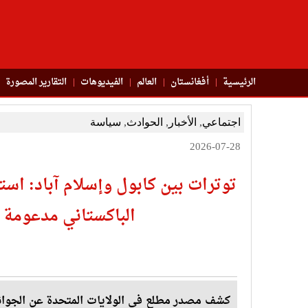
الرئيسية
أفغانستان
العالم
الفیدیوهات
التقاریر المصورة
اجتماعي
,
الأخبار
,
الحوادث
,
سياسة
2026-07-28
توترات بين كابول وإسلام آباد: ا
الباكستاني مدعومة
كشف مصدر مطلع في الولايات المتحدة عن الجوانب 