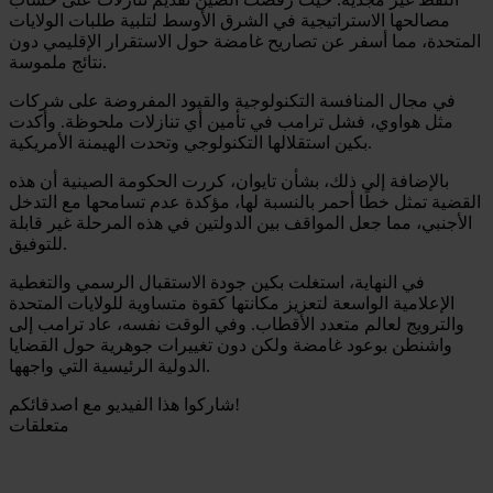
مصالحها الاستراتيجية في الشرق الأوسط لتلبية طلبات الولايات
المتحدة، مما أسفر عن تصاريح غامضة حول الاستقرار الإقليمي دون
نتائج ملموسة.
في مجال المنافسة التكنولوجية والقيود المفروضة على شركات
مثل هواوي، فشل ترامب في تأمين أي تنازلات ملحوظة. وأكدت
بكين استقلالها التكنولوجي وتحدت الهيمنة الأمريكية.
بالإضافة إلى ذلك، بشأن تايوان، كررت الحكومة الصينية أن هذه
القضية تمثل خطًا أحمر بالنسبة لها، مؤكدة عدم تسامحها مع التدخل
الأجنبي، مما جعل المواقف بين الدولتين في هذه المرحلة غير قابلة
للتوفيق.
في النهاية، استغلت بكين جودة الاستقبال الرسمي والتغطية
الإعلامية الواسعة لتعزيز مكانتها كقوة متساوية للولايات المتحدة
والترويج لعالم متعدد الأقطاب. وفي الوقت نفسه، عاد ترامب إلى
واشنطن بوعود غامضة ولكن دون تغييرات جوهرية حول القضايا
الدولية الرئيسية التي واجهها.
شاركوا هذا الفيديو مع اصدقائكم!
متعلقات