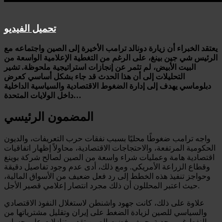
تحميل الفيديو
يعتقد الخبراء أن زيارة دونالد ترامب الأخيرة إلى الصين واجتماعه مع
الرئيس شي جين بينغ، على الرغم من التغطية الإعلامية الواسعة من
البيت الأبيض، لم تثمر عن إنجازات استراتيجية ملحوظة. تشير
التحليلات إلى أن هذا الحدث قد جاء بشكل أساسي كعرض
دبلوماسي يهدف إلى إدارة الضغوط الاقتصادية والسياسية الداخلية
داخل الولايات المتحدة…
المضمون الرئيسي
واجه ترامب ضغوطًا محليًا بسبب نفقات حرب التعريفات، والديون
الحكومية المرتفعة، والاحتجاجات الاقتصادية، محاولاً إظهار اتفاقيات
اقتصادية هامة وعمليات شراء واسعة من الصين لصالح شركة بوينغ
وقطاع الزراعة الأمريكي. ومع ذلك، أدى عدم وجود تفاصيل دقيقة
وحواجز تنفيذ هذه الخطط إلى رد فعل ضعيف من الأسواق المالية،
حيث اعتبر المحللون أن ذلك مجرد انتصار إعلامي قصير الأجل.
علاوة على ذلك، كانت جهود واشنطن لاستغلال النفوذ الاقتصادي
والسياسي للصين لزيادة الضغط على إيران وتقليل مشترياتها من
النفط غير مجدية. حيث رفضت الصين تقديم تنازلات على حساب