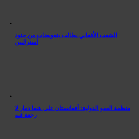
الشعب الأفغاني يطالب بتعويضات من جنود
أستراليين
منظمة العفو الدولية: أفغانستان على شفا دمار لا
رجعة فيه