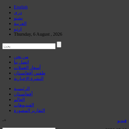
English
دری
پشتو
العربیة
اردو
Thursday, 6 August , 2026
من نحن
اتصل بنا
أسعار العملات
طقس أفغانستان
النشرة الإخبارية
الرئيسية
أفغانستان
العالم
الفیدیوهات
التقاریر المصورة
-
+
فیدیو