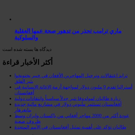
ماري ترامب تحذر من تدهور صحة عمها العقلية
والسلوكية
دیدگاه ها بسته شده است
أكثر الأخبار قراءة
تزايد اعتقالات وترحيل المهاجرين الأفغان في خيبر بختونخوا
يثير القلق
أستراليا تقدم 9 مليون دولار لمواجهة أزمة الإغاثة الإنسانية في
أفغانستان
زيارة طالبان لمولدوفا تثير جدلاً سياسياً وانتقادات دولية
أفغانستان تستثمر مليوني دولار في مشاريع مائية جديدة
بنانغرهار
عودة أكثر من 2000 مهاجر أفغاني من باكستان وإيران وسط
ظروف صعبة
طالبان تؤكد على أهمية تمثيل أفغانستان في الأمم المتحدة