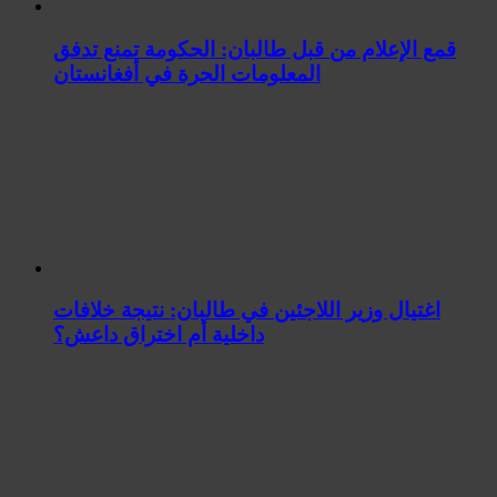
قمع الإعلام من قبل طالبان: الحكومة تمنع تدفق
المعلومات الحرة في أفغانستان
اغتيال وزير اللاجئين في طالبان: نتيجة خلافات
داخلية أم اختراق داعش؟