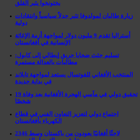
بختونخوا يثير القلق
زيارة طالبان لمولدوفا تثير جدلاً سياسياً وانتقادات
دولية
أستراليا تقدم 9 مليون دولار لمواجهة أزمة الإغاثة
الإنسانية في أفغانستان
تسليم جثث ضحايا حريق إيطالي إلى كابول:
مطالبات بالعدالة مستمرة
المنتخب الأفغاني للفوتسال يستعد لمواجهة تايلاند
في بداية جديدة
تحقيق دولي في مآسي الهجرة الأفغانية بعد وفاة 19
شخصًا
اجتماع دولي لتعزيز التعاون الفني في قطاع
الكهرباء بأفغانستان
2346 لاجئًا أفغانيًا يعودون من باكستان وسط