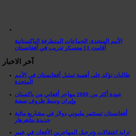
الأمم المتحدة: الجماعات المتطرفة الباكستانية
أقامت 11 معسكر تدريب في أفغانستان
آخر الاخبار
طالبان تؤكد على أهمية تمثيل أفغانستان في الأمم
المتحدة
عودة أكثر من 2000 مهاجر أفغاني من باكستان
وإيران وسط ظروف صعبة
أفغانستان تستثمر مليوني دولار في مشاريع مائية
جديدة بنانغرهار
تزايد اعتقالات وترحيل المهاجرين الأفغان في خيبر