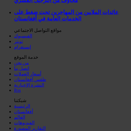
مخاوف من الترحيل القسري
عائدات الملايين من المهاجرين تحت ضغط على
الخدمات العامة في أفغانستان
مواقع التواصل الاجتماعي
الفيسبوك
تويتر
إنستغرام
خدمة الموقع
من نحن
اتصل بنا
أسعار العملات
طقس أفغانستان
النشرة الإخبارية
Rss
شبكتنا
الرئيسية
أفغانستان
العالم
الفیدیوهات
التقاریر المصورة