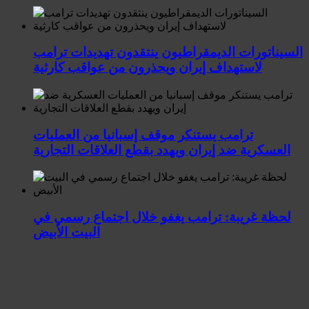
السيناتورات الديمقراطيون ينتقدون تهديدات ترامب
لاستهداف إيران ويحذرون من عواقب كارثية
ترامب يستنكر موقف إسبانيا من العمليات
العسكرية ضد إيران ويهدد بقطع العلاقات التجارية
لحظة غريبة: ترامب يغفو خلال اجتماع رسمي في
البيت الأبيض