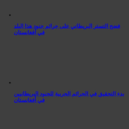
فضح التستر البريطاني على جرائم جنود هذا البلد
في أفغانستان
بدء التحقيق في الجرائم الحربیة للجنود البريطانيین
في أفغانستان