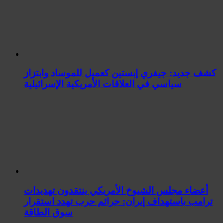
كشف جديد: جيفري إبستين كعميل للموساد وابتزاز
سياسي في العلاقات الأمريكية الإسرائيلية
أعضاء مجلس الشيوخ الأمريكي ينتقدون تهديدات
ترامب باستهداف إيران: جرائم حرب تهدد استقرار
سوق الطاقة