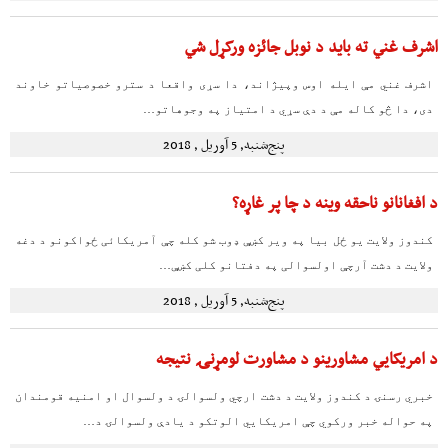
اشرف غني ته باید د نوبل جائزه ورکړل شي
اشرف غني مې ایله اوس وپیژاند، دا سړی واقعا د سترو خصوصیاتو خاوند
دی، دا څو کاله مې د دې سړي د امتیاز په وجوهاتو…
پنج‌شنبه, 5 آوریل , 2018
د افغانانو ناحقه وینه د چا پر غاړه؟
کندوز ولایت یو ځل بیا په ویر کښې ډوب شو کله چې آمریکائی ځواکونو د دغه
ولایت د دشت آرچې اولسوالی په دفتانو کلی کښې…
پنج‌شنبه, 5 آوریل , 2018
د امریکايي مشاورینو د مشاورت لومړنۍ نتیجه
خبري رسنۍ د کندوز ولایت د دشت ارچي ولسوالۍ د ولسوال او امنیه قومندان
په حواله خبر ورکوي چې امریکايي الوتکو د یادې ولسوالۍ د…