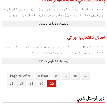
په افغانستان کښې سوله له شعاره تر واقعیته
د افغانستان لپاره د ملګرو ملتو پخوانی ځانګړی استازی،کای آیده
وییلی چې د طالبانو دا دریځ منطقی دی چې غواړی د افغان دولت پر ځای…
یکشنبه, 18 مارس , 2018
افغانان د اشغال په اور کې
د ۲۰۰۱ کال څخه د ۲۰۱۶ تر نیمای پورې یعنې په ۶زره ورځو کې په
افغانستان کې ۱۱۱ زره انسانان وژل شوي دي د امریکا…
یکشنبه, 18 مارس , 2018
Page 20 of 20
« First
«
...
10
...
16
17
18
19
20
ډېر لوستل شوي