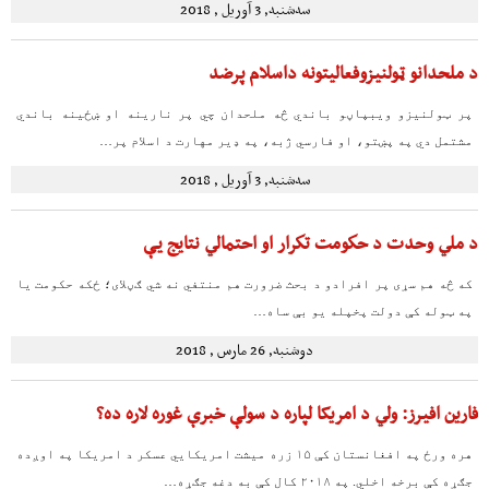
سه‌شنبه, 3 آوریل , 2018
د ملحدانو ټولنیزوفعالیتونه داسلام پرضد
پر ټولنیزو ویبپاڼو باندي څه ملحدان چي پر نارینه او ښځینه باندي
مشتمل دي په پښتو، او فارسي ژبه، په ډیر مهارت د اسلام پر…
سه‌شنبه, 3 آوریل , 2018
د ملي وحدت د حكومت تكرار او احتمالي نتايج يې
كه څه هم سړى پر افرادو د بحث ضرورت هم منتفي نه شي ګڼلاى؛ ځكه حكومت يا
په ټوله كې دولت پخپله يو بې ساه…
دوشنبه, 26 مارس , 2018
فارین افیرز: ولي د امریکا لپاره د سولې خبرې غوره لاره ده؟
هره ورځ په افغانستان کې ۱۵ زره میشت امریکايي عسکر د امریکا په اوږده
جګړه کې برخه اخلي. په ۲۰۱۸ کال کې به دغه جګړه…