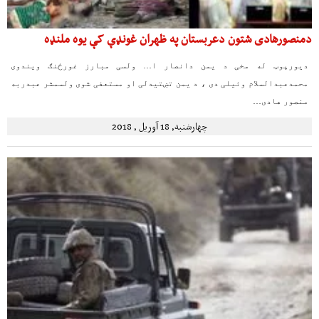
دمنصورهادی شتون دعربستان په ظهران غونډې کې یوه ملنډه
دیورپوټ له مخی د یمن دانصار ا… ولسی مبارز غورځنګ ویندوی
محمدعبدالسلام وئیلی دی ، د یمن تښتیدلی او مستعفی شوی ولسمشر عبدربه
منصور هادی…
چهارشنبه, 18 آوریل , 2018