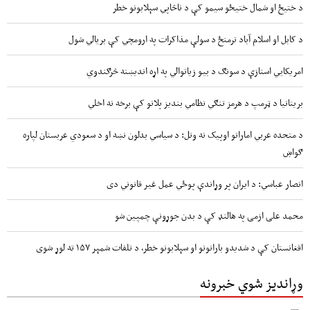
د ختیځ او شمال ختیځو سیمو کې د ناڅاپي سېلابونو خطر
د کابل او اسلام آباد ترمنځ د سولې مذاکرات په ارومچي کې بريالي شول
امریکايي استازې د سونګ د بیو زیاتوالي په اړه اندیښنه څرګندوي
بریتانیا د ټرمپ د هرمز تنګي نظامي بندیز پلانو کې برخه نه اخلي
د متحده عربي اماراتو اوپیک نه وتل: د سیاسي بدلون نښه او د سعودي عربستان لپاره
ګواښ
انصار عباسي: د ایران پر وړاندې پوځي عمل غیر قانوني دی
محمد علی ازمی په هالنډ کې د بدن جوړونې چمپین شو
افغانستان کې د شدیدو بارانونو او سېلابونو خطر، د تلفات شمېر ۱۵۷ ته لوړ شوی
وړاندیز شوي خبرونه