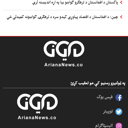
پاکستان د افغانستان د ترهګرو ګواښو بیا په اړه اندیښنه لري
چین: د افغانستان د اقتصاد پیاوړي کیدو سره د ترهګرۍ ګواښونه کمیدلی شي
په ټولنیزو رسنیو کې مو تعقیب کړئ
فیس بوک
توییتر
انېسټاګرام