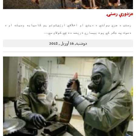
مزدوري رسنۍ
رسنۍ د هري ټولني د دیني او اخلاقي ارزښتونو یو کامیابه وسیله او د
دعوت په ډګر کي یوه بېساري ذریعه ده چي کولای سي…
دوشنبه, 16 آوریل , 2018