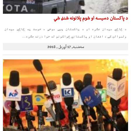
د پاکستان دسیسه او شوم پلانونه شنډ شي
د ځاځي میدان جګړه او د پاکستان پټې موخې د خوست په ځاځي میدان
ولسوالۍ کې د افغان او پاکستاني ځواکونو له خوا درنه جګړه…
سه‌شنبه, 17 آوریل , 2018