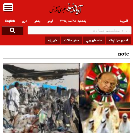
العربیة
یکشنبه, ۱۸ اسد , ۱۴۰۵
اردو
پشتو
دری
English
له موږ سره اړیکه
د اسعارو بیې
د هوا حالات
خبرپاڼه
note