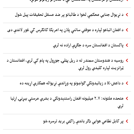
د نړیوال جنایي محکمې لخوا د طالبانو پر ضد مسقل تحقیقات پیل شول
د افغان اتباعو لپاره د موقتي ساتنې پلان په امریکا کانګرس کې غور لاندې دی
پاکستان د افغانستان سره د جګړې اراده نه لري
روسیه د هندوستان سمندر ته د ریل پټلۍ جوړول په پام کې لري، افغانستان د
ټرانزیت لپاره کلیدي رول لري
د داعش-K د زیاتیدونکي ګواښونو په وړاندې نړیواله همکاري اړینه ده
متحده ملتونه: ۲.۷ میلیونه افغان راستنېدونکي د بشري مرستې بیړنۍ اړتیا
لري
پر کابل نظامي هوایي ډګر باندې راکټي برید ترسره شو