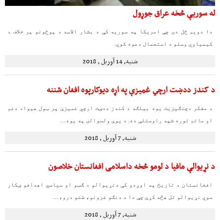
له سوریې څخه عراق جوړول
دا دویم ځل دی چې امریکا په سوریه کې د بشار الاسد د پوځونو پر خلاف د
کیمیاوي وسلو د استعمال دعوه کوي.
شنبه, 14 آوریل , 2018
د کندز ددښت ارچي غمیزې په اړه دیوکارپوه افغان شننه
د مفکر دچنګیزیت یوه بېلګه د کندز ددښت ارچي غمیزې پر ټول هیواد دغم
او ماتم توره شپه راوستلې ده. د یوې ولسوالۍ په یوه…
شنبه, 7 آوریل , 2018
د نړیوالې مافیا د لومو څخه داسلامی افغانستان خلاصون
افغانستان د تاريخ په اوږدو کې دنړیوالو د ګټو او سیاسي اهدافو ښکار
سوي نړیوالو تل هڅه کړې چې دا د دنګو غرونو، شنو درو،…
شنبه, 7 آوریل , 2018