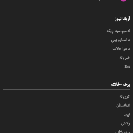
آریانا نیوز
له موږ سره اړیکه
د اسعارو بیې
د هوا حالات
خبرپاڼه
Rss
برخه -څانګه
کورپاڼه
افغانستان
نړۍ
ولایتي
ویډیوګانې