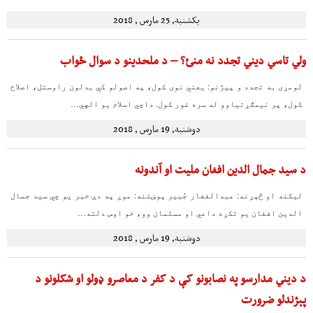
یکشنبه, 25 مارس , 2018
ولي تاسي دیني تجدد نه منئ؟ – د ملحدینو د سوال ځواب
لومړی به تجدد و پیژنو: یعني نوی کول، په اصولو کي بدلون راوستل، اصلاح
کول، پر نیمګړتیاوو له سره غور کول. داچي اسلام یو الهي…
دوشنبه, 19 مارس , 2018
د سید جمال الدین افغان مليت او آندونه
لیکنه او څېړنه: عبدالغفار جُبیر پوښتنه: موږ په دې خبر یو چي سید جمال
الدین افغان یو تکړه داعي او مسلمان وو، خو اوس دلته…
دوشنبه, 19 مارس , 2018
د ديني مدارسو په نصابونو کې د کفر د معاصرو ډولو او شکلونو د
پېژندلو ضرورت