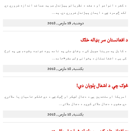
د کفر د انواعو او د هغه د نظریاتو پېژندل هم په هماغه اندازه ضروري دي
لکه څومره چې د ایمان پېژندل ضروري دي. په…
دوشنبه, 19 مارس , 2018
د افغانستان سر بډاله خلګ
د کابل په سرینا هوټل کی د وفاق ملی په نامه یوه غونډه وشوه، چی په ترځ
کی یی د افغانستان د پخوانی ؤلس مشر«حامد…
یکشنبه, 18 مارس , 2018
څوک چې د اشغال پلویان دي!
امریکا او متحدین یې د دجال لښکر او څوک چې د دې خلکو حامیان یا ملاتړي
دي هغوی د دجال ملاتړ کوي، د دجال ملاتړ…
یکشنبه, 18 مارس , 2018