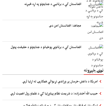
افغانستان کې د برتانیې د جنایتونو په اړه څیړنه
مجاهد: افغانستان امن دی
افغانستان کې د برتانوي پوځیانو د جنایتونو د حقیقت پټول
نوی خبرونه
امریکا د داعش-خرسان پر وړاندې نړیوالې همکارۍ ته اړتیا لري
حبیب الله آخندزاده: د شریعت نظام پیاوړتیا کې د علماو رول اهمیت لري
ازبکستان او قزاقستان په افغانستان کې د صادراتو زیاتولو هوکړه