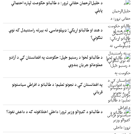
د خلیل‌الرحمان حقاني ترور: د طالبانو حکومت لپاره احتمالي
پایلې
د هند او طالبانو اړیکې؛ ډیپلوماسۍ ته بیرته راستنیدل که نوي
ننګونې؟
د طالبانو لخوا د رسنیو ځپل؛ حکومت په افغانستان کې د آزادو
معلوماتو جریان بندوي
په افغانستان کې د نجونو تعلیم؛ د طالبانو د افراطي سیاستونو
قرباني
د طالبانو د کډوالو وزیر ترور؛ داخلي اختلافونه که د داعش نفوذ؟