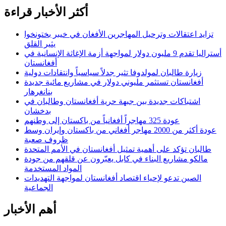
أكثر الأخبار قراءة
تزايد اعتقالات وترحيل المهاجرين الأفغان في خيبر بختونخوا
يثير القلق
أستراليا تقدم 9 مليون دولار لمواجهة أزمة الإغاثة الإنسانية في
أفغانستان
زيارة طالبان لمولدوفا تثير جدلاً سياسياً وانتقادات دولية
أفغانستان تستثمر مليوني دولار في مشاريع مائية جديدة
بنانغرهار
اشتباكات جديدة بين جبهة حرية أفغانستان وطالبان في
بدخشان
عودة 325 مهاجراً أفغانياً من باكستان إلى وطنهم
عودة أكثر من 2000 مهاجر أفغاني من باكستان وإيران وسط
ظروف صعبة
طالبان تؤكد على أهمية تمثيل أفغانستان في الأمم المتحدة
مالكو مشاريع البناء في كابل يعبّرون عن قلقهم من جودة
المواد المستخدمة
الصين تدعو لإحياء اقتصاد أفغانستان لمواجهة التهديدات
الجماعية
أهم الأخبار