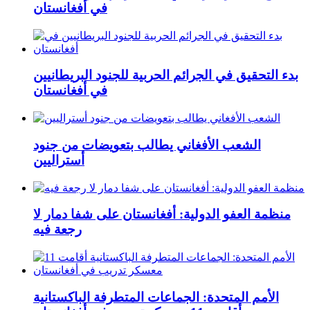
في أفغانستان
بدء التحقيق في الجرائم الحربیة للجنود البريطانيین
في أفغانستان
الشعب الأفغاني يطالب بتعويضات من جنود
أستراليين
منظمة العفو الدولية: أفغانستان على شفا دمار لا
رجعة فيه
الأمم المتحدة: الجماعات المتطرفة الباكستانية