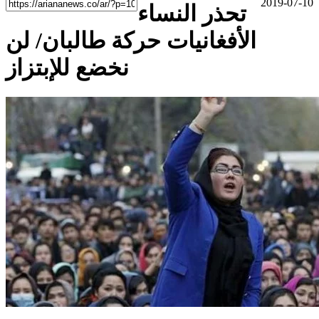
2019-07-10
تحذر النساء
الأفغانيات حركة طالبان/ لن
نخضع للإبتزاز