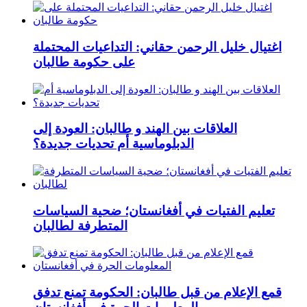
اغتيال خليل الرحمن حقاني: التداعيات المحتملة
على حكومة طالبان
العلاقات بين الهند و طالبان: العودة إلى
الدبلوماسية أم تحديات جديدة؟
تعليم الفتيات في أفغانستان؛ ضحية السياسات
المتطرفة لطالبان
قمع الإعلام من قبل طالبان: الحكومة تمنع تدفق