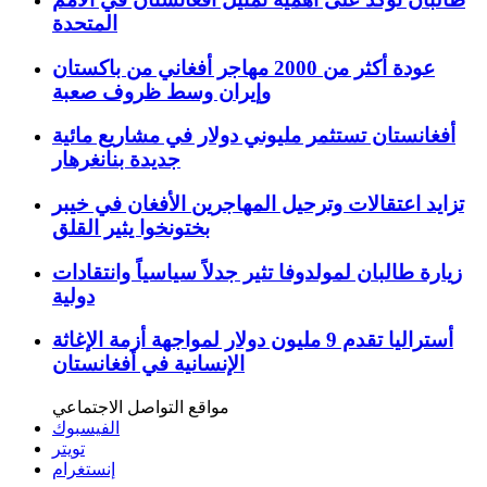
المتحدة
عودة أكثر من 2000 مهاجر أفغاني من باكستان
وإيران وسط ظروف صعبة
أفغانستان تستثمر مليوني دولار في مشاريع مائية
جديدة بنانغرهار
تزايد اعتقالات وترحيل المهاجرين الأفغان في خيبر
بختونخوا يثير القلق
زيارة طالبان لمولدوفا تثير جدلاً سياسياً وانتقادات
دولية
أستراليا تقدم 9 مليون دولار لمواجهة أزمة الإغاثة
الإنسانية في أفغانستان
مواقع التواصل الاجتماعي
الفيسبوك
تويتر
إنستغرام