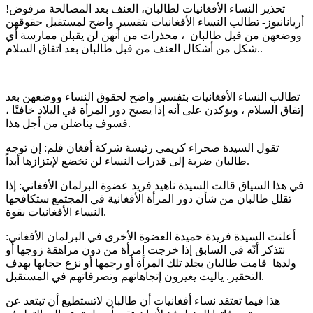
تحذير النساء الأفغانيات لطالبان، العنف بعد المصالحة مرفوض!
أريانانيوز- تطالب النساء الأفغانيات بتفسير واضح لمستقبل حقوقهن
ووضعهن من قبل طالبان ، محذرات من أنهن لن يقبلن ممارسة أي
شكل من أشكال العنف من قبل طالبان بعد اتفاق السلام..
تطالب النساء الأفغانيات بتفسير واضح لحقوق النساء ووضعهن بعد
إتفاق السلام ، ويؤكدن على أنه إذا يصبح دور المرأة في البلاد خافتًا ،
فسوف يناضلن من أجل هذا.
تقول السيدة صحراء كريمي رئيسة شركة أفغان فلم: إن توجه
طالبان ضربة إلى قدرات النساء لن نخضع لإبتزازها أبداً.
في هذا السياق قالت السيدة ناهيد فريد عضوة البرلمان الأفغاني: إذا
تقلل طالبان من شأن دور المرأة الأفغانية في المجتمع ستكافحها
النساء الأفغانيات بقوة.
أعلنت السيدة فريدة حميدة العضوة الأخرى في البرلمان الأفغاني:
نتذكر أنّه في السابق إذا خرجت إمرأة من دون مراهقة زوجها أو
ولدها قامت طالبان بجلد تلك المرأة أو رجمها أو نزع حجابها بهدف
التحقير. ياليت يغيرون إتجاهاتهم وتصرفاتهم في المستقبل.
هذا فيما تعتقد نساء أفغانيات أن طالبان لاتستطيع أن تبتعد عن