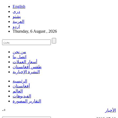
English
دری
پشتو
العربیة
اردو
Thursday, 6 August , 2026
من نحن
اتصل بنا
أسعار العملات
طقس أفغانستان
النشرة الإخبارية
الرئيسية
أفغانستان
العالم
الفیدیوهات
التقاریر المصورة
-
+
الأخبار