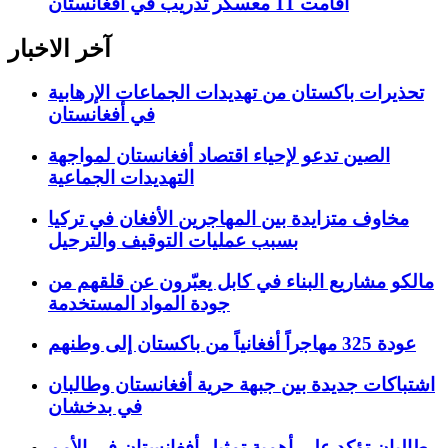
أقامت 11 معسكر تدريب في أفغانستان
آخر الاخبار
تحذيرات باكستان من تهديدات الجماعات الإرهابية
في أفغانستان
الصين تدعو لإحياء اقتصاد أفغانستان لمواجهة
التهديدات الجماعية
مخاوف متزايدة بين المهاجرين الأفغان في تركيا
بسبب عمليات التوقيف والترحيل
مالكو مشاريع البناء في كابل يعبّرون عن قلقهم من
جودة المواد المستخدمة
عودة 325 مهاجراً أفغانياً من باكستان إلى وطنهم
اشتباكات جديدة بين جبهة حرية أفغانستان وطالبان
في بدخشان
طالبان تؤكد على أهمية تمثيل أفغانستان في الأمم