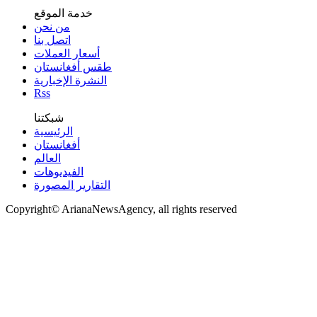
خدمة الموقع
من نحن
اتصل بنا
أسعار العملات
طقس أفغانستان
النشرة الإخبارية
Rss
شبكتنا
الرئيسية
أفغانستان
العالم
الفیدیوهات
التقاریر المصورة
Copyright© ArianaNewsAgency, all rights reserved