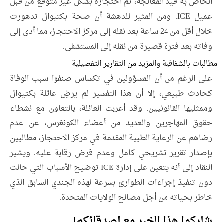
الخاص به قيد المعالجة، تم احتجازه بشكل غير متوقع من قبل
عميل ICE. ومن المثير للدهشة أن صحة بكتيوال تدهورت
خلال أقل من 24 ساعة بعد نقله إلى مركز الاحتجاز، مما أدى إلى
وفاته بعد فترة قصيرة من نقله إلى المستشفى.
مطالبات بالشفافية والمزيد من التقارير التفصيلية
على الرغم من أن المسؤولين في تكساس صنفوا سبب الوفاة
كحادث طبيعي، إلا أن هذا التفسير لم يرضِ عائلة بكتيوال
وممثليها القانونيين. وقد أعربت العائلة، بالتعاون مع نشطاء
حقوق المهاجرين والعديد من أعضاء الكونغرس، عن عدم
رضاهم عن الرعاية الطبية المقدمة في مركز الاحتجاز، مطالبين
بإصدار تقرير تشريحي كامل وعدم فرض رقابة عليه. ويشير
النقاد إلى أنه يتعين على إدارة ICE توضيح الأسباب التي حالت
دون تنفيذ إجراءات الطوارئ بسرعة لهذه الجندي السابق الذي
خاطر بحياته من أجل مصالح الولايات المتحدة.
شاركوا هذا الخبر مع اصدقائكم!