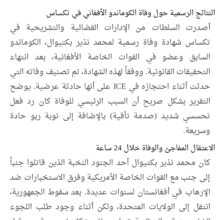
النتائج الرسمية حول وفاة الكوماندو الأفغاني في تكساس
أصدرت السلطات من الإدارات القضائية والتشريحية في
تكساس شهادة وفاة رسمية لمحمد نذير بكتيوال، الكوماندو
السابق وعضو في القوات الخاصة الأفغانية، بعد انتهاء
التحقيقات القانونية. ووفقاً لهذه الشهادة، تم تصنيف وفاته التي
حدثت أثناء احتجازه في ICE على أنها حادثة عرضية. يوضح
التقرير بشكل صريح أن السبب الرئيسي للوفاة كان رد فعل
تحسسي شديد (صدمة تأقية) بالإضافة إلى نوبة ربو حادة
وسريعة.
الاعتقال المفاجئ والوفاة خلال 24 ساعة
كان محمد نذير بكتيوال أحد الجنود النخبة الذين قاتلوا جنباً
إلى جنب مع القوات الخاصة الأمريكية وفرق الاستخبارات ضد
الإرهاب في أفغانستان لسنوات عديدة. بعد سقوط الجمهورية،
انتقل إلى الولايات المتحدة، ولكن أثناء وجود طلب اللجوء