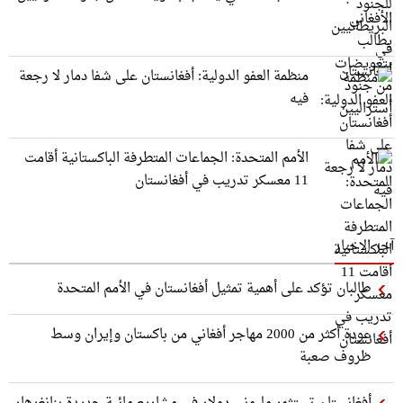
منظمة العفو الدولية: أفغانستان على شفا دمار لا رجعة
فيه
الأمم المتحدة: الجماعات المتطرفة الباكستانية أقامت
11 معسكر تدريب في أفغانستان
آخر الاخبار
طالبان تؤكد على أهمية تمثيل أفغانستان في الأمم المتحدة
عودة أكثر من 2000 مهاجر أفغاني من باكستان وإيران وسط
ظروف صعبة
أفغانستان تستثمر مليوني دولار في مشاريع مائية جديدة بنانغرهار