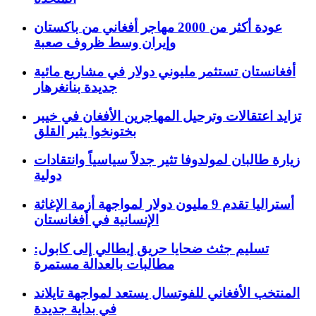
عودة أكثر من 2000 مهاجر أفغاني من باكستان
وإيران وسط ظروف صعبة
أفغانستان تستثمر مليوني دولار في مشاريع مائية
جديدة بنانغرهار
تزايد اعتقالات وترحيل المهاجرين الأفغان في خيبر
بختونخوا يثير القلق
زيارة طالبان لمولدوفا تثير جدلاً سياسياً وانتقادات
دولية
أستراليا تقدم 9 مليون دولار لمواجهة أزمة الإغاثة
الإنسانية في أفغانستان
تسليم جثث ضحايا حريق إيطالي إلى كابول:
مطالبات بالعدالة مستمرة
المنتخب الأفغاني للفوتسال يستعد لمواجهة تايلاند
في بداية جديدة