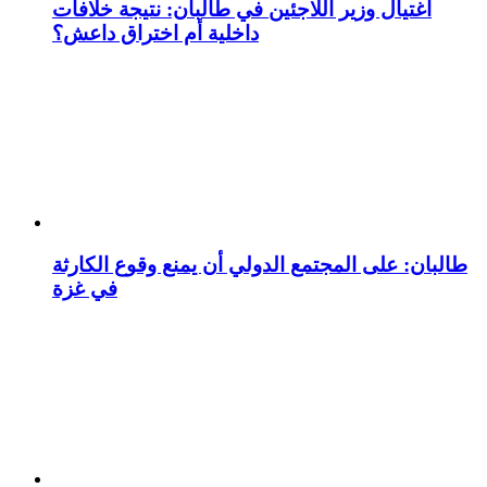
اغتيال وزير اللاجئين في طالبان: نتيجة خلافات
داخلية أم اختراق داعش؟
طالبان: على المجتمع الدولي أن يمنع وقوع الكارثة
في غزة