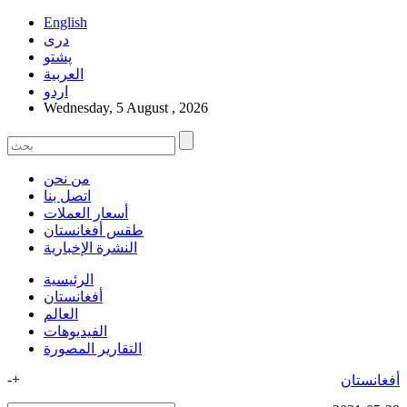
English
دری
پشتو
العربیة
اردو
Wednesday, 5 August , 2026
من نحن
اتصل بنا
أسعار العملات
طقس أفغانستان
النشرة الإخبارية
الرئيسية
أفغانستان
العالم
الفیدیوهات
التقاریر المصورة
-
+
أفغانستان