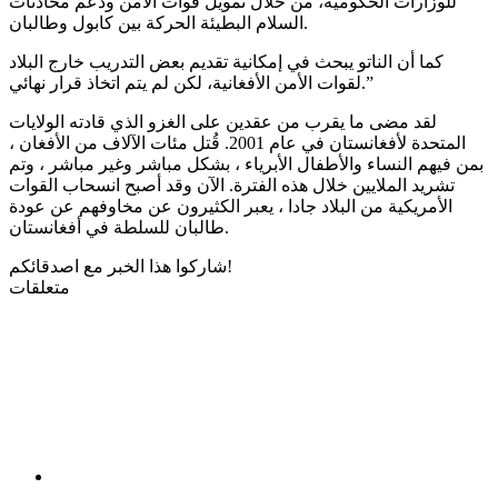
للوزارات الحكومية، من خلال تمويل قوات الأمن ودعم محادثات
السلام البطيئة الحركة بين كابول وطالبان.
كما أن الناتو يبحث في إمكانية تقديم بعض التدريب خارج البلاد
لقوات الأمن الأفغانية، لكن لم يتم اتخاذ قرار نهائي.”
لقد مضى ما يقرب من عقدين على الغزو الذي قادته الولايات
المتحدة لأفغانستان في عام 2001. قُتل مئات الآلاف من الأفغان ،
بمن فيهم النساء والأطفال الأبرياء ، بشكل مباشر وغير مباشر ، وتم
تشريد الملايين خلال هذه الفترة. الآن وقد أصبح انسحاب القوات
الأمريكية من البلاد جادا ، يعبر الكثيرون عن مخاوفهم عن عودة
طالبان للسلطة في أفغانستان.
شاركوا هذا الخبر مع اصدقائكم!
متعلقات