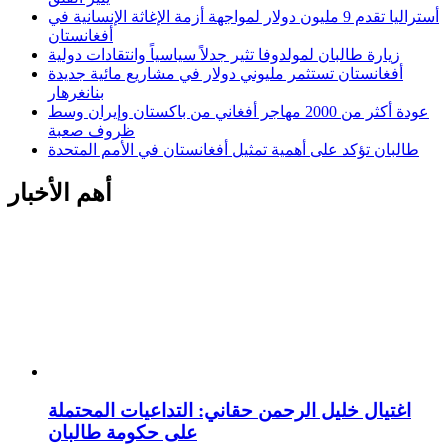
أستراليا تقدم 9 مليون دولار لمواجهة أزمة الإغاثة الإنسانية في
أفغانستان
زيارة طالبان لمولدوفا تثير جدلاً سياسياً وانتقادات دولية
أفغانستان تستثمر مليوني دولار في مشاريع مائية جديدة
بنانغرهار
عودة أكثر من 2000 مهاجر أفغاني من باكستان وإيران وسط
ظروف صعبة
طالبان تؤكد على أهمية تمثيل أفغانستان في الأمم المتحدة
أهم الأخبار
اغتيال خليل الرحمن حقاني: التداعيات المحتملة
على حكومة طالبان