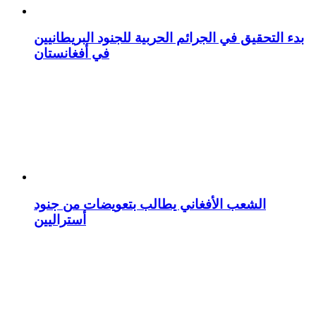
بدء التحقيق في الجرائم الحربیة للجنود البريطانيین
في أفغانستان
الشعب الأفغاني يطالب بتعويضات من جنود
أستراليين