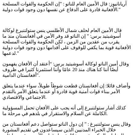
آریانانیوز: قال الأمين العام للناتو : ”إن الحكومة والقوات المسلحة
الأفغانية قادرة على الدفاع عن نفسها دون وجود قوات دولية.”
قال الأمين العام لحلف شمال الأطلسي ينس ستولتنبرغ لوكالة
أسوشيتيد برس: ” إن الناتو قد وفر الأمن في أفغانستان منذ ما
يقرب من عقدين من الزمن ، لكن الحكومة والقوات المسلحة
الأفغانية قوية بما يكفي للوقوف على أقدامها دون وجود قوات دولية
لدعمها.”
وقال أمين الناتو لوكالة أسوشيتيد برس: “أعتقد أن الأفغان يفهمون
أيضًا أننا كنا هناك منذ 20 عامًا وأننا استثمرنا كثيرا في ظروف
أفغانستان الدامية”.
وأضاف قائلا: إن أفغانستان قطعت شوطاً طويلاً، سواء عندما يتعلق
الأمر ببناء قوات أمنية قوية قادرة أو عندما يتعلق الأمر بالتقدم
الاجتماعي والاقتصادي.
كذلك أشار ستولتنبرغ إلى أنه يجب على الأفغان تحمل المسؤولية
الكاملة عن السلام والاستقرار في بلدهم في مرحلة ما.
وقال ينس ستولتنبرغ : ” إن دول الناتو ستواصل دعم أفغانستان من
خلال الخبراء المدنيين الذين سيساعدون في تقديم المشورة