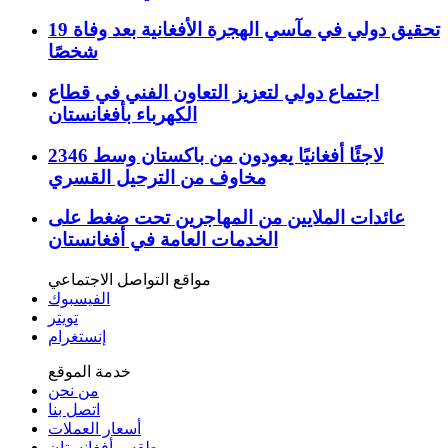
تحقيق دولي في مآسي الهجرة الأفغانية بعد وفاة 19
شخصًا
اجتماع دولي لتعزيز التعاون الفني في قطاع
الكهرباء بأفغانستان
2346 لاجئًا أفغانيًا يعودون من باكستان وسط
مخاوف من الترحيل القسري
عائدات الملايين من المهاجرين تحت ضغط على
الخدمات العامة في أفغانستان
مواقع التواصل الاجتماعي
الفيسبوك
تويتر
إنستغرام
خدمة الموقع
من نحن
اتصل بنا
أسعار العملات
طقس أفغانستان