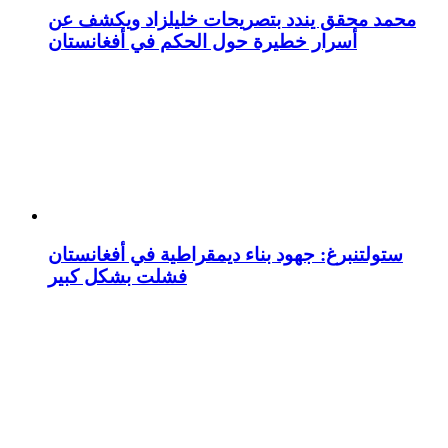
محمد محقق يندد بتصريحات خليلزاد ويكشف عن
أسرار خطيرة حول الحكم في أفغانستان
ستولتنبرغ: جهود بناء ديمقراطية في أفغانستان
فشلت بشكل كبير