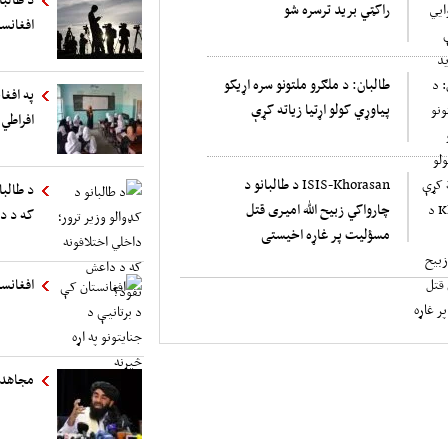
راکټي برید ترسره شو
افغانست
طالبان: د ملګرو ملتونو سره اړیکو
په افغا
پیاوړي کولو اړتیا زیاته کړې
افراطي 
ISIS-Khorasan د طالبانو د
د طالبا
چارواکي زبیح الله امیری قتل
که د د
مسؤلیت پر غاړه اخیستی
افغانست
مجاهد: