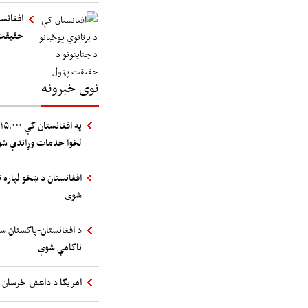
افغانست
حقیقت
نوی خبرونه
لخوا خدمات وړاندې شو
افغانستان د ښځو لپاره ت
شوی
د افغانستان-پاکستان سر
ناکامې شوې
امریکا د داعش-خرسان پر