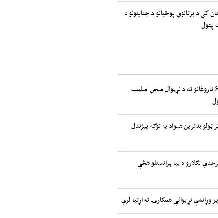
ان کې د برتانوي پوځیانو د جنایتونو د
 پټول
په افغانستان کې ۶۱۵،۰۰۰ ناروغانو ته د نړيوال صحي صلیب
ل
ر ټولو بدترین هېواد په توګه پیژندل
حدي تګلارو د بیا پرانستلو هڅې
 وړاندې نړیوالې همکارۍ ته اړتیا لري