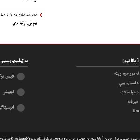
متحده 
بیړنۍ اړتیا لري
آریانا نیوز
په ټولنیزو رسنی
له موږ سره اړیکه
فیس بو
د اسعارو بیې
توییتر
د هوا حالات
خبرپاڼه
انېسټاګر
Rss
Copyright© ArianaNews, all rights .د دې خبري بنسټ ټول حقونه آریانا نیوز ته خوندي دي