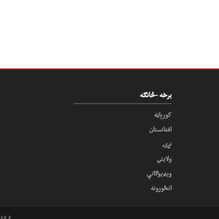
برخه -څانګه
کورپاڼه
افغانستان
نړۍ
ولایتي
ویډیوګانې
انځورونه
 reserved