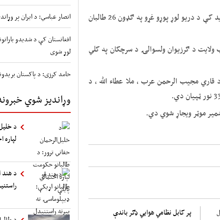
د ملي دفاع وزارت په یوې اعلامیې کې ویلي چې په دغه برید کې د دریو لوړ پوړو غړو په ګډون 26 طالبان
انصار عباسي: د ایران پر وړا
ب ولایت د ګرزیوان ولسوالۍ د سرچکان په کلي
لوړ شوی
حامد کرزی: د پاکستان بریدون
 ، د درې لوړ پوړو غړو په ګډون 26 طالبان د قاري مجیب الرحمن عرب ، ملا عطاء الله ، د
وړاندیز شوي خبرونه
شمیر موټر ویجاړ شوي دي.
د خلیل‌
لپاره ا
د هند ا
راستنی
پر کابل نظامي هوایي ډګر باندې
د طالب