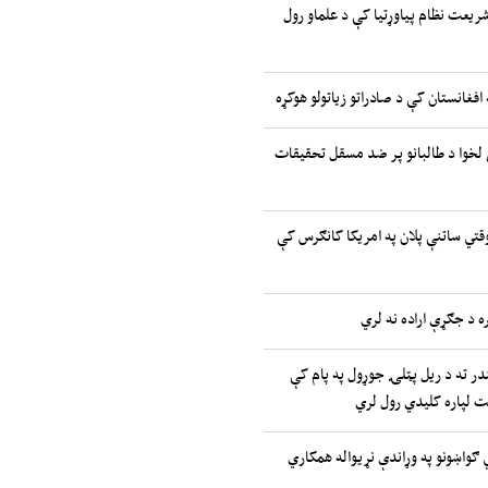
شریعت نظام پیاوړتیا کې د علماو رول
 افغانستان کې د صادراتو زیاتولو هوکړه
لخوا د طالبانو پر ضد مسقل تحقیقات
موقتي ساتنې پلان په امریکا کانګرس کې
ه د جګړې اراده نه لري
ر ته د ریل پټلۍ جوړول په پام کې
یت لپاره کلیدي رول لري
تیدونکي ګواښونو په وړاندې نړیواله همکاري