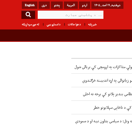
دوشنبه, ۱۹ اسد , ۱۴۰۵
اردو
العربیة
پشتو
دری
English
خبرپاڼه
د هوا حالات
د اسعارو بیې
له موږ سره اړیکه
 سولې مذاکرات په ارومچي کې بريالي شول
 زیاتوالي په اړه اندیښنه څرګندوي
ظامي بندیز پلانو کې برخه نه اخلي
ې د ناڅاپي سېلابونو خطر
نه وتل: د سیاسي بدلون نښه او د سعودي