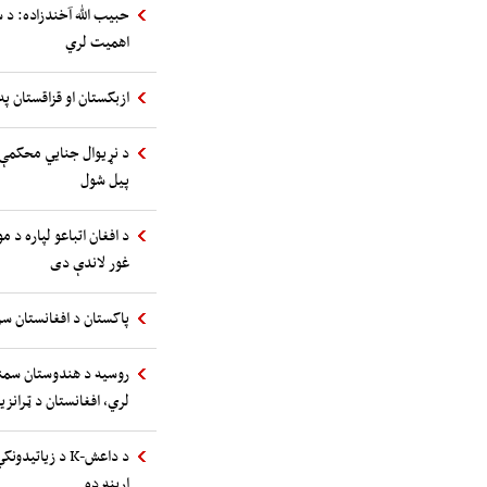
حبیب الله آخندزاده: د 
اهمیت لري
ازبکستان او قزاقستان په
د نړیوال جنایي محکمې 
پیل شول
د افغان اتباعو لپاره د 
غور لاندې دی
پاکستان د افغانستان سر
روسیه د هندوستان سمند
لري، افغانستان د ټرانز
د داعش-K د زیا
اړینه ده