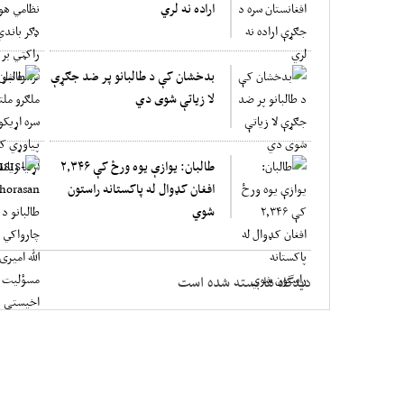
اراده نه لري
بدخشان کې د طالبانو پر ضد جګړې
لا زیاتې شوی دي
طالبان: یوازې یوه ورځ کې ۲,۳۴۶
افغان کډوال له پاکستانه راستون
شوي
دیدگاه ها بسته شده است