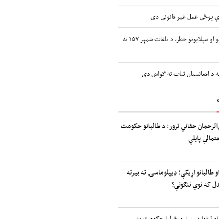
ندې پوځي عمل غیر قانوني دی
افغانستان کې د شدیدو بارانونو او سېلابونو خطر، د تلفات شمېر ۱۵۷ ته
ه د افغانستان ثبات ته ګواښ دی
الرحمان حقاني ترور: د طالبانو حکومت
حتمالي پایلې
و طالبانو اړیکې؛ ډیپلوماسۍ ته بیرته
دل که نوي ننګونې؟
انو لخوا د رسنیو ځپل؛ حکومت په