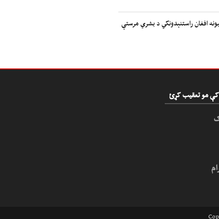
ملتونه: ۲.۷ میلیونه افغان راستنېدونکي د بشري مرستې
و کې مو تعقیب کړئ
ک
ام