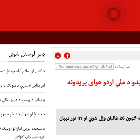
ډېر لوستل شوي
-
+
لنډ لینک :
د کابل او اسلام آباد ترمنځ د
یدو د ملي اردو هوای بریدونه
امریکايي استازې د سونګ د بیو
بریتانیا د ټرمپ د هرمز تنګي ن
د ختیځ او شمال ختیځو سیمو ک
آریانانیوز: د دې برید په پایله کې ، د درېیو لوړ پوړو غړو په ګډون 26 طالبان وژل شوي او 33 نور ټپیان
د متحده عربي اماراتو اوپیک 
عربستان لپاره ګواښ