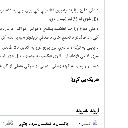
وژل شوي او 33 نور ټپیان دي.
د ملي دفاع وزارت اعلامیه بیانوي : هوایی ځواک ، د فاریا
کې ، د طالبانو د تجمع ځای د هدفي بریدونو سره په نښه کړ.
د پایلې په توګه
سرې قطعې قوماندان ، قاري شکیب په نومونو ، وژل شوي او 33 نور ټپیان دي.
همدا راز په زیاته کچه وسلې ، درنې او سپکې وسلې او ګڼ 
شریک یي کړئ!
اړوند خبرونه
پاکستان د افغانستان سره د جګړې