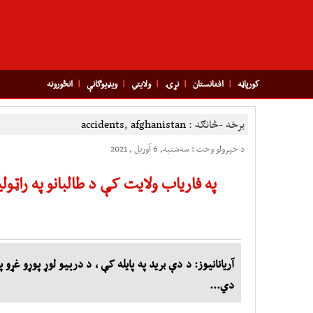
کورپاڼه
افغانستان
نړۍ
ولایتي
ویډیوګانې
انځورونه
برخه -څانګه :
afghanistan
,
accidents
د خپرولو وخت : سه‌شنبه, 6 آوریل , 2021
په فاریاب ولایت کې د طالبانو په راټول
دي...