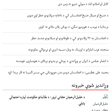
کابل او اسلام اباد د سولې خبرو ته ژمن دي
د ختیځ او شمال ختیځ افغانستان کې د ناڅاپه سېلابونو خطر لوړ شوی
بریتانیا د ټرمپ د هورمزو تنگۍ د پوځي پلان ملاتړ نه کوي
د افغانستان په ۲۶ ولایتونو کې د طوفانونو او سیلابونو شدید خطر
متحده عرب اماراتو د اوپیک نه وتل؛ سیمه ایزې او نړیوالې بدلونونه
د انصار عباسي د ایران پر وړاندې د پوځې بریدونو پرځای د هوښیارۍ غوښتنه
محمد علي عظیمی: د افغانستان دویم بدن جوړونکی چې مستر المپیا ته لار پیدا کړه
وړاندیز شوي خبرونه
د خلیل‌الرحمان حقاني ترور: د طالبانو حکومت لپاره احتمالي
پایلې