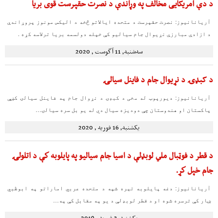
د دې امریکایی مخالف په وړاندې د نصرت حقپرست قوی بریا
آریانانیوز: نصرت حقپرست د متحده ایالاتو څخه د الیکس مونوز پروړاندې
د ازادې مبارزې نړیوال جام سیالیو کې خپله دولسمه بریا ترلاسه کړه .
سه‌شنبه, 11 آگوست , 2020
د کبډۍ د نړیوال جام د فاینل سیالۍ
آریانانیوز: دیورپوټ له مخی د کبډۍ د نړوال جام په فاینل سیالۍ کښې
پاکستان او هندوستان چې دودیزه سیال دي له یو بل سره سیالۍ…
یکشنبه, 16 فوریه , 2020
د قطر د فوټبال ملي لوبډلې د اسيا جام سياليو په پايلوبه كې د اتلولۍ
جام خپل كړ.
آریانانیوز: دغه پايلوبه تېره شپه د متحده عربي اماراتو په ابوظبي
ښار كې ترسره شوه او د قطر لوبډلې د يو په مقابل كې په…
یکشنبه, 3 فوریه , 2019