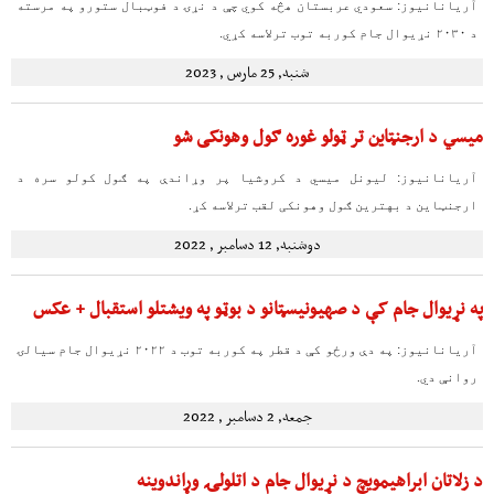
آریانانیوز: سعودي عربستان هڅه کوي چې د نړۍ د فوټبال ستورو په مرسته
د ۲۰۳۰ نړیوال جام کوربه توب ترلاسه کړي.
شنبه, 25 مارس , 2023
میسي د ارجنټاین تر ټولو غوره ګول وهونکی شو
آریانانیوز: لیونل میسي د کروشیا پر وړاندې په ګول کولو سره د
ارجنټاین د بهترین ګول وهونکی لقب ترلاسه کړ.
دوشنبه, 12 دسامبر , 2022
په نړیوال جام کې د صهیونیسټانو د بوټو په ویشتلو استقبال + عکس
آریانانیوز: په دې ورځو کې د قطر په کوربه توب د ۲۰۲۲ نړیوال جام سیالۍ
روانې دي.
جمعه, 2 دسامبر , 2022
د زلاتان ابراهیمویچ د نړیوال جام د اتلولۍ وړاندوینه