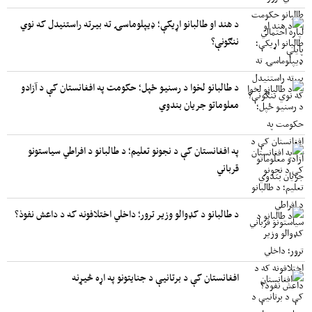
د هند او طالبانو اړیکې؛ ډیپلوماسۍ ته بیرته راستنیدل که نوي
ننګونې؟
د طالبانو لخوا د رسنیو ځپل؛ حکومت په افغانستان کې د آزادو
معلوماتو جریان بندوي
په افغانستان کې د نجونو تعلیم؛ د طالبانو د افراطي سیاستونو
قرباني
د طالبانو د کډوالو وزیر ترور؛ داخلي اختلافونه که د داعش نفوذ؟
افغانستان کې د برتانیې د جنایتونو په اړه څیړنه