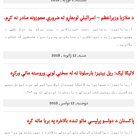
د ملازیا وزیراعظم – اسرائیلي لوبغاړو ته ضروري مجوزونه صادر نه کړم.
آریانانیوز: ماهاتیر محمد خبریالانو د یوی مرکه په ترځ کښې د
صهیونیسټي رژیم د نیواکګرۍ او جنایتونو په وړاندې د فلسطین له خلکو د
ملاتړپه…
شنبه, 12 ژانویه , 2019
لالیګا لیګ: ریل بیتیز؛ بارسلونا ته له سختې لوبې وروسته ماتې ورکړه
آریانانیوز: د هسپانیا په لالیګا فوټبال لیګ سیالیو کې نن د لیونل میسي
په ګډون ریل بیتیز کلب لوبډلې د بارسلونا لوبډلې ته په ۴-۳…
دوشنبه, 12 نوامبر , 2018
پاکستان د دولسو پرلپسې ماتو تنده بالاخره په بریا ماته کړه
آریانانیوز: د پاکستان کرېکټ ملي لوبډلې بالاخره د نیوزېلنډ پر وړاندې