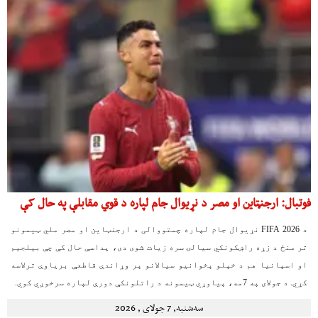
فوتبال: ارجنټاین او مصر د نړیوال جام لپاره د قوي مقابلې په حال کې
د 2026 FIFA نړیوال جام لپاره چمتووالی د ارجنټاین او مصر ملي ټیمونو
تر منځ د زړه راښکونکي سیالۍ سره زیات شوی دی، پداسې حال کې چې بیلجیم
او اسپانیا هم د خپلو پخوانیو سیالانو پر وړاندې قاطعې بریاوې ترلاسه
کړي. د جولای په 7مه، پیاوړي ټیمونه د راتلونکې دورې لپاره سرخوږي کوي.
سه‌شنبه, 7 جولای , 2026