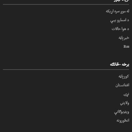
له موږ سره اړیکه
د اسعارو بیې
د هوا حالات
خبرپاڼه
Rss
برخه -څانګه
کورپاڼه
افغانستان
نړۍ
ولایتي
ویډیوګانې
انځورونه