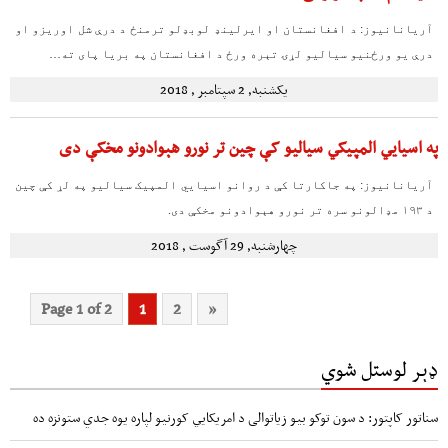
آریانانیوز: د افغانستان او ایرلینډ لوبډلو ترمنځ د درې شل اوریزو او
درې یو ورځنیو سیالیو لړۍ تېره ورځ د افغانستان په بریا پای ته…
یکشنبه, 2 سپتامبر , 2018
په اسیايي المپیکي سیالیو کې چین تر نورو هېوادونو مخکې دی
آریانانیوز: په جاکارتا کې د روانو اسیايي المپیک سیالیو په لړ کې چین
د ۱۹۳ مډالونو سره تر نورو هېوادونو مخکې دی.
چهارشنبه, 29 آگوست , 2018
Page 1 of 2
1
2
»
ډېر لوستل شوي
سناتور کاپتور: د سون توکو بیو زیاتوالی د امریکایي کورنیو لپاره یوه جدي ستونزه ده