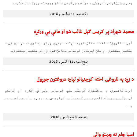
په یو ورځنۍ سیالیو کې د دولسو پرلپسې ماتو وروسته بریا خپله کړه.
یکشنبه, 11 نوامبر , 2018
محمد شهزاد پر کریس ګېل غالب شو او ماتې یې ورکړه
آریانانیوز: د افغانستان غوره لیګ د لومړي پړاو په اوومه سیالۍ کې د
پکتیا پینترز او بلخ لیجنډز لوبډلې مخامخ شوې وې چې پکتیا پینترز…
پنج‌شنبه, 11 اکتبر , 2018
د زړه په ناروغۍ اخته کوچنیانو لپاره دروغتون جوړول
آریانانیوز: د پاکستان کرېکټ ملي لوبډلې پخواني تکړه او نامتو
لوبډلمشر مصباح الحق د هغه کوچنیانو لپاره چې د زړه په ناروغۍ اخته دي
د…
شنبه, 8 سپتامبر , 2018
اسیا جام ته چمتو والی