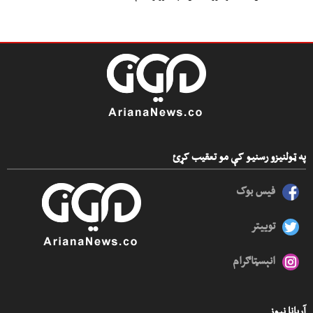
په ټولنیزو رسنیو کې مو تعقیب کړئ
فیس بوک
توییتر
انېسټاګرام
آریانا نیوز