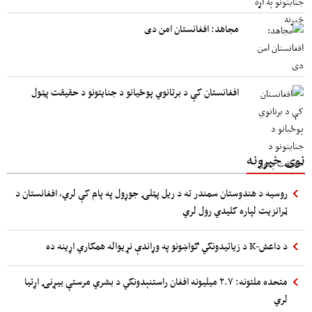
مجاهد: افغانستان امن دی
افغانستان کې د برتانوي پوځیانو د جنایتونو د حقیقت پټول
نوی خبرونه
روسیه د هندوستان سمندر ته د ریل پټلۍ جوړول په پام کې لري، افغانستان د
ټرانزیت لپاره کلیدي رول لري
د داعش-K د زیاتیدونکي ګواښونو په وړاندې نړیواله همکاري اړینه ده
متحده ملتونه: ۲.۷ میلیونه افغان راستنېدونکي د بشري مرستې بیړنۍ اړتیا
لري