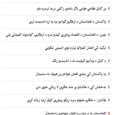
پر کابل نظامي هوایي ډګر باندې راکټي برید ترسره شو
پاکستان د افغانستان د ترهګرو ګواښو بیا په اړه اندیښنه لري
چین: د افغانستان د اقتصاد پیاوړي کیدو سره د ترهګرۍ ګواښونه کمیدلی شي
ترکیه کې افغان کډوالو لپاره نوې امنیتي ننګونې
د کابل د ودانیو کیفیت ته د اندیښنو زنګ
په پاکستان کې بندي افغان مهاجرین هیواد ته ستنیدل
بدخشان کې د طالبانو پر ضد جګړې لا زیاتې شوی دي
طالبان: د ملګرو ملتونو سره اړیکو پیاوړي کولو اړتیا زیاته کړې
افغانستان ته د دوه زره افغان مهاجرو راستنېدل