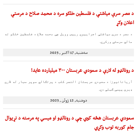
د مصر سرې میاشتې د فلسطین خلکو سره د محمد صلاح د مرستې
اعلان وکړ
د مصر د سرې میاشتې اجراییوي رییس وویل چې محمد صلاح د فلسطین خلکو ته
مالي مرستې ورکړي.
سه‌شنبه, 17 اکتبر , 2023
د رونالډو له لارې د سعودي عربستان ۳۰۰ میلیارده عاید!
آریانانیوز: د سعودي عربستان النصر کلب د پرتګالي سوپر سټار له لارې
ډېرې پیسې ګټلې دي.
دوشنبه, 12 ژوئن , 2023
سعودي عربستان هڅه کوي چې د رونالډو او میسي په مرسته د نړیوال
جام کوربه توب وکړي