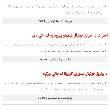
آریانانیوز: د سویډن د فوټبال نامتو لوبغاړی زلاتان ابراهیمویچ د ۲۰۲۲
نړیوال جام اتلولي اعلان کړه.
چهارشنبه, 16 نوامبر , 2022
امارات د اسرایل فوټبال ټیمونو پیرود په لټه کې دي
آریانانیوز: د آنلاین ورځپاڼې روی الیوم په وینا ، متحده عربي امارات د
اسراییلو فوټبال ټیمونو پیرود په لټه کې دي…
یکشنبه, 6 دسامبر , 2020
د برازیل فوټبال ستوري کورونا ته ماتې ورکړه
آریانانیوز: د برازیلۍ ستوری نیمار او د ارجنټاین ستوري دی ماریا ، چې
د کورونا ناروغۍ سره مخ وو ، د پاریس ټیم کې د…
پنج‌شنبه, 17 سپتامبر , 2020