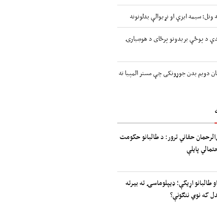
 وتل؛ سیمه ایزې او نړیوالې بدلونونه
اندې د پوځې بریدونو پرځای د هوښیارۍ
ن دویم بدن جوړونکی چې مستر المپیا ته
الرحمان حقاني ترور: د طالبانو حکومت
حتمالي پایلې
و طالبانو اړیکې؛ ډیپلوماسۍ ته بیرته
دل که نوي ننګونې؟