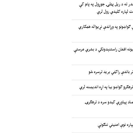
ر ته د ریل پټلۍ جوړول په پام کې
یت لپاره کلیدي رول لري
تیدونکي ګواښونو په وړاندې نړیواله همکاري
ملتونه: ۲.۷ میلیونه افغان راستنېدونکي د بشري مرستې
ر باندې راکټي برید ترسره شو
رهګرو ګواښو بیا په اړه اندیښنه لري
صاد پیاوړي کیدو سره د ترهګرۍ
پاره نوې امنیتي ننګونې