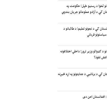
انو لخوا د رسنیو ځپل؛ حکومت په
ان کې د آزادو معلوماتو جریان بندوي
نستان کې د نجونو تعلیم؛ د طالبانو د
سیاستونو قرباني
نو د کډوالو وزیر ترور؛ داخلي اختلافونه
اعش نفوذ؟
ان کې د برتانیې د جنایتونو په اړه څیړنه
 افغانستان امن دی