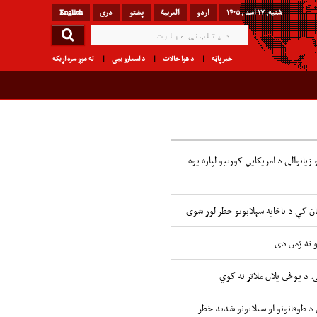
شنبه, ۱۷ اسد , ۱۴۰۵
اردو
العربیة
پشتو
دری
English
خبرپاڼه
د هوا حالات
د اسعارو بیې
له موږ سره اړیکه
زیاتوالی د امریکایي کورنیو لپاره یوه
ن کې د ناڅاپه سېلابونو خطر لوړ شوی
و ته ژمن دي
ۍ د پوځي پلان ملاتړ نه کوي