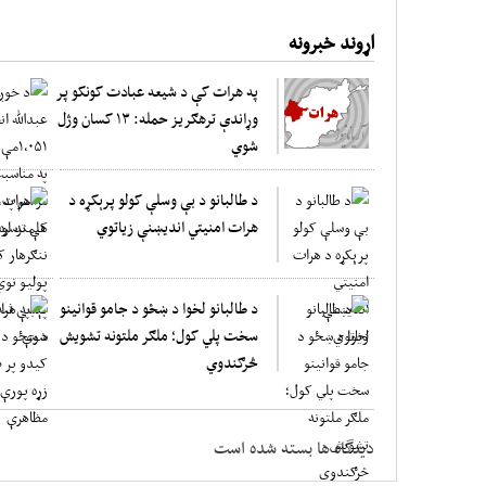
اړوند خبرونه
په هرات کې د شیعه عبادت کونکو پر
وړاندې ترهګریز حمله: ۱۳ کسان وژل
شوي
د طالبانو د بې وسلې کولو پرېکړه د
هرات امنیتي اندیښنې زیاتوي
د طالبانو لخوا د ښځو د جامو قوانینو
سخت پلي کول؛ ملګر ملتونه تشویش
څرګندوي
دیدگاه ها بسته شده است