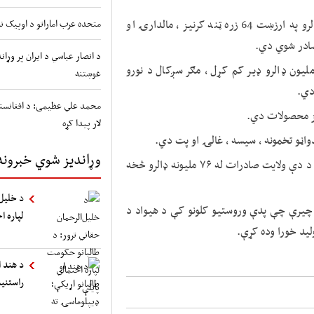
د دې ادارې د احصایو له مخې ، پروسږکال د 76 ملیونه ډالرو په ارزښت 64 زره ټنه کرنیز ، مالدارۍ او
متحده عرب اماراتو د اوپیک نه
صادر شوي دي.
د انصار عباسي د ایران پر وړ
رکال د کورونا ویروس خپریدو د هیواد صادرات تر 200 ملیون ډالرو ډیر کم کړل ، مګر سږکال د نورو
غوښتنه
دي.
محمد علي عظیمی: د افغانستا
یز محصولات دي.
لار پیدا کړه
دواڼو تخمونه ، سیسه ، غالۍ او پت دي.
وړاندیز شوي خبرونه
د هرات سیمه ییز چارواکي وايي چې دوی هڅه کوي سږکال د دې ولایت صادرات له ۷۶ ملیونه ډالرو څخه
د خلیل‌
 چیرې چې پدې وروستیو کلونو کې د هیواد د
لپاره ا
ولید خورا وده کړې.
د هند ا
راستنی