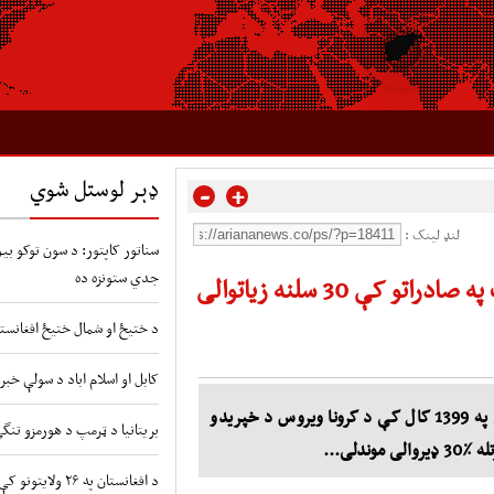
ډېر لوستل شوي
-
+
لنډ لینک :
سناتور کاپتور: د سون توکو بیو 
جدي ستونزه ده
کې 30 سلنه زیاتوالی
د ختیځ او شمال ختیځ افغانستا
کابل او اسلام اباد د سولې خبر
آریانانیوز: د هرات د سوداګرۍ او صنایعو خونه وايي چې په 1399 کال کې د کرونا ویروس د خپریدو
بریتانیا د ټرمپ د هورمزو تنگ
دلی...
د افغانستان په ۲۶ ولایتونو کې د طوفانونو او سیلابونو شدید خطر