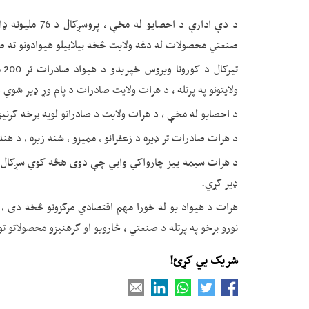
صنعتي محصولات له دغه ولایت څخه بیلابیلو هیوادونو ته 
تی
ولایتونو په پرتله ، د هرات ولایت صادرات د پام وړ ډیر شوي 
د احصایو له مخې ، د هرات ولایت د صادراتو لویه برخه کرن
د هرات صادرات تر ډیره د زعفرانو ، مميزو ، شنه زیره ، د هن
ډیر کړي.
هرات د هیواد یو له خورا مهم اقتصادي مرکزونو څخه دی ،
نورو برخو په پرتله د صنعتي ، څارویو او کرهنیزو محصولاتو ت
شریک یي کړئ!