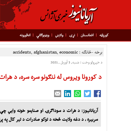
کورپاڼه
افغانستان
نړۍ
ولایتي
ویډیوګانې
انځورونه
برخه -څانګه :
economic
,
afghanistan
,
accidents
د خپرولو وخت : شنبه, 3 آوریل , 2021
د کورونا ویروس له ننګونو سره سره، د هرات په صادراتو 
سربیره ، د دغه ولایت څخه د توکو صادرات د تیر کال په پرتله ٪30 ډیروالی مون