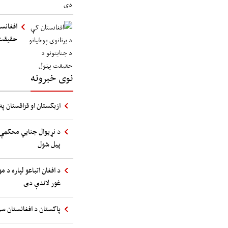
افغانست
حقیقت
نوی خبرونه
ازبکستان او قزاقستان په
د نړیوال جنایي محکمې 
پیل شول
د افغان اتباعو لپاره د 
غور لاندې دی
پاکستان د افغانستان سر