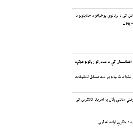
ان کې د برتانوي پوځیانو د جنایتونو د
 پټول
 افغانستان کې د صادراتو زیاتولو هوکړه
لخوا د طالبانو پر ضد مسقل تحقیقات
موقتي ساتنې پلان په امریکا کانګرس کې
ه د جګړې اراده نه لري