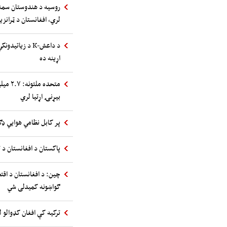
روسیه د هندوستان سمند
لري، افغانستان د ټرانز
د داعش-K د زیا
اړینه ده
متحده 
بیړنۍ اړتیا لري
پر کابل نظامي هوایي ډګ
پاکستان د افغانستان د ت
چین: د افغانستان د اقت
ګواښونه کمیدلی شي
ترکیه کې افغان کډوالو ل