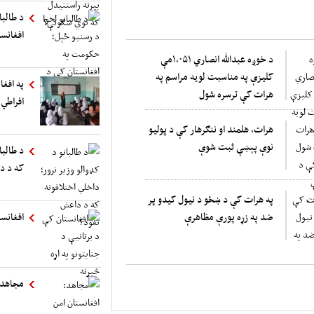
د طالب
افغانست
د خوږه عبدالله انصاري ۱،۰۵۱مې
کلیزې په مناسبت لويه مراسم په
په افغا
هرات کې ترسره شول
افراطي 
هرات، هلمند او ننګرهار کې د پولیو
نوې پېښې ثبت شوې
د طالبا
که د د
په هرات کې د ښځو د نیول کیدو پر
ضد په زړه پورې مظاهرې
افغانست
مجاهد: