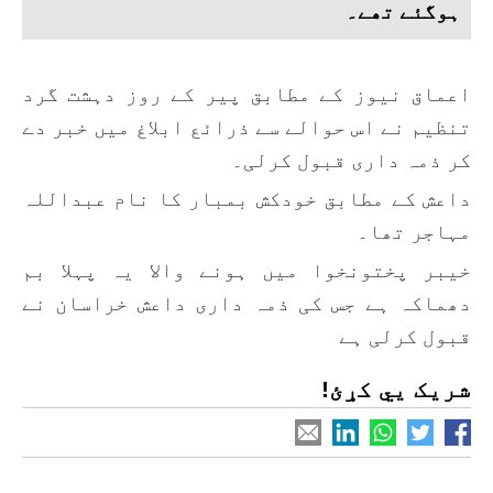
ہوگئے تھے۔
اعماق نیوز کے مطابق پیر کے روز دہشت گرد
تنظیم نے اس حوالے سے ذرائع ابلاغ میں خبر دے
کر ذمہ داری قبول کرلی۔
داعش کے مطابق خودکش بمبار کا نام عبداللہ
مہاجر تھا۔
خیبر پختونخوا میں ہونے والا یہ پہلا بم
دھماکہ ہے جس کی ذمہ داری داعش خراسان نے
قبول کرلی ہے
شریک یي کړئ!