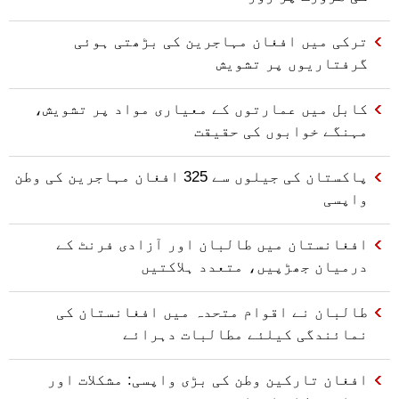
ترکی میں افغان مہاجرین کی بڑھتی ہوئی
گرفتاریوں پر تشویش
کابل میں عمارتوں کے معیاری مواد پر تشویش،
مہنگے خوابوں کی حقیقت
پاکستان کی جیلوں سے 325 افغان مہاجرین کی وطن
واپسی
افغانستان میں طالبان اور آزادی فرنٹ کے
درمیان جھڑپیں، متعدد ہلاکتیں
طالبان نے اقوام متحدہ میں افغانستان کی
نمائندگی کیلئے مطالبات دہرائے
افغان تارکین وطن کی بڑی واپسی: مشکلات اور