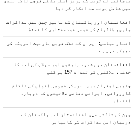
برطانیہ نے ٹرمپ کے ہرمز اسٹریٹ کی فوجی ناکہ بندی
میں شامل ہونے سے انکار کر دیا
افغانستان اور پاکستان کے مابین چین میں مذاکرات
جاری، طالبان کی قومی خودمختاری کا تحفظ
انصار عباسی: ایران کے خلاف فوجی جارحیت امریکہ کی
دھوکہ دہی ہے
افغانستان میں شدید بارشوں اور سیلاب کی آمد کا
خدشہ، ہلاکتوں کی تعداد 157 ہو گئی
جنوبی اصفہان میں امریکی خصوصی افواج کی ناکام
کارروائی، ایرانی دفاعی صلاحیتوں کا دوبارہ
اقتدار
چین کی ثالثی میں افغانستان اور پاکستان کے
درمیان امن مذاکرات کی کامیابی