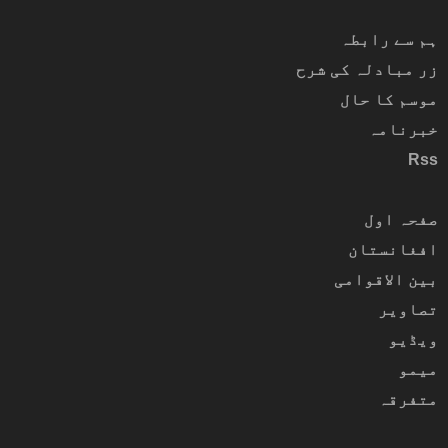
ہم سے رابطہ
زر مبادلہ کی شرح
موسم کا حال
خبرنامہ
Rss
صفحہ اول
افغانستان
بین الاقوامی
تصاویر
ویڈیو
میمو
متفرقہ