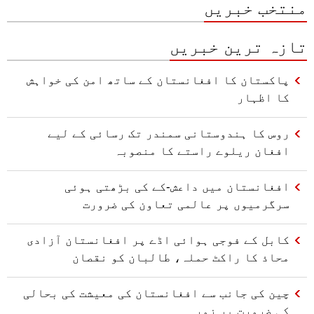
منتخب خبریں
تازہ ترین خبریں
پاکستان کا افغانستان کے ساتھ امن کی خواہش
کا اظہار
روس کا ہندوستانی سمندر تک رسائی کے لیے
افغان ریلوے راستے کا منصوبہ
افغانستان میں داعش-کے کی بڑھتی ہوئی
سرگرمیوں پر عالمی تعاون کی ضرورت
کابل کے فوجی ہوائی اڈے پر افغانستان آزادی
محاذ کا راکٹ حملہ، طالبان کو نقصان
چین کی جانب سے افغانستان کی معیشت کی بحالی
کی ضرورت پر زور