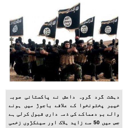
دہشت گرد گروہ داعش نے پاکستانی صوبہ
خیبر پختونخوا کے علاقے باجوڑ میں ہونے
والے بم دھماکے کی ذمہ داری قبول کرلی ہے
جس میں 50 سے زاید ہلاک اور سینکڑوں زخمی