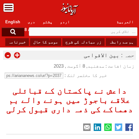
العربیة
اردو
پشتو
دری
English
Saturday, 8 August , 2026
ہم سے رابطہ
زر مبادلہ کی شرح
موسم کا حال
خبرنامہ
-
+
حصہ :
بین الاقوامی
زمان اشاعت : سه‌شنبه, 8 آگوست , 2023
خبر کا مختصر لنک :
داعش نے پاکستان کے قبائلی
علاقے باجوڑ میں ہونے والے بم
دھماکے کی ذمہ داری قبول کرلی