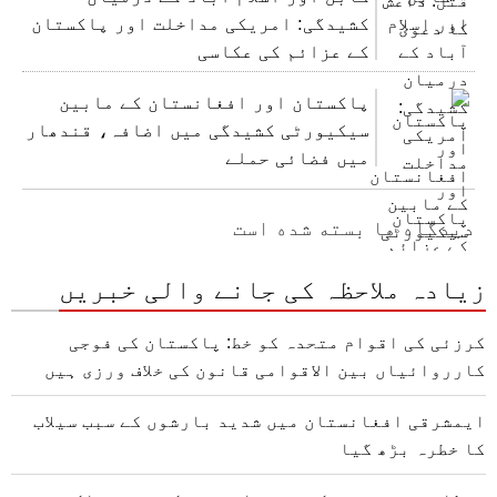
کشیدگی: امریکی مداخلت اور پاکستان
کے عزائم کی عکاسی
پاکستان اور افغانستان کے مابین
سیکیورٹی کشیدگی میں اضافہ، قندھار
میں فضائی حملے
دیدگاه ها بسته شده است
زیادہ ملاحظہ کی جانے والی خبریں
کرزئی کی اقوام متحدہ کو خط: پاکستان کی فوجی
کارروائیاں بین الاقوامی قانون کی خلاف ورزی ہیں
ایمشرقی افغانستان میں شدید بارشوں کے سبب سیلاب
کا خطرہ بڑھ گیا