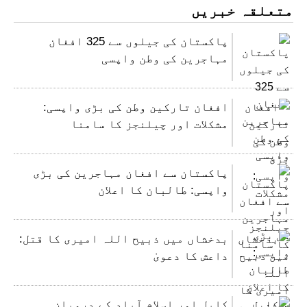
متعلقہ خبریں
پاکستان کی جیلوں سے 325 افغان
مہاجرین کی وطن واپسی
افغان تارکین وطن کی بڑی واپسی:
مشکلات اور چیلنجز کا سامنا
پاکستان سے افغان مہاجرین کی بڑی
واپسی: طالبان کا اعلان
بدخشاں میں ذبیح اللہ امیری کا قتل:
داعش کا دعویٰ
کابل اور اسلام آباد کے درمیان