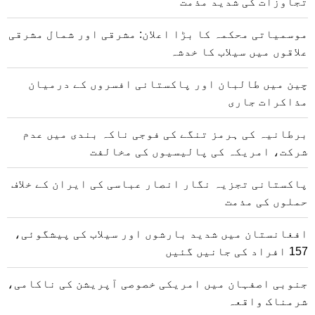
تجاوزات کی شدید مذمت
موسمیاتی محکمہ کا بڑا اعلان: مشرقی اور شمال مشرقی
علاقوں میں سیلاب کا خدشہ
چین میں طالبان اور پاکستانی افسروں کے درمیان
مذاکرات جاری
برطانیہ کی ہرمز تنگے کی فوجی ناکہ بندی میں عدم
شرکت، امریکہ کی پالیسیوں کی مخالفت
پاکستانی تجزیہ نگار انصار عباسی کی ایران کے خلاف
حملوں کی مذمت
افغانستان میں شدید بارشوں اور سیلاب کی پیشگوئی،
157 افراد کی جانیں گئیں
جنوبی اصفہان میں امریکی خصوصی آپریشن کی ناکامی،
شرمناک واقعہ