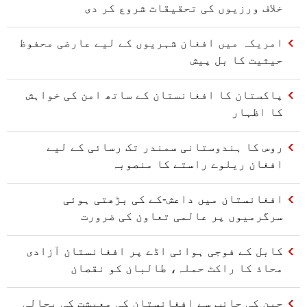
خلاف ورزیوں کی تحقیقات شروع کر دی
امریکہ میں افغان شہریوں کے لیے عارضی محفوظ
حیثیت کا بل پیش
پاکستان کا افغانستان کے ساتھ امن کی خواہش
کا اظہار
روس کا ہندوستانی سمندر تک رسائی کے لیے
افغان ریلوے راستے کا منصوبہ
افغانستان میں داعش-کے کی بڑھتی ہوئی
سرگرمیوں پر عالمی تعاون کی ضرورت
کابل کے فوجی ہوائی اڈے پر افغانستان آزادی
محاذ کا راکٹ حملہ، طالبان کو نقصان
چین کی جانب سے افغانستان کی معیشت کی بحالی