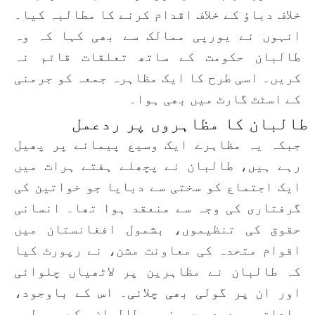
خلاف دباؤ کے خلاف اقدام کرنے کا مطالبہ کیا۔
انہوں نے یورپی ممالک سے بھی کہا کہ وہ
طالبان حکومت کے ساتھ تعلقات قائم نہ
کریں۔ اسی طرح کا ایک مظاہرہ جمعہ کو جرمنی
کے اسٹٹ گارٹ میں بھی ہوا۔
طالبان کا مظاہروں پر ردعمل
جبکہ یہ مظاہرے ایک وسیع پیمانے پر پھیل
رہے ہیں، طالبان نے پچھلے ہفتے ہرات میں
ایک اجتماع کو سختی سے دبایا جو خواتین کی
گرفتاری کی وجہ سے منعقد ہوا تھا۔ انسانی
حقوق کی تنظیموں، بشمول افغانستان میں
اقوام متحدہ کی معاونت مشن، نے رپورٹ کیا
کہ طالبان نے مظاہرین پر لاٹھیاں چلوائی
اور ان پر گولی بھی چلائی۔ اس کے باوجود،
سادات مسعود حسینی، طالبان کے پولیس