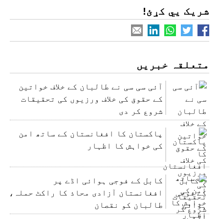
شریک یي کړئ!
متعلقہ خبریں
آئی سی سی نے طالبان کے خلاف خواتین
کے حقوق کی خلاف ورزیوں کی تحقیقات
شروع کر دی
پاکستان کا افغانستان کے ساتھ امن
کی خواہش کا اظہار
کابل کے فوجی ہوائی اڈے پر
افغانستان آزادی محاذ کا راکٹ حملہ،
طالبان کو نقصان