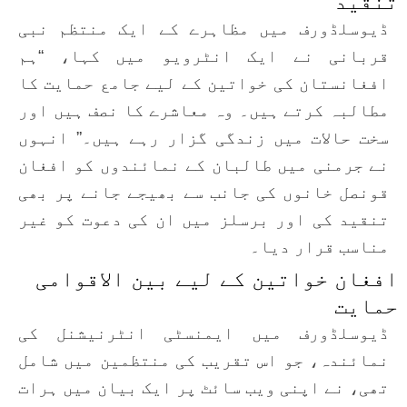
تنقید
ڈیوسلڈورف میں مظاہرے کے ایک منتظم نبی
قربانی نے ایک انٹرویو میں کہا، “ہم
افغانستان کی خواتین کے لیے جامع حمایت کا
مطالبہ کرتے ہیں۔ وہ معاشرے کا نصف ہیں اور
سخت حالات میں زندگی گزار رہے ہیں۔” انہوں
نے جرمنی میں طالبان کے نمائندوں کو افغان
قونصل خانوں کی جانب سے بھیجے جانے پر بھی
تنقید کی اور برسلز میں ان کی دعوت کو غیر
مناسب قرار دیا۔
افغان خواتین کے لیے بین الاقوامی
حمایت
ڈیوسلڈورف میں ایمنسٹی انٹرنیشنل کی
نمائندہ، جو اس تقریب کی منتظمین میں شامل
تھی، نے اپنی ویب سائٹ پر ایک بیان میں ہرات