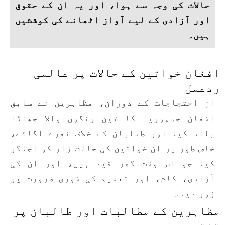
حالات کی وجہ سے ہوا، اور یہ ان کے حقوق
اور آزادی کے لیے آواز اٹھانے کی کوششیں
ہیں۔
افغان خواتین کے حالات پر عالمی
ردعمل
ان احتجاجات کے دوران، مظاہرین نے سابق
افغان جمہوریہ کا تین رنگوں والا جھنڈا
بلند کیا اور طالبان کے خلاف نعرے لگائے،
خاص طور پر ان خواتین کی حالت زار کو اجاگر
کیا جو اس وقت گھر قید ہیں، اور ان کی
آزادی، کام، اور تعلیم کی فوری ضرورت پر
زور دیا۔
مظاہرین کے مطالبات اور طالبان پر