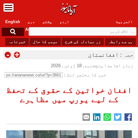
العربیة
اردو
پشتو
دری
English
Sunday, 9 August , 2026
ہم سے رابطہ
زر مبادلہ کی شرح
موسم کا حال
خبرنامہ
-
+
حصہ :
افغانستان
زمان اشاعت : پنج‌شنبه, 18 ژوئن , 2026
خبر کا مختصر لنک :
افغان خواتین کے حقوق کے تحفظ
کے لیے یورپ میں مظاہرے