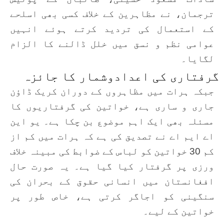
ترجمان، نے مظاہرین کے خلاف کسی بھی اسلحے
کے استعمال کی تردید کرتے ہوئے انہیں
عوامی نظم و نسق میں خلل ڈالنے کا الزام
لگایا۔
گرفتاری کی اعدادوشمار کا جائزہ
جبکہ ہرات میں مظاہروں کے دوران کریک ڈاؤن
جاری و ساری ہے، خواتین کی گرفتاریوں کا
مسئلہ بھی ایک اہم موضوع بن چکا ہے۔ یو این
اے ایم اے نے تصدیق کی ہے کہ ہرات میں کم از
کم 30 خواتین کو لباس کے ضوابط کی مبینہ خلاف
ورزی پر گرفتار کیا گیا ہے۔ یہ صورت حال
افغانستان میں انسانی حقوق کے بحران کی
سنگینی کو اجاگر کرتی ہے، خاص طور پر
خواتین کے لیے۔