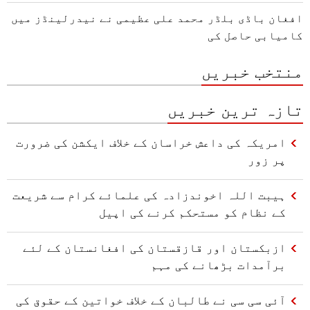
افغان باڈی بلڈر محمد علی عظیمی نے نیدرلینڈز میں
کامیابی حاصل کی
منتخب خبریں
تازہ ترین خبریں
امریکہ کی داعش خراسان کے خلاف ایکشن کی ضرورت
پر زور
ہیبت اللہ اخوندزادہ کی علمائے کرام سے شریعت
کے نظام کو مستحکم کرنے کی اپیل
ازبکستان اور قازقستان کی افغانستان کے لئے
برآمدات بڑھانے کی مہم
آئی سی سی نے طالبان کے خلاف خواتین کے حقوق کی