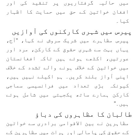
میں حالیہ گرفتاریوں پر تنقید کی اور
افغان خواتین کے حق میں حمایت کا اظہار
کیا۔
پیرس میں شہری کارکنوں کی آوازیں
پیرس مظاہرے میں شریک سروش نے کہا، “آج،
یہاں بہت سے شہری حقوق کے کارکن، مرد اور
عورتیں، اکٹھے ہوئے ہیں تاکہ افغانستان
میں خواتین کے خلاف ہونے والے تشدد کے خلاف
اپنی آواز بلند کریں۔ ہم اکیلے نہیں ہیں،
کیونکہ بڑی تعداد میں فرانسیسی سماجی
کارکن ہمارے ساتھ یکجہتی میں شامل ہوئے
ہیں۔”
طالبان کا مظاہروں کی دباؤ
مظاہرین نے بین الاقوامی برادری سے خواتین
کے حقوق کی پامالی اور ہرات میں مظاہرین کے