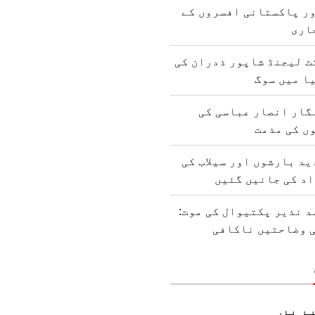
ور پاکستانی افسروں کے
اری
ٹ لیجنڈ شاپور ذدران کی
ا میں سوگ
گار انصار عباسی کی
وں کی مذمت
د بارشوں اور سیلاب کی
 نذیر پکتیوال کی موت:
ی وضاحتیں ناکافی
ریں