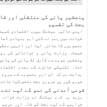
پنجشیر پانی کی منتقلی اور شاہ
بجٹ کی تقسیم
اپنی حالیہ میٹنگ میں، اقتصادی کمیشن
قیادت میں ہے، نے کئی اہم بنیادی ڈھا
منصوبوں کا جائزہ لیا اور انہیں منظو
فیصلہ وزارت پانی و توانائی کی رپو
پنجشیر صوبے سے کابل تک پانی کی پائپ 
تھا۔ تکنیکی جائزے کے بعد، اقتصادی
ہدایت دی کہ اس اہم منصوبے کے سروے 
فوری طور پر ضروری بجٹ مختص کیا جائے۔
قومی آمدنی کی نمو کے لیے نئے 
مزید یہ کہ، میٹنگ نے وزارت خزانہ 
فراہمی کے لیے بجٹ کو شاہ اور عروس 