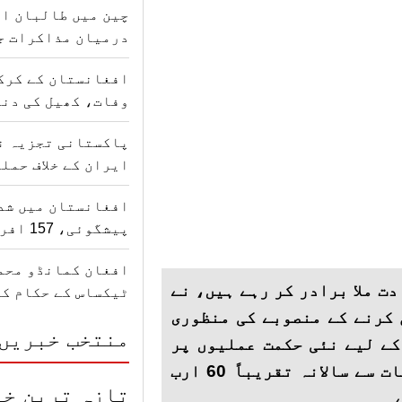
چین میں طالبان ا
درمیان مذاکرات ج
افغانستان کے کرک
وفات، کھیل کی دنی
پاکستانی تجزیہ ن
ایران کے خلاف حمل
افغانستان میں شدی
پیشگوئی، 157 افراد کی جانیں گئیں
افغان کمانڈو محمد
ت ملا برادر کر رہے ہیں، نے
ٹیکساس کے حکام ک
 کرنے کے منصوبے کی منظوری
منتخب خبریں
کے لیے نئی حکمت عملیوں پر
بھی کام شروع کیا گیا ہے۔ ان اقدامات سے سالانہ تقریباً 60 ارب
تازہ ترین خب
۔