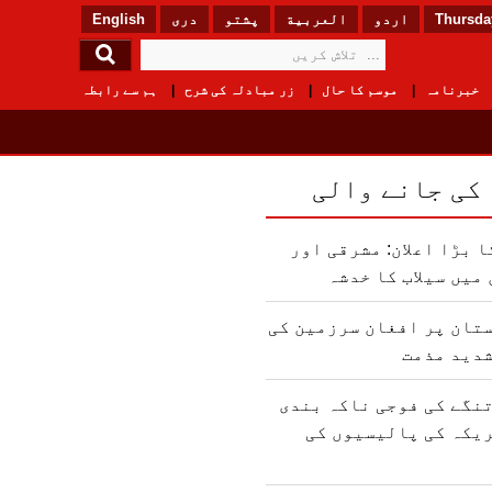
Thursday
اردو
العربیة
پشتو
دری
English
خبرنامہ
موسم کا حال
زر مبادلہ کی شرح
ہم سے رابطہ
 کی جانے والی
 بڑا اعلان: مشرقی اور
میں سیلاب کا خدشہ
تان پر افغان سرزمین کی
شدید مذمت
نگے کی فوجی ناکہ بندی
یکہ کی پالیسیوں کی