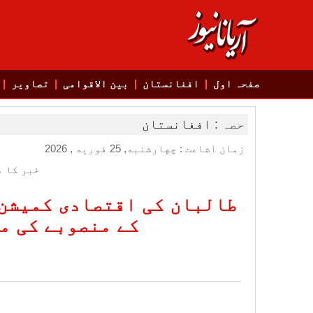
صفحہ اول
افغانستان
بین الاقوامی
تصاویر
حصہ :
افغانستان
زمان اشاعت : چهارشنبه, 25 فوریه , 2026
خبر کا م
طالبان کی اقتصادی کمیشن 
کے منصوبے کی م