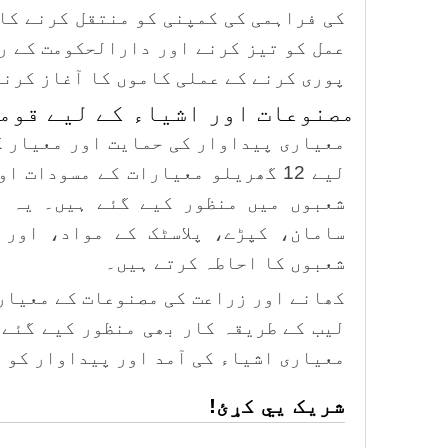
کی فراہمی کی کمپنی کو منتقل کرنے کا
عمل کو تیز کرنے اور دارالحکومت کے ر
پوری کرنے کے عملی کاموں کا آغاز کرنے
مصنوعات اور اشیاء کے لیے قوم
معیاری پیداوار کی حمایت اور معیار ک
شعبوں میں منظور کیے گئے ہیں۔ یہ م
سامان، کپڑے، پلاسٹک کے مواد، اور 
شعبوں کا احاطہ کرتے ہیں۔
کھانے اور زراعت کی مصنوعات کے معیار
لیب کے طریقہ کار بھی منظور کیے گئے 
معیاری اشیاء کی آمد اور پیداوار کو ر
شریک یي کړئ!