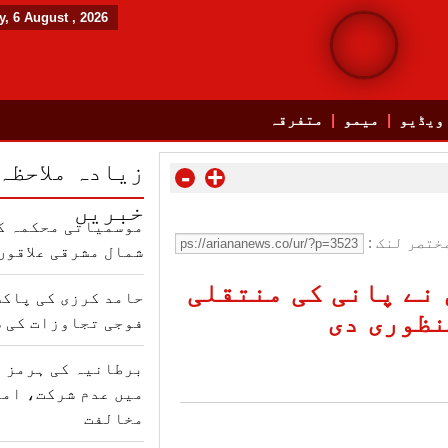
, 6 August , 2026
ویڈیو
میمو
متفرقہ
زیادہ ملاحظہ
-
+
خبریں
موسمیاتی محکمہ کا
ختصر لنک :
شمال مشرقی علاقوں 
نے پانی کی منتقلی
حامد کرزی کی پاکس
نظوری دی
فوجی تجاوزات کی 
برطانیہ کی ہرمز ت
میں عدم شرکت، امر
مخالفت