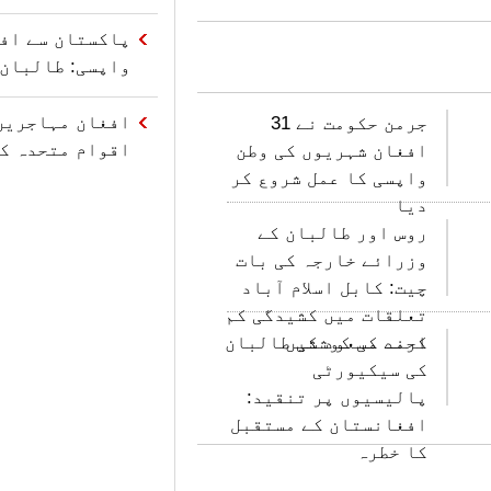
پاکستان سے اف
واپسی: طالبان 
افغان مہاجرین 
جرمن حکومت نے 31
اقوام متحدہ ک
افغان شہریوں کی وطن
واپسی کا عمل شروع کر
دیا
روس اور طالبان کے
وزرائے خارجہ کی بات
چیت: کابل اسلام آباد
تعلقات میں کشیدگی کم
کرنے کی کوششیں
احمد مسعود کی طالبان
کی سیکیورٹی
پالیسیوں پر تنقید:
افغانستان کے مستقبل
کا خطرہ