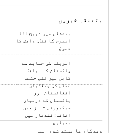
متعلقہ خبریں
بدخشاں میں ذبیح اللہ
امیری کا قتل: داعش کا
دعویٰ
امریکہ کی حمایت سے
پاکستان کا دباؤ:
کابل میں نئی حکمت
عملی کی جھلکیاں
افغانستان اور
پاکستان کے درمیان
سیکیورٹی تناؤ میں
اضافہ: قندھار میں
بمباری
دیدگاه ها بسته شده است