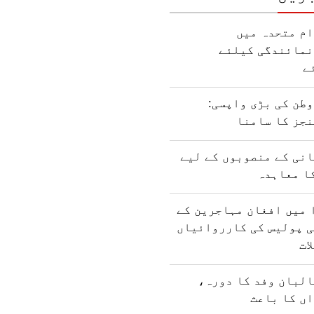
ام متحدہ میں
نمائندگی کیلئے
ے
طن کی بڑی واپسی:
نجز کا سامنا
نی کے منصوبوں کے لیے
ا معاہدہ
 میں افغان مہاجرین کے
ی پولیس کی کارروائیاں
ات
البان وفد کا دورہ،
ں کا باعث