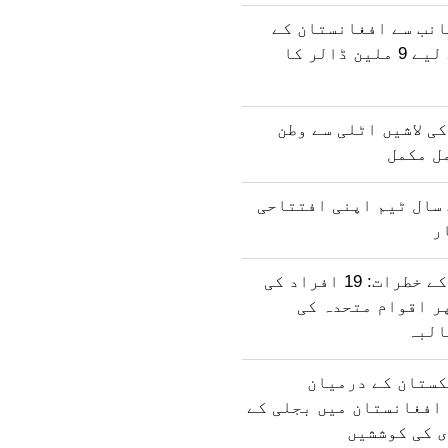
انب سے افغانستان کے
انسانی فنڈ کے لیے 9 ملین ڈالر کا
ی لاشیں اٹلی سے وطن
مل مکمل
سال ٹیم اپنی افتتاحی
ر
افغان مہاجرت کے خطرات: 19 افراد کی
ر اقوام متحدہ کی
البہ
کستان کے درمیان
افغانستان میں بجلی کے
ی کی کوششیں