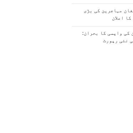
غان مہاجرین کی بڑی
کا اعلان
کی واپسی کا بحران:
ی نئی رپورٹ