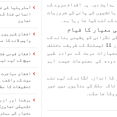
 ہدایت دی۔ یہ اقدام سروے کے
آسٹریلیا کی ج
ہائشیوں کی پانی کی ضروریات
 کے لئے کیا جا رہا ہے۔
تعاون
ی معیار کا قیام
افغان شہریوں ک
ی نگرانی کو یقینی بنانے کے
واپس لانے کا ع
لیے 12 گھریلو معیارات کے مسودات اور 11 ٹیسٹنگ کے طریقے مختلف
عیارات مرمت کے مواد، طبی
افغان قومی فٹ 
میچ کے لیے تیا
دودھ کی مصنوعات جیسے اہم
 کا اندازہ لگانے کے لیے نئے
موت کے واقعے پ
تاکہ ملک کی منڈیوں میں غیر
تحقیقات کا مط
وکا جا سکے۔
برشنا اور ازب
تکنیکی تعاون: 
معیار کی بہتر