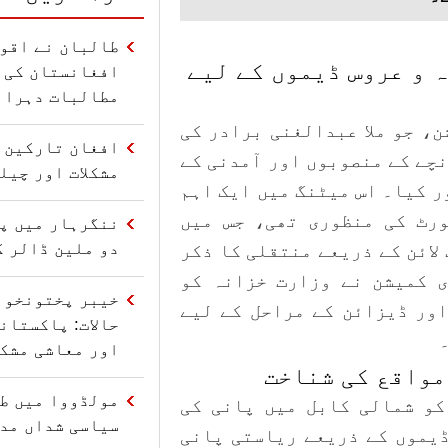
طالبان نے اقو
 و عروس ڈیموں کے لیے
افغانستان کی 
مطالبات دہرائ
، جو ملا عبدالغنی برادر کی
افغان تارکین و
نچے کے منصوبوں اور آمدنی کے
مشکلات اور چیل
ر کیا۔ اس میٹنگ میں ایک اہم
رٹ کی منظوری تھی، جس میں
ننگرہار میں پا
دو ملین ڈالر ک
لائن کے ذریعے منتقلی کا ذکر
 کمیشن نے وزارت خزانہ کو
خیبر پختونخوا
اور ڈیزائن کے مراحل کے لیے
حالات: پاکستان
اور معاشی مشکل
مواقع کی شناخت
مولڈووا میں ط
کو شمالی کابل میں پانی کی
سیاسی شداں مدا
ڈیموں کے ذریعے ریاستی پانی