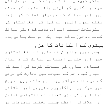
اجاگر کیں، یہ بتاتے ہوئے کہ یہ عوامل نئی
سرمایہ کاری کو اپنی جانب متوجہ کر سکتے
ہیں اور ممالک کے درمیان تجارت کو بڑھا
سکتے ہیں۔ انہوں نے کہا کہ افغانستان کی
اسٹریٹجک حیثیت اسے اس علاقے کے دیگر ممالک
کے ساتھ جوڑنے کے لیے ایک اہم لنک بناتی ہے۔
بہتری کے امکانات کا عزم
اجلاس میں، طالبان کے سفیر نے افغانستان،
چین اور جنوبی ایشیائی ممالک کے درمیان
اقتصادی تعاون کو مستحکم کرنے کی امید کا
اظہار کیا، جس کے نتیجے میں تجارت کی ترقی
کے لیے نئے مواقع پیدا ہو سکتے ہیں۔ فورم
میں سرکاری اہلکاروں، سفیروں اور علاقائی
نمائندوں کی بڑی تعداد نے اقتصادی تعاون
اور علاقائی رابطے جیسے مختلف موضوعات پر