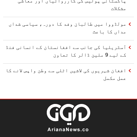
پاکستانی پولیس کی کارروائیاں اور معاشی
مشکلات
مولڈووا میں طالبان وفد کا دورہ، سیاسی شداں
مداں کا باعث
آسٹریلیا کی جانب سے افغانستان کے انسانی فنڈ
کے لیے 9 ملین ڈالر کا تعاون
افغان شہریوں کی لاشیں اٹلی سے وطن واپس لانے کا
عمل مکمل