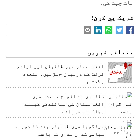
بات چیت کی۔
شریک یي کړئ!
متعلقہ خبریں
افغانستان میں طالبان اور آزادی
فرنٹ کے درمیان جھڑپیں، متعدد
ہلاکتیں
طالبان نے اقوام متحدہ میں
افغانستان کی نمائندگی کیلئے
مطالبات دہرائے
مولڈووا میں طالبان وفد کا دورہ،
سیاسی شداں مداں کا باعث