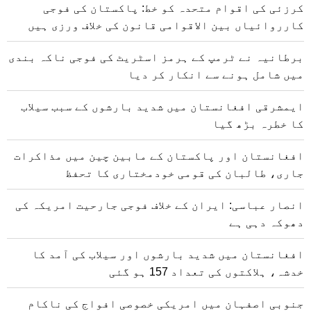
کرزئی کی اقوام متحدہ کو خط: پاکستان کی فوجی
کارروائیاں بین الاقوامی قانون کی خلاف ورزی ہیں
برطانیہ نے ٹرمپ کے ہرمز اسٹریٹ کی فوجی ناکہ بندی
میں شامل ہونے سے انکار کر دیا
ایمشرقی افغانستان میں شدید بارشوں کے سبب سیلاب
کا خطرہ بڑھ گیا
افغانستان اور پاکستان کے مابین چین میں مذاکرات
جاری، طالبان کی قومی خودمختاری کا تحفظ
انصار عباسی: ایران کے خلاف فوجی جارحیت امریکہ کی
دھوکہ دہی ہے
افغانستان میں شدید بارشوں اور سیلاب کی آمد کا
خدشہ، ہلاکتوں کی تعداد 157 ہو گئی
جنوبی اصفہان میں امریکی خصوصی افواج کی ناکام