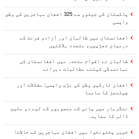
پاکستان کی جیلوں سے 325 افغان مہاجرین کی وطن
واپسی
افغانستان میں طالبان اور آزادی فرنٹ کے
درمیان جھڑپیں، متعدد ہلاکتیں
طالبان نے اقوام متحدہ میں افغانستان کی
نمائندگی کیلئے مطالبات دہرائے
افغان تارکین وطن کی بڑی واپسی: مشکلات اور
چیلنجز کا سامنا
ننگرہار میں پانی کے منصوبوں کے لیے دو ملین
ڈالر کا معاہدہ
خیبر پختونخوا میں افغان مہاجرین کے حالات: