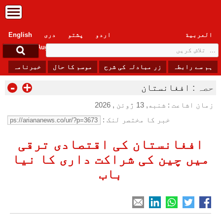
العربیة
اردو
پشتو
دری
English
Friday, 7 August , 2026
ہم سے رابطہ
زر مبادلہ کی شرح
موسم کا حال
خبرنامہ
-
+
حصہ :
افغانستان
زمان اشاعت : شنبه, 13 ژوئن , 2026
خبر کا مختصر لنک :
افغانستان کی اقتصادی ترقی
میں چین کی شراکت داری کا نیا
باب