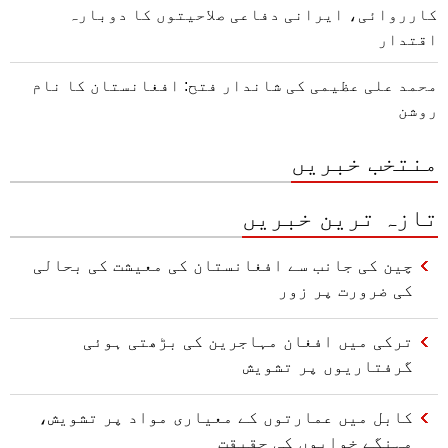
کارروائی، ایرانی دفاعی صلاحیتوں کا دوبارہ
اقتدار
محمد علی عظیمی کی شاندار فتح: افغانستان کا نام
روشن
منتخب خبریں
تازہ ترین خبریں
چین کی جانب سے افغانستان کی معیشت کی بحالی
کی ضرورت پر زور
ترکی میں افغان مہاجرین کی بڑھتی ہوئی
گرفتاریوں پر تشویش
کابل میں عمارتوں کے معیاری مواد پر تشویش،
مہنگے خوابوں کی حقیقت