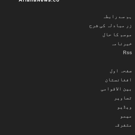
ہم سے رابطہ
زر مبادلہ کی شرح
موسم کا حال
خبرنامہ
Rss
صفحہ اول
افغانستان
بین الاقوامی
تصاویر
ویڈیو
میمو
متفرقہ