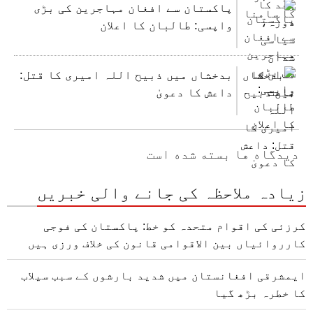
پاکستان سے افغان مہاجرین کی بڑی
واپسی: طالبان کا اعلان
بدخشاں میں ذبیح اللہ امیری کا قتل:
داعش کا دعویٰ
دیدگاه ها بسته شده است
زیادہ ملاحظہ کی جانے والی خبریں
کرزئی کی اقوام متحدہ کو خط: پاکستان کی فوجی
کارروائیاں بین الاقوامی قانون کی خلاف ورزی ہیں
ایمشرقی افغانستان میں شدید بارشوں کے سبب سیلاب
کا خطرہ بڑھ گیا