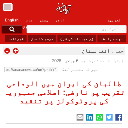
العربیة
اردو
پشتو
دری
English
Saturday, 8 August , 2026
ہم سے رابطہ
زر مبادلہ کی شرح
موسم کا حال
خبرنامہ
-
+
حصہ :
افغانستان
زمان اشاعت : دوشنبه, 6 جولای , 2026
خبر کا مختصر لنک :
طالبان کی ایران میں الوداعی
تقریب پر نارضی: اسلامی جمہوریہ
کی پروٹوکولز پر تنقید