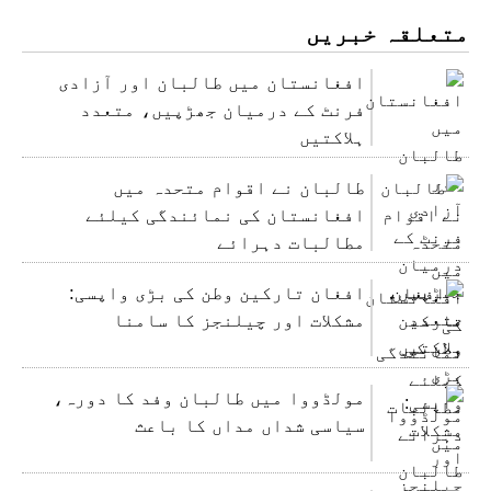
متعلقہ خبریں
افغانستان میں طالبان اور آزادی
فرنٹ کے درمیان جھڑپیں، متعدد
ہلاکتیں
طالبان نے اقوام متحدہ میں
افغانستان کی نمائندگی کیلئے
مطالبات دہرائے
افغان تارکین وطن کی بڑی واپسی:
مشکلات اور چیلنجز کا سامنا
مولڈووا میں طالبان وفد کا دورہ،
سیاسی شداں مداں کا باعث