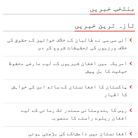
منتخب خبریں
تازہ ترین خبریں
آئی سی سی نے طالبان کے خلاف خواتین کے حقوق کی
خلاف ورزیوں کی تحقیقات شروع کر دی
امریکہ میں افغان شہریوں کے لیے عارضی محفوظ
حیثیت کا بل پیش
پاکستان کا افغانستان کے ساتھ امن کی خواہش
کا اظہار
روس کا ہندوستانی سمندر تک رسائی کے لیے
افغان ریلوے راستے کا منصوبہ
افغانستان میں داعش-کے کی بڑھتی ہوئی