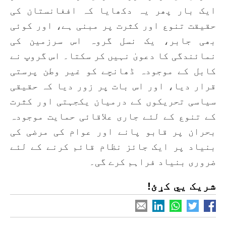
ایک بار پھر یہ دکھایا کہ افغانستان کی
حقیقت تنوع اور کثرت پر مبنی ہے، اور کوئی
بھی جابر، یک نسل گروہ اس سرزمین کی
نمائندگی کا دعویٰ نہیں کر سکتا۔ اس گروپ نے
کابل کے موجودہ ڈھانچے کو غیر وطن پرستی
قرار دیا، اور اس بات پر زور دیا کہ حقیقی
سیاسی تحریکوں کے درمیان یکجہتی اور کثرت
کے تنوع کے لئے جاری علاقائی حمایت موجودہ
بحران پر قابو پانے اور عوام کی مرضی کی
بنیاد پر ایک جائز نظام قائم کرنے کے لئے
ضروری بنیاد فراہم کرے گی۔
شریک یي کړئ!