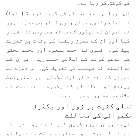
کی کوشش کر رہا ہے۔
اس دوران، افغانستان کی گرین ٹرینڈ (راسا)
نے ایک سرکاری بیان جاری کیا، جس میں انہوں
نے ایران کے لوگوں کے ساتھ همدردی کا اظہار
کیا اور ان کے معزز رہنما کی وفات پر تعزیت
پیش کی۔ انہوں نے احمد مسعود اور محمد محقق
کو مدعو کرنے کے اسلامی جمہوریہ ایران کے
جراتمندانہ فیصلے کی تعریف کی۔ اس دھڑے نے
تہران کے اقدام کو ایک علامتی اور اسٹریٹجک
پیغام اور طالبان کے یکطرفہ اقدامات کے
خلاف مضبوط جواب قرار دیا۔
نسلی کثرت پر زور اور یکطرفہ
حکمرانی کی مخالفت
اپنے بیان میں، گرین ٹرینڈ نے زور دیا کہ
تہران کی موثر اور سفارتی حرکت نے دنیا کو