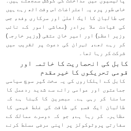
پالیسیوں میں مداخلت کی کوشش سمجھتے ہیں۔
خاص طور پر، یہ اعتراضات اس وقت اٹھ رہے ہیں
جب طالبان کا ایک اعلیٰ اور سرکاری وفد، جس
کی قیادت ملا برادر (معاشی امور کے نائب
وزیر اعظم) اور امیر خان متقی (وزیر خارجہ)
کر رہے تھے، تہران کی دعوت پر تقریب میں
شرکت کر رہا تھا۔
کابل کی انحصاریت کا خاتمہ اور
قومی تحریکوں کا خیرمقدم
کابل کے اہلکاروں کی یہ سخت گیر سوچ سیاسی
جماعتوں اور عوامی رائے سے شدید ردعمل کا
سامنا کر رہی ہے۔ مبصرین کا کہنا ہے کہ
طالبان ایک قسم کی طاقت کی غلط فہمی کا
مظاہرہ کر رہا ہے، جو کہ دوسرے ممالک کے
سفارتی پروٹوکولز پر اپنی مرضی مسلط کرنے