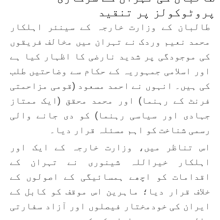
پروٹوکولز پر تنقید
طالبان کے وزارت خارجہ کے سینئر اہلکار
محمد نعیم وردک نے تہران میں مخالف فریقوں
کی موجودگی پر شدید نارضی کا اظہار کیا ہے
اور اسلامی جمہوریہ کے حکام سے وضاحتیں طلب
کی ہیں۔ انہوں نے احمد مسعود (قومی مزاحمتی
فرنٹ کے رہنما) اور محمد محقق (ایک ممتاز
جہادی اور سیاسی رہنما) کو دی جانے والی
رسمی شناخت کو اہم مسئلہ قرار دیا۔
اس تناظر میں، وزارت خارجہ کے ایک اور
اہلکار خیراللہ شینوری نے تہران کے
اقدامات کو اچھے ہمسائیگی کے اصولوں کے
خلاف قرار دیا؛ ماہرین اس موقف کو کابل کے
ایران کی خودمختار فیصلوں اور آزاد سفارتی