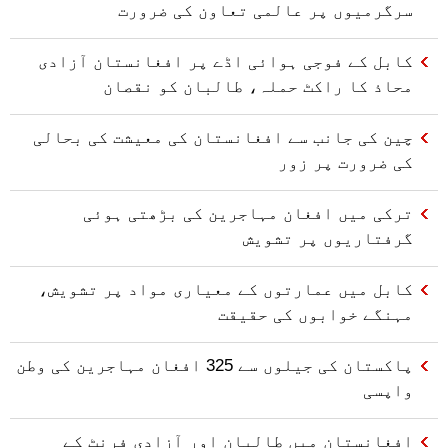
سرگرمیوں پر عالمی تعاون کی ضرورت
کابل کے فوجی ہوائی اڈے پر افغانستان آزادی
محاذ کا راکٹ حملہ، طالبان کو نقصان
چین کی جانب سے افغانستان کی معیشت کی بحالی
کی ضرورت پر زور
ترکی میں افغان مہاجرین کی بڑھتی ہوئی
گرفتاریوں پر تشویش
کابل میں عمارتوں کے معیاری مواد پر تشویش،
مہنگے خوابوں کی حقیقت
پاکستان کی جیلوں سے 325 افغان مہاجرین کی وطن
واپسی
افغانستان میں طالبان اور آزادی فرنٹ کے