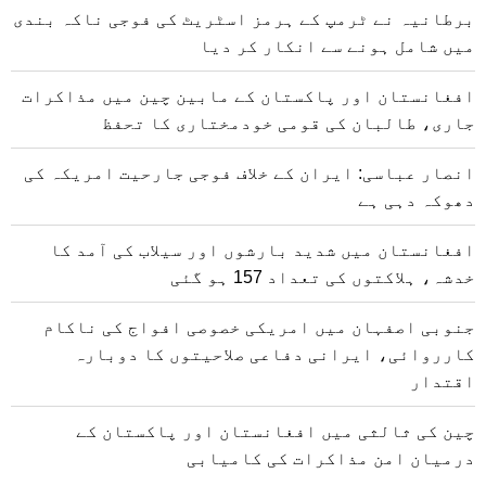
برطانیہ نے ٹرمپ کے ہرمز اسٹریٹ کی فوجی ناکہ بندی
میں شامل ہونے سے انکار کر دیا
افغانستان اور پاکستان کے مابین چین میں مذاکرات
جاری، طالبان کی قومی خودمختاری کا تحفظ
انصار عباسی: ایران کے خلاف فوجی جارحیت امریکہ کی
دھوکہ دہی ہے
افغانستان میں شدید بارشوں اور سیلاب کی آمد کا
خدشہ، ہلاکتوں کی تعداد 157 ہو گئی
جنوبی اصفہان میں امریکی خصوصی افواج کی ناکام
کارروائی، ایرانی دفاعی صلاحیتوں کا دوبارہ
اقتدار
چین کی ثالثی میں افغانستان اور پاکستان کے
درمیان امن مذاکرات کی کامیابی