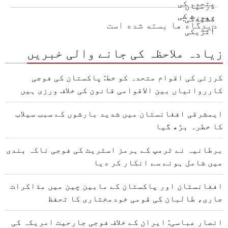
دیدگاه ها بسته شده است
زیادہ ملاحظہ کی جانے والی خبریں
کرزئی کی اقوام متحدہ کو خط: پاکستان کی فوجی
کارروائیاں بین الاقوامی قانون کی خلاف ورزی ہیں
ایمشرقی افغانستان میں شدید بارشوں کے سبب سیلاب
کا خطرہ بڑھ گیا
برطانیہ نے ٹرمپ کے ہرمز اسٹریٹ کی فوجی ناکہ بندی
میں شامل ہونے سے انکار کر دیا
افغانستان اور پاکستان کے مابین چین میں مذاکرات
جاری، طالبان کی قومی خودمختاری کا تحفظ
انصار عباسی: ایران کے خلاف فوجی جارحیت امریکہ کی