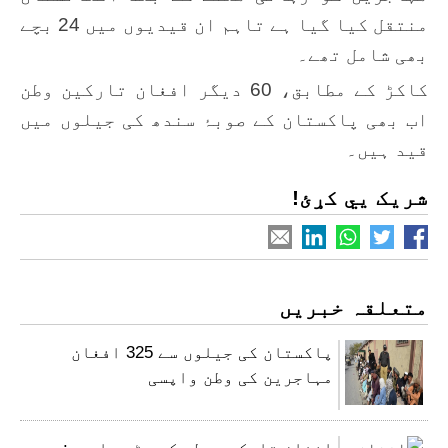
منتقل کیا گیا ہے تاہم ان قیدیوں میں 24 بچے
بھی شامل تھے۔
کاکڑ کے مطابق، 60 دیگر افغان تارکین وطن
اب بھی پاکستان کے صوبۂ سندھ کی جیلوں میں
قید ہیں۔
شریک یي کړئ!
متعلقہ خبریں
پاکستان کی جیلوں سے 325 افغان
مہاجرین کی وطن واپسی
افغان تارکین وطن کی بڑی واپسی: