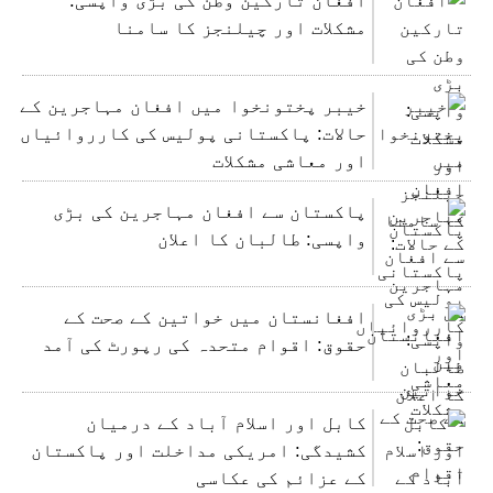
مشکلات اور چیلنجز کا سامنا
خیبر پختونخوا میں افغان مہاجرین کے
حالات: پاکستانی پولیس کی کارروائیاں
اور معاشی مشکلات
پاکستان سے افغان مہاجرین کی بڑی
واپسی: طالبان کا اعلان
افغانستان میں خواتین کے صحت کے
حقوق: اقوام متحدہ کی رپورٹ کی آمد
کابل اور اسلام آباد کے درمیان
کشیدگی: امریکی مداخلت اور پاکستان
کے عزائم کی عکاسی