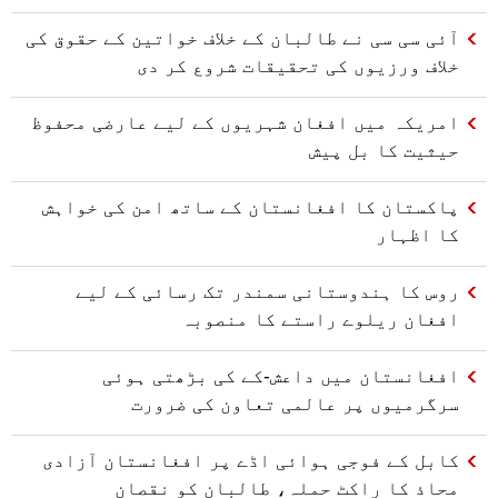
آئی سی سی نے طالبان کے خلاف خواتین کے حقوق کی
خلاف ورزیوں کی تحقیقات شروع کر دی
امریکہ میں افغان شہریوں کے لیے عارضی محفوظ
حیثیت کا بل پیش
پاکستان کا افغانستان کے ساتھ امن کی خواہش
کا اظہار
روس کا ہندوستانی سمندر تک رسائی کے لیے
افغان ریلوے راستے کا منصوبہ
افغانستان میں داعش-کے کی بڑھتی ہوئی
سرگرمیوں پر عالمی تعاون کی ضرورت
کابل کے فوجی ہوائی اڈے پر افغانستان آزادی
محاذ کا راکٹ حملہ، طالبان کو نقصان