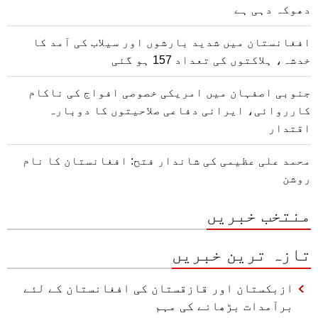
دھوکہ دہی ہے
افغانستان میں شدید بارشوں اور سیلاب کی آمد کا
خدشہ، ہلاکتوں کی تعداد 157 ہو گئی
جنوبی اصفہان میں امریکی خصوصی افواج کی ناکام
کارروائی، ایرانی دفاعی صلاحیتوں کا دوبارہ
اقتدار
محمد علی عظیمی کی شاندار فتح: افغانستان کا نام
روشن
منتخب خبریں
تازہ ترین خبریں
ازبکستان اور قازقستان کی افغانستان کے لئے
برآمدات بڑھانے کی مہم