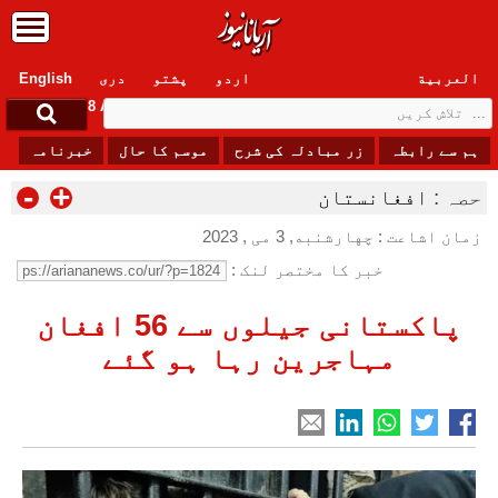
العربیة
اردو
پشتو
دری
English
Saturday, 8 August , 2026
ہم سے رابطہ
زر مبادلہ کی شرح
موسم کا حال
خبرنامہ
-
+
حصہ :
افغانستان
زمان اشاعت : چهارشنبه, 3 می , 2023
خبر کا مختصر لنک :
پاکستانی جیلوں سے 56 افغان
مہاجرین رہا ہو گئے