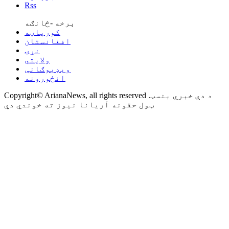
Rss
برخه -څانګه
کورپاڼه
افغانستان
نړۍ
ولایتي
ویډیوګانې
انځورونه
Copyright© ArianaNews, all rights reserved .د دې خبري بنسټ
ټول حقونه آریانا نیوز ته خوندي دي