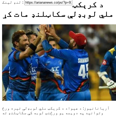
د کرېکټ
لنډ لینک :
ملي لوبډلې سکاټلنډ مات کړ
آریانانیوز: د هېواد د کرېکټ ملي لوبډلې تېره ورځ
وتوانېد په دویمه یو ورځنۍ لوبه کې سکاټلنډ ته