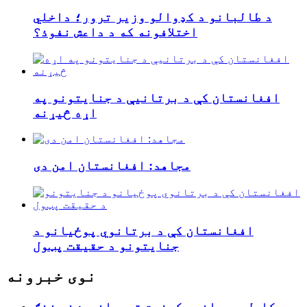
د طالبانو د کډوالو وزیر ترور؛ داخلي
اختلافونه که د داعش نفوذ؟
افغانستان کې د برتانیې د جنایتونو په
اړه څیړنه
مجاهد: افغانستان امن دی
افغانستان کې د برتانوي پوځیانو د
جنایتونو د حقیقت پټول
نوی خبرونه
د کابل د ودانیو کیفیت ته د اندیښنو زنګ