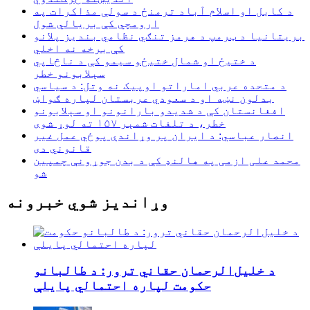
د کابل او اسلام آباد ترمنځ د سولې مذاکرات په
ارومچي کې بريالي شول
بریتانیا د ټرمپ د هرمز تنګي نظامي بندیز پلانو
کې برخه نه اخلي
د ختیځ او شمال ختیځو سیمو کې د ناڅاپي
سېلابونو خطر
د متحده عربي اماراتو اوپیک نه وتل: د سیاسي
بدلون نښه او د سعودي عربستان لپاره ګواښ
افغانستان کې د شدیدو بارانونو او سېلابونو
خطر، د تلفات شمېر ۱۵۷ ته لوړ شوی
انصار عباسي: د ایران پر وړاندې پوځي عمل غیر
قانوني دی
محمد علی ازمی په هالنډ کې د بدن جوړونې چمپین
شو
وړاندیز شوي خبرونه
د خلیل‌الرحمان حقاني ترور: د طالبانو
حکومت لپاره احتمالي پایلې