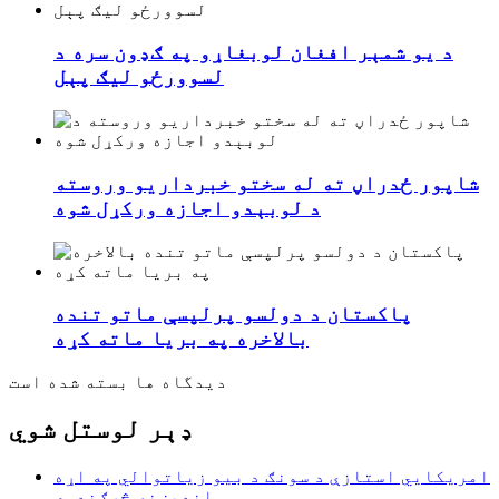
د یو شمېر افغان لوبغاړو په ګډون سره د
لسوورځو لیګ پېل
شاپور ځدراڼ ته له سختو خبرداريو وروسته
د لوبېدو اجازه ورکړل شوه
پاکستان د دولسو پرلپسې ماتو تنده
بالاخره په بریا ماته کړه
دیدگاه ها بسته شده است
ډېر لوستل شوي
امریکايي استازې د سونګ د بیو زیاتوالي په اړه
اندیښنه څرګندوي