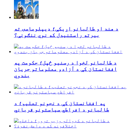
د هند او طالبانو اړیکې؛ ډیپلوماسۍ ته
بیرته راستنیدل که نوي ننګونې؟
د طالبانو لخوا د رسنیو ځپل؛ حکومت په
افغانستان کې د آزادو معلوماتو جریان
بندوي
په افغانستان کې د نجونو تعلیم؛ د
طالبانو د افراطي سیاستونو قرباني