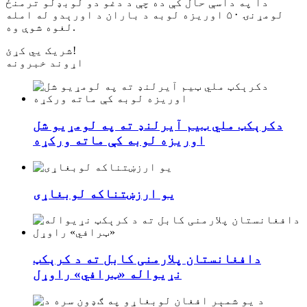
دا په داسې حال کې ده چې د دغو دو لوبډلو ترمنځ
لومړنۍ ۵۰ اوریزه لوبه د باران د اورېدو له امله
لغوه شوې وه.
شریک یي کړئ!
اړوند خبرونه
دکرېکټ ملي ټیم آیرلنډ ته په لومړیو شل
اوریزه لوبه کې ماته ورکړه
یو ارزښتناکه لوبغاړی
دافغانستان پلارمنی کابل ته د کرېکټ
نړیواله «ټرافي» راوړل