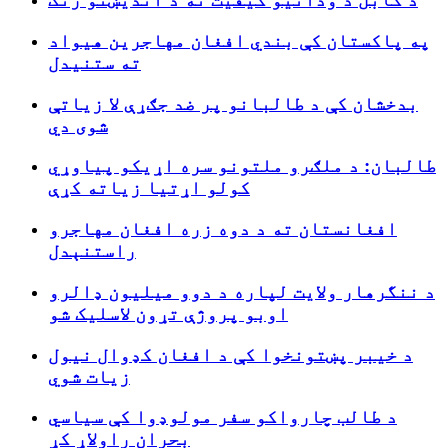
په پاکستان کې بندي افغان مهاجرین هیواد
ته ستنیدل
بدخشان کې د طالبانو پر ضد جګړې لا زیاتې
شوی دي
طالبان: د ملګرو ملتونو سره اړیکو پیاوړي
کولو اړتیا زیاته کړې
افغانستان ته د دوه زره افغان مهاجرو
راستنېدل
د ننگرهار ولایت لپاره د دوو میلیون ډالرو
اوبو پروژې تړون لاسلیک شو
د خیبر پښتونخوا کې د افغان کډوال نیول
زیات شوي
د طالب چارواکو سفر مولوډوا کې سیاسي
بحران راولاړ کړ