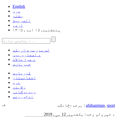
English
دری
پشتو
العربیة
اردو
پنجشنبه, ۱۵ اسد , ۱۴۰۵
له موږ سره اړیکه
د اسعارو بیې
د هوا حالات
خبرپاڼه
کورپاڼه
افغانستان
نړۍ
ولایتي
ویډیوګانې
انځورونه
sport
,
afghanistan
برخه -څانګه :
+
-
د خپرولو وخت : یکشنبه, 12 می , 2019