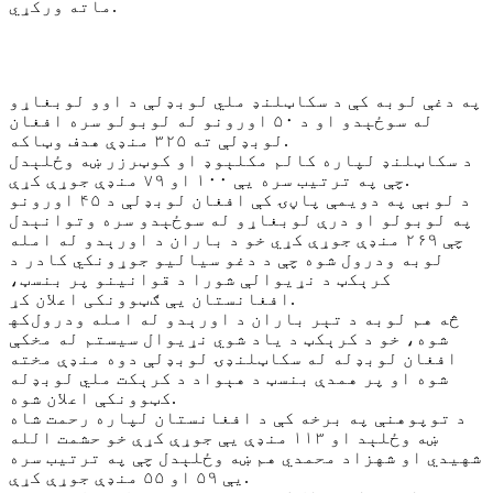
ماته ورکړي.
په دغې لوبه کې د سکاټلنډ ملي لوبډلې د اوو لوبغاړو
له سوځېدو او د ۵۰ اورونو له لوبولو سره افغان
لوبډلې ته ۳۲۵ منډې هدف وټاکه.
د سکاټلنډ لپاره کالم مکلېوډ او کوټرزر ښه وځلېدل
چې په ترتیب سره یې ۱۰۰ او ۷۹ منډې جوړې کړې.
د لوبې په دویمې پاڼۍ کې افغان لوبډلې د ۴۵ اورونو
په لوبولو او درې لوبغاړو له سوځېدو سره وتوانېدل
چې ۲۶۹ منډې جوړې کړي خو د باران د اورېدو له امله
لوبه ودرول شوه چې د دغو سیالیو جوړونکي کادر د
کرېکټ د نړیوالې شورا د قوانینو پر بنسټ،
افغانستان یې ګټوونکی اعلان کړ.
که‎څه هم لوبه د تېر باران د اورېدو له امله ودرول
شوه، خو د کرېکټ د یاد شوي نړیوال سیستم له مخکې
افغان لوبډله له سکاټلنډۍ لوبډلې دوه منډې مخته
شوه او پر همدې بنسټ د هېواد د کرېکت ملي لوبډله
کټوونکې اعلان شوه.
د توپوهنې په برخه کې د افغانستان لپاره رحمت شاه
ښه وځلېد او ۱۱۳ منډې یې جوړې کړې خو حشمت الله
شهیدي او شهزاد محمدي هم ښه وځلېدل چې په ترتیب سره
یې ۵۹ او ۵۵ منډې جوړې کړې.