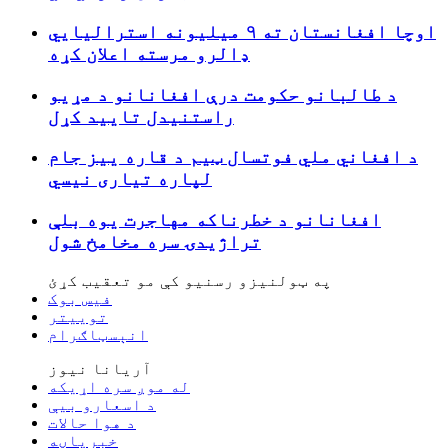
اوچا افغانستان ته ۹ میلیونه استرالیایي
ډالرو مرسته اعلان کړه
د طالبانو حکومت درې افغانانو د مړیو
راستنیدل تایید کړل
د افغاني ملي فوتسال ټیم د قاره ييز جام
لپاره تیاری نیسي
افغانانو د خطرناکه مهاجرت یوه بلې
تراژیدۍ سره مخامخ شول
په ټولنیزو رسنیو کې مو تعقیب کړئ
فیس بوک
توییتر
انېسټاګرام
آریانا نیوز
له موږ سره اړیکه
د اسعارو بیې
د هوا حالات
خبرپاڼه