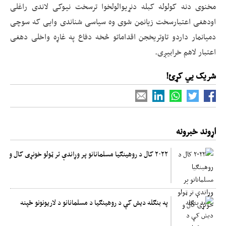
مخنوی دنه کولوله کبله دنړیوالولخوا ترسخت نیوکی لاندی راغلی
اودهغی اعتبارسخت زیانمن شوی وه سیاسی شناندی وایی که سوچی
دمیانمار داردو تاوتریخجن اقداماتو څخه دفاع په غاړه واخلی دهغی
اعتبار لاهم خرابیږی.
شریک یي کړئ!
اړوند خبرونه
۲۰۲۲ کال د روهینګیا مسلمانانو پر وړاندې تر ټولو خونړی کال و
په بنګله دیش کې د روهینګیا د مسلمانانو د لاریونونو ځپنه