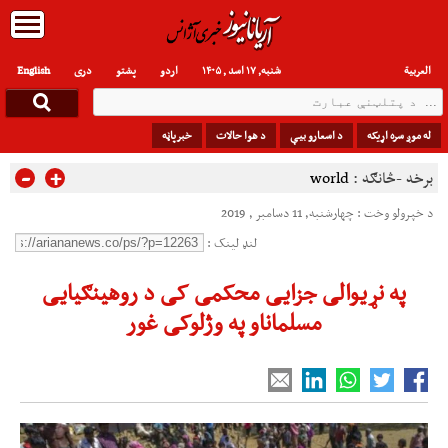
العربیة
شنبه, ۱۷ اسد , ۱۴۰۵
اردو
پشتو
دری
English
له موږ سره اړیکه
د اسعارو بیې
د هوا حالات
خبرپاڼه
-
+
برخه -څانګه :
world
د خپرولو وخت : چهارشنبه, 11 دسامبر , 2019
لنډ لینک :
په نړیوالی جزایی محکمی کی د روهینګیایی
مسلماناو په وژلوکی غور