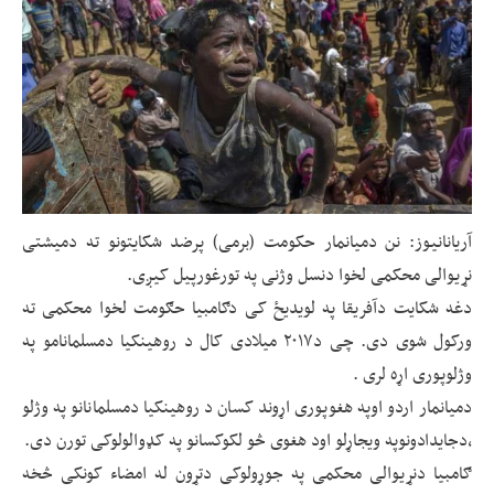
آریانانیوز: نن دمیانمار حکومت (برمی) پرضد شکایتونو ته دمیشتی
نړیوالی محکمی لخوا دنسل وژنی په تورغورپیل کیږی.
دغه شکایت دآفریقا په لویدیځ کی دګامبیا حګومت لخوا محکمی ته
ورکول شوی دی. چی د۲۰۱۷ میلادی کال د روهینکیا دمسلمانامو په
وژلوپوری اړه لری .
دمیانمار اردو اوپه هغوپوری اړوند کسان د روهینکیا دمسلمانانو په وژلو
،دجایدادونوپه ویجاړلو اود هغوی څو لکوکسانو په کډوالولوکی تورن دی.
ګامبیا دنړیوالی محکمی په جوړولوکی دتړون له امضاء کونکی څخه