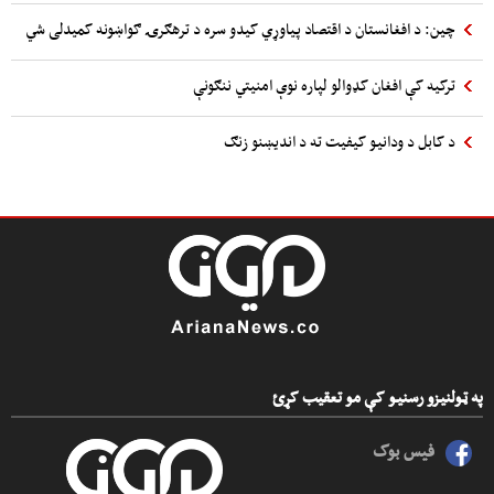
چین: د افغانستان د اقتصاد پیاوړي کیدو سره د ترهګرۍ ګواښونه کمیدلی شي
ترکیه کې افغان کډوالو لپاره نوې امنیتي ننګونې
د کابل د ودانیو کیفیت ته د اندیښنو زنګ
په ټولنیزو رسنیو کې مو تعقیب کړئ
فیس بوک