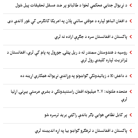
د نړیوال جنایي محکمې لخوا د طالبانو پر ضد مسقل تحقیقات پیل شول
د افغان اتباعو لپاره د موقتي ساتنې پلان په امریکا کانګرس کې غور لاندې دی
پاکستان د افغانستان سره د جګړې اراده نه لري
روسیه د هندوستان سمندر ته د ریل پټلۍ جوړول په پام کې لري، افغانستان د
ټرانزیت لپاره کلیدي رول لري
د داعش-K د زیاتیدونکي ګواښونو په وړاندې نړیواله همکاري اړینه ده
متحده ملتونه: ۲.۷ میلیونه افغان راستنېدونکي د بشري مرستې بیړنۍ اړتیا
لري
پر کابل نظامي هوایي ډګر باندې راکټي برید ترسره شو
پاکستان د افغانستان د ترهګرو ګواښو بیا په اړه اندیښنه لري