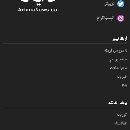
توییتر
انېسټاګرام
آریانا نیوز
له موږ سره اړیکه
د اسعارو بیې
د هوا حالات
خبرپاڼه
Rss
برخه -څانګه
کورپاڼه
افغانستان