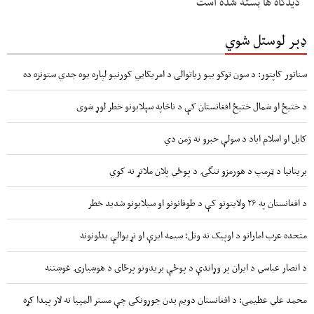
دیدگاه ها بسته شده است
ډېر لوستل شوي
سناتور کاپتور: د سون توکو بیو زیاتوالی د امریکایي کورنیو لپاره یوه جدي ستونزه ده
د ختیځ او شمال ختیځ افغانستان کې د ناڅاپه سېلابونو خطر لوړ شوی
کابل او اسلام اباد د سولې خبرو ته ژمن دي
بریتانیا د ټرمپ د هورمزو تنگۍ د پوځي پلان ملاتړ نه کوي
د افغانستان په ۲۶ ولایتونو کې د طوفانونو او سیلابونو شدید خطر
متحده عرب اماراتو د اوپیک نه وتل؛ سیمه ایزې او نړیوالې بدلونونه
د انصار عباسي د ایران پر وړاندې د پوځې بریدونو پرځای د هوښیارۍ غوښتنه
محمد علي عظیمی: د افغانستان دویم بدن جوړونکی چې مستر المپیا ته لار پیدا کړه