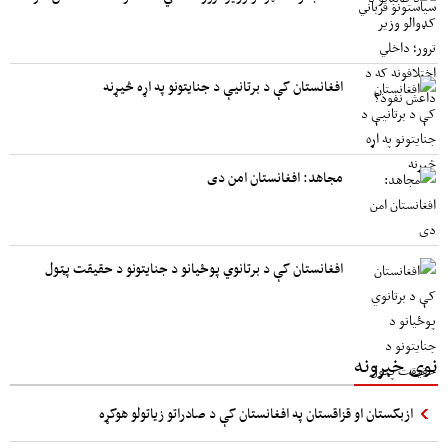
افغانستان کې د برتانیې د جنایتونو په اړه څیړنه
مجاهد: افغانستان امن دی
افغانستان کې د برتانوي پوځیانو د جنایتونو د حقیقت پټول
نوی خبرونه
ازبکستان او قزاقستان په افغانستان کې د صادراتو زیاتولو هوکړه