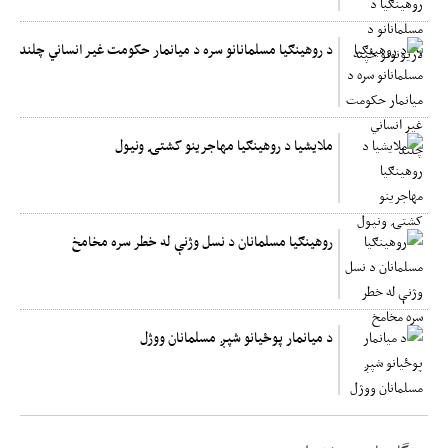
د روهینګیا مسلمانانو سره د میانمار حکومت غیر انساني چلند
ملایشیا د روهینګیا مهاجرینو کشتۍ ونیول
روهینګیا مسلمانان د نسل وژنې له خطر سره مخامخ
د میانمار پوځیانو شپږ مسلمانان ووژل