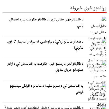
وړاندیز شوي خبرونه
د خلیل‌الرحمان حقاني ترور: د طالبانو حکومت لپاره احتمالي
پایلې
د هند او طالبانو اړیکې؛ ډیپلوماسۍ ته بیرته راستنیدل که نوي
ننګونې؟
د طالبانو لخوا د رسنیو ځپل؛ حکومت په افغانستان کې د آزادو
معلوماتو جریان بندوي
په افغانستان کې د نجونو تعلیم؛ د طالبانو د افراطي سیاستونو
قرباني
د طالبانو د کډوالو وزیر ترور؛ داخلي اختلافونه که د داعش نفوذ؟