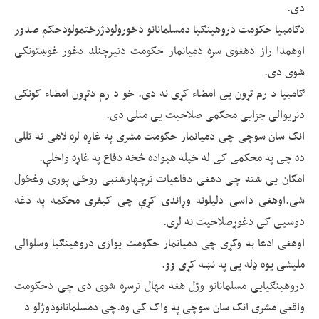
دی.
دګامبیا حکومت دروهینګیا دمسلمانانو دځورولودژرختمولودحکم صدور
اوهمدا راز دهغوی سره دمیانمار حکومت دتیرچنلد دغور غوښتونکی
شوی دی.
ګامبیا د رم تړون یی امضاء کړی نه دی. خو د رم دتړون امضاء کونکی
دنړیوالی جزایی محکمی صلاحیت یی منلی دی.
انک سان سوچی چی دمیانمار حکومت مشری په غاړه لره لاهی ته تللی
ده چی په محکمی کی له خپله هیواده څخه دفاع په غاړه واخلې.
امکان یی شته چی دهغی دفاعیات ترچهارشنبی روځی پوری وغځول
شی.اوهغی داسی دلیلونه وړاندی کړې چی کیفری محکمه په دغه
دوسیی کی دغوړصلاحیت نه لری.
اوهغی ادعا به وکړی چی دمیانمار حکومت یوازی دروهینګیا وسلوالی
ملیشی یوه ډله یی په نښه کړی وو.
دروهینګیایی مسلمانانو وژل هغه مهال ترسره شوی دی چی دحکومت
واقعی مشری انک سان سوچی په واک کی وه.چی دمسلمانانودوژلو د