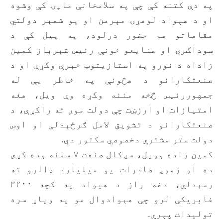
په دې کتنه کې چې په سلامخانې ماڼۍ کې وشوه
او د هېواد لومړۍ مېرمن او یو شمېر دولتي
مقاماتو هم حضور درلود، په پیل کې د
سوداګرۍ او صنایعو خونې رئیس شېرباز کمین
زاداه د نورو په استازیتوب خبرې وکړې او د
صنعتکارانو د هڅونې په خاطر یې له
جمهوررئیس څخه مننه وکړه وې ویل، هغه
امتیازات او ارزښت چې دولت موږ ته راکړې، د
صنعتکارانو د تشویق لامل ګرځېدلی او اوس
دولت ستر مشتري دخصوصي سکتور دي.
کمین زاده وویل، سږکال صنعت ۷ سلنه وده کړی
ده او زموږ صادرات یو میلیارد ډالرو ته
رسېدلي، دغه راز د هیواد په کچه ۳۲۰۰
فابریکې لرو چې هېوادوال مو په ویاړ سره
تولیدات پېري.