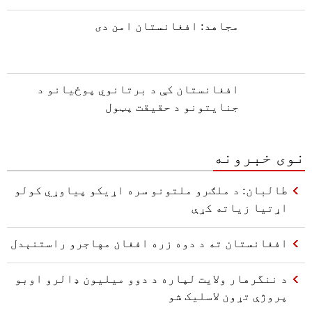
مجاهد: افغانستان امن دی
افغانستان کې د برتانوي پوځیانو د
جنایتونو د حقیقت پټول
نوی خبرونه
طالبان: د ملګرو ملتونو سره اړیکو پیاوړي کولو
اړتیا زیاته کړې
افغانستان ته د دوه زره افغان مهاجرو راستنېدل
د ننگرهار ولایت لپاره د دوو میلیون ډالرو اوبو
پروژې تړون لاسلیک شو