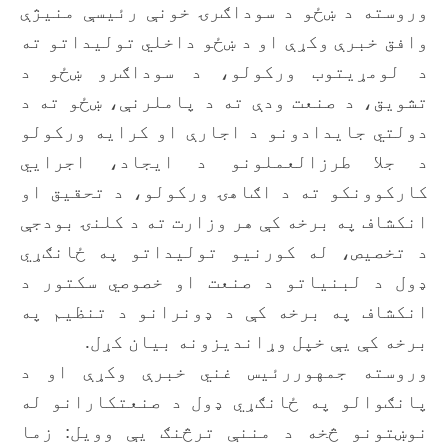
وروسته د ښځو د سوداګرۍ خونې رئیسې منیژې
وافق خبرې وکړې او د ښځو داخلي تولیداتو ته
د لومړیتوب ورکولو، د سوداګرو ښځو د
تشویق، د صنعت ودې ته د پاملرنې، ښځو ته د
دولتي جایدادونو د اجارې او کرایه ورکولو
د جلا طرزالعملونو د ایجاد، اجرایي
کارکوونکو ته د اګاهۍ ورکولو، د تحقیق او
انکشاف په برخه کې هر وزارت ته د کلنۍ بودجې
د تخصیص، له کورنیو تولیداتو په ځانګړي
ډول د لبنیاتو د صنعت او خصوصي سکتور د
انکشاف په برخه کې د ډونرانو د تنظیم په
برخه کې یې خپل وړاندیزونه بیان کړل.
وروسته جمهوررئیس غني خبرې وکړې او د
پانګوالو په ځانګړي ډول د صنعتکارانو له
نوښتونو څخه د مننې ترڅنګ یې وویل: زما