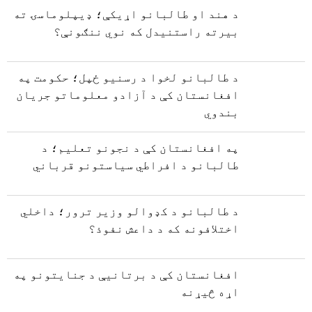
د هند او طالبانو اړیکې؛ ډیپلوماسۍ ته
بیرته راستنیدل که نوي ننګونې؟
د طالبانو لخوا د رسنیو ځپل؛ حکومت په
افغانستان کې د آزادو معلوماتو جریان
بندوي
په افغانستان کې د نجونو تعلیم؛ د
طالبانو د افراطي سیاستونو قرباني
د طالبانو د کډوالو وزیر ترور؛ داخلي
اختلافونه که د داعش نفوذ؟
افغانستان کې د برتانیې د جنایتونو په
اړه څیړنه