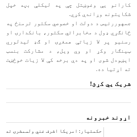
کارانو یې وغوښتل چې په لیکلې بڼه خپل
شکایتونه وړاندې کړي.
جمهوررئیس د دولت او خصوصي سکتور ترمنځ په
ځانګړي ډول د مخابراتي سکتور، بانکدارۍ او
رسنیو پر لا زیاتې همغږۍ او ګډ لیدلوري
ټینګار وکړ او وې ویل، د مشارکت بنسټ
اېښودل شوی او په دې برخه کې لا زیات خوځښت
ته اړتیا ده.
شریک یي کړئ!
اړوند خبرونه
حکمتیار: امریکا اشرف غني ولسمشرۍ ته