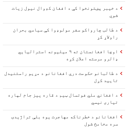
د خیبر پښتونخوا کې د افغان کډوال نیول زیات
شوي
د طالب چارواکو سفر مولوډوا کې سیاسي بحران
راولاړ کړ
اوچا افغانستان ته ۹ میلیونه استرالیایي
ډالرو مرسته اعلان کړه
د طالبانو حکومت درې افغانانو د مړیو راستنیدل
تایید کړل
د افغاني ملي فوتسال ټیم د قاره ييز جام لپاره
تیاری نیسي
افغانانو د خطرناکه مهاجرت یوه بلې تراژیدۍ
سره مخامخ شول