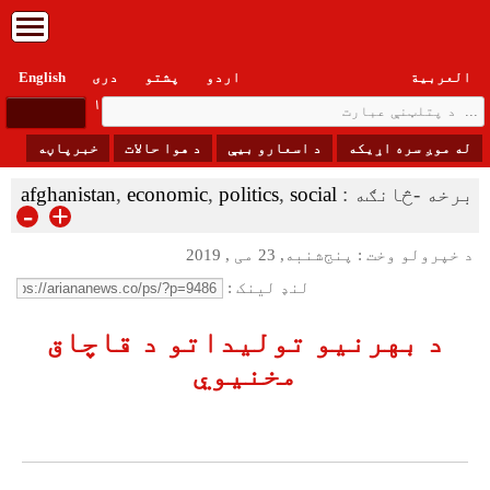
العربیة
اردو
پشتو
دری
English
پنجشنبه, ۱۵ اسد , ۱۴۰۵
له موږ سره اړیکه
د اسعارو بیې
د هوا حالات
خبرپاڼه
برخه -څانګه :
social
,
politics
,
economic
,
afghanistan
-
+
د خپرولو وخت : پنج‌شنبه, 23 می , 2019
لنډ لینک :
د بهرنیو تولیداتو د قاچاق
مخنیوي