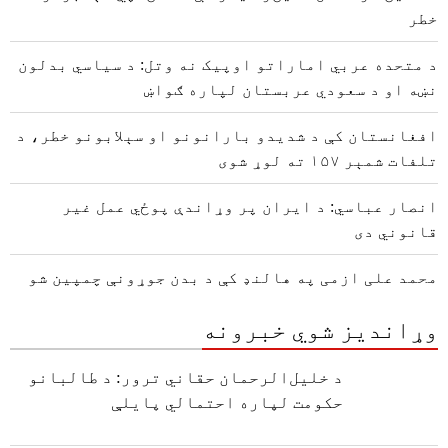
خطر
د متحده عربي اماراتو اوپیک نه وتل: د سیاسي بدلون
نښه او د سعودي عربستان لپاره ګواښ
افغانستان کې د شدیدو بارانونو او سېلابونو خطر، د
تلفات شمېر ۱۵۷ ته لوړ شوی
انصار عباسي: د ایران پر وړاندې پوځي عمل غیر
قانوني دی
محمد علی ازمی په هالنډ کې د بدن جوړونې چمپین شو
وړاندیز شوي خبرونه
د خلیل‌الرحمان حقاني ترور: د طالبانو
حکومت لپاره احتمالي پایلې