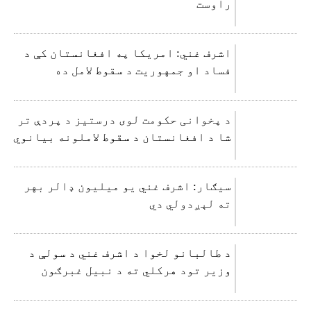
راوست
اشرف غني: امریکا په افغانستان کې د
فساد او جمهوریت د سقوط لامل ده
د پخوانی حکومت لوی درستیز د پردې تر
شا د افغانستان د سقوط لاملونه بیانوي
سیګار: اشرف غني يو ميليون ډالر بهر
ته لېږدولي دي
د طالبانو لخوا د اشرف غني د سولې د
وزیر تود هرکلي ته د نبیل غبرګون