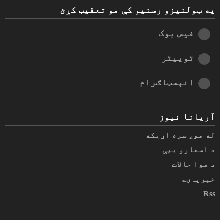
په ټولنیزو رسنیو کې مو تعقیب کړئ
فیس بوک
توییتر
انېسټاګرام
آریانا نیوز
له موږ سره اړیکه
د اسعارو بیې
د هوا حالات
خبرپاڼه
Rss