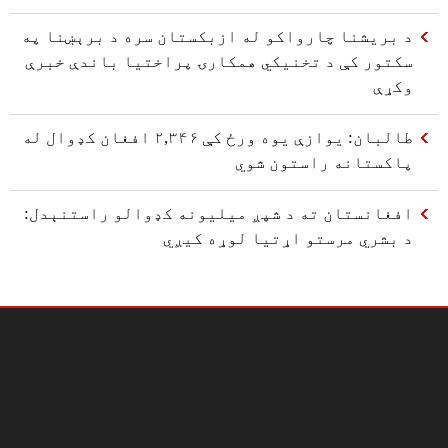
د بريشنا چارواکو له ازبکستان سره د برېښنا په
سکتور کې د تخنیکي همکارۍ پراختیا باندې خبرې
وکړې
طالبان: یوازې یوه ورځ کې ۲,۳۴۶ افغان کډوال له
پاکستانه راستون شوي
افغانستان ته د شپږ میلیونه کډوالو راستنېدل:
د بشري مرستو اړتیا لوړه کیږي