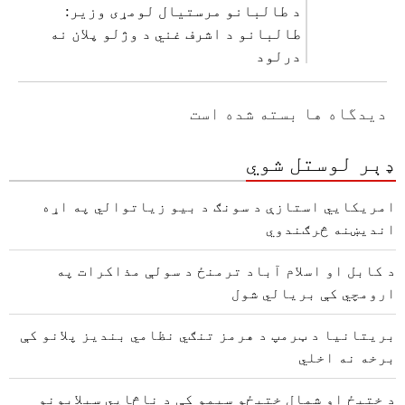
د طالبانو مرستیال لومړی وزیر:
طالبانو د اشرف غني د وژلو پلان نه
درلود
دیدگاه ها بسته شده است
ډېر لوستل شوي
امریکايي استازې د سونګ د بیو زیاتوالي په اړه
اندیښنه څرګندوي
د کابل او اسلام آباد ترمنځ د سولې مذاکرات په
ارومچي کې بريالي شول
بریتانیا د ټرمپ د هرمز تنګي نظامي بندیز پلانو کې
برخه نه اخلي
د ختیځ او شمال ختیځو سیمو کې د ناڅاپي سېلابونو