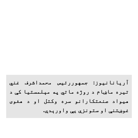
آریانانیوز: جمهوررئیس محمداشرف غني
تیره ماښام د روژه ماتي په مېلمستیا کې د
هیواد صنعتکارانو سره وکتل او د هغوی
غوښتنې او ستونزې یې واورېدې.