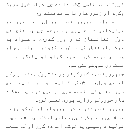
غوښتنه له تاسې څخه دا ده چې دولت خپل شریک
وګڼئ او زموږ کار باید هدفمند وي.
د هیواد جمهوررئیس وویل، د بهرنیو
تولیداتو د مخنیوي په موخه چې په قاچاقي
ډول افغانستان ته راوړل کيږي، د هیواد په
بېلابېلو نقطو کې پنځه مرکزونه ایجادیږي او
په دې برخه کې د سوداګراو او پانګوالو د
همکارۍ غوښتونکی شو.
جمهوررئیس د ګمرکونو پر کنترول ټینګار وکړ
او وې ویل، د ځمکې کرایه او اجاره په نوي
طرزالعمل کې شامله شوې او ټول دولتي املاک د
ښار جوړولو وزارت پورې تعلق لري.
جمهوررئیس غني د ښارجوړولو او ځمکو وزیر
ته لارښوونه وکړه چې دولتي املاک دې د شتمنۍ د
تولید د وسیلې په توګه اماده کړي او له صنعت