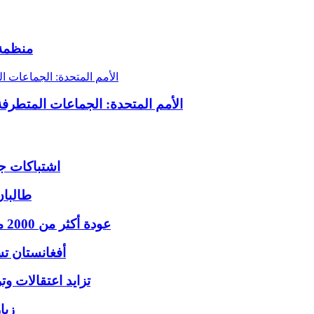
منظمة 
الأمم المتحدة: الجماعات المتطرفة الباكستانية أقامت
اشتباكات ج
طالبان
عودة أكثر من 2000 مهاجر أفغاني من باكستان وإيران وسط ظروف صعبة
أفغانستان تس
تزايد اعتقالات وت
زيا