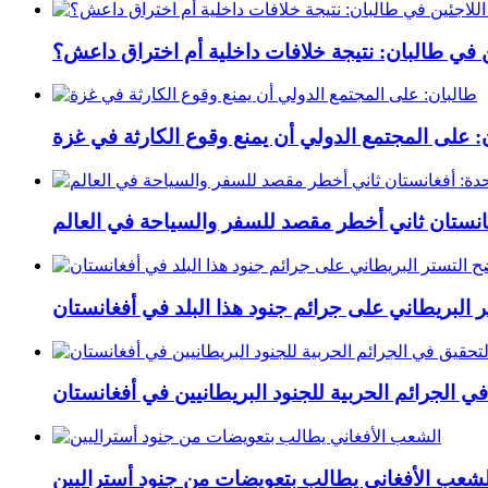
ين في طالبان: نتيجة خلافات داخلية أم اختراق داعش؟
: على المجتمع الدولي أن يمنع وقوع الكارثة في غزة
غانستان ثاني أخطر مقصد للسفر والسياحة في العالم
 البريطاني على جرائم جنود هذا البلد في أفغانستان
في الجرائم الحربیة للجنود البريطانيین في أفغانستان
لشعب الأفغاني يطالب بتعويضات من جنود أستراليين