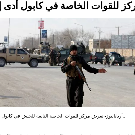
للقوات الخاصة في كابول أدى إلى مقت
آریانانیوز- تعرض مركز للقوات الخاصة التابعة للجيش في كابول صباح اليوم لهجوم إنتحاري أدى إلى مقتل 3 أشخاص و إصابة 15 أخرين..