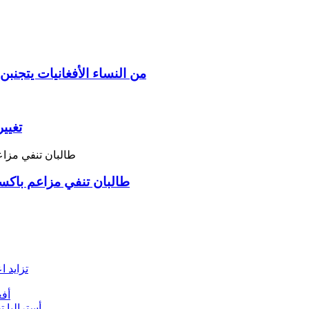
95% من النساء الأفغانيات يتج
تغيير
طالبان تنفي مزاعم باكس
تزايد ا
أفغ
أستراليا تقدم 9 مليون دولار لمواجهة أزمة الإغاثة 