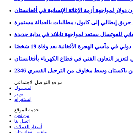
حريق إيطالي إلى كابول: مطالبات بالعدالة مستمرة
اني للفوتسال يستعد لمواجهة تايلاند في بداية جديدة
ولي في مآسي الهجرة الأفغانية بعد وفاة 19 شخصًا
 لتعزيز التعاون الفني في قطاع الكهرباء بأفغانستان
يعودون من باكستان وسط مخاوف من الترحيل القسري
مواقع التواصل الاجتماعي
الفيسبوك
تويتر
إنستغرام
خدمة الموقع
من نحن
اتصل بنا
أسعار العملات
طقس أفغانستان