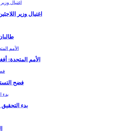
اغتيال وزير اللاجئ
طالبان
الأمم المتحدة: أف
فضح التستر
بدء التحقيق 
ا