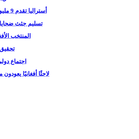
أستراليا تقدم 9 مليون دولار لمواجهة أزمة الإغاثة الإنسانية في أفغانستان
تسليم جثث ضحايا 
المنتخب الأفغ
تحقيق د
اجتماع دولي
2346 لاجئًا أفغانيًا 