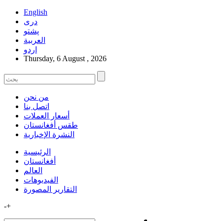
English
دری
پشتو
العربیة
اردو
Thursday, 6 August , 2026
من نحن
اتصل بنا
أسعار العملات
طقس أفغانستان
النشرة الإخبارية
الرئيسية
أفغانستان
العالم
الفیدیوهات
التقاریر المصورة
-
+