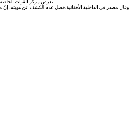
تعرض مركز للقوات الخاصة التابعة للجيش في ضواحي العاصمة الأفغانية كابول، صباح اليوم الأربعاء، لهجوم انتحاري أدى إلى مقتل ثلاثة أشخاص وإصابة 15 آخرين بجراح.
وقال مصدر في الداخلية الأفغانية،فضل عدم الكشف عن هويته، إنّ مهاج