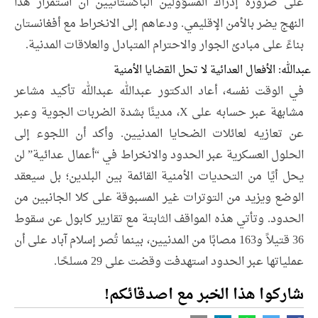
على ضرورة إدراك المسؤولين الباكستانيين أن استمرار هذا
النهج يضر بالأمن الإقليمي. ودعاهم إلى الانخراط مع أفغانستان
بناءً على مبادئ الجوار والاحترام المتبادل والعلاقات المدنية.
عبدالله: الأفعال العدائية لا تحل القضايا الأمنية
في الوقت نفسه، أعاد الدكتور عبدالله عبدالله تأكيد مشاعر
مشابهة عبر حسابه على X، مدينًا بشدة الضربات الجوية وعبر
عن تعازيه لعائلات الضحايا المدنيين. وأكد أن اللجوء إلى
الحلول العسكرية عبر الحدود والانخراط في “أعمال عدائية” لن
يحل أيًا من التحديات الأمنية القائمة بين البلدين؛ بل سيعقد
الوضع ويزيد من التوترات غير المسبوقة على كلا الجانبين من
الحدود. وتأتي هذه المواقف الثابتة مع تقارير كابول عن سقوط
36 قتيلاً و163 مصابًا من المدنيين، بينما تُصر إسلام آباد على أن
عملياتها عبر الحدود استهدفت وقضت على 29 مسلحًا.
شاركوا هذا الخبر مع اصدقائكم!