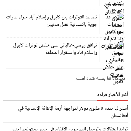
تصاعد التوترات بين كابول وإسلام آباد جراء غارات
جوية باكستانية تقتل مدنيين
توافق روسي-طالباني على خفض توترات كابول
وإسلام آباد واستقرار المنطقة
دیدگاه ها بسته شده است
أكثر الأخبار قراءة
أستراليا تقدم 9 مليون دولار لمواجهة أزمة الإغاثة الإنسانية في
أفغانستان
تزايد اعتقالات وترحيل المهاجرين الأفغان في خيبر بختونخوا يثير