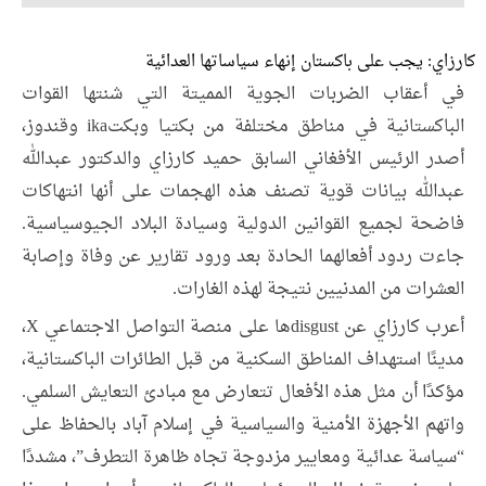
كارزاي: يجب على باكستان إنهاء سياساتها العدائية
في أعقاب الضربات الجوية المميتة التي شنتها القوات
الباكستانية في مناطق مختلفة من بكتيا وبكتika وقندوز،
أصدر الرئيس الأفغاني السابق حميد كارزاي والدكتور عبدالله
عبدالله بيانات قوية تصنف هذه الهجمات على أنها انتهاكات
فاضحة لجميع القوانين الدولية وسيادة البلاد الجيوسياسية.
جاءت ردود أفعالهما الحادة بعد ورود تقارير عن وفاة وإصابة
العشرات من المدنيين نتيجة لهذه الغارات.
أعرب كارزاي عن disgustها على منصة التواصل الاجتماعي X،
مدينًا استهداف المناطق السكنية من قبل الطائرات الباكستانية،
مؤكدًا أن مثل هذه الأفعال تتعارض مع مبادئ التعايش السلمي.
واتهم الأجهزة الأمنية والسياسية في إسلام آباد بالحفاظ على
“سياسة عدائية ومعايير مزدوجة تجاه ظاهرة التطرف”، مشددًا