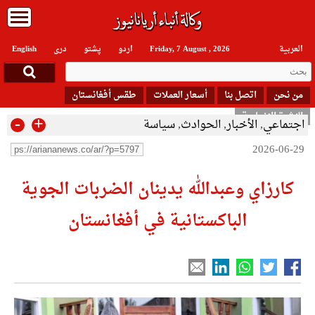
العربیة
Friday, 7 August , 2026
اردو
پشتو
دری
English
من نحن
اتصل بنا
أسعار العملات
طقس أفغانستان
النشرة الإخبارية
-
+
اجتماعي
,
الأخبار
,
الحوادث
,
سياسة
2026-06-29
كارزاي وعبدالله يدينان الضربات الجوية
الباكستانية في أفغانستان