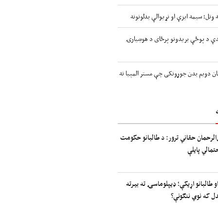
 وتل؛ سیمه ایزې او نړیوالې بدلونونه
اندې د پوځې بریدونو پرځای د هوښیارۍ
ن دویم بدن جوړونکی چې مستر المپیا ته
الرحمان حقاني ترور: د طالبانو حکومت
حتمالي پایلې
و طالبانو اړیکې؛ ډیپلوماسۍ ته بیرته
دل که نوي ننګونې؟