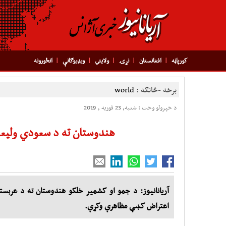
کورپاڼه
افغانستان
نړۍ
ولایتي
ویډیوګانې
انځورونه
برخه -څانګه :
world
د خپرولو وخت : شنبه, 23 فوریه , 2019
هندوستان ته د سعودي ولیعه
آریانانیوز: د جمو او کشمیر خلکو هندوستان ته د عربست
اعتراض کښې مظاهرې وکړې.