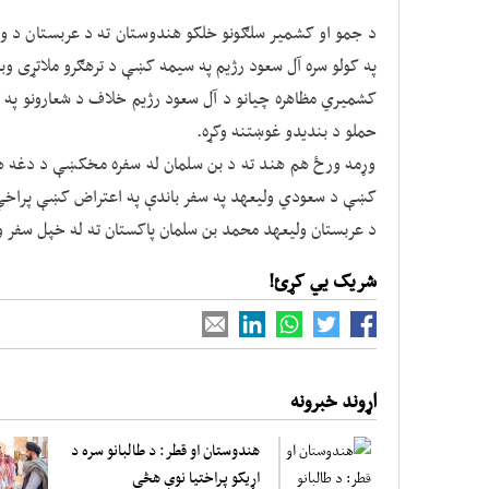
د جمو او کشمیر سلګونو خلکو هندوستان ته د عربستان د و
په کولو سره آل سعود رژیم په سیمه کښې د ترهګرو ملاتړی وبا
کشمیري مظاهره چیانو د آل سعود رژیم خلاف د شعارونو په 
حملو د بندیدو غوښتنه وکړه.
وړمه ورځ هم هند ته د بن سلمان له سفره مخکښې د دغه هیو
کښې د سعودي ولیعهد په سفر باندې په اعتراض کښې پراخ
د عربستان ولیعهد محمد بن سلمان پاکستان ته له خپل سفر 
شریک یي کړئ!
اړوند خبرونه
هندوستان او قطر: د طالبانو سره د
اړیکو پراختیا نوې هڅې