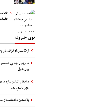
افغانست
حقیقت
نوی خبرونه
ازبکستان او قزاقستان په
د نړیوال جنایي محکمې 
پیل شول
د افغان اتباعو لپاره د 
غور لاندې دی
پاکستان د افغانستان سر