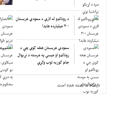
د رونالډو له لارې د سعودي عربستان
۳۰۰ میلیارده عاید!
سعودي عربستان هڅه کوي چې د
رونالډو او میسي په مرسته د نړیوال
جام کوربه توب وکړي
دیدگاه ها بسته شده است