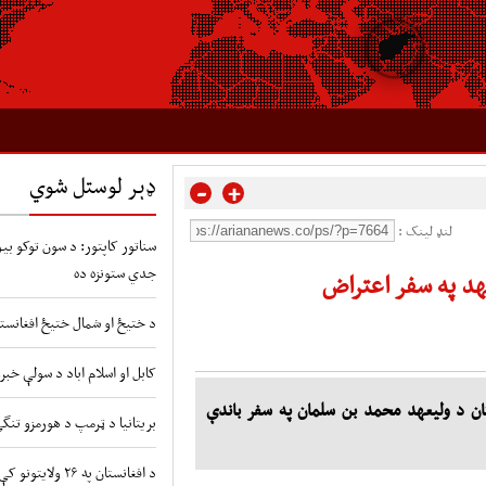
ډېر لوستل شوي
-
+
لنډ لینک :
سناتور کاپتور: د سون توکو بیو 
جدي ستونزه ده
د په سفر اعتراض
د ختیځ او شمال ختیځ افغانستا
کابل او اسلام اباد د سولې خبر
ان د ولیعهد محمد بن سلمان په سفر باندې
بریتانیا د ټرمپ د هورمزو تنگ
د افغانستان په ۲۶ ولایتونو کې د طوفانونو او سیلابونو شدید خطر