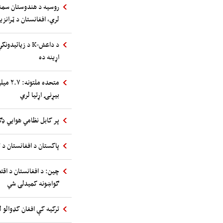
روسیه د هندوستان سمند
لري، افغانستان د ټرانز
د داعش-K د زیا
اړینه ده
متحده 
بیړنۍ اړتیا لري
پر کابل نظامي هوایي ډګ
پاکستان د افغانستان د ت
چین: د افغانستان د اقت
ګواښونه کمیدلی شي
ترکیه کې افغان کډوالو ل