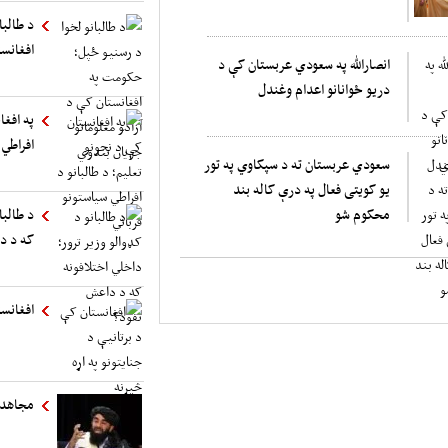
د طالب
افغانست
انصارالله په سعودي عربستان کې د
دریو ځوانانو اعدام وغندل
په افغا
افراطي 
سعودي عربستان ته د سپکاوي په تور
یو کویتی فعال په درې کاله بند
محکوم شو
د طالبا
که د د
افغانست
مجاهد: