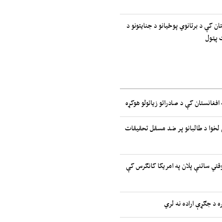
ان کې د برتانوي پوځیانو د جنایتونو د
 پټول
 افغانستان کې د صادراتو زیاتولو هوکړه
لخوا د طالبانو پر ضد مسقل تحقیقات
موقتي ساتنې پلان په امریکا کانګرس کې
ه د جګړې اراده نه لري