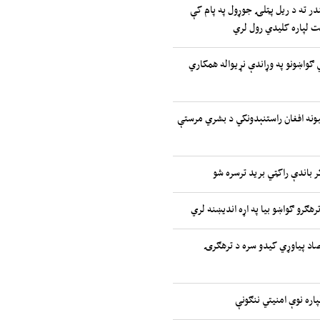
ر ته د ریل پټلۍ جوړول په پام کې
یت لپاره کلیدي رول لري
تیدونکي ګواښونو په وړاندې نړیواله همکاري
ملتونه: ۲.۷ میلیونه افغان راستنېدونکي د بشري مرستې
ر باندې راکټي برید ترسره شو
رهګرو ګواښو بیا په اړه اندیښنه لري
صاد پیاوړي کیدو سره د ترهګرۍ
پاره نوې امنیتي ننګونې