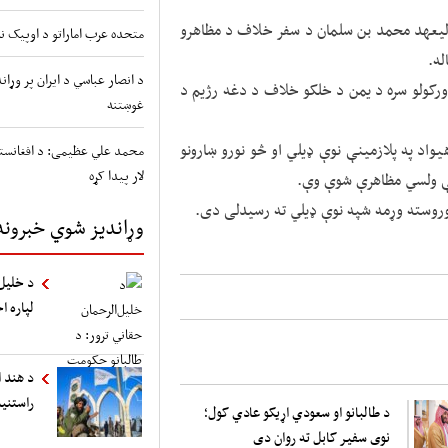
لیعهد محمد بن سلمان د سفر خلاف د مظاهرو
متحده عرب اماراتو د اوپیک نه
له.
د انصار عباسي د ایران پر وړ
ورکولو سره د یمن د خلکو خلاف د دغه رژیم د
غوښتنه
اد په پلازمینې نوې ډیلي او څو نورو ښارونو
محمد علي عظیمی: د افغانستا
لار پیدا کړه
ې ولسي مظاهرې شوې وې.
وروسته وړمه شپه نوې ډیلي ته رسیدلی دی.
وړاندیز شوي خبرونه
د خلیل‌
لپاره ا
د هند ا
راستنی
د طالبانو او سعودي اړیکو عادي کول؛
نوی سفیر کابل ته روان دی