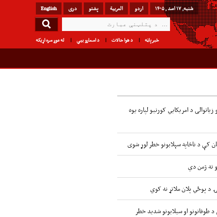
شنبه, ۱۷ اسد , ۱۴۰۵
اردو
العربیة
پشتو
دری
English
خبرپاڼه
د هوا حالات
د اسعارو بیې
له موږ سره اړیکه
زیاتوالی د امریکایي کورنیو لپاره یوه
ن کې د ناڅاپه سېلابونو خطر لوړ شوی
و ته ژمن دي
ۍ د پوځي پلان ملاتړ نه کوي