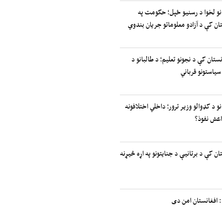
انو لخوا د رسنیو ځپل؛ حکومت په
ان کې د آزادو معلوماتو جریان بندوي
نستان کې د نجونو تعلیم؛ د طالبانو د
سیاستونو قرباني
نو د کډوالو وزیر ترور؛ داخلي اختلافونه
اعش نفوذ؟
ان کې د برتانیې د جنایتونو په اړه څیړنه
 افغانستان امن دی