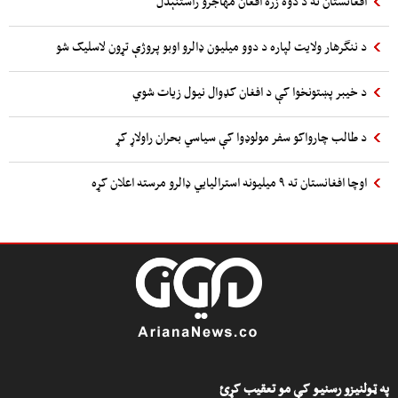
افغانستان ته د دوه زره افغان مهاجرو راستنېدل
د ننگرهار ولایت لپاره د دوو میلیون ډالرو اوبو پروژې تړون لاسلیک شو
د خیبر پښتونخوا کې د افغان کډوال نیول زیات شوي
د طالب چارواکو سفر مولوډوا کې سیاسي بحران راولاړ کړ
اوچا افغانستان ته ۹ میلیونه استرالیایي ډالرو مرسته اعلان کړه
په ټولنیزو رسنیو کې مو تعقیب کړئ