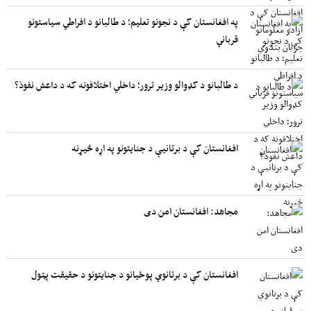
په افغانستان کې د نجونو تعلیم؛ د طالبانو د افراطي سیاستونو
قرباني
د طالبانو د کډوالو وزیر ترور؛ داخلي اختلافونه که د داعش نفوذ؟
افغانستان کې د برتانیې د جنایتونو په اړه څیړنه
مجاهد: افغانستان امن دی
افغانستان کې د برتانوي پوځیانو د جنایتونو د حقیقت پټول