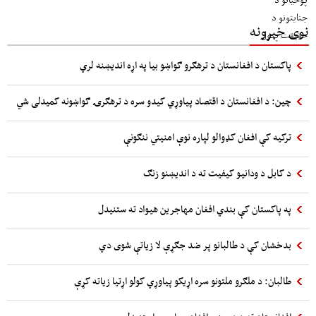
نوی خبرونه
پاکستان د افغانستان د ترهګرو ګواښو بیا په اړه اندیښنه لري
چین: د افغانستان د اقتصاد پیاوړي کیدو سره د ترهګرۍ ګواښونه کمیدلی شي
ترکیه کې افغان کډوالو لپاره نوې امنیتي ننګونې
د کابل د ودانیو کیفیت ته د اندیښنو زنګ
په پاکستان کې بندي افغان مهاجرین هیواد ته ستنیدل
بدخشان کې د طالبانو پر ضد جګړې لا زیاتې شوی دي
طالبان: د ملګرو ملتونو سره اړیکو پیاوړي کولو اړتیا زیاته کړې