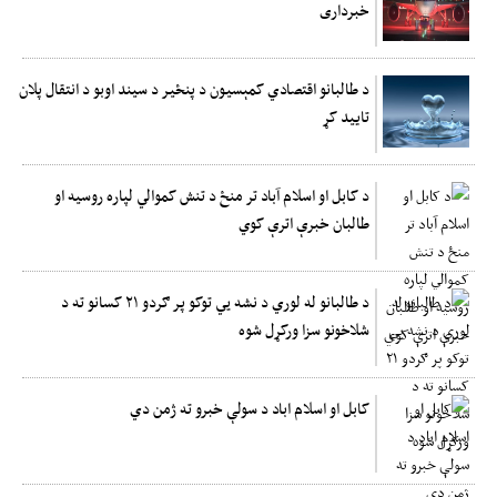
خبرداری
د طالبانو اقتصادي کمېسیون د پنځیر د سیند اوبو د انتقال پلان
تایید کړ
د کابل او اسلام آباد تر منځ د تنش کموالي لپاره روسیه او
طالبان خبرې اترې کوي
د طالبانو له لوري د نشه يي توکو پر ګردو ۲۱ کسانو ته د
شلاخونو سزا ورکړل شوه
کابل او اسلام اباد د سولې خبرو ته ژمن دي