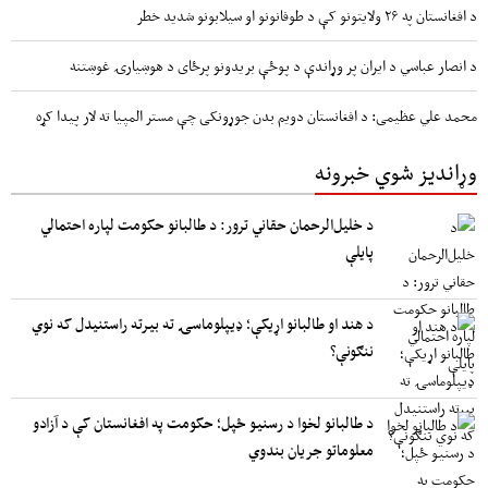
د افغانستان په ۲۶ ولایتونو کې د طوفانونو او سیلابونو شدید خطر
د انصار عباسي د ایران پر وړاندې د پوځې بریدونو پرځای د هوښیارۍ غوښتنه
محمد علي عظیمی: د افغانستان دویم بدن جوړونکی چې مستر المپیا ته لار پیدا کړه
وړاندیز شوي خبرونه
د خلیل‌الرحمان حقاني ترور: د طالبانو حکومت لپاره احتمالي
پایلې
د هند او طالبانو اړیکې؛ ډیپلوماسۍ ته بیرته راستنیدل که نوي
ننګونې؟
د طالبانو لخوا د رسنیو ځپل؛ حکومت په افغانستان کې د آزادو
معلوماتو جریان بندوي