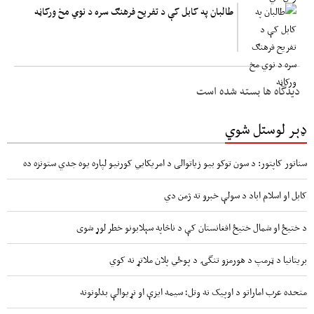
طالبان په کابل کې د تفریح فرهنګ سره د نوي مخ ورکاڼه
دیدگاه ها بسته شده است
ډېر لوستل شوي
سناتور کاپتور: د سون توکو بیو زیاتوالی د امریکایي کورنیو لپاره یوه جدي ستونزه ده
کابل او اسلام اباد د سولې خبرو ته ژمن دي
د ختیځ او شمال ختیځ افغانستان کې د ناڅاپه سېلابونو خطر لوړ شوی
بریتانیا د ټرمپ د هورمزو تنگۍ د پوځي پلان ملاتړ نه کوي
متحده عرب اماراتو د اوپیک نه وتل؛ سیمه ایزې او نړیوالې بدلونونه