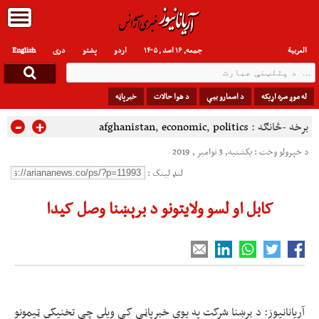
العربیة
جمعه, ۱۶ اسد , ۱۴۰۵
اردو
پشتو
دری
English
له موږ سره اړیکه
د اسعارو بیې
د هوا حالات
خبرپاڼه
-
+
برخه -څانګه :
politics
,
economic
,
afghanistan
د خپرولو وخت : یکشنبه, 3 نوامبر , 2019
لنډ لینک :
کابل او لسو ولایتونو د برېښنا وصل کیدا
آریانانیوز: د برښنا شرکت په یوې خبرپاڼې کې ویلي چې تخنیکي ټیمونو