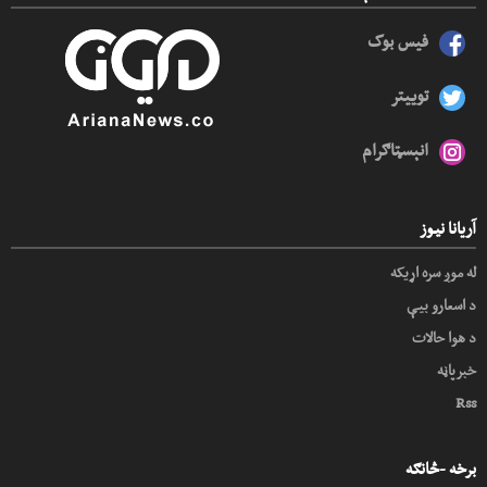
فیس بوک
توییتر
انېسټاګرام
آریانا نیوز
له موږ سره اړیکه
د اسعارو بیې
د هوا حالات
خبرپاڼه
Rss
برخه -څانګه