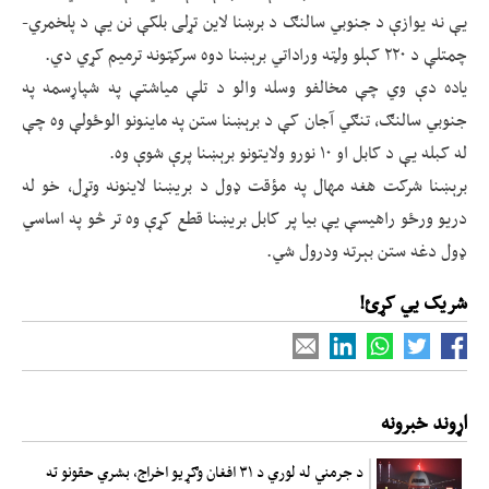
یې نه یوازې د جنوبي سالنګ د برښنا لاین تړلی بلکې نن یې د پلخمري-
چمتلې د ۲۲۰ کېلو ولټه وراداتي برېښنا دوه سرکټونه ترمیم کړي دي.
یاده دې وي چې مخالفو وسله والو د تلې میاشتې په شپاړسمه په
جنوبي سالنګ، تنګي آجان کې د برېښنا ستن په ماینونو الوځولې وه چې
له کبله یې د کابل او ۱۰ نورو ولایتونو برېښنا پرې شوې وه.
برېښنا شرکت هغه مهال په مؤقت ډول د بریښنا لاینونه وتړل، خو له
دریو ورځو راهیسې یې بیا پر کابل بریښنا قطع کړې وه تر څو په اساسي
ډول دغه ستن بېرته ودرول شي.
شریک یي کړئ!
اړوند خبرونه
د جرمني له لوري د ۳۱ افغان وګړیو اخراج، بشري حقونو ته