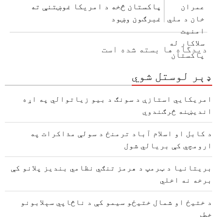
پاکستان څخه د امریکا غوښتنې ته
غبرګون وښود
دیدگاه ها بسته شده است
ډېر لوستل شوي
امریکايي استازې د سونګ د بیو زیاتوالي په اړه
اندیښنه څرګندوي
د کابل او اسلام آباد ترمنځ د سولې مذاکرات په
ارومچي کې بريالي شول
بریتانیا د ټرمپ د هرمز تنګي نظامي بندیز پلانو کې
برخه نه اخلي
د ختیځ او شمال ختیځو سیمو کې د ناڅاپي سېلابونو
خطر