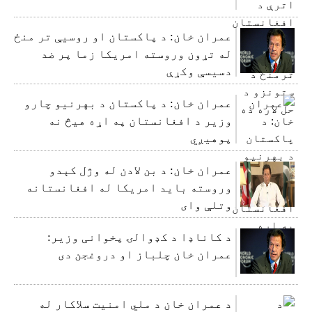
عمران خان: د پاکستان او روسیې تر منځ
له تړون وروسته امریکا زما پر ضد
دسیسې وکړې
عمران خان: د پاکستان د بهرنیو چارو
وزیر د افغانستان په اړه هیڅ نه
پوهیږي
عمران خان: د بن لادن له وژل کېدو
وروسته باید امریکا له افغانستانه
وتلې وای
د کاناډا د کډوالۍ پخوانی وزیر:
عمران خان چلباز او دروغجن دی
د عمران خان د ملي امنیت سلاکار له