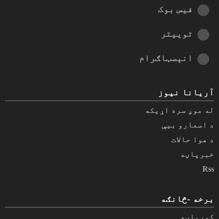
فیس بوک
توییتر
انېسټاګرام
آریانا نیوز
له موږ سره اړیکه
د اسعارو بیې
د هوا حالات
خبرپاڼه
Rss
برخه -څانګه
کورپاڼه