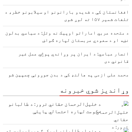
افغانستان کې د شدیدو بارانونو او سېلابونو خطر، د
تلفات شمېر ۱۵۷ ته لوړ شوی
د متحده عربي اماراتو اوپیک نه وتل: د سیاسي بدلون
نښه او د سعودي عربستان لپاره ګواښ
انصار عباسي: د ایران پر وړاندې پوځي عمل غیر
قانوني دی
محمد علی ازمی په هالنډ کې د بدن جوړونې چمپین شو
وړاندیز شوي خبرونه
د خلیل‌الرحمان حقاني ترور: د طالبانو
حکومت لپاره احتمالي پایلې
د هند او طالبانو اړیکې؛ ډیپلوماسۍ ته