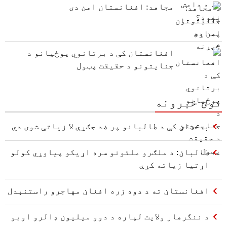
مجاهد: افغانستان امن دی
افغانستان کې د برتانوي پوځیانو د
جنایتونو د حقیقت پټول
نوی خبرونه
بدخشان کې د طالبانو پر ضد جګړې لا زیاتې شوی دي
طالبان: د ملګرو ملتونو سره اړیکو پیاوړي کولو
اړتیا زیاته کړې
افغانستان ته د دوه زره افغان مهاجرو راستنېدل
د ننگرهار ولایت لپاره د دوو میلیون ډالرو اوبو