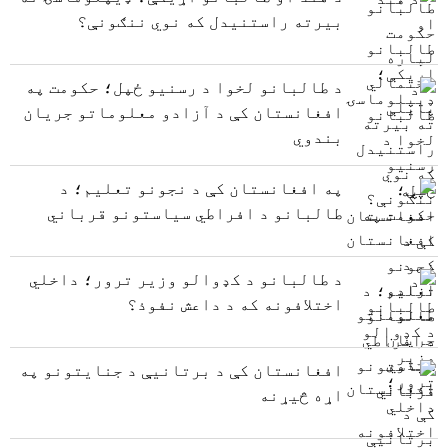
بیرته راستنیدل که نوي ننګونې؟
د طالبانو لخوا د رسنیو ځپل؛ حکومت په
افغانستان کې د آزادو معلوماتو جریان
بندوي
په افغانستان کې د نجونو تعلیم؛ د
طالبانو د افراطي سیاستونو قرباني
د طالبانو د کډوالو وزیر ترور؛ داخلي
اختلافونه که د داعش نفوذ؟
افغانستان کې د برتانیې د جنایتونو په
اړه څیړنه