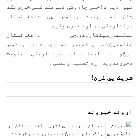
هیوادپه داخلی چاروکی لاسوهنه ګنی.خوڅرنګه
ځان ته اجازه ورکوی. چی دافغانستان
دراتلونکی په اړه خیری وکړی.
مسلمیارټینګاروکړ.چی دافغانستان
خلکوهیڅکله پاکستان ته اجازه نه ورکوی.
ترڅو د افغانستان دراتلونکی حکومت
دجوړیدوپه اړه تصمیم ونیسی .
شریک یي کړئ!
اړوند خبرونه
عمران خان: خبرې اترې د افغانستان او
پاکستان ترمنځ د ستونزو د حل لاره ده