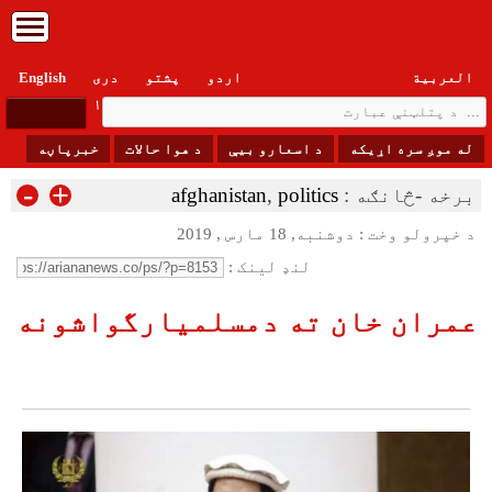
العربیة
اردو
پشتو
دری
English
پنجشنبه, ۱۵ اسد , ۱۴۰۵
له موږ سره اړیکه
د اسعارو بیې
د هوا حالات
خبرپاڼه
-
+
برخه -څانګه :
politics
,
afghanistan
د خپرولو وخت : دوشنبه, 18 مارس , 2019
لنډ لینک :
عمران خان ته دمسلمیارگواشونه