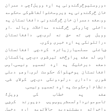
دوروستیوڅرګندونی په اړه وویل؛چی د عمران
خان څرګندونی په ډیروسختوالفاظوکی محکومه
وو.هغه دعمران خان څرګندونی دافغانستان په
داخلی چاروکی څرګنده مداخلات وباله .او
وویل چی ته حق نه لری.چی دافغانستان
دراتلونکی په اړه خبری وکړی.
ښاغلی مسلمیارزیاتره کړه.چی افغانستان
اوس له هغه پراوڅخه تیرشوی دی.چی پاکستان
دهغه دبرخلیک په اړه تصمیم ونیسی.اوس
افغانستان یوخپلواک حکومت لری.اوهم دملی
شوری داداری درلودونکی دی.چی کولای شی.
دنظام اوحکومت په اړه تصمیم ونیسی.
هغه په خطاب کی وویل؛
تاسومونږداولسمشریوټویټ دډیورند کرښی
واخواته دپښتنودبد حالاتوپه اړه دخپل