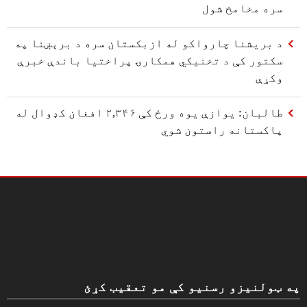
سره مخامخ شول
د بريشنا چارواکو له ازبکستان سره د برېښنا په
سکتور کې د تخنیکي همکارۍ پراختیا باندې خبرې
وکړې
طالبان: یوازې یوه ورځ کې ۲,۳۴۶ افغان کډوال له
پاکستانه راستون شوي
په ټولنیزو رسنیو کې مو تعقیب کړئ