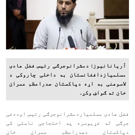
آریانانیوز: دمشرانوجرګی رئیس فضل هادی
مسلمیازدافغانستان به داخلی چاروکی د
لاسوهنی به اړه دپاکستان صدراعظم عمران
خان ته ګواښ وکړ.
فضل هادی مسلمیاردمشرانوجرګی رئیس اوددغی
جرګی له غړیوسره په احتجاجی ناستی کی
دپاکستان دصدراعظم عمران خان