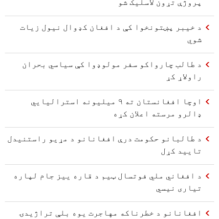
پروژې تړون لاسلیک شو
د خیبر پښتونخوا کې د افغان کډوال نیول زیات
شوي
د طالب چارواکو سفر مولوډوا کې سیاسي بحران
راولاړ کړ
اوچا افغانستان ته ۹ میلیونه استرالیایي
ډالرو مرسته اعلان کړه
د طالبانو حکومت درې افغانانو د مړیو راستنیدل
تایید کړل
د افغاني ملي فوتسال ټیم د قاره ييز جام لپاره
تیاری نیسي
افغانانو د خطرناکه مهاجرت یوه بلې تراژیدۍ