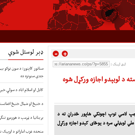
ډېر لوستل شوي
-
+
لنډ لینک :
سناتور کاپتور: د سون توکو بیو 
جدي ستونزه ده
ته د لوبېدو اجازه ورکړل شوه
کابل او اسلام اباد د سولې خبر
د ختیځ او شمال ختیځ افغانستا
 چپ لاسي توپ اچونکي شاپور ځدراڼ ته د
بریتانیا د ټرمپ د هورمزو تنگ
ملي لوبډلې سره د يوځای کېدو اجازه ورکړل
متحده عرب اماراتو د اوپیک نه