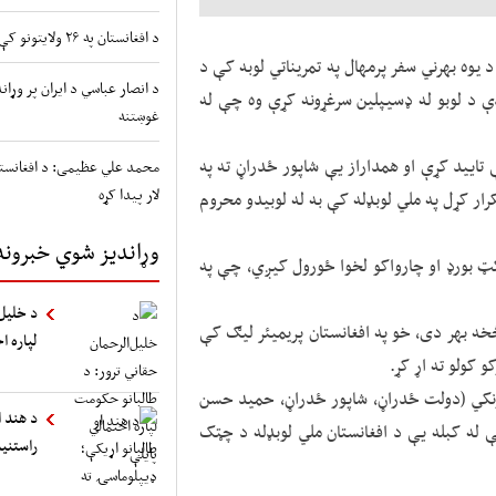
د افغانستان په ۲۶ ولایتونو کې د طوفانونو او سیلابونو شدید خطر
ان ۲۰۱۸م کال د مۍ مياشتې په ۲۹مه نيټه د يوه بهرني سفر پرمهال په تمريناتي لوبه کې د
د انصار عباسي د ایران پر وړ
ندې د لوبو له ډسيپلين سرغړونه کړې وه چې له
غوښتنه
تایید کړې او همداراز یې شاپور ځدراڼ ته په
محمد علي عظیمی: د افغانستا
لار پیدا کړه
ار کړل په ملي لوبډله کې به له لوبيدو محروم
وړاندیز شوي خبرونه
کټ بورډ او چارواکو لخوا ځورول کيږي، چې په
د خلیل‌
ه بهر دی، خو په افغانستان پريميئر ليګ کې
لپاره ا
 کولو ته اړ کړ.
ونکي (دولت ځدراڼ، شاپور ځدراڼ، حمید حسن
د هند ا
ې له کبله یې د افغانستان ملي لوبډله د چټک
راستنی