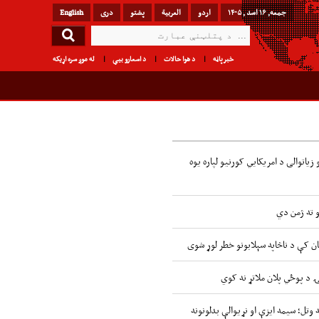
جمعه, ۱۶ اسد , ۱۴۰۵
اردو
العربیة
پشتو
دری
English
خبرپاڼه
د هوا حالات
د اسعارو بیې
له موږ سره اړیکه
زیاتوالی د امریکایي کورنیو لپاره یوه
و ته ژمن دي
ن کې د ناڅاپه سېلابونو خطر لوړ شوی
ۍ د پوځي پلان ملاتړ نه کوي
 وتل؛ سیمه ایزې او نړیوالې بدلونونه