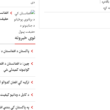
افغانست
حقیقت
نوی خبرونه
پاکستان د افغانستان د ت
چین: د افغانستان د اقت
ګواښونه کمیدلی شي
ترکیه کې افغان کډوالو ل
د کابل د ودانیو کیفیت 
په پاکستان کې بندي اف