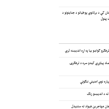
ان کې د برتانوي پوځیانو د جنایتونو د
 پټول
رهګرو ګواښو بیا په اړه اندیښنه لري
صاد پیاوړي کیدو سره د ترهګرۍ
پاره نوې امنیتي ننګونې
ته د اندیښنو زنګ
غان مهاجرین هیواد ته ستنیدل