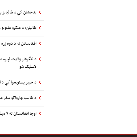
بدخشان کې د طالبانو پ
طالبان: د ملګرو ملتونو س
افغانستان ته د دوه زره 
د ننگرهار ولایت لپاره د
لاسلیک شو
د خیبر پښتونخوا کې د 
د طالب چارواکو سفر مول
اوچا افغانستان ته ۹ میلیونه استرالیایي ډالرو مرسته اعلان کړه