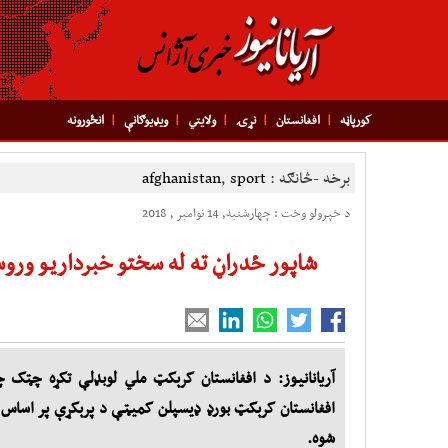
کورپاڼه
افغانستان
نړۍ
ولایتي
ویډیوګانې
انځورونه
برخه -څانګه :
sport
,
afghanistan
د خپرولو وخت : چهارشنبه, 14 نوامبر , 2018
شاپور ځدراڼ ته له سختو خبرداريو وروس
آریانانیوز: د افغانستان کرېکټ ملي لوبډلې تکړه چټک
افغانستان کرېکټ بورډ ډيسپلن کميټې د پرېکړې پر اساس 
شوه.