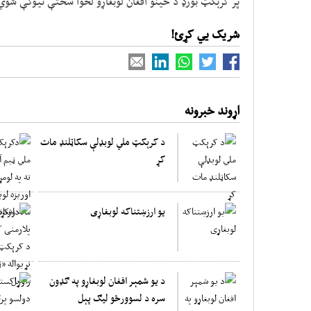
پر کرېکټ بورډ د ځینو افغان لوبغاړو لخوا سختې نیوکې شوي
شریک یي کړئ!
اړوند خبرونه
د کرېکټ ملي لوبډلې سکاټلنډ مات
کړ
یو ارزښتناکه لوبغاړی
د یو شمېر افغان لوبغاړو په ګډون
سره د لسوورځو لیګ پېل