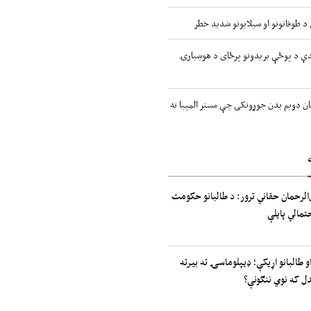
اندې د پوځې بریدونو پرځای د هوښیارۍ
ن دویم بدن جوړونکی چې مستر المپیا ته
الرحمان حقاني ترور: د طالبانو حکومت
حتمالي پایلې
و طالبانو اړیکې؛ ډیپلوماسۍ ته بیرته
دل که نوي ننګونې؟