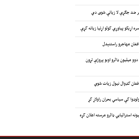
ر ضد جګړې لا زیاتې شوی دي
ره اړیکو پیاوړي کولو اړتیا زیاته کړې
افغان مهاجرو راستنېدل
 دوو میلیون ډالرو اوبو پروژې تړون
افغان کډوال نیول زیات شوي
وډوا کې سیاسي بحران راولاړ کړ