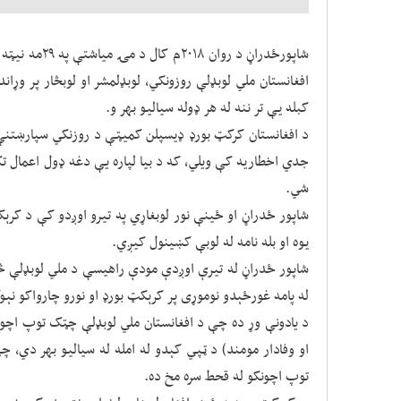
شاپورځدراڼ د رو
افغانستان ملي لوبډلې روزونکي، لوبډلمشر او لوبڅار پر وړا
کبله يې تر ننه له هر ډوله سياليو بهر و.
د افغانستان کرکټ بورډ ډيسپلن کميټې د روزنکي سپارښتنې 
جدي اخطاريه کې ویلي، که د بيا لپاره یې دغه ډول اعمال تکر
شي.
شاپور ځدراڼ او ځینې نور لوبغاړي په تیرو اوږدو کې د کرې
يوه او بله نامه له لوبې کښینول کيږي.
شاپور ځدراڼ له تیرې اوږدې مودې راهيسې د ملي لوبډلې څخ
له پامه غورځېدو نوموړی پر کرېکټ بورډ او نورو چارواکو نېوکو
د یادونې وړ ده چې د افغانستان ملي لوبډلې چټک توپ اچ
او وفادار مومند) د ټپي کېدو له امله له سیالیو بهر دي، چ
توپ اچونکو له قحط سره مخ ده.