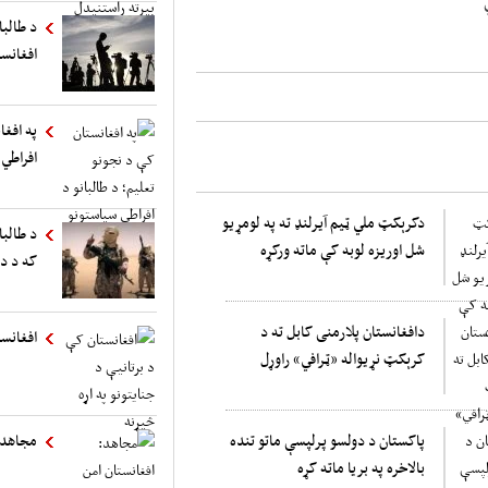
د طالب
افغانست
په افغا
افراطي 
دکرېکټ ملي ټیم آیرلنډ ته په لومړیو
د طالبا
شل اوریزه لوبه کې ماته ورکړه
که د د
دافغانستان پلارمنی کابل ته د
افغانست
کرېکټ نړیواله «ټرافي» راوړل
پاکستان د دولسو پرلپسې ماتو تنده
مجاهد:
بالاخره په بریا ماته کړه