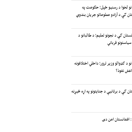
انو لخوا د رسنیو ځپل؛ حکومت په
ان کې د آزادو معلوماتو جریان بندوي
نستان کې د نجونو تعلیم؛ د طالبانو د
سیاستونو قرباني
نو د کډوالو وزیر ترور؛ داخلي اختلافونه
اعش نفوذ؟
ان کې د برتانیې د جنایتونو په اړه څیړنه
 افغانستان امن دی