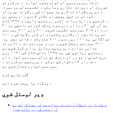
ترکاریوپروسیس او خوندیتوب لپاره د مرکزونو
جوړول او دوي ته دکاري وسایلو د تقسیمولو سربیره
د دې پروګرام له لارې په هیواد کې زرګونه بي وزله
کورنۍ تر خپل پوښښ او ملاتړ لاندې راویستې دي .
د کرهڼې وزارت ویاند اکبر روستمي وايي، د ۱۳۹۷کال
په لړ کې ۳۰ زره او درې سوه پنځه کورنۍ باغچې په ۳۰
زره او ۳۰۵ میرمنو تقسیم شوې، ۸۰۰ وزي ۴۰۰ میرمنو
ته په کابل، ارزګان، پکتیا، او کنړ ولایت کې ، ۱۱۰
غواګانې په ۱۱۰ میرمنو، ۶۰۰ صندوقه د شاتو مچۍ په
۳۰۰ میرمنو ویشل شوې ، نورو میرمنو ته د ۲۱ ډوله
غذایی موادو د پروسیس وسایل برابرکړل شوي دي
روستمي زیاتوي چې په ۱۳۹۷ مالي کال کې ۱۰۳۰ وړې
سړې خونې د یو زر او دیرش بي وزلو میرمنو لپاره او
دغه راز ۱۴ دخوارکي توکو د پروسیس مرکزونه د
میرمنو لپاره فعال شوي دي.
شریک یي کړئ!
دیدگاه ها بسته شده است
ډېر لوستل شوي
د کابل او اسلام آباد ترمنځ د سولې مذاکرات په
ارومچي کې بريالي شول