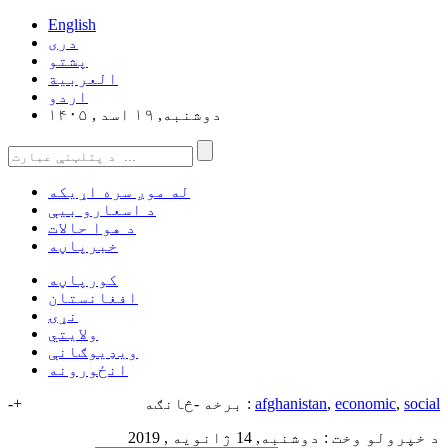
English
دری
پشتو
العربیة
اردو
دوشنبه, ۱۹ اسد , ۱۴۰۵
له موږ سره اړیکه
د اسعارو بیې
د هوا حالات
خبرپاڼه
کورپاڼه
افغانستان
نړۍ
ولایتي
ویډیوګانې
انځورونه
social
,
economic
,
afghanistan
برخه -څانګه :
+
-
د خپرولو وخت : دوشنبه, 14 ژانویه , 2019