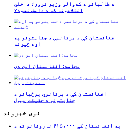
د طالبانو د کډوالو وزیر ترور؛ داخلي
اختلافونه که د داعش نفوذ؟
افغانستان کې د برتانیې د جنایتونو په
اړه څیړنه
مجاهد: افغانستان امن دی
افغانستان کې د برتانوي پوځیانو د
جنایتونو د حقیقت پټول
نوی خبرونه
په افغانستان کې ۶۱۵،۰۰۰ ناروغانو ته د