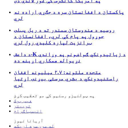
په امریکا کانګرس کې غور لاندې دی
پاکستان د افغانستان سره د جګړې اراده نه
لري
روسیه د هندوستان سمندر ته د ریل پټلۍ
جوړول په پام کې لري، افغانستان د
ټرانزیت لپاره کلیدي رول لري
د داعش-K د زیاتیدونکي ګواښونو په وړاندې
نړیواله همکاري اړینه ده
متحده ملتونه: ۲.۷ میلیونه افغان
راستنېدونکي د بشري مرستې بیړنۍ اړتیا
لري
په ټولنیزو رسنیو کې مو تعقیب کړئ
فیس بوک
توییتر
انېسټاګرام
آریانا نیوز
له موږ سره اړیکه