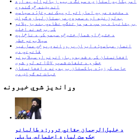
امریکايي استازې د سونګ د بیو زیاتوالي په اړه
اندیښنه څرګندوي
د متحده عربي اماراتو اوپیک نه وتل: د سیاسي
بدلون نښه او د سعودي عربستان لپاره ګواښ
بریتانیا د ټرمپ د هرمز تنګي نظامي بندیز پلانو
کې برخه نه اخلي
د ختیځ او شمال ختیځو سیمو کې د ناڅاپي
سېلابونو خطر
انصار عباسي: د ایران پر وړاندې پوځي عمل غیر
قانوني دی
افغانستان کې د شدیدو بارانونو او سېلابونو
خطر، د تلفات شمېر ۱۵۷ ته لوړ شوی
حامد کرزی: د پاکستان بریدونه د افغانستان
ثبات ته ګواښ دی
وړاندیز شوي خبرونه
د خلیل‌الرحمان حقاني ترور: د طالبانو
حکومت لپاره احتمالي پایلې