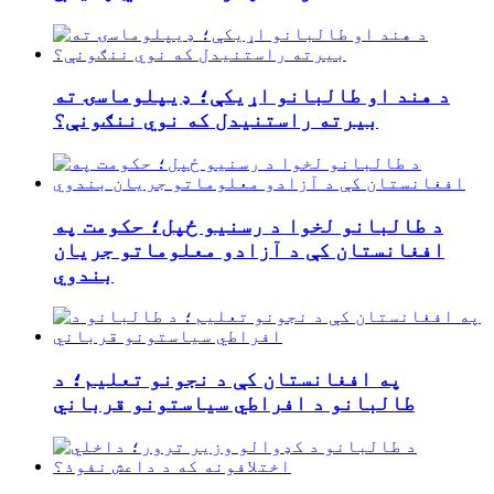
د هند او طالبانو اړیکې؛ ډیپلوماسۍ ته
بیرته راستنیدل که نوي ننګونې؟
د طالبانو لخوا د رسنیو ځپل؛ حکومت په
افغانستان کې د آزادو معلوماتو جریان
بندوي
په افغانستان کې د نجونو تعلیم؛ د
طالبانو د افراطي سیاستونو قرباني