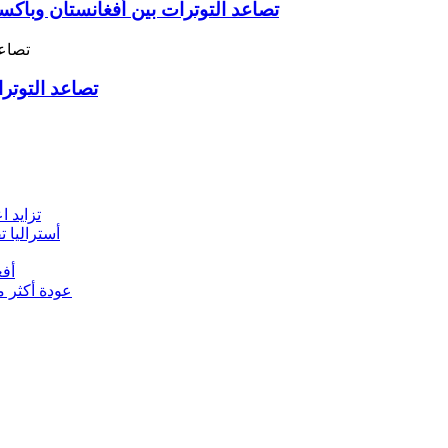
تصاعد التوترات بين أفغانستان وباك
تصاعد التوترا
تزايد ا
أستراليا تقدم 9 مليون دولار لمواجهة أزمة الإغاثة 
أفغ
عودة أكثر من 2000 مهاجر أفغاني من باكستان وإيران 