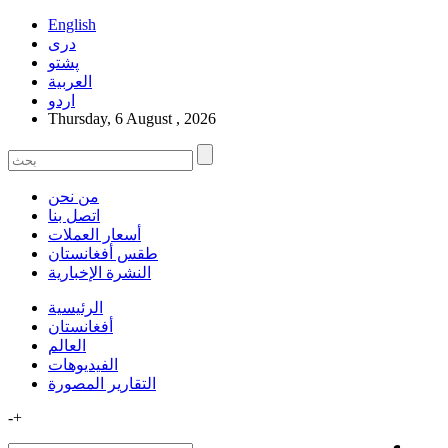
English
دری
پشتو
العربیة
اردو
Thursday, 6 August , 2026
من نحن
اتصل بنا
أسعار العملات
طقس أفغانستان
النشرة الإخبارية
الرئيسية
أفغانستان
العالم
الفیدیوهات
التقاریر المصورة
-
+