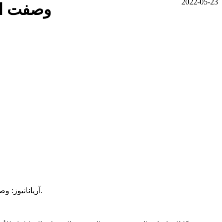
2022-05-23
وصفت الأ
آریانانیوز: وصفت الأمم المتحدة في تقرير مستوى انعدام الأمن الغذائي في أفغانستان كارثيا معلنة أن ما يقدر بنحو 20 مليون شخص يتضورون جوعا شديدا.