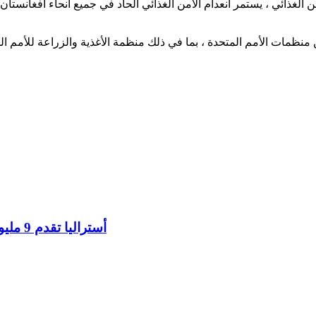
أستراليا تقدم 9 مليون دولار لمواجهة أزمة الإغاثة الإنسانية في أفغانستان