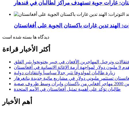
ستان: غارات جوية تستهدف مراكز لطالبان في قندهار
ت: الهند تدين غارات باكستان الجوية على أفغانستان
دیدگاه ها بسته شده است
أكثر الأخبار قراءة
عتقالات وترحيل المهاجرين الأفغان في خيبر بختونخوا يثير القلق
الإنسانية في أفغانستان
زيارة طالبان لمولدوفا تثير جدلاً سياسياً وانتقادات دولية
انستان تستثمر مليوني دولار في مشاريع مائية جديدة بنانغرهار
وسط ظروف صعبة
طالبان تؤكد على أهمية تمثيل أفغانستان في الأمم المتحدة
أهم الأخبار