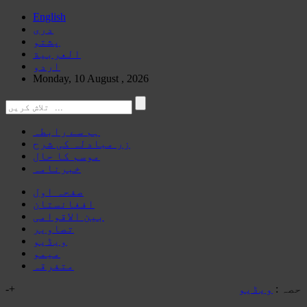
English
دری
پشتو
العربیة
اردو
Monday, 10 August , 2026
ہم سے رابطہ
زر مبادلہ کی شرح
موسم کا حال
خبرنامہ
صفحہ اول
افغانستان
بین الاقوامی
تصاویر
ویڈیو
میمو
متفرقہ
حصہ :
ویڈیو
+
-