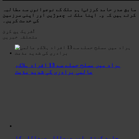
سابق صدر حامد کرزئی: ہم ملک کے نوجوانوں سے مطالبہ
کرتے ہیں کہ وہ اپنا ملک نہ چھوڑیں اور اپنی سرزمین
کی خدمت کریں۔
شریک یي کړئ!
متعلقہ خبریں
ہراد میں مسلح حملے سے 13 افراد ہلاک،
عالمی برادری کی شدید مذمت
حامد کرزئی اور عبداللہ عبداللہ کا