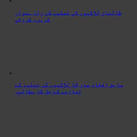
طالبان لڑکیوں کی تعلیم کی راہ ہموار
کریں، کرزئی
سابق افغان صدر کا لڑکیوں کی تعلیم کے
تنازعے کے حل کا مطالبہ