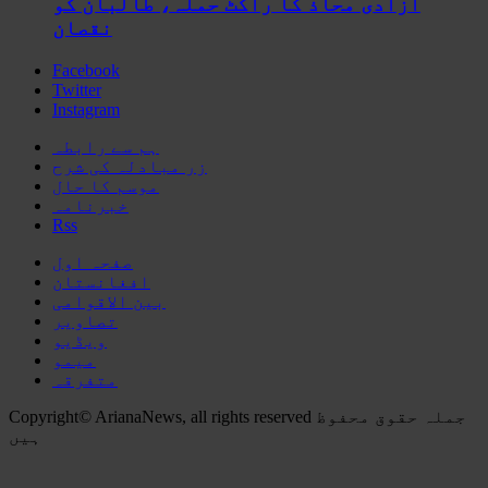
آزادی محاذ کا راکٹ حملہ، طالبان کو
نقصان
Facebook
Twitter
Instagram
ہم سے رابطہ
زر مبادلہ کی شرح
موسم کا حال
خبرنامہ
Rss
صفحہ اول
افغانستان
بین الاقوامی
تصاویر
ویڈیو
میمو
متفرقہ
Copyright© ArianaNews, all rights reserved جملہ حقوق محفوظ
ہیں