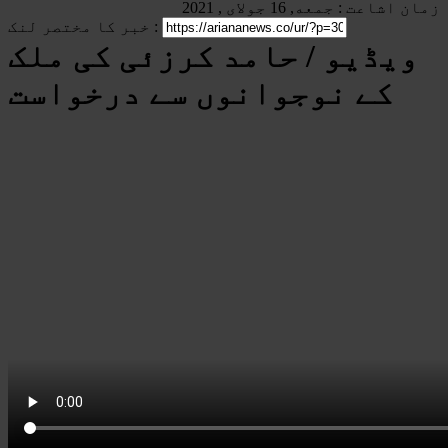
زمان اشاعت : جمعه, 16 جولای , 2021
خبر کا مختصر لنک :
ویڈیو / حامد کرزئی کی ملک
کے نوجوانوں سے درخواست