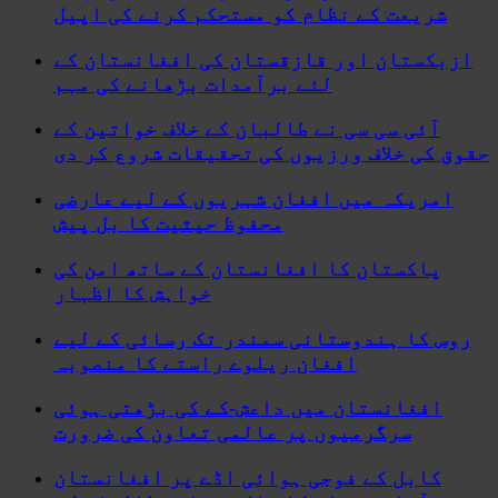
شریعت کے نظام کو مستحکم کرنے کی اپیل
ازبکستان اور قازقستان کی افغانستان کے
لئے برآمدات بڑھانے کی مہم
آئی سی سی نے طالبان کے خلاف خواتین کے
حقوق کی خلاف ورزیوں کی تحقیقات شروع کر دی
امریکہ میں افغان شہریوں کے لیے عارضی
محفوظ حیثیت کا بل پیش
پاکستان کا افغانستان کے ساتھ امن کی
خواہش کا اظہار
روس کا ہندوستانی سمندر تک رسائی کے لیے
افغان ریلوے راستے کا منصوبہ
افغانستان میں داعش-کے کی بڑھتی ہوئی
سرگرمیوں پر عالمی تعاون کی ضرورت
کابل کے فوجی ہوائی اڈے پر افغانستان