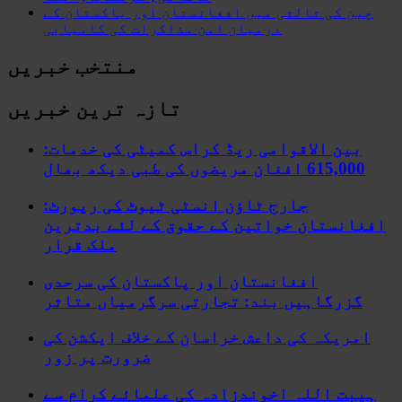
چین کی ثالثی میں افغانستان اور پاکستان کے
درمیان امن مذاکرات کی کامیابی
منتخب خبریں
تازہ ترین خبریں
بین الاقوامی ریڈ کراس کمیٹی کی خدمات:
615,000 افغان مریضوں کی طبی دیکھ بھال
جارج ٹاؤن انسٹی ٹیوٹ کی رپورٹ:
افغانستان خواتین کے حقوق کے لئے بدترین
ملک قرار
افغانستان اور پاکستان کی سرحدی
گزرگاہیں بند: تجارتی سرگرمیاں متاثر
امریکہ کی داعش خراسان کے خلاف ایکشن کی
ضرورت پر زور
ہیبت اللہ اخوندزادہ کی علمائے کرام سے