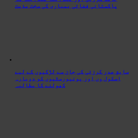
پاکستانی فضائی بمباری کی سخت مذمت
سابق صدر کرزئی کی جان سے لڑکیوں کے لیے
اسکول وں اور یونیورسٹیوں کو دوبارہ
کھولنے کا مطالبہ