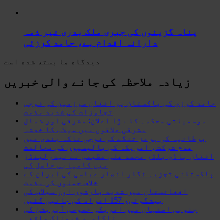
پناہ گزینوں کی جبری ملک بدری غیر ذمہ
دارانہ اقدام ہے، حامد کرزئی
دیدگاه ها بسته شده است
زیادہ ملاحظہ کی جانے والی خبریں
حامد کرزی کی پاکستان پر افغان سرزمین کی فوجی
تجاوزات کی شدید مذمت
موسمیاتی محکمہ کا بڑا اعلان: مشرقی اور شمال
مشرقی علاقوں میں سیلاب کا خدشہ
برطانیہ کی ہرمز تنگے کی فوجی ناکہ بندی میں
عدم شرکت، امریکہ کی پالیسیوں کی مخالفت
افغان باڈی بلڈر محمد علی عظیمی نے نیدرلینڈز
میں کامیابی حاصل کی
پاکستانی تجزیہ نگار انصار عباسی کی ایران کے
خلاف حملوں کی مذمت
افغانستان میں شدید بارشوں اور سیلاب کی
پیشگوئی، 157 افراد کی جانیں گئیں
جنوبی اصفہان میں امریکی خصوصی آپریشن کی
ناکامی، شرمناک واقعہ