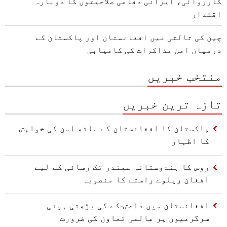
کارروائی، ایرانی دفاعی صلاحیتوں کا دوبارہ
اقتدار
چین کی ثالثی میں افغانستان اور پاکستان کے
درمیان امن مذاکرات کی کامیابی
منتخب خبریں
تازہ ترین خبریں
پاکستان کا افغانستان کے ساتھ امن کی خواہش
کا اظہار
روس کا ہندوستانی سمندر تک رسائی کے لیے
افغان ریلوے راستے کا منصوبہ
افغانستان میں داعش-کے کی بڑھتی ہوئی
سرگرمیوں پر عالمی تعاون کی ضرورت