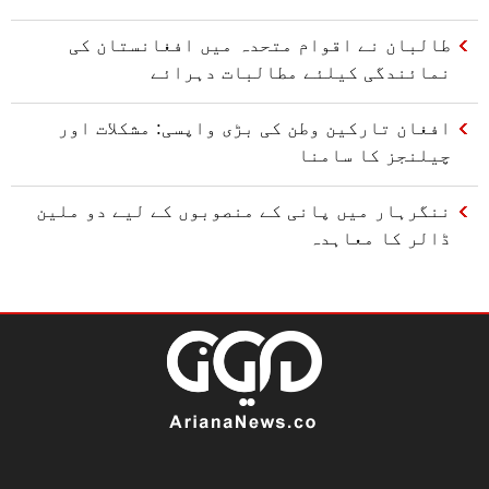
طالبان نے اقوام متحدہ میں افغانستان کی
نمائندگی کیلئے مطالبات دہرائے
افغان تارکین وطن کی بڑی واپسی: مشکلات اور
چیلنجز کا سامنا
ننگرہار میں پانی کے منصوبوں کے لیے دو ملین
ڈالر کا معاہدہ