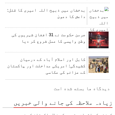
بدخشاں میں ذبیح اللہ امیری کا قتل:
داعش کا دعویٰ
جرمن حکومت نے 31 افغان شہریوں کی
وطن واپسی کا عمل شروع کر دیا
کابل اور اسلام آباد کے درمیان
کشیدگی: امریکی مداخلت اور پاکستان
کے عزائم کی عکاسی
دیدگاه ها بسته شده است
زیادہ ملاحظہ کی جانے والی خبریں
کرزئی کی اقوام متحدہ کو خط: پاکستان کی فوجی