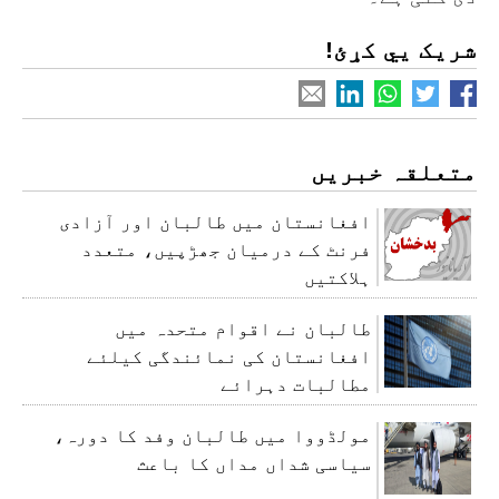
شریک یي کړئ!
متعلقہ خبریں
افغانستان میں طالبان اور آزادی
فرنٹ کے درمیان جھڑپیں، متعدد
ہلاکتیں
طالبان نے اقوام متحدہ میں
افغانستان کی نمائندگی کیلئے
مطالبات دہرائے
مولڈووا میں طالبان وفد کا دورہ،
سیاسی شداں مداں کا باعث