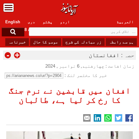
العربیة
اردو
پشتو
دری
English
Saturday, 8 August , 2026
ہم سے رابطہ
زر مبادلہ کی شرح
موسم کا حال
خبرنامہ
-
+
حصہ :
افغانستان
زمان اشاعت : چهارشنبه, 6 نوامبر , 2024
خبر کا مختصر لنک :
افغان میں قابضین نے نرم جنگ
کا رخ کر لیا ہے، طالبان