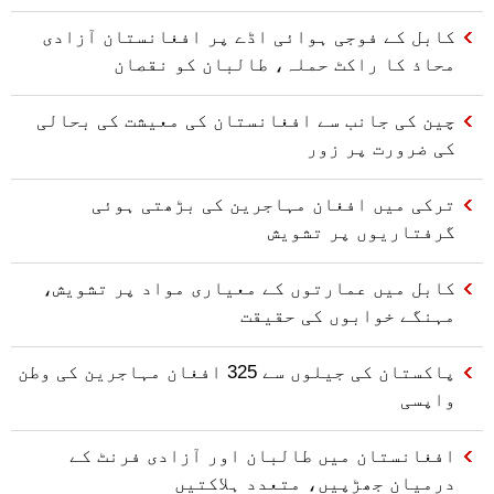
کابل کے فوجی ہوائی اڈے پر افغانستان آزادی
محاذ کا راکٹ حملہ، طالبان کو نقصان
چین کی جانب سے افغانستان کی معیشت کی بحالی
کی ضرورت پر زور
ترکی میں افغان مہاجرین کی بڑھتی ہوئی
گرفتاریوں پر تشویش
کابل میں عمارتوں کے معیاری مواد پر تشویش،
مہنگے خوابوں کی حقیقت
پاکستان کی جیلوں سے 325 افغان مہاجرین کی وطن
واپسی
افغانستان میں طالبان اور آزادی فرنٹ کے
درمیان جھڑپیں، متعدد ہلاکتیں