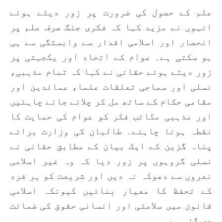
علم کے حصول کی ضرورت پر زور دیتے ہوئے
انہوں نے مزید کہا کہ فکری جنگ صرف علم پر
انحصار اور اسلامی اقدار سے وابستگی سے ہی
ہو سکتی ہے۔ عوام کے اتحاد اور یکجہتی پر
زور دیتے ہوئے حقانی نے کہا کہ تمام مذہبی،
نسلی اور سماجی تعلقات علما، عمائدین اور
مقامی حکام کے ساتھ مل کر چلائے جانے چاہئیں
اور مذہبی مکاتب فکر کو عوام کی حمایت کا
نقطہ ہونا چاہئے۔ طالبان کی وزارت برائے
پناہ گزین کے ایک بیان کے مطابق حقانی نے
نسلی گروہوں پر زور دیا کہ وہ غیر اسلامی
نعروں سے دھوکہ نہ دیں اور شریعت کو ہر فرد
کے تحفظ کا معیار بنائیں کیونکہ اسلامی
قانون میں سلامتی اور انسانی حقوق کی ضمانت
دی گئی ہے۔