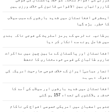
کارروائیاں بین الاقوامی قانون کی خلاف ورزی ہیں
ایمشرقی افغانستان میں شدید بارشوں کے سبب سیلاب
کا خطرہ بڑھ گیا
برطانیہ نے ٹرمپ کے ہرمز اسٹریٹ کی فوجی ناکہ بندی
میں شامل ہونے سے انکار کر دیا
افغانستان اور پاکستان کے مابین چین میں مذاکرات
جاری، طالبان کی قومی خودمختاری کا تحفظ
انصار عباسی: ایران کے خلاف فوجی جارحیت امریکہ کی
دھوکہ دہی ہے
افغانستان میں شدید بارشوں اور سیلاب کی آمد کا
خدشہ، ہلاکتوں کی تعداد 157 ہو گئی
جنوبی اصفہان میں امریکی خصوصی افواج کی ناکام