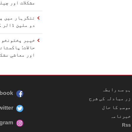
مشکلات اور چیل
ننگرہار میں پا
دو ملین ڈالر ک
خیبر پختونخوا
حالات: پاکستان
اور معاشی مشکل
ہم سے رابطہ
book
زر مبادلہ کی شرح
witter
موسم کا حال
خبرنامہ
agram
Rss