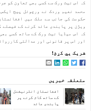
کہ اس نیٹ ورک سے کسی بھی تعاون کو جر
محمد نعیم وردک نے ورچوئل پیج ایکس 
حکومت کی جانب سے ملک میں افغانستان
ویژن پر پابندی عائد کرنے کے فیصلے ک
کہ اس میڈیا نیٹ ورک کے ساتھ کسی بھی
اور اس پر قانونی اور عدالتی کارروائ
شریک یي کړئ!
متعلقہ خبریں
افغانستان انٹرنیشنل
کے ساتھ کام کرنے پر
پابندی عائد