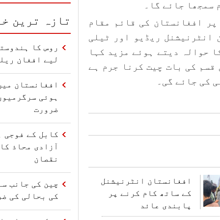
م سمجھا جائے گا۔
تازہ ترین خب
پر افغانستان کی قائم مقام
 انٹرنیشنل ریڈیو اور ٹیلی
روس کا ہندوستا
ا حوالہ دیتے ہوئے مزید کہا
لیے افغان ریل
 قسم کی بات چیت کرنا جرم ہے
ی کی جائے گی۔
افغانستان میں
ہوئی سرگرمیوں
ضرورت
کابل کے فوجی ہ
آزادی محاذ کا 
نقصان
افغانستان انٹرنیشنل
چین کی جانب سے
کے ساتھ کام کرنے پر
کی بحالی کی ضر
پابندی عائد