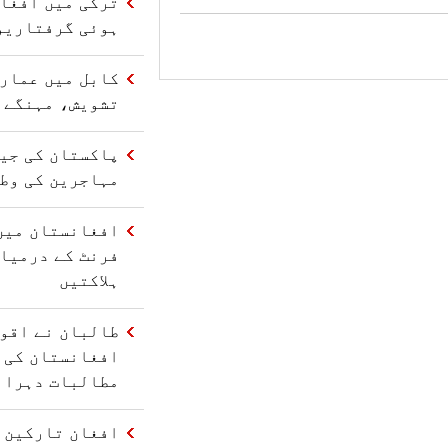
ترکی میں افغا
ہوئی گرفتاریو
کابل میں عمارت
تشویش، مہنگے 
مہاجرین کی وط
افغانستان میں
فرنٹ کے درمیا
ہلاکتیں
طالبان نے اقو
افغانستان کی 
مطالبات دہرائ
افغان تارکین و