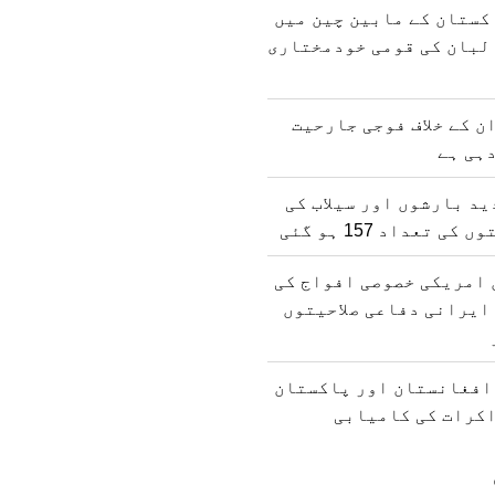
کستان کے مابین چین میں
لبان کی قومی خودمختاری
ن کے خلاف فوجی جارحیت
ہی ہے
د بارشوں اور سیلاب کی
 تعداد 157 ہو گئی
 امریکی خصوصی افواج کی
ایرانی دفاعی صلاحیتوں
 افغانستان اور پاکستان
اکرات کی کامیابی