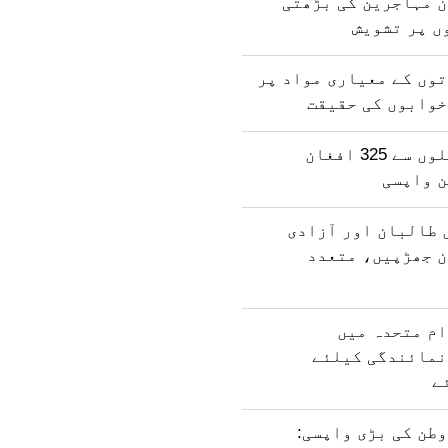
ن مہاجرین کی بڑھتی
ں پر تشویش
وں کے معیاری مواد پر
خوابوں کی حقیقت
پاکستان کی جیلوں سے 325 افغان
ن واپسی
 طالبان اور آزادی
ن جھڑپیں، متعدد
ام متحدہ میں
نمائندگی کیلئے
ے
طن کی بڑی واپسی: