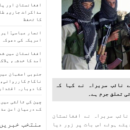
افغانستان اور پا
مذاکرات جاری، طا
کا تحفظ
انصار عباسی: ایرا
امریکہ کی دھوکہ د
افغانستان میں شدی
آمد کا خدشہ، ہلاکتوں کی
جنوبی اصفہان میں
ناکام کارروائی، 
ے نائب سربراہ نے کہا کہ
کا دوبارہ اقتدار
ی تعلق جرم ہے۔
چین کی ثالثی میں
کے درمیان امن مذ
نائب سربراہ نے افغانستان
منتخب خبریں
یتے ہوئے اس بات پر زور دیا