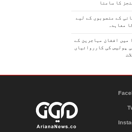
نجز کا سامنا
نی کے منصوبوں کے لیے
ا معاہدہ
 میں افغان مہاجرین کے
ی پولیس کی کارروائیاں
ات
Face
T
Inst