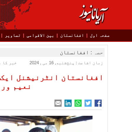
صفحہ اول
افغانستان
بین الاقوامی
تصاویر
حصہ :
افغانستان
زمان اشاعت : پنج‌شنبه, 16 می , 2024
خبر کا م
افغانستان انٹرنیشنل ایک 
نعیم ورد