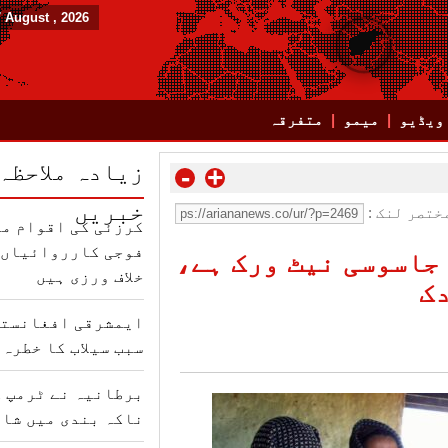
7 August , 2026
ویڈیو
میمو
متفرقہ
زیادہ ملاحظہ
-
+
خبریں
ختصر لنک :
کرزئی کی اقوام مت
فوجی کارروائیاں ب
جاسوسی نیٹ ورک ہے،
خلاف ورزی ہیں
ک
ایمشرقی افغانستا
سبب سیلاب کا خطرہ 
برطانیہ نے ٹرمپ ک
ناکہ بندی میں شام