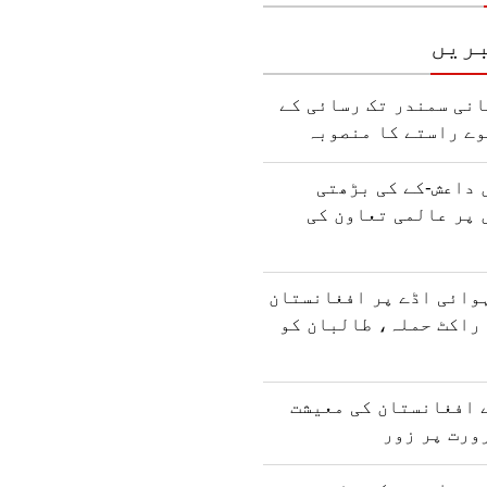
ریں
نی سمندر تک رسائی کے
وے راستے کا منصوبہ
 داعش-کے کی بڑھتی
 پر عالمی تعاون کی
وائی اڈے پر افغانستان
راکٹ حملہ، طالبان کو
 افغانستان کی معیشت
ورت پر زور