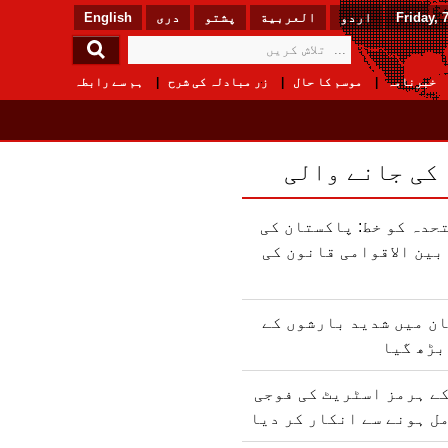
Friday, 
اردو
العربیة
پشتو
دری
English
خبرنامہ
موسم کا حال
زر مبادلہ کی شرح
ہم سے رابطہ
 کی جانے والی
حدہ کو خط: پاکستان کی
ین الاقوامی قانون کی
ن میں شدید بارشوں کے
بڑھ گیا
ے ہرمز اسٹریٹ کی فوجی
ل ہونے سے انکار کر دیا