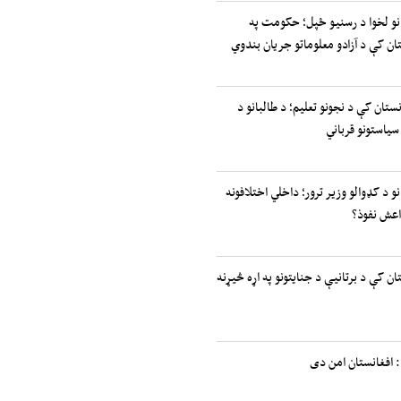
انو لخوا د رسنیو ځپل؛ حکومت په
ان کې د آزادو معلوماتو جریان بندوي
نستان کې د نجونو تعلیم؛ د طالبانو د
سیاستونو قرباني
نو د کډوالو وزیر ترور؛ داخلي اختلافونه
اعش نفوذ؟
ان کې د برتانیې د جنایتونو په اړه څیړنه
 افغانستان امن دی