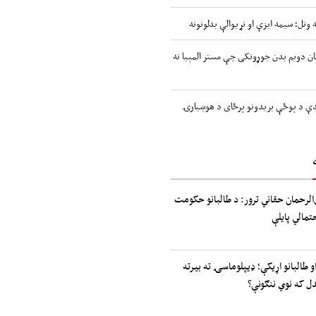
 وتل؛ سیمه ایزې او نړیوالې بدلونونه
ن دویم بدن جوړونکی چې مستر المپیا ته
اندې د پوځې بریدونو پرځای د هوښیارۍ
الرحمان حقاني ترور: د طالبانو حکومت
حتمالي پایلې
و طالبانو اړیکې؛ ډیپلوماسۍ ته بیرته
دل که نوي ننګونې؟