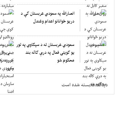
انصارالله په سعودي عربستان کې د
دریو ځوانانو اعدام وغندل
سعودي عربستان ته د سپکاوي په تور
یو کویتی فعال په درې کاله بند
محکوم شو
دیدگاه ها بسته شده است