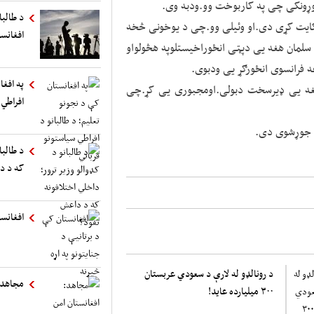
ړونکی چی په کاربوخت وو.ودبه وی.
د طالب
ایت کړی دی.او وئیلی وو.چی د یوخونی څخه
افغانست
سلمان هغه یی دپټی انځوراخیستلوپه هڅولواو
ه فرانسوی انځورګړ یی ودبوی.
په افغا
هغه یی ډیرسخت دبولی.اومجبوری یی کړ.چی
افراطي 
ټ جوړشوی دی.
د طالبا
که د د
افغانست
د رونالډو له لارې د سعودي عربستان
مجاهد:
۳۰۰ میلیارده عاید!