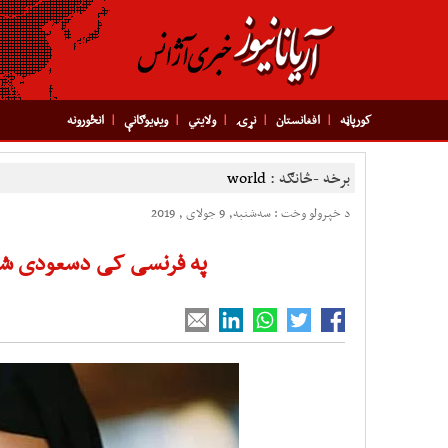
کورپاڼه
افغانستان
نړۍ
ولایتي
ویډیوګانې
انځورونه
برخه -څانګه :
world
د خپرولو وخت : سه‌شنبه, 9 جولای , 2019
په فرنسی کی دسعودی شا