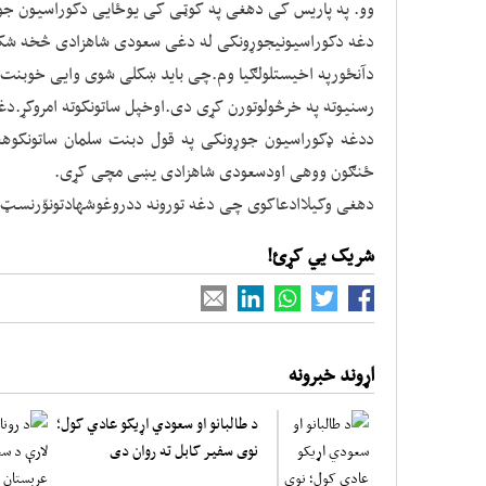
وو. په پاریس کی دهغی په کوټی کی یوځایی دکوراسیون جو
دغه دکوراسیونیجوړونکی له دغی سعودی شاهزادی څخه شک
دآنځورپه اخیستلولګیا وم.چی باید ښکلی شوی وایی خوبنت 
رسنیوته په خرڅولوتورن کړی دی.اوخپل ساتونکوته امروکړ.دغ
ددغه ډکوراسیون جوړونکی په قول دبنت سلمان ساتونکو
ځنګون ووهی اودسعودی شاهزادی يښی مچی کړی.
دهغی وکیلاادعاکوی چی دغه تورونه ددروغوشهادتونوّرنسـ
شریک یي کړئ!
اړوند خبرونه
د طالبانو او سعودي اړیکو عادي کول؛
نوی سفیر کابل ته روان دی