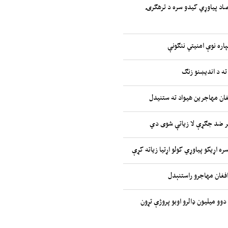
صاد پیاوړي کیدو سره د ترهګرۍ
پاره نوې امنیتي ننګونې
ته د اندیښنو زنګ
غان مهاجرین هیواد ته ستنیدل
ر ضد جګړې لا زیاتې شوی دي
ره اړیکو پیاوړي کولو اړتیا زیاته کړې
افغان مهاجرو راستنېدل
 دوو میلیون ډالرو اوبو پروژې تړون