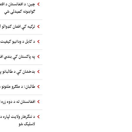
چین: د افغانستان د اقت
ګواښونه کمیدلی شي
ترکیه کې افغان کډوالو ل
د کابل د ودانیو کیفیت 
په پاکستان کې بندي اف
بدخشان کې د طالبانو پ
طالبان: د ملګرو ملتونو س
افغانستان ته د دوه زره 
د ننگرهار ولایت لپاره د
لاسلیک شو