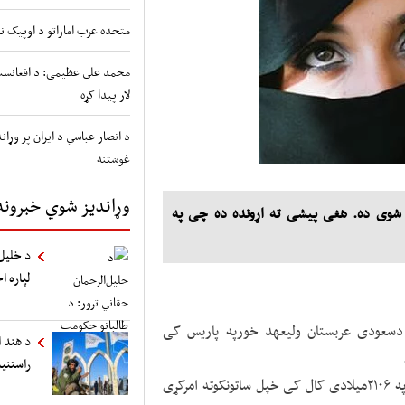
متحده عرب اماراتو د اوپیک نه
محمد علي عظیمی: د افغانستا
لار پیدا کړه
د انصار عباسي د ایران پر وړ
غوښتنه
وړاندیز شوي خبرونه
 شوی ده. هغی پیشی ته اړونده ده چی په
د خلیل‌
لپاره ا
عودی عربستان ولیعهد خورپه پاریس کی
د هند ا
راستنی
حصه دسلمان بن عبدالعزی دسعودی پاچا لور تورن ده.چی په ۲۱۰۶میلادی کال کی خپل ساتونکوته امرکړی