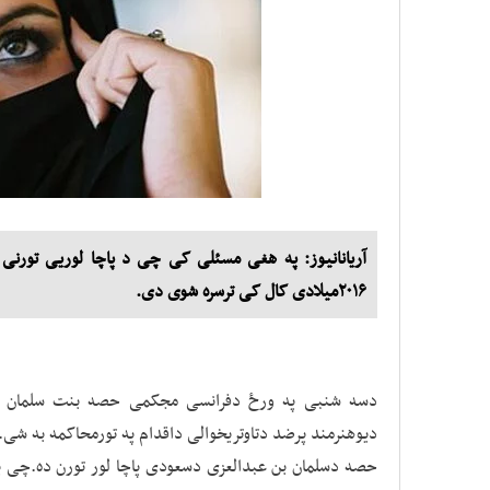
آریانانیوز: په هغی مسئلی کی چی د پاچا لوریی تورنی
۲۰۱۶میلادی کال کی ترسره شوی دی.
دسه شنبی په ورځ دفرانسی مجکمی حصه بنت سلمان دس
دیوهنرمند پرضد دتاوتریخوالی داقدام په تورمحاکمه به شی.