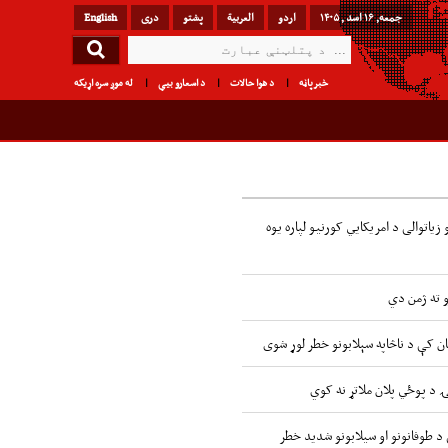
جمعه, ۱۶ اسد , ۱۴۰۵
اردو
العربیة
پشتو
دری
English
خبرپاڼه
د هوا حالات
د اسعارو بیې
له موږ سره اړیکه
زیاتوالی د امریکایي کورنیو لپاره یوه
و ته ژمن دي
ن کې د ناڅاپه سېلابونو خطر لوړ شوی
ۍ د پوځي پلان ملاتړ نه کوي