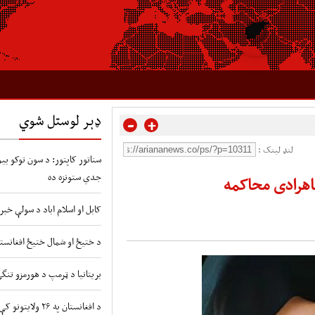
ډېر لوستل شوي
-
+
لنډ لینک :
سناتور کاپتور: د سون توکو بیو 
جدي ستونزه ده
هرادی محاکمه
کابل او اسلام اباد د سولې خبر
د ختیځ او شمال ختیځ افغانستا
بریتانیا د ټرمپ د هورمزو تنگ
د افغانستان په ۲۶ ولایتونو کې د طوفانونو او سیلابونو شدید خطر