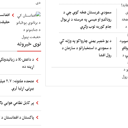
سعودي عربستان هڅه کوي چې د
افغانست
رونالډو او میسي په مرسته د نړیوال
حقیقت
جام کوربه توب وکړي
د یو شمېر یمني چارواکو په وژنه کې
نوی خبرونه
د سعودي د استخباراتو د سازمان د
رول افشا
د داعش-K د زیا
اړینه ده
متحده 
بیړنۍ اړتیا لري
پر کابل نظامي هوایي ډګ
پاکستان د افغانستان د ت