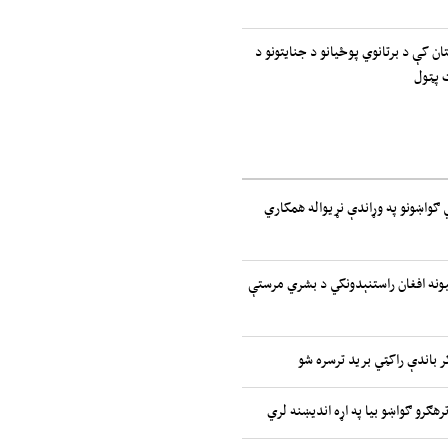
ان کې د برتانوي پوځیانو د جنایتونو د
 پټول
تیدونکي ګواښونو په وړاندې نړیواله همکاري
ملتونه: ۲.۷ میلیونه افغان راستنېدونکي د بشري مرستې
ر باندې راکټي برید ترسره شو
رهګرو ګواښو بیا په اړه اندیښنه لري