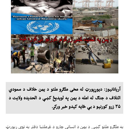
آریانانیوز: دیوړپورټ له مخی ملګرو ملتو د یمن خلاف د سعودي
ائتلاف د جنګ له امله د یمن په لویدیځ کښې د الحدیده ولایت د
۳۵ زرو کورنیو د بې ځایه کیدو خبر ورکړ.
په ملګرو ملتو کښې د یمن د انساني چارو د غږملتیا دفتر په نوي رپورټ