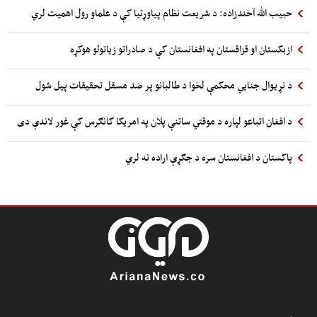
حبیب الله آخندزاده: د شریعت نظام پیاوړتیا کې د علماو رول اهمیت لري
ازبکستان او قزاقستان په افغانستان کې د صادراتو زیاتولو هوکړه
د نړیوال جنایي محکمې لخوا د طالبانو پر ضد مسقل تحقیقات پیل شول
د افغان اتباعو لپاره د موقتي ساتنې پلان په امریکا کانګرس کې غور لاندې دی
پاکستان د افغانستان سره د جګړې اراده نه لري