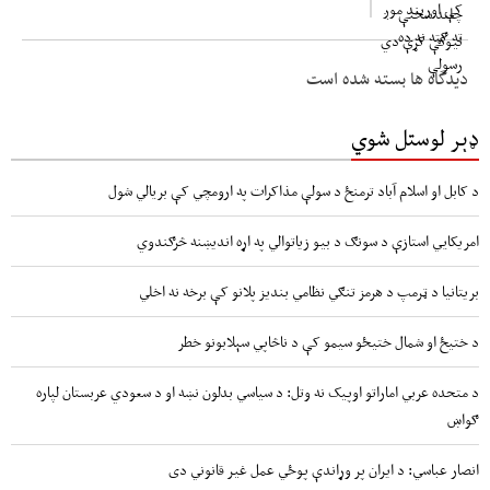
دیدگاه ها بسته شده است
ډېر لوستل شوي
د کابل او اسلام آباد ترمنځ د سولې مذاکرات په ارومچي کې بريالي شول
امریکايي استازې د سونګ د بیو زیاتوالي په اړه اندیښنه څرګندوي
بریتانیا د ټرمپ د هرمز تنګي نظامي بندیز پلانو کې برخه نه اخلي
د ختیځ او شمال ختیځو سیمو کې د ناڅاپي سېلابونو خطر
د متحده عربي اماراتو اوپیک نه وتل: د سیاسي بدلون نښه او د سعودي عربستان لپاره
ګواښ
انصار عباسي: د ایران پر وړاندې پوځي عمل غیر قانوني دی