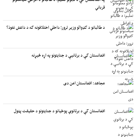
قرباني
د طالبانو د کډوالو وزیر ترور؛ داخلي اختلافونه که د داعش نفوذ؟
افغانستان کې د برتانیې د جنایتونو په اړه څیړنه
مجاهد: افغانستان امن دی
افغانستان کې د برتانوي پوځیانو د جنایتونو د حقیقت پټول