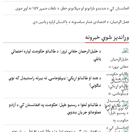
افغانستان کې د شدیدو بارانونو او سېلابونو خطر، د تلفات شمېر ۱۵۷ ته لوړ شوی
فضل الرحمان: د اقتصادي فشار سیاستونه د پاکستان لپاره زیانمن دي
وړاندیز شوي خبرونه
د خلیل‌الرحمان حقاني ترور: د طالبانو حکومت لپاره احتمالي
پایلې
د هند او طالبانو اړیکې؛ ډیپلوماسۍ ته بیرته راستنیدل که نوي
ننګونې؟
د طالبانو لخوا د رسنیو ځپل؛ حکومت په افغانستان کې د آزادو
معلوماتو جریان بندوي
په افغانستان کې د نجونو تعلیم؛ د طالبانو د افراطي سیاستونو