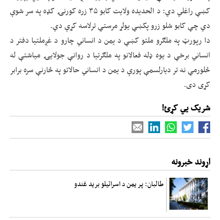
کښې راغلي دي: د الحدیده ولایت کابو ۳۵ زره کورنۍ کډه په سر شوې
دي چې کابو شلو زرو پکښې یولړ مرستې ترلاسه کړې دي.
دا رپورټ په ملګرو ملتو کښې د یمن د انساني چارو د غږملتیا دفتر د
انساني برخې د یوه ډله فعالانو په ملګرتیا د روانې جولایۍ میاشتې له
څلورمې نه تر دیارلسمې پورې د یمن د انساني حالاتو په څارنې سره برابر
کړی دی.
شریک یي کړئ!
اړوند خبرونه
طالبان: پر یمن د اسرائیلو برید غندو