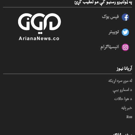
په ټولنیزو رسنیو کې مو تعقیب کړئ
فیس بوک
توییتر
انېسټاګرام
آریانا نیوز
له موږ سره اړیکه
د اسعارو بیې
د هوا حالات
خبرپاڼه
Rss