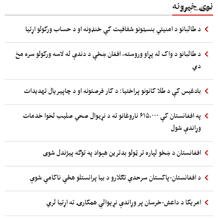
نوی خبرونه
د طالبانو د امنیتي بنسټونو شفافیت کې خنډونه او د حساب ورکولو اړتیا
د طالبانو د واک له پړاو وروسته، افغان ښځې د دندې له لاسه ورکولو سره مخ
دي
بادغیس کې د طلا کانونو پراختیا: د کار فرصتونه او د چاپیریال تهدیدات
په افغانستان کې ۶۱۵،۰۰۰ ناروغانو ته د نړيوال صحي صلیب لخوا خدمات
وړاندې شول
افغانستان د ښځو لپاره تر ټولو بدترین هېواد په توګه پیژندل شوی
د افغانستان-پاکستان سرحدي تګلارو د بیا پرانستلو هڅې ناکامې شوې
امریکا د داعش-خرسان پر وړاندې نړیوالې همکارۍ ته اړتیا لري