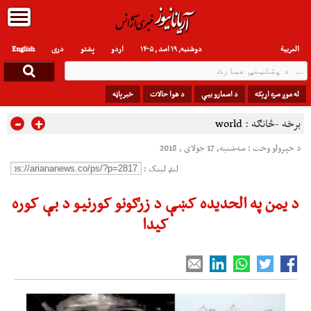
العربیة
دوشنبه, ۱۹ اسد , ۱۴۰۵
اردو
پشتو
دری
English
له موږ سره اړیکه
د اسعارو بیې
د هوا حالات
خبرپاڼه
-
+
برخه -څانګه :
world
د خپرولو وخت : سه‌شنبه, 17 جولای , 2018
لنډ لینک :
د یمن په الحدیده کښې د زرګونو کورنیو د بې کوره
کیدا