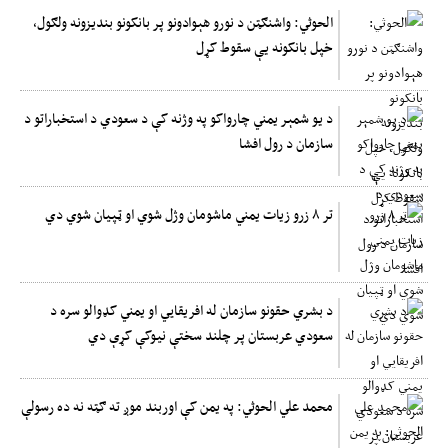
الحوثي: واشنګټن د نورو هېوادونو پر بانکونو بندیزونه ولګول،
خپل بانکونه یې سقوط کړل
د یو شمېر یمني چارواکو په وژنه کې د سعودي د استخباراتو د
سازمان د رول افشا
تر ۸ زرو زیات یمني ماشومان وژل شوي او ټپیان شوي دي
د بشري حقونو سازمان له افریقايي او یمني کډوالو سره د
سعودي عربستان پر چلند سختې نیوکې کړې دي
محمد علي الحوثي: په یمن کې اوربند موږ ته ګټه نه ده رسولې