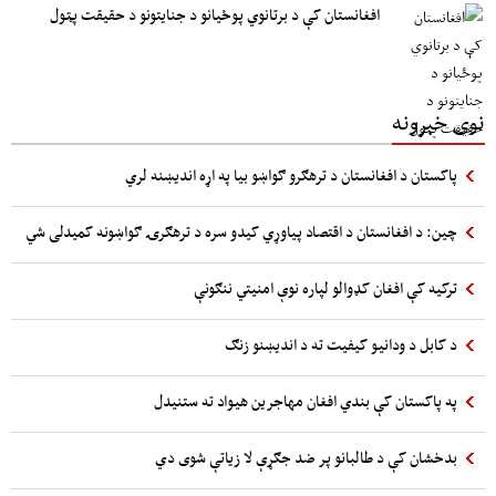
افغانستان کې د برتانوي پوځیانو د جنایتونو د حقیقت پټول
نوی خبرونه
پاکستان د افغانستان د ترهګرو ګواښو بیا په اړه اندیښنه لري
چین: د افغانستان د اقتصاد پیاوړي کیدو سره د ترهګرۍ ګواښونه کمیدلی شي
ترکیه کې افغان کډوالو لپاره نوې امنیتي ننګونې
د کابل د ودانیو کیفیت ته د اندیښنو زنګ
په پاکستان کې بندي افغان مهاجرین هیواد ته ستنیدل
بدخشان کې د طالبانو پر ضد جګړې لا زیاتې شوی دي