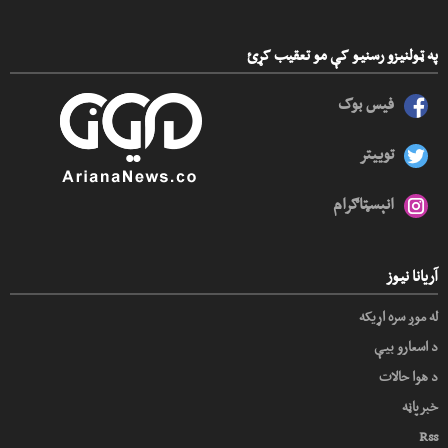
په ټولنیزو رسنیو کې مو تعقیب کړئ
فیس بوک
توییتر
انېسټاګرام
آریانا نیوز
له موږ سره اړیکه
د اسعارو بیې
د هوا حالات
خبرپاڼه
Rss