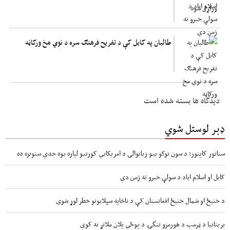
طالبان په کابل کې د تفریح فرهنګ سره د نوي مخ ورکاڼه
دیدگاه ها بسته شده است
ډېر لوستل شوي
سناتور کاپتور: د سون توکو بیو زیاتوالی د امریکایي کورنیو لپاره یوه جدي ستونزه ده
کابل او اسلام اباد د سولې خبرو ته ژمن دي
د ختیځ او شمال ختیځ افغانستان کې د ناڅاپه سېلابونو خطر لوړ شوی
بریتانیا د ټرمپ د هورمزو تنگۍ د پوځي پلان ملاتړ نه کوي