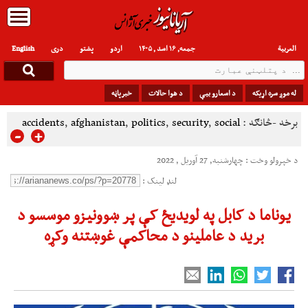
العربیة
جمعه, ۱۶ اسد , ۱۴۰۵
اردو
پشتو
دری
English
له موږ سره اړیکه
د اسعارو بیې
د هوا حالات
خبرپاڼه
برخه -څانګه :
social
,
security
,
politics
,
afghanistan
,
accidents
-
+
د خپرولو وخت : چهارشنبه, 27 آوریل , 2022
لنډ لینک :
یوناما د کابل په لویدیځ کې پر ښوونیزو موسسو د
برید د عاملینو د محاکمې غوښتنه وکړه