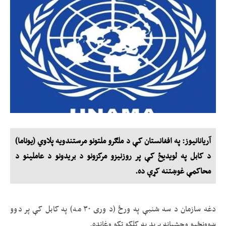
آریانانیوز: په افغانستان کې د ملګرو ملتونو مرستندویه پلاوي (یوناما)
د کابل په لویدیځ کې پر روزنیزو مرکزونو د بریدونو د عاملینو د
محاکمې غوښتنه کړې ده.
دغه سازمان د سه شنبې په ورځ (د وری ۳۰ مه) په کابل کې پر دوو
ښوونځیو وحشیانه برید په کلکو ټکو وغانده.