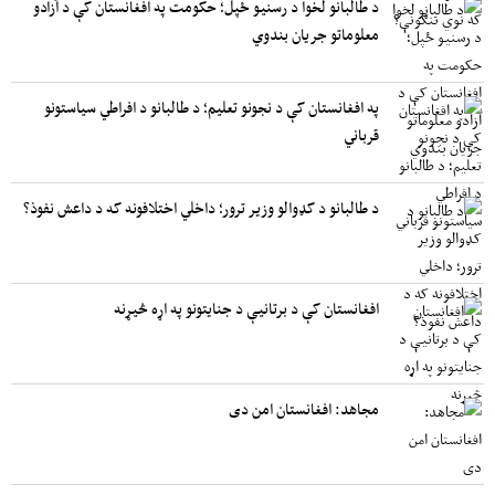
د طالبانو لخوا د رسنیو ځپل؛ حکومت په افغانستان کې د آزادو
معلوماتو جریان بندوي
په افغانستان کې د نجونو تعلیم؛ د طالبانو د افراطي سیاستونو
قرباني
د طالبانو د کډوالو وزیر ترور؛ داخلي اختلافونه که د داعش نفوذ؟
افغانستان کې د برتانیې د جنایتونو په اړه څیړنه
مجاهد: افغانستان امن دی