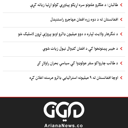
طالبان: د ملګرو ملتونو سره اړیکو پیاوړي کولو اړتیا زیاته کړې
افغانستان ته د دوه زره افغان مهاجرو راستنېدل
د ننگرهار ولایت لپاره د دوو میلیون ډالرو اوبو پروژې تړون لاسلیک شو
د خیبر پښتونخوا کې د افغان کډوال نیول زیات شوي
د طالب چارواکو سفر مولوډوا کې سیاسي بحران راولاړ کړ
اوچا افغانستان ته ۹ میلیونه استرالیایي ډالرو مرسته اعلان کړه