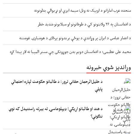
متحده عرب اماراتو د اوپیک نه وتل؛ سیمه ایزې او نړیوالې بدلونونه
د افغانستان په ۲۶ ولایتونو کې د طوفانونو او سیلابونو شدید خطر
د انصار عباسي د ایران پر وړاندې د پوځې بریدونو پرځای د هوښیارۍ غوښتنه
محمد علي عظیمی: د افغانستان دویم بدن جوړونکی چې مستر المپیا ته لار پیدا کړه
وړاندیز شوي خبرونه
د خلیل‌الرحمان حقاني ترور: د طالبانو حکومت لپاره احتمالي
پایلې
د هند او طالبانو اړیکې؛ ډیپلوماسۍ ته بیرته راستنیدل که نوي
ننګونې؟