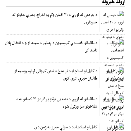
اړوند خبرونه
د جرمني له لوري د ۳۱ افغان وګړیو اخراج، بشري حقونو ته
خبرداری
د طالبانو اقتصادي کمېسیون د پنځیر د سیند اوبو د انتقال پلان
تایید کړ
د کابل او اسلام آباد تر منځ د تنش کموالي لپاره روسیه او
طالبان خبرې اترې کوي
د طالبانو له لوري د نشه يي توکو پر ګردو ۲۱ کسانو ته د
شلاخونو سزا ورکړل شوه
کابل او اسلام اباد د سولې خبرو ته ژمن دي