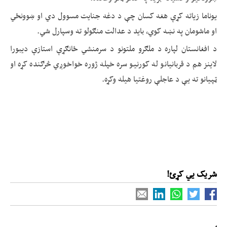
یوناما زیاته کړې هغه کسان چې د دغه جنایت مسوول دي او ښوونځي
او ماشومان په نښه کوي، باید د عدالت منګولو ته وسپارل شي.
د افغانستان لپاره د ملګرو ملتونو د سرمنشي ځانګړې استازې دیبورا
لاینز هم د قربانیانو له کورنیو سره خپله ژوره خواخوږي څرګنده کړه او
ټپیانو ته یې د عاجلې روغتیا هیله وکړه.
شریک یي کړئ!