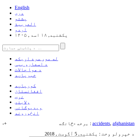
English
دری
پشتو
العربیة
اردو
یکشنبه, ۱۸ اسد , ۱۴۰۵
له موږ سره اړیکه
د اسعارو بیې
د هوا حالات
خبرپاڼه
کورپاڼه
افغانستان
نړۍ
ولایتي
ویډیوګانې
انځورونه
afghanistan
,
accidents
برخه -څانګه :
+
-
د خپرولو وخت : یکشنبه, 5 آگوست , 2018