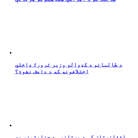
د طالبانو د کډوالو وزیر ترور؛ داخلي
اختلافونه که د داعش نفوذ؟
افغانستان کې د برتانیې د جنایتونو په