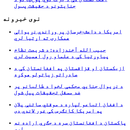
جنایتونو د حقیقت پټول
نوی خبرونه
امریکا د داعش-خرسان پر وړاندې نړیوالې
همکارۍ ته اړتیا لري
حبیب الله آخندزاده: د شریعت نظام
پیاوړتیا کې د علماو رول اهمیت لري
ازبکستان او قزاقستان په افغانستان کې د
صادراتو زیاتولو هوکړه
د نړیوال جنایي محکمې لخوا د طالبانو پر
ضد مسقل تحقیقات پیل شول
د افغان اتباعو لپاره د موقتي ساتنې پلان
په امریکا کانګرس کې غور لاندې دی
پاکستان د افغانستان سره د جګړې اراده نه
لري