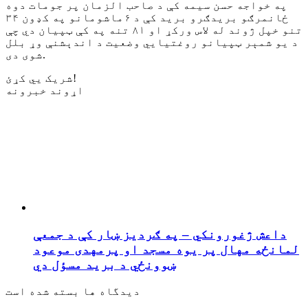
په خواجه حسن سیمه کې د صاحب الزمان پر جومات دوه
ځانمرګو بریدګرو برید کې د ۶ماشومانو په کډون ۳۴
تنو خپل ژوند له لاس ورکړ او ۸۱ تنه په کې ټپیان دي چې
د یو شمېر ټپیانو روغتیایي وضعیت د اندېشنې وړ بلل
شوی دی.
شریک یي کړئ!
اړوند خبرونه
داعش ژغورونکي – په ګردیز ښار کې د جمعې
لمانځه مهال پر یوه مسجد او پرمهدی موعود
ښوونځي د برید مسؤل دي
دیدگاه ها بسته شده است