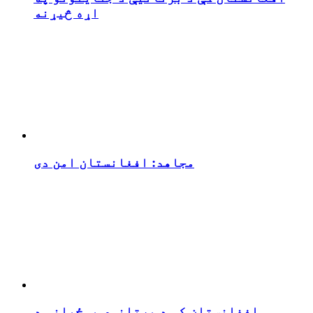
اړه څیړنه
مجاهد: افغانستان امن دی
افغانستان کې د برتانوي پوځیانو د