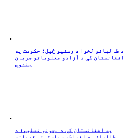
د طالبانو لخوا د رسنیو ځپل؛ حکومت په
افغانستان کې د آزادو معلوماتو جریان
بندوي
په افغانستان کې د نجونو تعلیم؛ د
طالبانو د افراطي سیاستونو قرباني