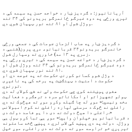
آریانانیوز: د ګردیز ښار د خواجه حسن په سیمه کې د
تېرې ورځې په دوه غبرګو ځانمرګو بریدونو کې ۳۴ تنه
ووژل شول او ۸۱ تنه نور ټپيان شوي دي.
د ګردیز ښار په صاب الزمان جومات کې د جمعې ورځې
خانمرګو بریدونو۳۴ قربانیانو، مړي پرون(شنبې د
زمري په ۱۳ مه) خاورې ته وسپارل شول.
د ګردیز ښار د خواجه حسن په سیمه کې د تېرې ورځې په
دوه غبرګو ځانمرګو بریدونو کې ۳۴ تنه ووژل شول او
۸۱ تنه نور ټپيان شوي دي.
د وژل شوو کسانو کورنۍ حکومت ته په غوصه دي او
حکومت د امنیت د ټینګښت په برخه کې په ناغېړی
تورنوي.
هغوی پوښتنه کوي چې حکومت ولې نه شي کولای له دې
ټولو تجهیزاتو او امکاناتو سره د ترهګرو د فعالیت
مخه ونیسي:« موږ له چا ګیله وکړو موږ ته هېڅوک نه دي
راغلي نه څوک د مرستې لپاره راغلي نه کوم امبولانس
راغلی دا هېڅ دولت نه دی دا یو فاسد دولت دی.»
د قربانیانو یو خپلوان وايي:« موږ یې تبا کړو ټول یې
ووژل. دولت په دې پېښه کې لاس لري د پېښې څخه ساعتونه
تېرېږي خو تراوسه موږ ته دولت نه دی راغلی، موږ خپل