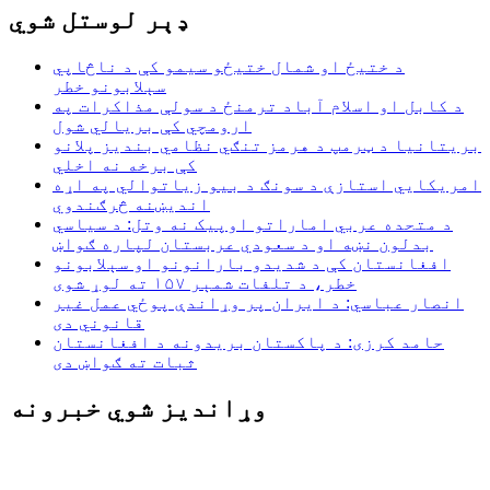
ډېر لوستل شوي
د ختیځ او شمال ختیځو سیمو کې د ناڅاپي
سېلابونو خطر
د کابل او اسلام آباد ترمنځ د سولې مذاکرات په
ارومچي کې بريالي شول
بریتانیا د ټرمپ د هرمز تنګي نظامي بندیز پلانو
کې برخه نه اخلي
امریکايي استازې د سونګ د بیو زیاتوالي په اړه
اندیښنه څرګندوي
د متحده عربي اماراتو اوپیک نه وتل: د سیاسي
بدلون نښه او د سعودي عربستان لپاره ګواښ
افغانستان کې د شدیدو بارانونو او سېلابونو
خطر، د تلفات شمېر ۱۵۷ ته لوړ شوی
انصار عباسي: د ایران پر وړاندې پوځي عمل غیر
قانوني دی
حامد کرزی: د پاکستان بریدونه د افغانستان
ثبات ته ګواښ دی
وړاندیز شوي خبرونه