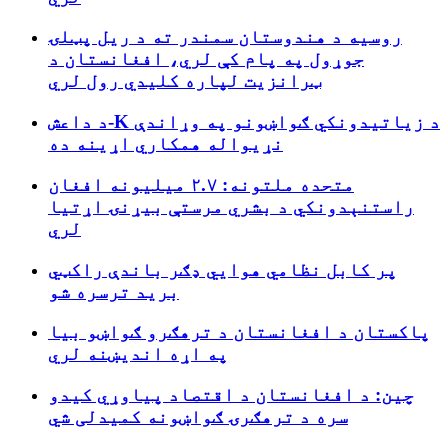
روسیه د هندوستان سمندر ته د ریل پټلۍ
جوړول په پام کې لري، افغانستان د
ټرانزیت لپاره کلیدي رول لري
د داعش-K د زیاتیدونکي ګواښونو په وړاندې
نړیواله همکاري اړینه ده
متحده ملتونه: ۲.۷ میلیونه افغان
راستنېدونکي د بشري مرستې بیړنۍ اړتیا
لري
پر کابل نظامي هوایي ډګر باندې راکټي
برید ترسره شو
پاکستان د افغانستان د ترهګرو ګواښو بیا
په اړه اندیښنه لري
چین: د افغانستان د اقتصاد پیاوړي کیدو
سره د ترهګرۍ ګواښونه کمیدلی شي