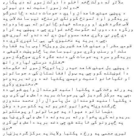
ملاتړ له دولت څخه اخلو دا دولت زموږ نه دی پکار،
دولت زموږ امنیت نه دی نیولی.»
د پېښې عیني شاهدان وايي د جومات دننه د ځانمرګو
بریدګرو او د لمونځ کوونکي ترمنځه نیم ساعت لاس په
لاس جګړه شوې او وروسته خپلو ځانونو ته یې چاودونه
ورکړه ده . دوی له حکومت څخه غواړي چې د پېښې په تړاو
دې څېړنې وکړي هغه مسوولین دې له دندو له لیرې شي
چې د برید په مخنیوي کې یې ناغېړي کړې ده.
قومي مشر او عیني شاهد شیرین وویل:« اوس باید قضاوت
ملت او رسنۍ وکړي موږ نیم ساعت یا څلوېښت دقیفې د
بریدګرو سره په جومات کې دننه جګړه کړې هېڅوک زموږ
د مرستې لپاره رانه‎غلل.»
د پېښې بل عیني شاهد حیدر زیاتوي:« زموږ له حکومته
دا غوښتنه کوو چې په ټول افغانستان کې د جوماتونو
او تکیاخانو امنیت ونیسي پکتیا ته د ورته بریدونو
مخنیوي وکړي.»
په ورته وخت کې د پکتیا امنیه قومندان وايي شونې ده
چې په مرکز ګردیز کې پرجومات برید داعش ډلې کړی وي.
د پکتیا امنیه قومندان مل پاسوال راز محمد مندوزی
څرګندوي:« پخوانیو تجربو ته په کتو سره د وطن
دښمانانو د هېواد په جوماتونو او پوهنتونو
بریدونه کړي پخوا ورته بریدونه داعش ډلې کړي ښايي
په څېړونو کې ثابته شي چې دغه برید داعش ډلې کړی
وي.»
تیرې جعمې په ورځ د پکتیا ولایت په مرکز ګردیز ښار