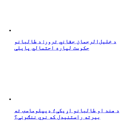
د خلیل‌الرحمان حقاني ترور: د طالبانو
حکومت لپاره احتمالي پایلې
د هند او طالبانو اړیکې؛ ډیپلوماسۍ ته
بیرته راستنیدل که نوي ننګونې؟