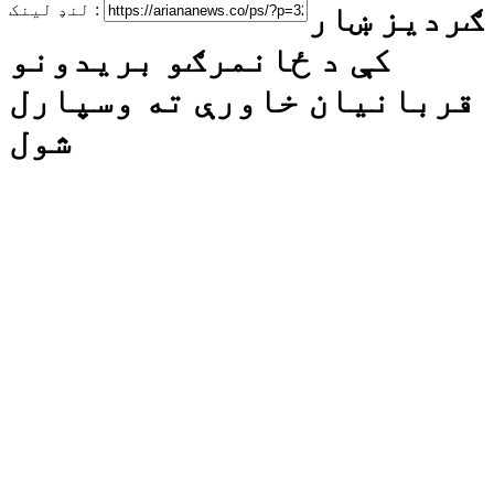
ګردیز ښار
لنډ لینک :
کې د ځانمرګو بریدونو
قربانیان خاورې ته وسپارل
شول