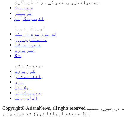
په ټولنیزو رسنیو کې مو تعقیب کړئ
فیس بوک
توییتر
انېسټاګرام
آریانا نیوز
له موږ سره اړیکه
د اسعارو بیې
د هوا حالات
خبرپاڼه
Rss
برخه -څانګه
کورپاڼه
افغانستان
نړۍ
ولایتي
ویډیوګانې
انځورونه
Copyright© ArianaNews, all rights reserved .د دې خبري بنسټ
ټول حقونه آریانا نیوز ته خوندي دي