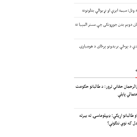
 وتل؛ سیمه ایزې او نړیوالې بدلونونه
ن دویم بدن جوړونکی چې مستر المپیا ته
اندې د پوځې بریدونو پرځای د هوښیارۍ
الرحمان حقاني ترور: د طالبانو حکومت
حتمالي پایلې
و طالبانو اړیکې؛ ډیپلوماسۍ ته بیرته
دل که نوي ننګونې؟