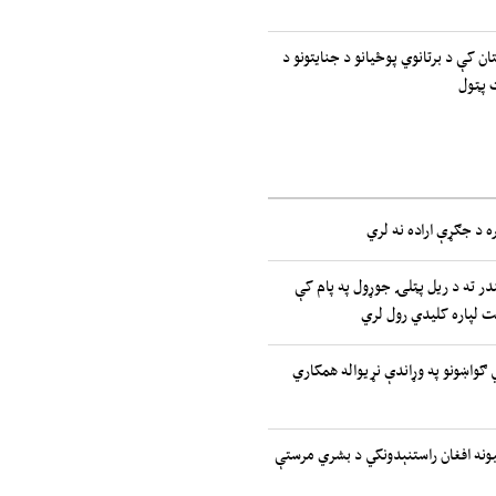
ان کې د برتانوي پوځیانو د جنایتونو د
 پټول
ه د جګړې اراده نه لري
ر ته د ریل پټلۍ جوړول په پام کې
یت لپاره کلیدي رول لري
تیدونکي ګواښونو په وړاندې نړیواله همکاري
ملتونه: ۲.۷ میلیونه افغان راستنېدونکي د بشري مرستې