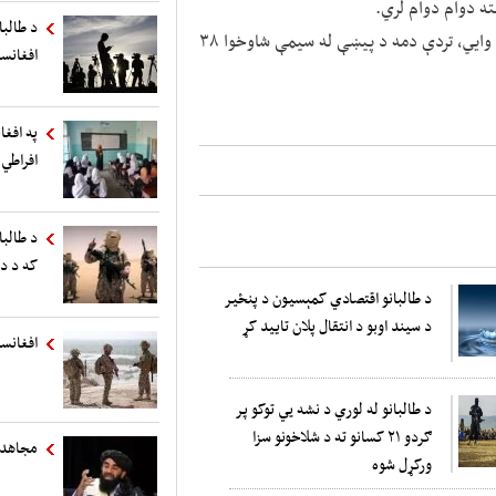
ته دوام دوام لري.
د طالب
په ورته وخت کې د عامې روغتیا وزارت ویاند وحیدالله مایار وایي، تردې دمه د پیښې له سیمې شاوخوا ۳۸
افغانست
په افغا
افراطي 
د طالبا
که د د
د طالبانو اقتصادي کمېسیون د پنځیر
د سیند اوبو د انتقال پلان تایید کړ
افغانست
د طالبانو له لوري د نشه يي توکو پر
ګردو ۲۱ کسانو ته د شلاخونو سزا
مجاهد:
ورکړل شوه