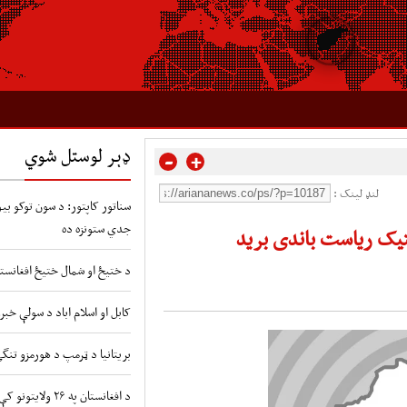
ډېر لوستل شوي
-
+
لنډ لینک :
سناتور کاپتور: د سون توکو بیو 
جدي ستونزه ده
یک ریاست باندی برید
د ختیځ او شمال ختیځ افغانستا
کابل او اسلام اباد د سولې خبر
بریتانیا د ټرمپ د هورمزو تنگ
د افغانستان په ۲۶ ولایتونو کې د طوفانونو او سیلابونو شدید خطر