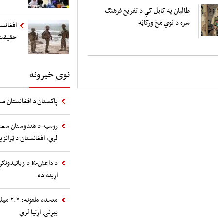
طالبان په کابل کې د تفریح فرهنګ
سره د نوي مخ ورکاڼه
افغانست
حقیقت
نوی خبرونه
پاکستان د افغانستان سر
روسیه د هندوستان سمند
لري، افغانستان د ټرانز
د داعش-K د زیا
اړینه ده
متحده 
بیړنۍ اړتیا لري