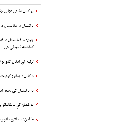
پر کابل نظامي هوایي ډګ
پاکستان د افغانستان د ت
چین: د افغانستان د اقت
ګواښونه کمیدلی شي
ترکیه کې افغان کډوالو ل
د کابل د ودانیو کیفیت 
په پاکستان کې بندي اف
بدخشان کې د طالبانو پ
طالبان: د ملګرو ملتونو س