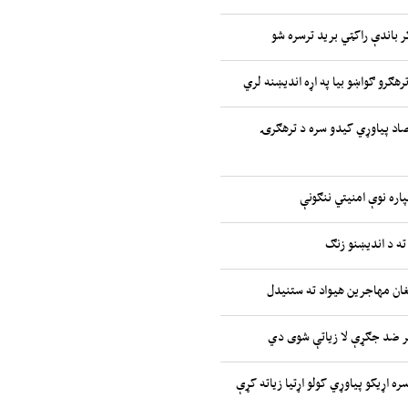
ر باندې راکټي برید ترسره شو
رهګرو ګواښو بیا په اړه اندیښنه لري
صاد پیاوړي کیدو سره د ترهګرۍ
پاره نوې امنیتي ننګونې
ته د اندیښنو زنګ
غان مهاجرین هیواد ته ستنیدل
ر ضد جګړې لا زیاتې شوی دي
ره اړیکو پیاوړي کولو اړتیا زیاته کړې