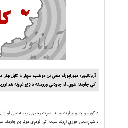
آریانانیور: دیوراپورله مخی نن دوشنبه سهار د کابل ښار
کې چاودنه شوې، له چاودنې وروسته د ډزو غږونه هم اورې
د شپاړسمې حوزې اړوند سیمه کې لومړی موټر بم چاودنه شوې