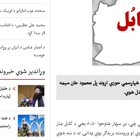
متحده عرب اماراتو د اوپیک نه
محمد علي عظیمی: د افغانستا
لار پیدا کړه
د انصار عباسي د ایران پر وړ
غوښتنه
وړاندیز شوي خبرونه
 د شپاړسمې حوزې اړوند پل محمود خان سیمه
د خلیل‌
دل شوي.
لپاره ا
د هند ا
د کورنیو چارو وزارت ویاند نصرت رحیمي پیښه مني او وایي چې، نن سهار شاوخوا ۸:۵۰ بجې د کابل ښار
راستنی
 او وروسته بریدګر یوې ودانۍ ته د ننه شوي