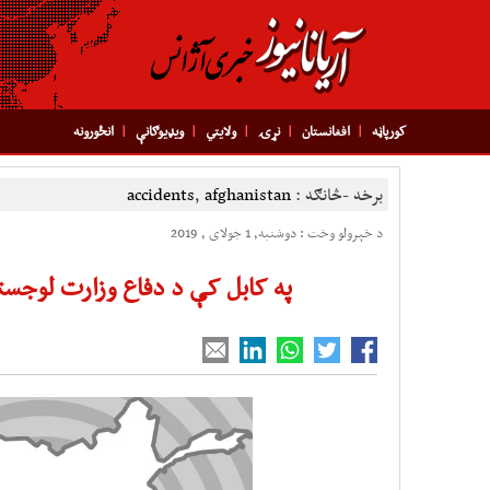
کورپاڼه
افغانستان
نړۍ
ولایتي
ویډیوګانې
انځورونه
برخه -څانګه :
afghanistan
,
accidents
د خپرولو وخت : دوشنبه, 1 جولای , 2019
په کابل کې د دفاع وزارت لوجست