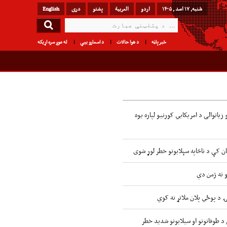
شنبه, ۱۷ اسد , ۱۴۰۵
اردو
العربیة
پشتو
دری
English
خبرپاڼه
د هوا حالات
د اسعارو بیې
له موږ سره اړیکه
زیاتوالی د امریکایي کورنیو لپاره یوه
ن کې د ناڅاپه سېلابونو خطر لوړ شوی
و ته ژمن دي
ۍ د پوځي پلان ملاتړ نه کوي