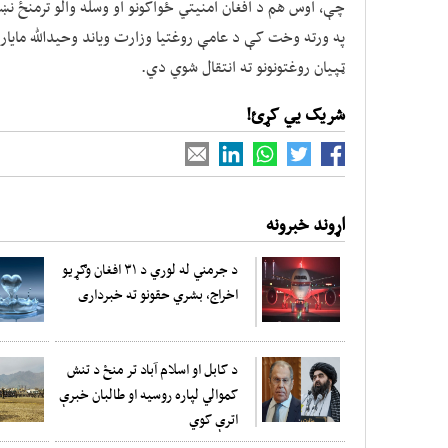
چې، اوس هم د افغان امنیتي ځواکونو او وسله والو ترمنځ نښ
ټپیان روغتونونو ته انتقال شوي دي.
شریک یي کړئ!
اړوند خبرونه
د جرمني له لوري د ۳۱ افغان وګړیو
اخراج، بشري حقونو ته خبرداری
د کابل او اسلام آباد تر منځ د تنش
کموالي لپاره روسیه او طالبان خبرې
اترې کوي