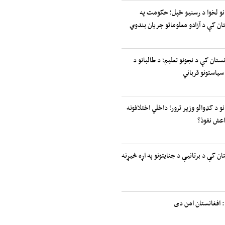
انو لخوا د رسنیو ځپل؛ حکومت په
ان کې د آزادو معلوماتو جریان بندوي
نستان کې د نجونو تعلیم؛ د طالبانو د
سیاستونو قرباني
نو د کډوالو وزیر ترور؛ داخلي اختلافونه
اعش نفوذ؟
ان کې د برتانیې د جنایتونو په اړه څیړنه
 افغانستان امن دی