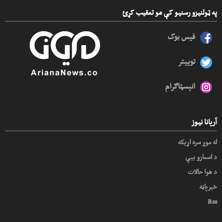
په ټولنیزو رسنیو کې مو تعقیب کړئ
فیس بوک
توییتر
انېسټاګرام
آریانا نیوز
له موږ سره اړیکه
د اسعارو بیې
د هوا حالات
خبرپاڼه
Rss