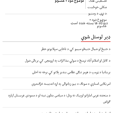
موضوع شوه + عکسونو
دیدگاه ها بسته شده است
ډېر لوستل شوي
د ختیځ او شمال ختیځو سیمو کې د ناڅاپي سېلابونو خطر
د کابل او اسلام آباد ترمنځ د سولې مذاکرات په ارومچي کې بريالي شول
بریتانیا د ټرمپ د هرمز تنګي نظامي بندیز پلانو کې برخه نه اخلي
امریکايي استازې د سونګ د بیو زیاتوالي په اړه اندیښنه څرګندوي
د متحده عربي اماراتو اوپیک نه وتل: د سیاسي بدلون نښه او د سعودي عربستان لپاره
ګواښ
انصار عباسي: د ایران پر وړاندې پوځي عمل غیر قانوني دی