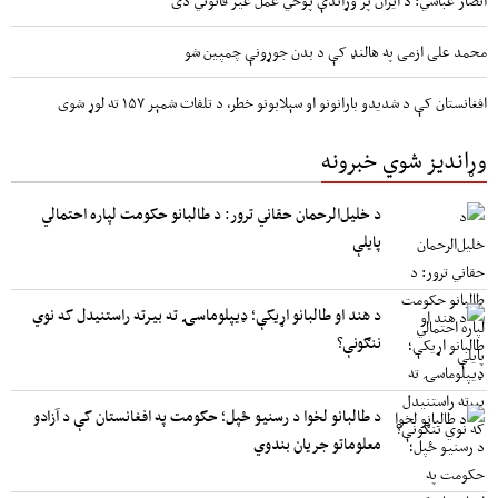
محمد علی ازمی په هالنډ کې د بدن جوړونې چمپین شو
افغانستان کې د شدیدو بارانونو او سېلابونو خطر، د تلفات شمېر ۱۵۷ ته لوړ شوی
وړاندیز شوي خبرونه
د خلیل‌الرحمان حقاني ترور: د طالبانو حکومت لپاره احتمالي
پایلې
د هند او طالبانو اړیکې؛ ډیپلوماسۍ ته بیرته راستنیدل که نوي
ننګونې؟
د طالبانو لخوا د رسنیو ځپل؛ حکومت په افغانستان کې د آزادو
معلوماتو جریان بندوي