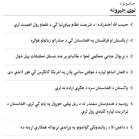
نوی خبرونه
حبیب الله آخندزاده: د شریعت نظام پیاوړتیا کې د علماو رول اهمیت لري
ازبکستان او قزاقستان په افغانستان کې د صادراتو زیاتولو هوکړه
د نړیوال جنایي محکمې لخوا د طالبانو پر ضد مسقل تحقیقات پیل شول
د افغان اتباعو لپاره د موقتي ساتنې پلان په امریکا کانګرس کې غور لاندې دی
پاکستان د افغانستان سره د جګړې اراده نه لري
روسیه د هندوستان سمندر ته د ریل پټلۍ جوړول په پام کې لري، افغانستان د
ټرانزیت لپاره کلیدي رول لري
د داعش-K د زیاتیدونکي ګواښونو په وړاندې نړیواله همکاري اړینه ده