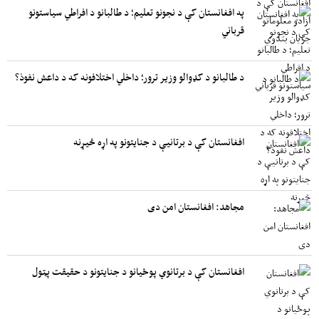
په افغانستان کې د نجونو تعلیم؛ د طالبانو د افراطي سیاستونو
قرباني
د طالبانو د کډوالو وزیر ترور؛ داخلي اختلافونه که د داعش نفوذ؟
افغانستان کې د برتانیې د جنایتونو په اړه څیړنه
مجاهد: افغانستان امن دی
افغانستان کې د برتانوي پوځیانو د جنایتونو د حقیقت پټول