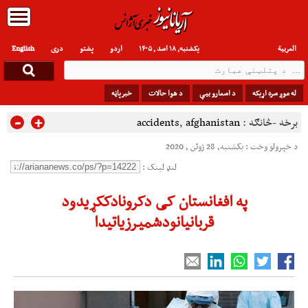
العربیة
یکشنبه, ۱۸ اسد , ۱۴۰۵
اردو
پشتو
دری
English
له موږ سره اړیکه
د اسعارو بیې
د هوا حالات
خبرپاڼه
-
+
برخه -څانګه :
afghanistan
,
accidents
د خپرولو وخت : یکشنبه, 28 ژوئن , 2020
لنډ لینک :
په افغانستان کی دکرونادککړیدود
قربانیانودشمیرزیاتیدا