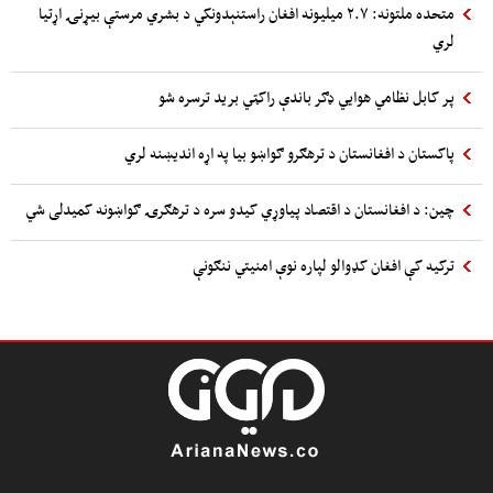
متحده ملتونه: ۲.۷ میلیونه افغان راستنېدونکي د بشري مرستې بیړنۍ اړتیا
لري
پر کابل نظامي هوایي ډګر باندې راکټي برید ترسره شو
پاکستان د افغانستان د ترهګرو ګواښو بیا په اړه اندیښنه لري
چین: د افغانستان د اقتصاد پیاوړي کیدو سره د ترهګرۍ ګواښونه کمیدلی شي
ترکیه کې افغان کډوالو لپاره نوې امنیتي ننګونې