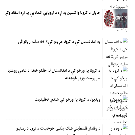
جاپان د کرونا واکسین په اړه د اروپايي اتحادیې په اړه انتقاد وکړ
په افغانستان کې د کرونا مړینو کې٪ 46 سلنه زیاتوالی
د کرونا په ورځو کې د افغانستان له خلکو څخه د عامې روغتیا
سرپرست وزیر غوښتنه
ویډیو/ د کرونا په ورځو کې هندي تخلیقیت
د وفادار فلسطیني هلک ښکلی خوځښت د نړۍ د رسنیو