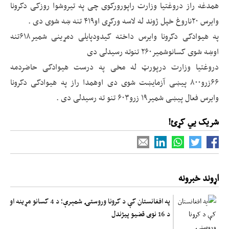
همدغه راز دروغتیا وزارت راپورورکوی چی په تیروشوا روزکی دکرونا
وایرس ۲۰ناروغ خپل ژوند له لاسه ورکړی او۴۱۹ تنه ښه شوی دی .
په هیوادکی دکرونا وایرس داخته کیدودپایلی دمړینی شمیر۶۱۸تنه
اوښه شوی کسانوشمیر۲۶۰ تنوته رسیدلی دی
دروغتیا وزارت درپورټ له مخی په درست هیوادکی حاضردمه
۶۶زرو۸۰۰ پیښی آزمايښت شوی دی اوهمدا راز په هیوادکی دکرونا
وایرس فعال پیښی شمیر۱۹ زرو۶۰۳ تنو ته رسیدلی دی .
شریک یي کړئ!
اړوند خبرونه
په افغانستان کې د کرونا وروستۍ شمېرې؛ د 4 کسانو مړینه او
د 16 نوی قضیو پیژندل