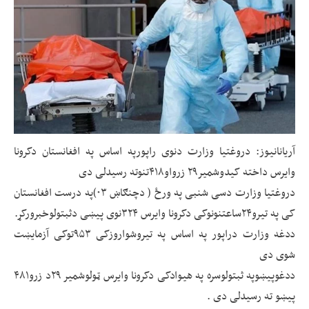
آریانانیوز: دروغتیا وزارت دنوی راپورپه اساس په افغانستان دکرونا
وایرس داخته کیدوشمیر۲۹ زرواو۴۱۸تنوته رسیدلی دی
دروغتیا وزارت دسی شنبی په ورځ ( دچنګاښ ۰۳)په درست افغانستان
کی په تیرو۲۴ساعتنونوکی دکرونا وایرس ۳۲۴نوی پیښی دثبتولوخبرورکړ.
ددغه وزارت دراپور په اساس په تیروشواروزکی ۹۵۳توکی آزمایښت
شوی دی
ددغوپیښوپه ثبتولوسره په هیوادکی دکرونا وایرس ټولوشمیر ۲۹د زرو۴۸۱
پیښو ته رسیدلی دی .