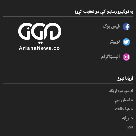
په ټولنیزو رسنیو کې مو تعقیب کړئ
فیس بوک
توییتر
انېسټاګرام
آریانا نیوز
له موږ سره اړیکه
د اسعارو بیې
د هوا حالات
خبرپاڼه
Rss