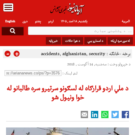
العربیة
یکشنبه, ۱۸ اسد , ۱۴۰۵
اردو
پشتو
دری
English
له موږ سره اړیکه
د اسعارو بیې
د هوا حالات
خبرپاڼه
-
+
برخه -څانګه :
security
,
afghanistan
,
accidents
د خپرولو وخت : سه‌شنبه, 14 آگوست , 2018
لنډ لینک :
د ملي اردو قرارګاه له لسګونو سرتیرو سره طالبانو له
خوا ونیول شو