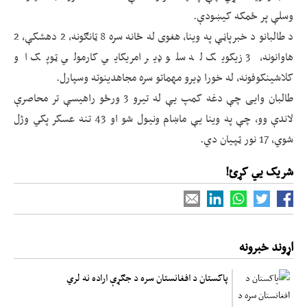
وسلې پر ځمکه کیښودې.
د طالبانو د خبرپاڼې په وینا، هغوی له ځانه سره 8 ټانګونه، 2 دهشکې، 2
هاوانونه، 3 زیکویک له سلو ډیر امریکایي کارمولي ټوپک او
کلاشینکوفونه، له خورا ډیرو مهماتو سره مجاهدینوته وسپارل.
طالبان وایی چې دغه کمپ یې له تیرو 3 ورځو راهیسې تر محاصرې
لاندې وو، چې په وینا یې ماښام ونیول شو او 43 تنه عسکر پکي وژل
شوي، 17 نور ټپیان دي.
شریک یي کړئ!
اړوند خبرونه
پاکستان د افغانستان سره د جګړې اراده نه لري