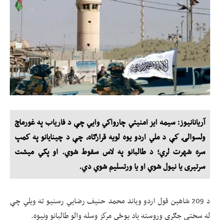
آریانانیوز: سیمه ایز امنيتي چارواكي وایي چې د فارياب په غورماچ
ولسوالۍ كې د ملي اردو یوه لویه قرارګاه، چې د چينايانو په كمپ
سره شهرت لري؛ د طالبانو په لاس سقوط شوي. او پکي میشت
سرتیری یا نیول شوي او یا ورتسلیم شوي دي.
د 209 شاهين قول اردو وياند محمد حنيف رضايي رسنیو ته ویلي چې
له سختې جګړې وروسته ياد پوځي مركز وسله والو طالبانو ونيوه.