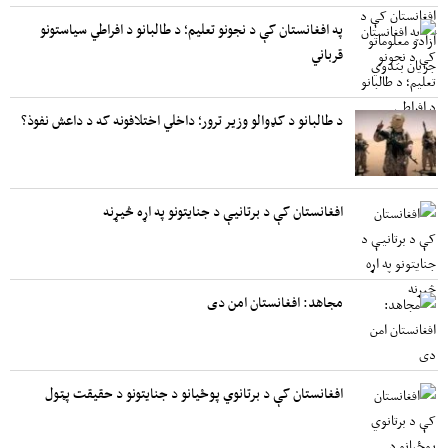
په افغانستان کې د نجونو تعلیم؛ د طالبانو د افراطي سیاستونو
قرباني
د طالبانو د کډوالو وزیر ترور؛ داخلي اختلافونه که د داعش نفوذ؟
افغانستان کې د برتانیې د جنایتونو په اړه څیړنه
مجاهد: افغانستان امن دی
افغانستان کې د برتانوي پوځیانو د جنایتونو د حقیقت پټول