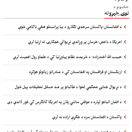
نوی خبرونه
د افغانستان-پاکستان سرحدي تګلارو د بیا پرانستلو هڅې ناکامې شوې
امریکا د داعش-خرسان پر وړاندې نړیوالې همکارۍ ته اړتیا لري
حبیب الله آخندزاده: د شریعت نظام پیاوړتیا کې د علماو رول اهمیت لري
ازبکستان او قزاقستان په افغانستان کې د صادراتو زیاتولو هوکړه
د نړیوال جنایي محکمې لخوا د طالبانو پر ضد مسقل تحقیقات پیل شول
د افغان اتباعو لپاره د موقتي ساتنې پلان په امریکا کانګرس کې غور لاندې دی
پاکستان د افغانستان سره د جګړې اراده نه لري
روسیه د هندوستان سمندر ته د ریل پټلۍ جوړول په پام کې لري، افغانستان د