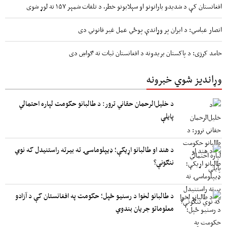
افغانستان کې د شدیدو بارانونو او سېلابونو خطر، د تلفات شمېر ۱۵۷ ته لوړ شوی
انصار عباسي: د ایران پر وړاندې پوځي عمل غیر قانوني دی
حامد کرزی: د پاکستان بریدونه د افغانستان ثبات ته ګواښ دی
وړاندیز شوي خبرونه
د خلیل‌الرحمان حقاني ترور: د طالبانو حکومت لپاره احتمالي
پایلې
د هند او طالبانو اړیکې؛ ډیپلوماسۍ ته بیرته راستنیدل که نوي
ننګونې؟
د طالبانو لخوا د رسنیو ځپل؛ حکومت په افغانستان کې د آزادو
معلوماتو جریان بندوي