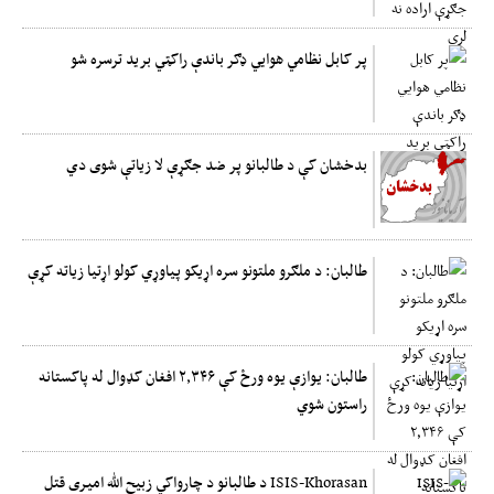
پر کابل نظامي هوایي ډګر باندې راکټي برید ترسره شو
بدخشان کې د طالبانو پر ضد جګړې لا زیاتې شوی دي
طالبان: د ملګرو ملتونو سره اړیکو پیاوړي کولو اړتیا زیاته کړې
طالبان: یوازې یوه ورځ کې ۲,۳۴۶ افغان کډوال له پاکستانه
راستون شوي
ISIS-Khorasan د طالبانو د چارواکي زبیح الله امیری قتل