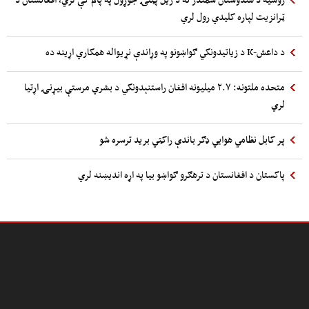
ټرانزیت لپاره کلیدي رول لري
د داعش-K د زیاتیدونکي ګواښونو په وړاندې نړیواله همکاري اړینه ده
متحده ملتونه: ۲.۷ میلیونه افغان راستنېدونکي د بشري مرستې بیړنۍ اړتیا
لري
پر کابل نظامي هوایي ډګر باندې راکټي برید ترسره شو
پاکستان د افغانستان د ترهګرو ګواښو بیا په اړه اندیښنه لري