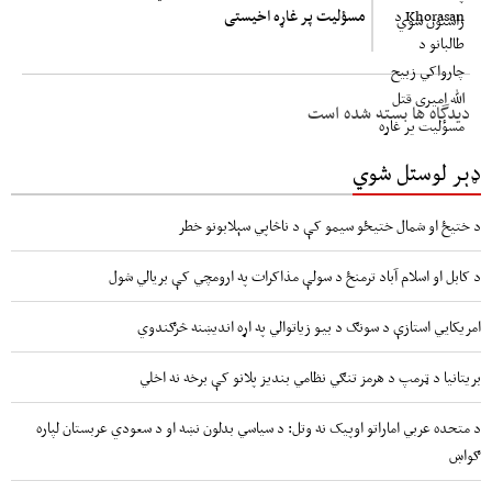
مسؤلیت پر غاړه اخیستی
دیدگاه ها بسته شده است
ډېر لوستل شوي
د ختیځ او شمال ختیځو سیمو کې د ناڅاپي سېلابونو خطر
د کابل او اسلام آباد ترمنځ د سولې مذاکرات په ارومچي کې بريالي شول
امریکايي استازې د سونګ د بیو زیاتوالي په اړه اندیښنه څرګندوي
بریتانیا د ټرمپ د هرمز تنګي نظامي بندیز پلانو کې برخه نه اخلي
د متحده عربي اماراتو اوپیک نه وتل: د سیاسي بدلون نښه او د سعودي عربستان لپاره
ګواښ