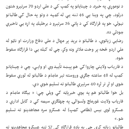
د نوموړي په خبره، د چينايانو په كمپ كې د ملي اردو 70 سرتېرو شتون
درلود، چې په وینا یې 46 تنه يې له كمپه د وتو په حال کې طالبانو
نيولي، خو په قرارګاه كې د پاتې 26 سرتېرو د برخليك په اړه یې ناخبري
ښودلي ده.
رضايي زياتوي، د طالبانو د بريد پر مهال د ملي دفاع وزارت او ناټو له
ملي اردو څخه پر وخت ملاتړ ونه وكړ، چې له کبله یې دا قرارګاه سقوط
شوه.
د فارياب ولایتي چارواکي هم پېښه تأييدوي او وايې، چې د چينايانو
كمپ له 48 ساعته جګړې وروسته تېر ماښام د طالبانو له لوري سقوط
شوی او لږ تر لږه 40 سرتېري طالبانو ته تسليم شوي دي.
بل خوا طالبانو هم په یوې خبرپاڼه کې ویلي چې: « بیګاه ماښام د
فاریاب ولایت غورماچ ولسوالۍ په چهلګزي سیمه کې د کابل ادارې د
عسکرو لوی بیس (نظامي کمپ) له عسکرو سره مجاهدینو ته تسلیم
شو.»
طالبانو زیاته کړي چې په یاده قرارګاه کې 57 تنه عسکرو مجاهدینو ته