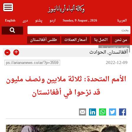
العربیة
Sunday, 9 August , 2026
اردو
پشتو
دری
English
من نحن
اتصل بنا
أسعار العملات
طقس أفغانستان
النشرة الإخبارية
-
+
أفغانستان
,
الحوادث
2022-12-09
الأمم المتحدة: ثلاثة ملايين ونصف مليون
قد نزحوا في أفغانستان