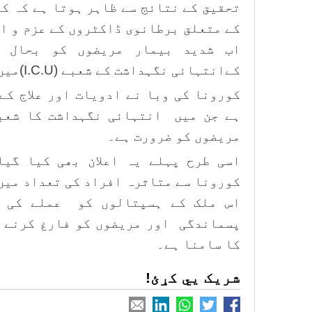
تحقیق کے نتائج سے ظاہر ہوتا ہے کہ ک
کے متعلق برطانوی ڈاکٹروں کے عزم و ا
اب شدید بیمار مریضوں کو بحال ک
کےانتہائی نگہداشت کے شعبے (I.C.U)میں رکھنا نہیں چاہتے۔
کورونا کی وبا نے ادویات اور علاج کے
ہے جن میں انتہائی نگہداشت کا شعبہ
مریضوں کو ضرورت ہے۔
اسی طرح پہلے یہ اعلان بھی کیا گیا
کورونا سے متاثرہ افراد کی تعداد میں
اس ملک کے ہسپتالوں کو عملے کی غ
پسماندگی اور مریضوں کو فارغ کرنے ک
کا سامنا ہے۔
شریک یي کړئ!