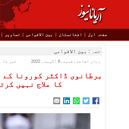
صفحہ اول
افغانستان
بین الاقوامی
تصاویر
حصہ :
بین الاقوامی
زمان اشاعت : شنبه, 6 آگوست , 2022
خبر کا م
برطانوی ڈاکٹر کورونا کے د
کا علاج نہیں کرت