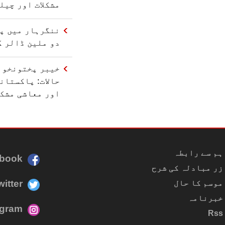
مشکلات اور چیل
ننگرہار میں پا
دو ملین ڈالر ک
خیبر پختونخوا
حالات: پاکستان
اور معاشی مشکل
ہم سے رابطہ
book
زر مبادلہ کی شرح
witter
موسم کا حال
خبرنامہ
agram
Rss