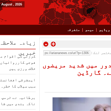
7 August , 2026
ویڈیو
میمو
متفرقہ
زیادہ ملاحظہ
-
+
خبریں
ختصر لنک :
کرزئی کی اقوام مت
فوجی کارروائیاں ب
ور میں شدید مریضوں
خلاف ورزی ہیں
ے۔ گارڈین
ایمشرقی افغانستا
سبب سیلاب کا خطرہ 
برطانیہ نے ٹرمپ ک
ناکہ بندی میں شام