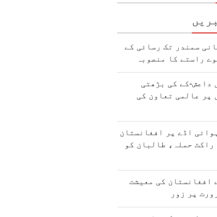
ریں
نی سمندر تک رسائی کے
وے راستے کا منصوبہ
 داعش-کے کی بڑھتی
 پر عالمی تعاون کی
وائی اڈے پر افغانستان
راکٹ حملہ، طالبان کو
 افغانستان کی معیشت
ورت پر زور