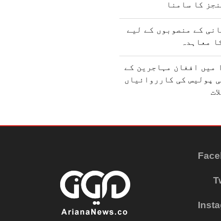
نجز کا سامنا
نی کے منصوبوں کے لیے
ا معاہدہ
 میں افغان مہاجرین کے
ی پولیس کی کارروائیاں
ات
Face
T
Inst