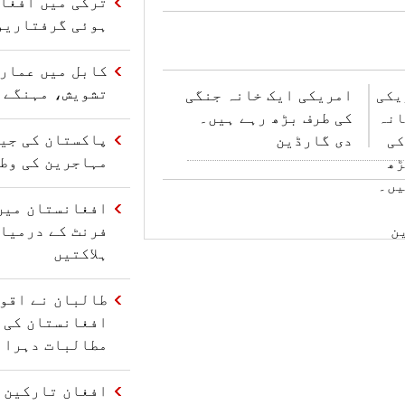
ترکی میں افغا
ہوئی گرفتاریو
کابل میں عمارت
تشویش، مہنگے 
امریکی ایک خانہ جنگی
کی طرف بڑھ رہے ہیں۔
دی گارڈین
مہاجرین کی وط
افغانستان میں
فرنٹ کے درمیا
ہلاکتیں
طالبان نے اقو
افغانستان کی 
مطالبات دہرائ
افغان تارکین و