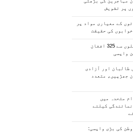
ن مہاجرین کی بڑھتی
ں پر تشویش
وں کے معیاری مواد پر
خوابوں کی حقیقت
پاکستان کی جیلوں سے 325 افغان
ن واپسی
 طالبان اور آزادی
ن جھڑپیں، متعدد
ام متحدہ میں
نمائندگی کیلئے
ے
طن کی بڑی واپسی: