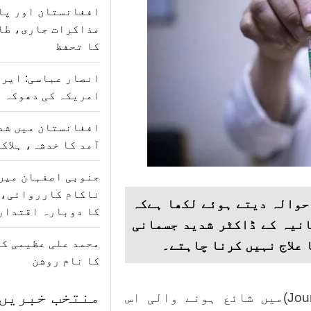
افغانستان اور پا
مذاکرات جاری، طا
کا تحفظ
انصار عباسی: ایرا
امریکہ کی دھوکہ د
افغانستان میں شدی
آمد کا خدشہ، ہلاکتوں کی
جنوبی اصفہان میں
ناکام کارروائی، 
حوالہ دیتے ہوئے لکھا ہےکہ
کا دوبارہ اقتدار
 برطانیہ کے ڈاکٹر شدید جسمانی
محمد علی عظیمی کی
 علاج نہیں کرنا چاہتے۔
کا نام روشن
منتخب خبریں
مجلہ اخلاق طبی(Journal of Medical Ethics)میں شائع ہونے والی اس