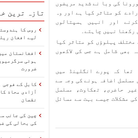
ورونا کی وبا نے شدید مریضوں
تازہ ترین خب
رادے کو متاثر کیا ہے اور وہ
رنے اور انہیں ہسپتالوں
روس کا ہندوستا
لیے افغان ریل
 مختلف پہلوؤں کو متاثر کیا
 بھی شامل ہے جس کی لاکھوں
افغانستان میں
ہوئی سرگرمیوں
ضرورت
 تھا کہ پورے انگلینڈ میں
 مسلسل اضافہ ہونے کی وجہ سے
کابل کے فوجی ہ
یر حاضری، تھکاوٹ، مسلسل
آزادی محاذ کا 
ی مشکلات جیسے بہت سے مسائل
نقصان
چین کی جانب سے
کی بحالی کی ضر