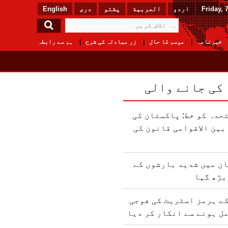
Friday, 
اردو
العربیة
پشتو
دری
English
خبرنامہ
موسم کا حال
زر مبادلہ کی شرح
ہم سے رابطہ
 کی جانے والی
حدہ کو خط: پاکستان کی
ین الاقوامی قانون کی
ن میں شدید بارشوں کے
بڑھ گیا
ے ہرمز اسٹریٹ کی فوجی
ل ہونے سے انکار کر دیا