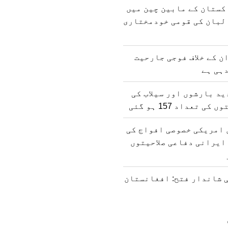
کستان کے مابین چین میں
لبان کی قومی خودمختاری
ن کے خلاف فوجی جارحیت
ہی ہے
د بارشوں اور سیلاب کی
 تعداد 157 ہو گئی
 امریکی خصوصی افواج کی
ایرانی دفاعی صلاحیتوں
 شاندار فتح: افغانستان