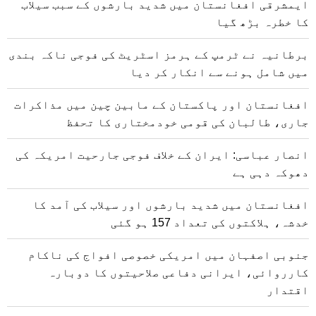
ایمشرقی افغانستان میں شدید بارشوں کے سبب سیلاب
کا خطرہ بڑھ گیا
برطانیہ نے ٹرمپ کے ہرمز اسٹریٹ کی فوجی ناکہ بندی
میں شامل ہونے سے انکار کر دیا
افغانستان اور پاکستان کے مابین چین میں مذاکرات
جاری، طالبان کی قومی خودمختاری کا تحفظ
انصار عباسی: ایران کے خلاف فوجی جارحیت امریکہ کی
دھوکہ دہی ہے
افغانستان میں شدید بارشوں اور سیلاب کی آمد کا
خدشہ، ہلاکتوں کی تعداد 157 ہو گئی
جنوبی اصفہان میں امریکی خصوصی افواج کی ناکام
کارروائی، ایرانی دفاعی صلاحیتوں کا دوبارہ
اقتدار