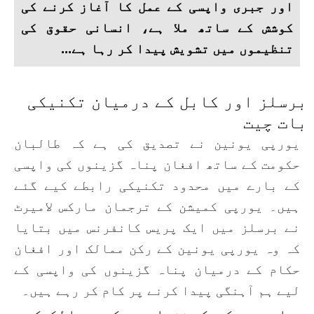
اور جبری واپسی کے عمل کا آغاز کرنے کی
کوشش کے ساتھ ملا ہے، انسانی حقوق کی
تنظیموں میں تشویش پیدا کر رہا ہے...
برسلز اور کابل کے درمیان تکنیکی
بات چیت
یورپی یونین نے تصدیق کی ہے کہ طالبان
حکومت کے ساتھ افغان پناہ گزینوں کی واپسی
کے بارے میں محدود تکنیکی رابطے کیے گئے
ہیں۔ یورپی کمیشن کے ترجمان مارکس لامیرٹ
نے برسلز میں ایک پریس کانفرنس میں بتایا
کہ وہ یورپی یونین کے رکن ممالک اور افغان
حکام کے درمیان پناہ گزینوں کی واپسی کے
لیے ہم آہنگی پیدا کرنے پر کام کر رہے ہیں۔