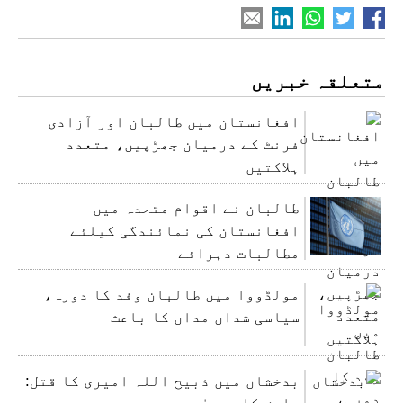
متعلقہ خبریں
افغانستان میں طالبان اور آزادی
فرنٹ کے درمیان جھڑپیں، متعدد
ہلاکتیں
طالبان نے اقوام متحدہ میں
افغانستان کی نمائندگی کیلئے
مطالبات دہرائے
مولڈووا میں طالبان وفد کا دورہ،
سیاسی شداں مداں کا باعث
بدخشاں میں ذبیح اللہ امیری کا قتل:
داعش کا دعویٰ