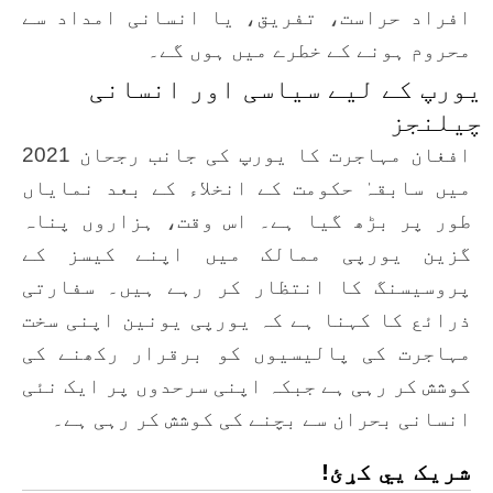
افراد حراست، تفریق، یا انسانی امداد سے
محروم ہونے کے خطرے میں ہوں گے۔
یورپ کے لیے سیاسی اور انسانی
چیلنجز
افغان مہاجرت کا یورپ کی جانب رجحان 2021
میں سابقہٰ حکومت کے انخلاء کے بعد نمایاں
طور پر بڑھ گیا ہے۔ اس وقت، ہزاروں پناہ
گزین یورپی ممالک میں اپنے کیسز کے
پروسیسنگ کا انتظار کر رہے ہیں۔ سفارتی
ذرائع کا کہنا ہے کہ یورپی یونین اپنی سخت
مہاجرت کی پالیسیوں کو برقرار رکھنے کی
کوشش کر رہی ہے جبکہ اپنی سرحدوں پر ایک نئی
انسانی بحران سے بچنے کی کوشش کر رہی ہے۔
شریک یي کړئ!