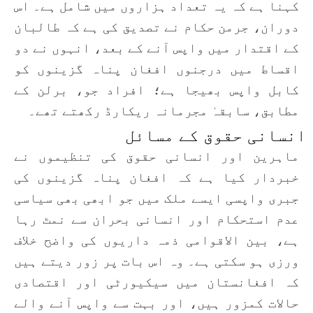
کہنا ہے کہ یہ تعداد ہزاروں میں شامل ہے۔ اس
دوران، جرمن حکام نے تصدیق کی ہے کہ طالبان
کے اقتدار میں واپس آنے کے بعد، انہوں نے دو
اقساط میں درجنوں افغان پناہ گزینوں کو
کابل واپس بھیجا ہے؛ افراد جو، برلن کے
مطابق، سابقہٰ مجرمانہ ریکارڈ رکھتے تھے۔
انسانی حقوق کے مسائل
ماہرین اور انسانی حقوق کی تنظیموں نے
خبردار کیا ہے کہ افغان پناہ گزینوں کی
جبری واپسی ایسے ملک میں جو ابھی بھی سیاسی
عدم استحکام اور انسانی بحران سے نمٹ رہا
ہے، بین الاقوامی ذمہ داریوں کی واضح خلاف
ورزی ہو سکتی ہے۔ وہ اس بات پر زور دیتے ہیں
کہ افغانستان میں سیکیورٹی اور اقتصادی
حالات کمزور ہیں، اور بہت سے واپس آنے والے