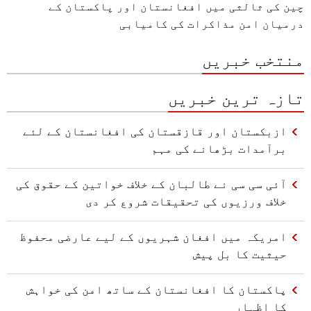
چین کی ثالثی میں افغانستان اور پاکستان کے
درمیان امن مذاکرات کی کامیابی
منتخب خبریں
تازہ ترین خبریں
ازبکستان اور قازقستان کی افغانستان کے لئے
برآمدات بڑھانے کی مہم
آئی سی سی نے طالبان کے خلاف خواتین کے حقوق کی
خلاف ورزیوں کی تحقیقات شروع کر دی
امریکہ میں افغان شہریوں کے لیے عارضی محفوظ
حیثیت کا بل پیش
پاکستان کا افغانستان کے ساتھ امن کی خواہش
کا اظہار