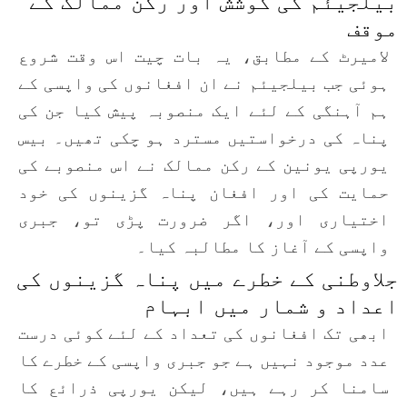
بیلجیئم کی کوشش اور رکن ممالک کے
موقف
لامیرٹ کے مطابق، یہ بات چیت اس وقت شروع
ہوئی جب بیلجیئم نے ان افغانوں کی واپسی کے
ہم آہنگی کے لئے ایک منصوبہ پیش کیا جن کی
پناہ کی درخواستیں مسترد ہو چکی تھیں۔ بیس
یورپی یونین کے رکن ممالک نے اس منصوبے کی
حمایت کی اور افغان پناہ گزینوں کی خود
اختیاری اور، اگر ضرورت پڑی تو، جبری
واپسی کے آغاز کا مطالبہ کیا۔
جلاوطنی کے خطرے میں پناہ گزینوں کی
اعداد و شمار میں ابہام
ابھی تک افغانوں کی تعداد کے لئے کوئی درست
عدد موجود نہیں ہے جو جبری واپسی کے خطرے کا
سامنا کر رہے ہیں، لیکن یورپی ذرائع کا