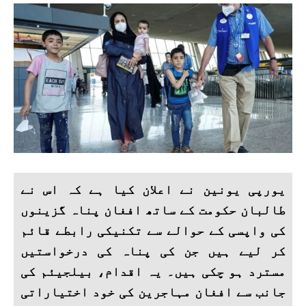
یورپی یونین نے اعلان کیا ہے کہ اس نے
طالبان حکومت کے ساتھ افغان پناہ گزینوں
کی واپسی کے حوالے سے تکنیکی رابطے قائم
کر لیے ہیں جن کی پناہ کی درخواستیں
مسترد ہو چکی ہیں۔ یہ اقدام، بیلجیئم کی
جانب سے افغان مہاجرین کی خود اختیاراتی