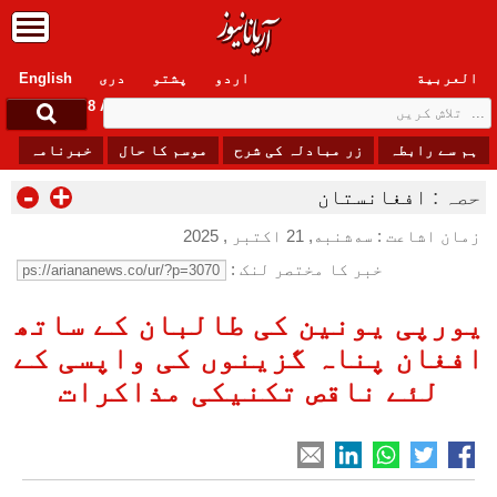
العربیة
اردو
پشتو
دری
English
Saturday, 8 August , 2026
ہم سے رابطہ
زر مبادلہ کی شرح
موسم کا حال
خبرنامہ
-
+
حصہ :
افغانستان
زمان اشاعت : سه‌شنبه, 21 اکتبر , 2025
خبر کا مختصر لنک :
یورپی یونین کی طالبان کے ساتھ
افغان پناہ گزینوں کی واپسی کے
لئے ناقص تکنیکی مذاکرات