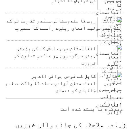
کی خواہش کا اظہار
روس کا ہندوستانی سمندر تک رسائی کے
لیے افغان ریلوے راستے کا منصوبہ
افغانستان میں داعش-کے کی بڑھتی
ہوئی سرگرمیوں پر عالمی تعاون کی
ضرورت
کابل کے فوجی ہوائی اڈے پر
افغانستان آزادی محاذ کا راکٹ حملہ،
طالبان کو نقصان
دیدگاه ها بسته شده است
زیادہ ملاحظہ کی جانے والی خبریں