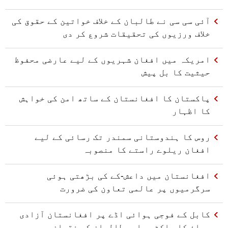
آئی سی سی نے طالبان کے خلاف خواتین کے حقوق کی
خلاف ورزیوں کی تحقیقات شروع کر دی
امریکہ میں افغان شہریوں کے لیے عارضی محفوظ
حیثیت کا بل پیش
پاکستان کا افغانستان کے ساتھ امن کی خواہش
کا اظہار
روس کا ہندوستانی سمندر تک رسائی کے لیے
افغان ریلوے راستے کا منصوبہ
افغانستان میں داعش-کے کی بڑھتی ہوئی
سرگرمیوں پر عالمی تعاون کی ضرورت
کابل کے فوجی ہوائی اڈے پر افغانستان آزادی
محاذ کا راکٹ حملہ، طالبان کو نقصان