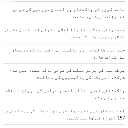
حامد کرزی کی پاکستان پر افغان سرزمین کی فوجی
تجاوزات کی شدید مذمت
موسمیاتی محکمہ کا بڑا اعلان: مشرقی اور شمال مشرقی
علاقوں میں سیلاب کا خدشہ
چین میں طالبان اور پاکستانی افسروں کے درمیان
مذاکرات جاری
برطانیہ کی ہرمز تنگے کی فوجی ناکہ بندی میں عدم
شرکت، امریکہ کی پالیسیوں کی مخالفت
پاکستانی تجزیہ نگار انصار عباسی کی ایران کے خلاف
حملوں کی مذمت
افغانستان میں شدید بارشوں اور سیلاب کی پیشگوئی،
157 افراد کی جانیں گئیں