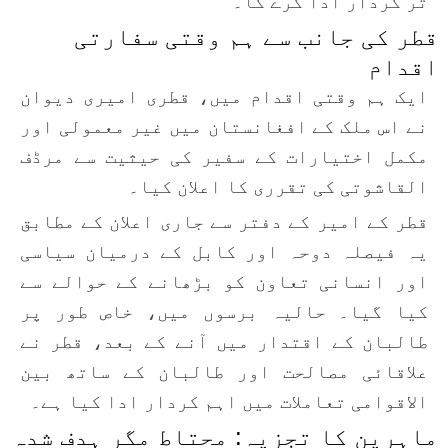
تر کردار ادا کرے گا۔
قطر کی جانب سے ہم وقتی سفارتی
اقدام
ایک ہم وقتی اقدام میں، قطری امیری دیوان
نے اس ملک کے افغانستان میں غیر معمولی اور
مکمل اختیارات کے سفیر کی حیثیت سے مرڈف
القاشوتی کی تقرری کا اعلان کیا۔
قطر کے امیر کے دفتر سے جاری اعلان کے مطابق
یہ فیصلہ دوحہ اور کابل کے درمیان سیاسی
اور انسانی تعاون کو بڑھانے کے حوالے سے
کیا گیا۔ حالیہ برسوں میں، خاص طور پر
طالبان کے اقتدار میں آنے کے بعد، قطر نے
علاقائی مصالحت اور طالبان کے ساتھ بین
الاقوامی تعاملات میں اہم کردار ادا کیا ہے۔
ماہرین کا تجزیہ: محتاط مگر ہدف شدہ