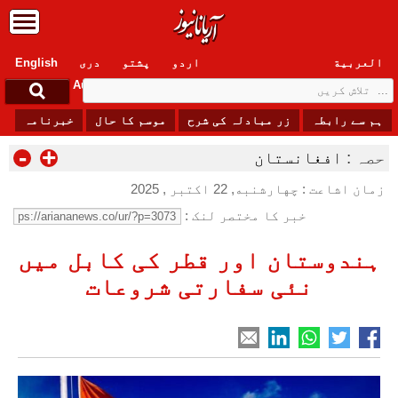
العربیة
اردو
پشتو
دری
English
Sunday, 9 August , 2026
ہم سے رابطہ
زر مبادلہ کی شرح
موسم کا حال
خبرنامہ
-
+
حصہ :
افغانستان
زمان اشاعت : چهارشنبه, 22 اکتبر , 2025
خبر کا مختصر لنک :
ہندوستان اور قطر کی کابل میں
نئی سفارتی شروعات