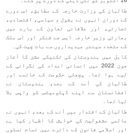
16 اکتوبر کو نئی دہلی کے دورے پر گئے۔
طالبان کی وزارت خارجہ کے مطابق، اس دورے
کے دوران انہوں نے بقول ، سیاسی، اقتصادی،
تجارتی، اور علاقائی تعاون کے بارے میں
بھارتی وزیر خارجہ ایس جے شنکر اور اس ملک
کے متعدد سینئر عہدیداروں سے بات چیت کی۔
کابل میں ہندوستان کی تکنیکی مشن کا آغاز
جون 2022 میں انسانی امداد کی نگرانی کے
لیے ہوا تھا۔ پچھلی حکومت کے خاتمے اور
طالبان کی آمد کے بعد، ہندوستان نے
افغانستان سے اپنے ڈپلومیٹس کو واپس بلا
لیا تھا۔
طالبان کے اقتدار میں آنے کے بعد، انہوں نے
عالمی مشغولیت کی خواہش کا اظہار کیا ہے
اور اسلامی قانون کے دائرے میں تمام نسلوں