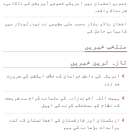
جنوبی اصفہان میں امریکی خصوصی آپریشن کی ناکامی،
شرمناک واقعہ
افغان باڈی بلڈر محمد علی عظیمی نے نیدرلینڈز میں
کامیابی حاصل کی
منتخب خبریں
تازہ ترین خبریں
امریکہ کی داعش خراسان کے خلاف ایکشن کی ضرورت
پر زور
ہیبت اللہ اخوندزادہ کی علمائے کرام سے شریعت
کے نظام کو مستحکم کرنے کی اپیل
ازبکستان اور قازقستان کی افغانستان کے لئے
برآمدات بڑھانے کی مہم