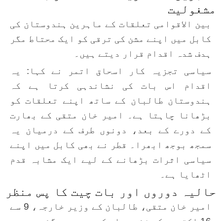
مشغولیت
بین الاقوامی تعلقات کے ماہرین ہندوستان کی
کابل میں اپنے مشن کی ترقی کو ایک محتاط مگر
ہدف شدہ اقدام قرار دیتے ہیں۔
سیاسی تجزیہ کار اسحاق اتمر نے کہا: یہ
اقدام اس بات کی نشاندہی کرتا ہے کہ
ہندوستان طالبان کے ساتھ اپنے تعلقات کو
بڑھانا چاہتا ہے۔ امیر خان متقی کے بھارت
کے دورے کے بعد، دونوں طرف کے درمیان یہ
سمجھ بوجھ ابھرا۔ قطر نے بھی کابل میں اپنے
سیاسی اثرات بڑھانے کے لیے ایک مشابہ قدم
اٹھایا ہے۔
حالیہ دوروں اور بات چیت کا پس منظر
امیر خان متقی، طالبان کے وزیر خارجہ، 9 سے