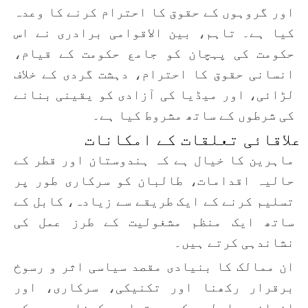
اور گروہوں کے حقوق کا احترام کرنے کا وعدہ
کیا ہے۔ تاہم، بین الاقوامی برادری نے اس
حکومت کی پہچان کو جامع حکومت کے قیام،
انسانی حقوق کا احترام، دہشت گردی کے خلاف
لڑائی، اور میڈیا کی آزادی کو یقینی بنانے
کی شرطوں کے ساتھ مشروط کیا ہے۔
علاقائی تعلقات کے امکانات
ماہرین کا خیال ہے کہ ہندوستان اور قطر کے
حالیہ اقدامات، طالبان کو سرکاری طور پر
تسلیم کرنے کے ایک طریقے سے زیادہ، کابل کے
ساتھ ایک منظم مشغولیت کے طرز عمل کی
نشاندہی کرتے ہیں۔
ان ممالک کا بنیادی مقصد سیاسی اثر و رسوخ
برقرار رکھنا اور تکنیکی، سرکاری، اور
انسانی رابطوں کو برقرار رکھنا ہے جبکہ