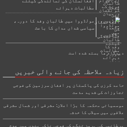
افغانستان کی نمائندگی کیلئے
مطالبات دہرائے
مولڈووا میں طالبان وفد کا دورہ،
سیاسی شداں مداں کا باعث
دیدگاه ها بسته شده است
زیادہ ملاحظہ کی جانے والی خبریں
حامد کرزی کی پاکستان پر افغان سرزمین کی فوجی
تجاوزات کی شدید مذمت
موسمیاتی محکمہ کا بڑا اعلان: مشرقی اور شمال مشرقی
علاقوں میں سیلاب کا خدشہ
برطانیہ کی ہرمز تنگے کی فوجی ناکہ بندی میں عدم