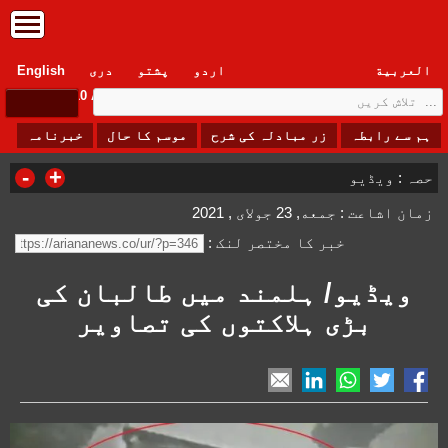
العربیة
اردو
پشتو
دری
English
Monday, 10 August , 2026
ہم سے رابطہ
زر مبادلہ کی شرح
موسم کا حال
خبرنامہ
-
+
حصہ :
ویڈیو
زمان اشاعت : جمعه, 23 جولای , 2021
خبر کا مختصر لنک :
ویڈیو/ ہلمند میں طالبان کی
بڑی ہلاکتوں کی تصاویر