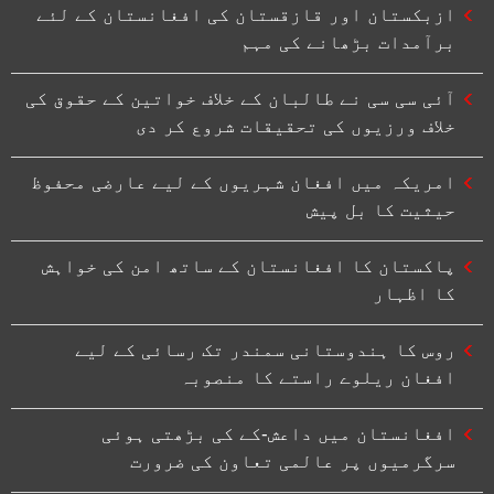
ازبکستان اور قازقستان کی افغانستان کے لئے
برآمدات بڑھانے کی مہم
آئی سی سی نے طالبان کے خلاف خواتین کے حقوق کی
خلاف ورزیوں کی تحقیقات شروع کر دی
امریکہ میں افغان شہریوں کے لیے عارضی محفوظ
حیثیت کا بل پیش
پاکستان کا افغانستان کے ساتھ امن کی خواہش
کا اظہار
روس کا ہندوستانی سمندر تک رسائی کے لیے
افغان ریلوے راستے کا منصوبہ
افغانستان میں داعش-کے کی بڑھتی ہوئی
سرگرمیوں پر عالمی تعاون کی ضرورت