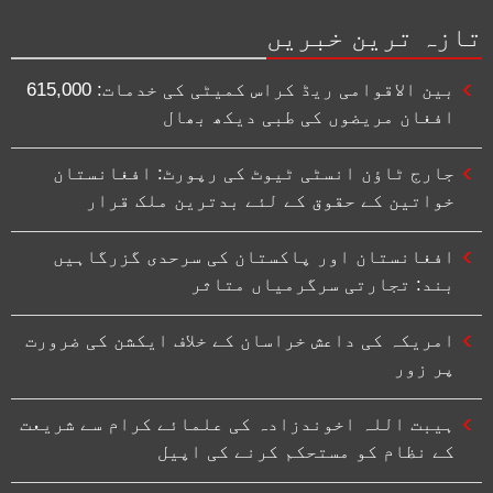
تازہ ترین خبریں
بین الاقوامی ریڈ کراس کمیٹی کی خدمات: 615,000
افغان مریضوں کی طبی دیکھ بھال
جارج ٹاؤن انسٹی ٹیوٹ کی رپورٹ: افغانستان
خواتین کے حقوق کے لئے بدترین ملک قرار
افغانستان اور پاکستان کی سرحدی گزرگاہیں
بند: تجارتی سرگرمیاں متاثر
امریکہ کی داعش خراسان کے خلاف ایکشن کی ضرورت
پر زور
ہیبت اللہ اخوندزادہ کی علمائے کرام سے شریعت
کے نظام کو مستحکم کرنے کی اپیل