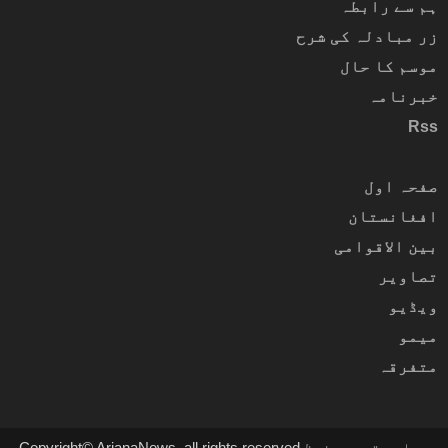
ہم سے رابطہ
زر مبادلہ کی شرح
موسم کا حال
خبرنامہ
Rss
صفحہ اول
افغانستان
بین الاقوامی
تصاویر
ویڈیو
میمو
متفرقہ