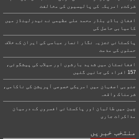
شرکت، امریکہ کی پالیسیوں کی مخالفت
افغان باڈی بلڈر محمد علی عظیمی نے نیدرلینڈز میں
کامیابی حاصل کی
پاکستانی تجزیہ نگار انصار عباسی کی ایران کے خلاف
حملوں کی مذمت
افغانستان میں شدید بارشوں اور سیلاب کی پیشگوئی،
157 افراد کی جانیں گئیں
جنوبی اصفہان میں امریکی خصوصی آپریشن کی ناکامی،
شرمناک واقعہ
چین میں طالبان اور پاکستانی افسروں کے درمیان
مذاکرات جاری
منتخب خبریں