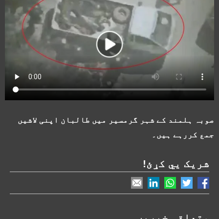
صوبہ ہلمند کے شہر گرمسیر میں طالبان اپنی لاشیں
جمع کررہے ہیں۔
شریک یي کړئ!
متعلقہ خبریں