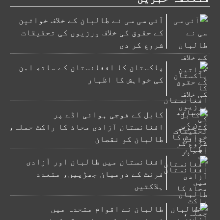
آئی سی سی نے طالبان کے خلاف خواتین
کے حقوق کی خلاف ورزیوں کی تحقیقات
شروع کر دی
پاکستان کا افغانستان کے ساتھ امن
کی خواہش کا اظہار
کابل کے فوجی ہوائی اڈے پر
افغانستان آزادی محاذ کا راکٹ حملہ،
طالبان کو نقصان
افغانستان میں طالبان اور آزادی
فرنٹ کے درمیان جھڑپیں، متعدد
ہلاکتیں
طالبان نے اقوام متحدہ میں