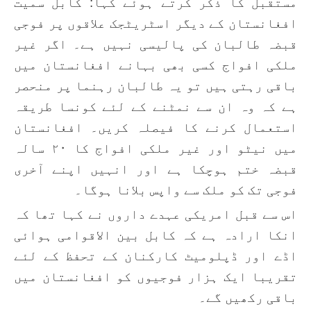
مستقبل کا ذکر کرتے ہوئے کہا: کابل سمیت
افغانستان کے دیگر اسٹریٹجک علاقوں پر فوجی
قبضہ طالبان کی پالیسی نہیں ہے۔ اگر غیر
ملکی افواج کسی بھی بہانے افغانستان میں
باقی رہتی ہیں تو یہ طالبان رہنما پر منحصر
ہے کہ وہ ان سے نمٹنے کے لئے کونسا طریقہ
استعمال کرنے کا فیصلہ کریں۔ افغانستان
میں نیٹو اور غیر ملکی افواج کا ۲۰ سالہ
قبضہ ختم ہوچکا ہے اور انہیں اپنے آخری
فوجی تک کو ملک سے واپس بلانا ہوگا۔
اس سے قبل امریکی عہدے داروں نے کہا تھا کہ
انکا ارادہ ہے کہ کابل بین الاقوامی ہوائی
اڈے اور ڈپلومیٹ کارکنان کے تحفظ کے لئے
تقریبا ایک ہزار فوجیوں کو افغانستان میں
باقی رکھیں گے۔