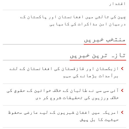
اقتدار
چین کی ثالثی میں افغانستان اور پاکستان کے
درمیان امن مذاکرات کی کامیابی
منتخب خبریں
تازہ ترین خبریں
ازبکستان اور قازقستان کی افغانستان کے لئے
برآمدات بڑھانے کی مہم
آئی سی سی نے طالبان کے خلاف خواتین کے حقوق کی
خلاف ورزیوں کی تحقیقات شروع کر دی
امریکہ میں افغان شہریوں کے لیے عارضی محفوظ
حیثیت کا بل پیش