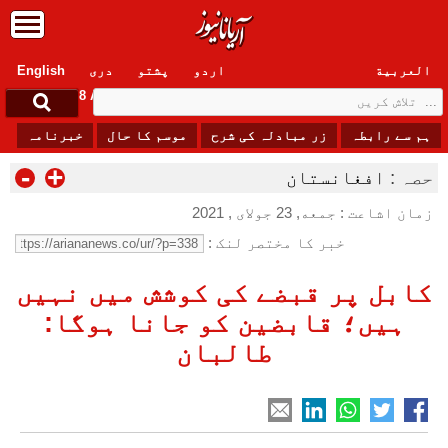
العربیة
اردو
پشتو
دری
English
Saturday, 8 August , 2026
ہم سے رابطہ
زر مبادلہ کی شرح
موسم کا حال
خبرنامہ
-
+
حصہ :
افغانستان
زمان اشاعت : جمعه, 23 جولای , 2021
خبر کا مختصر لنک :
کابل پر قبضے کی کوشش میں نہیں
ہیں؛ قابضین کو جانا ہوگا:
طالبان