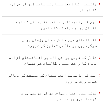
پاکستان کا افغانستان کے ساتھ امن کی خواہش
کا اظہار
روس کا ہندوستانی سمندر تک رسائی کے لیے
افغان ریلوے راستے کا منصوبہ
افغانستان میں داعش-کے کی بڑھتی ہوئی
سرگرمیوں پر عالمی تعاون کی ضرورت
کابل کے فوجی ہوائی اڈے پر افغانستان آزادی
محاذ کا راکٹ حملہ، طالبان کو نقصان
چین کی جانب سے افغانستان کی معیشت کی بحالی
کی ضرورت پر زور
ترکی میں افغان مہاجرین کی بڑھتی ہوئی
گرفتاریوں پر تشویش