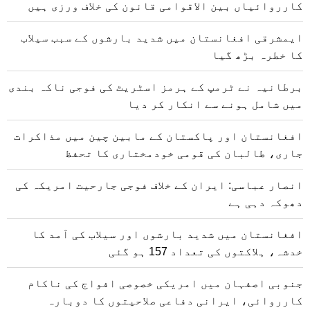
کارروائیاں بین الاقوامی قانون کی خلاف ورزی ہیں
ایمشرقی افغانستان میں شدید بارشوں کے سبب سیلاب
کا خطرہ بڑھ گیا
برطانیہ نے ٹرمپ کے ہرمز اسٹریٹ کی فوجی ناکہ بندی
میں شامل ہونے سے انکار کر دیا
افغانستان اور پاکستان کے مابین چین میں مذاکرات
جاری، طالبان کی قومی خودمختاری کا تحفظ
انصار عباسی: ایران کے خلاف فوجی جارحیت امریکہ کی
دھوکہ دہی ہے
افغانستان میں شدید بارشوں اور سیلاب کی آمد کا
خدشہ، ہلاکتوں کی تعداد 157 ہو گئی
جنوبی اصفہان میں امریکی خصوصی افواج کی ناکام
کارروائی، ایرانی دفاعی صلاحیتوں کا دوبارہ