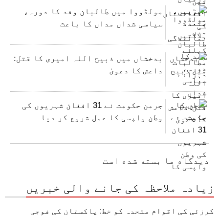
مولڈووا میں طالبان وفد کا دورہ،
سیاسی شداں مداں کا باعث
بدخشاں میں ذبیح اللہ امیری کا قتل:
داعش کا دعویٰ
جرمن حکومت نے 31 افغان شہریوں کی
وطن واپسی کا عمل شروع کر دیا
دیدگاه ها بسته شده است
زیادہ ملاحظہ کی جانے والی خبریں
کرزئی کی اقوام متحدہ کو خط: پاکستان کی فوجی