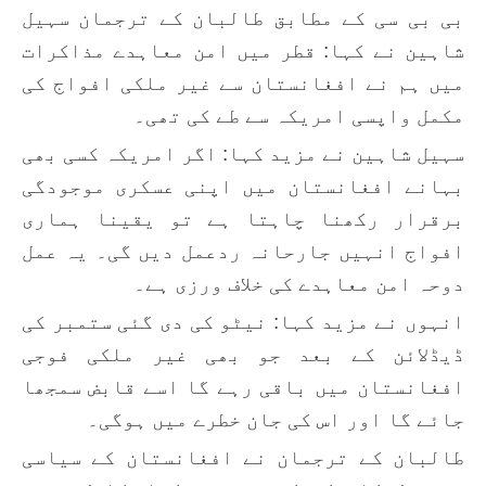
بی بی سی کے مطابق طالبان کے ترجمان سہیل
شاہین نے کہا: قطر میں امن معاہدے مذاکرات
میں ہم نے افغانستان سے غیر ملکی افواج کی
مکمل واپسی امریکہ سے طے کی تھی۔
سہیل شاہین نے مزید کہا: اگر امریکہ کسی بھی
بہانے افغانستان میں اپنی عسکری موجودگی
برقرار رکھنا چاہتا ہے تو یقینا ہماری
افواج انہیں جارحانہ ردعمل دیں گی۔ یہ عمل
دوحہ امن معاہدے کی خلاف ورزی ہے۔
انہوں نے مزید کہا: نیٹو کی دی گئی ستمبر کی
ڈیڈلائن کے بعد جو بھی غیر ملکی فوجی
افغانستان میں باقی رہے گا اسے قابض سمجھا
جائے گا اور اس کی جان خطرے میں ہوگی۔
طالبان کے ترجمان نے افغانستان کے سیاسی