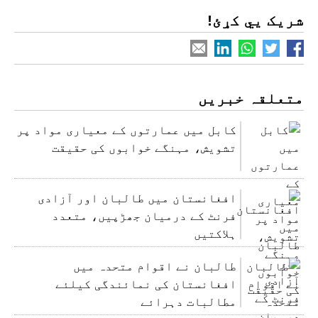
شریک یي کړئ!
متعلقہ خبریں
کابل میں عمارتوں کے معیاری مواد پر
تشویش، مہنگے خوابوں کی حقیقت
افغانستان میں طالبان اور آزادی
فرنٹ کے درمیان جھڑپیں، متعدد
ہلاکتیں
طالبان نے اقوام متحدہ میں
افغانستان کی نمائندگی کیلئے
مطالبات دہرائے