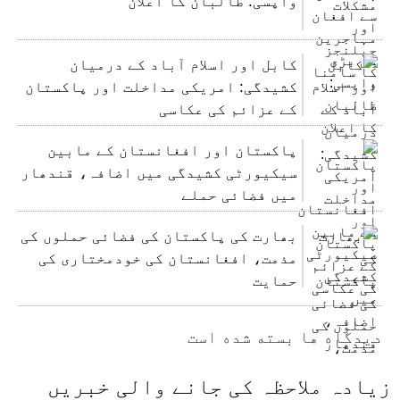
واپسی: طالبان کا اعلان
کابل اور اسلام آباد کے درمیان
کشیدگی: امریکی مداخلت اور پاکستان
کے عزائم کی عکاسی
پاکستان اور افغانستان کے مابین
سیکیورٹی کشیدگی میں اضافہ، قندھار
میں فضائی حملے
بھارت کی پاکستان کی فضائی حملوں کی
مذمت، افغانستان کی خودمختاری کی
حمایت
دیدگاه ها بسته شده است
زیادہ ملاحظہ کی جانے والی خبریں