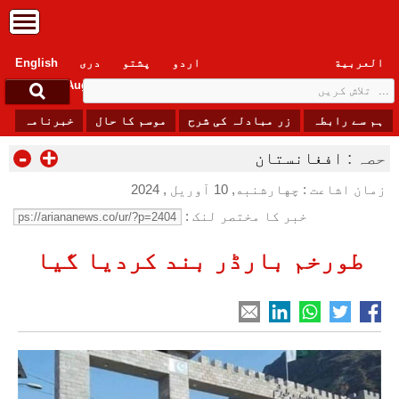
العربیة
اردو
پشتو
دری
English
Friday, 7 August , 2026
ہم سے رابطہ
زر مبادلہ کی شرح
موسم کا حال
خبرنامہ
-
+
حصہ :
افغانستان
زمان اشاعت : چهارشنبه, 10 آوریل , 2024
خبر کا مختصر لنک :
طورخم بارڈر بند کردیا گیا