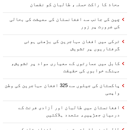
محاذ کا راکٹ حملہ، طالبان کو نقصان
چین کی جانب سے افغانستان کی معیشت کی بحالی
کی ضرورت پر زور
ترکی میں افغان مہاجرین کی بڑھتی ہوئی
گرفتاریوں پر تشویش
کابل میں عمارتوں کے معیاری مواد پر تشویش،
مہنگے خوابوں کی حقیقت
پاکستان کی جیلوں سے 325 افغان مہاجرین کی وطن
واپسی
افغانستان میں طالبان اور آزادی فرنٹ کے
درمیان جھڑپیں، متعدد ہلاکتیں
طالبان نے اقوام متحدہ میں افغانستان کی