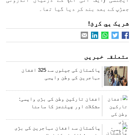
جھڑپ کے بعد بند کر دیا گیا تھا۔
شریک یي کړئ!
متعلقہ خبریں
پاکستان کی جیلوں سے 325 افغان
مہاجرین کی وطن واپسی
افغان تارکین وطن کی بڑی واپسی:
مشکلات اور چیلنجز کا سامنا
پاکستان سے افغان مہاجرین کی بڑی