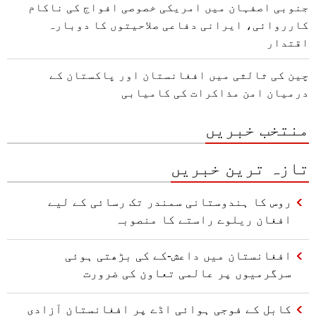
جنوبی اصفہان میں امریکی خصوصی افواج کی ناکام
کارروائی، ایرانی دفاعی صلاحیتوں کا دوبارہ
اقتدار
چین کی ثالثی میں افغانستان اور پاکستان کے
درمیان امن مذاکرات کی کامیابی
منتخب خبریں
تازہ ترین خبریں
روس کا ہندوستانی سمندر تک رسائی کے لیے
افغان ریلوے راستے کا منصوبہ
افغانستان میں داعش-کے کی بڑھتی ہوئی
سرگرمیوں پر عالمی تعاون کی ضرورت
کابل کے فوجی ہوائی اڈے پر افغانستان آزادی