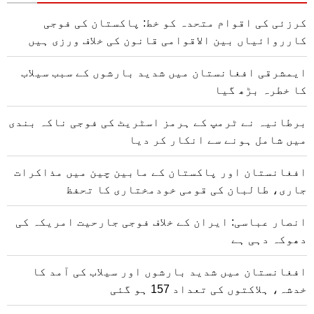
کرزئی کی اقوام متحدہ کو خط: پاکستان کی فوجی
کارروائیاں بین الاقوامی قانون کی خلاف ورزی ہیں
ایمشرقی افغانستان میں شدید بارشوں کے سبب سیلاب
کا خطرہ بڑھ گیا
برطانیہ نے ٹرمپ کے ہرمز اسٹریٹ کی فوجی ناکہ بندی
میں شامل ہونے سے انکار کر دیا
افغانستان اور پاکستان کے مابین چین میں مذاکرات
جاری، طالبان کی قومی خودمختاری کا تحفظ
انصار عباسی: ایران کے خلاف فوجی جارحیت امریکہ کی
دھوکہ دہی ہے
افغانستان میں شدید بارشوں اور سیلاب کی آمد کا
خدشہ، ہلاکتوں کی تعداد 157 ہو گئی