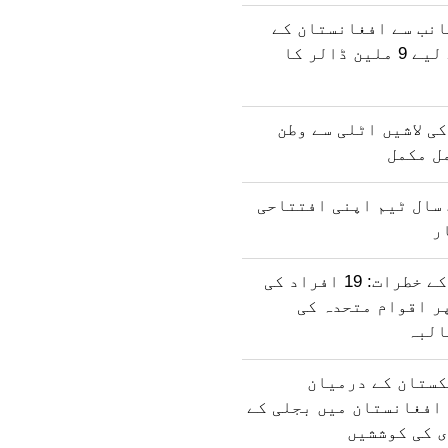
انب سے افغانستان کے
انسانی فنڈ کے لیے 9 ملین ڈالر کا
ی لاشیں اٹلی سے وطن
مل مکمل
سال ٹیم اپنی افتتاحی
ر
افغان مہاجرت کے خطرات: 19 افراد کی
ر اقوام متحدہ کی
البہ
کستان کے درمیان
افغانستان میں بجلی کے
ی کی کوششیں