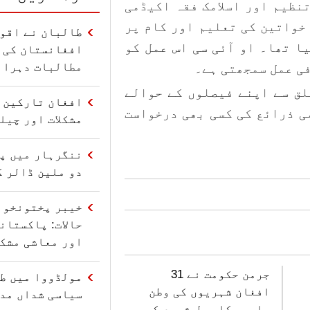
تنظیم اور اسلامک فقہ اکیڈمی
خواتین کی تعلیم اور کام پر
طالبان نے اقو
ا تھا۔ او آئی سی اس عمل کو
افغانستان کی 
مطالبات دہرائ
ی عمل سمجھتی ہے۔
لق سے اپنے فیصلوں کے حوالے
افغان تارکین و
ی ذرائع کی کسی بھی درخواست
مشکلات اور چیل
ننگرہار میں پا
دو ملین ڈالر ک
خیبر پختونخوا
حالات: پاکستان
اور معاشی مشکل
جرمن حکومت نے 31
مولڈووا میں ط
افغان شہریوں کی وطن
سیاسی شداں مدا
واپسی کا عمل شروع کر