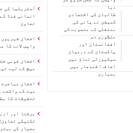
دیا
آسٹریلیا کی ج
طالبان کی اقتصادی
کمیشن نے پانی کی
تعاون
منتقلی کے منصوبے کی
منظوری دی
افغان شہریوں ک
افغانستان اور
واپس لانے کا ع
پاکستان کے درمیان
سیکیورٹی تناؤ میں
افغان قومی فٹ 
اضافہ: قندھار میں
میچ کے لیے تیا
بمباری
موت کے واقعے پ
تحقیقات کا مط
برشنا اور ازب
تکنیکی تعاون: 
معیار کی بہتر