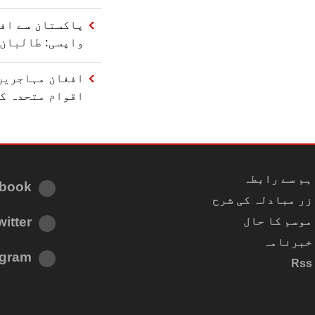
پاکستان سے اف
واپسی: طالبان 
افغان مہاجرین 
اقوام متحدہ ک
ہم سے رابطہ
book
زر مبادلہ کی شرح
witter
موسم کا حال
خبرنامہ
agram
Rss