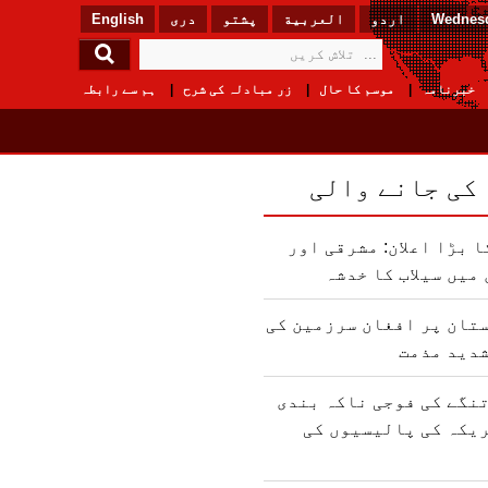
Wednesd
اردو
العربیة
پشتو
دری
English
خبرنامہ
موسم کا حال
زر مبادلہ کی شرح
ہم سے رابطہ
 کی جانے والی
 بڑا اعلان: مشرقی اور
میں سیلاب کا خدشہ
تان پر افغان سرزمین کی
شدید مذمت
نگے کی فوجی ناکہ بندی
یکہ کی پالیسیوں کی