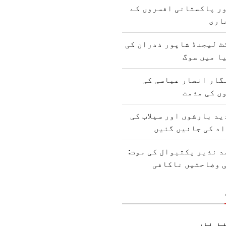
ور پاکستانی افسروں کے
اری
ٹ لیجنڈ شاپور ذدران کی
ا میں سوگ
گار انصار عباسی کی
وں کی مذمت
د بارشوں اور سیلاب کی
 نذیر پکتیوال کی موت:
ی وضاحتیں ناکافی
ریں