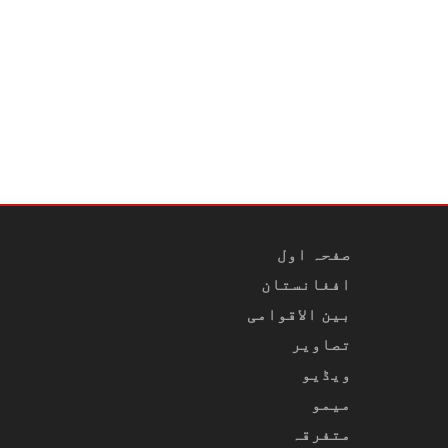
صفحہ اول
افغانستان
بین الاقوامی
تصاویر
ویڈیو
میمو
متفرقہ