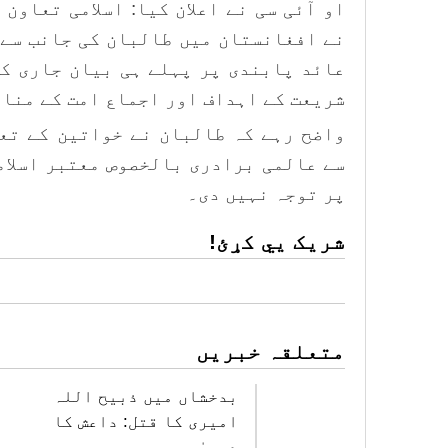
او آئی سی نے اعلان کیا: اسلامی تعاون 
نے افغانستان میں طالبان کی جانب سے 
عائد پابندی پر پہلے ہی بیان جاری کی
شریعت کے اہداف اور اجماع امت کے مناف
واضح رہے کہ طالبان نے خواتین کے تع
سے عالمی برادری بالخصوص معتبر اسلام
پر توجہ نہیں دی۔
شریک یي کړئ!
متعلقہ خبریں
بدخشاں میں ذبیح اللہ
امیری کا قتل: داعش کا
دعویٰ