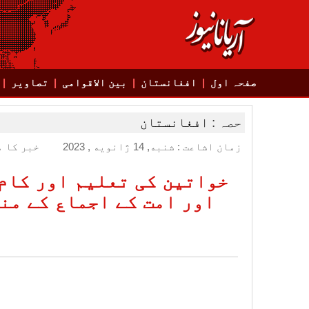
صفحہ اول
افغانستان
بین الاقوامی
تصاویر
حصہ :
افغانستان
زمان اشاعت : شنبه, 14 ژانویه , 2023
خبر کا م
خواتین کی تعلیم اور کام
اور امت کے اجماع کے منا