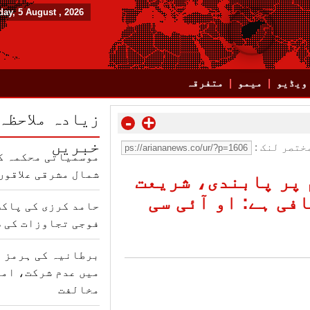
ay, 5 August , 2026
ویڈیو
میمو
متفرقہ
زیادہ ملاحظہ
-
+
خبریں
ختصر لنک :
موسمیاتی محکمہ کا
شمال مشرقی علاقوں 
 پر پابندی، شریعت
فی ہے: او آئی سی
حامد کرزی کی پاکس
فوجی تجاوزات کی 
برطانیہ کی ہرمز ت
میں عدم شرکت، امر
مخالفت