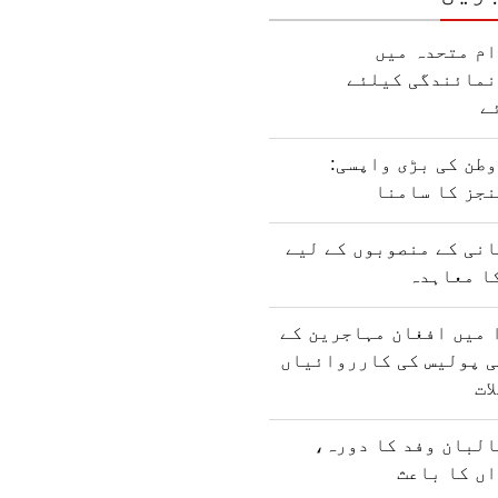
ام متحدہ میں
نمائندگی کیلئے
ے
طن کی بڑی واپسی:
نجز کا سامنا
نی کے منصوبوں کے لیے
ا معاہدہ
 میں افغان مہاجرین کے
ی پولیس کی کارروائیاں
ات
البان وفد کا دورہ،
ں کا باعث