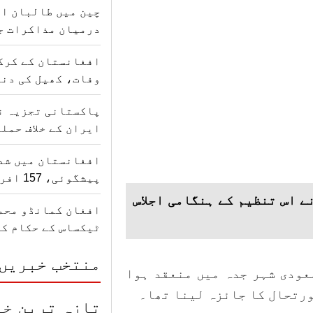
چین میں طالبان ا
درمیان مذاکرات ج
افغانستان کے کرک
وفات، کھیل کی دنی
پاکستانی تجزیہ ن
ایران کے خلاف حمل
افغانستان میں شدی
پیشگوئی، 157 افراد کی جانیں گئیں
ے اس تنظیم کے ہنگامی اجلاس
افغان کمانڈو محمد
ٹیکساس کے حکام ک
منتخب خبریں
سعودی شہر جدہ میں منعقد ہوا
ورتحال کا جائزہ لینا تھا۔
تازہ ترین خب