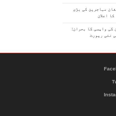
غان مہاجرین کی بڑی
کا اعلان
کی واپسی کا بحران:
ی نئی رپورٹ
Face
T
Inst