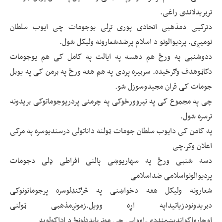
تربریدلاندی راغی.
دترکیی دمذهبی اتحادی پوری تړلی یوجومات چی ایوب سلطان
نومیږی. پردیوالونو د اسلام پرضدشعارونه ولیکل شول.
ددوشنبی په ورځ هم دهسه په ایالت په کامل کی هم یوجومات
دکاڼوهدف وګرځیده. سربیره پردی په هم هغه ورځ په برمن کی په یوبل
جومات کی قران مجیدوسوزل شو.
چی په مجموع کی په تیروورځوکی په چرمنی پردریوجوماتوکی بریدونه
ترسره شول.
په کامن کی دایوب سلطان جومات ټولنه داناتولی درسندیوسره په مرکی
اعلان وکړ.چی
دسه شنبی ورځ په سهاریوښی پالنی افراطی ډلی دجومات
پردیوالونواسلامی ضداسلامی
شعارونه ولیکل هغه دخواښنی په څرګنډلوسره پرجوماتونوکی
دبریدونودزیاتیداپه اړه وویل.زمونږمذهبی ټولنی
اوچارواکواندیښمنددی.اووایی چی مونږبایددلونځ د اداکولويه