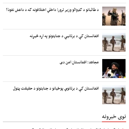
د طالبانو د کډوالو وزیر ترور؛ داخلي اختلافونه که د داعش نفوذ؟
افغانستان کې د برتانیې د جنایتونو په اړه څیړنه
مجاهد: افغانستان امن دی
افغانستان کې د برتانوي پوځیانو د جنایتونو د حقیقت پټول
نوی خبرونه