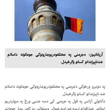
آریانانیوز: دجرمنی په مختلفودریوښارونوکی جوماتونه داسلام
ضدناپیژندانو کسانو وګرځیدل.
په دوتیرو ورځوکی دجرمنی په مختلفودریوښارونوکی جوماتونه داسلام
ضد ناپیژندانو کسانو وګرځیدل.
دآناتولی آژانس په قول په جرمنی کی دسه شنبی ورځ په سهاردریم
اسلامی ضداقدام ترسره شو.اوپه شمالی وستفالین په کامن یوبل جومات