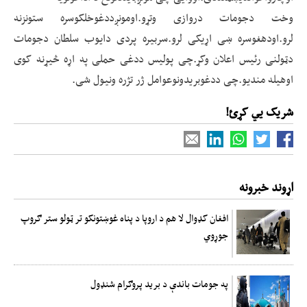
وخت دجومات دروازی وتړو.اومونږددغوخلکوسره ستونزنه
لرو.اودهغوسره ښی اړیکی لرو.سربیره پردی دایوب سلطان دجومات
دټولنی رئیس اعلان وکړ.چی پولیس ددغی حملی په اړه څیړنه کوی
اوهیله مندیو.چی ددغوبریدونوعوامل ژر تژره ونیول شی.
شریک یي کړئ!
اړوند خبرونه
افغان کډوال لا هم د اروپا د پناه غوښتونکو تر ټولو ستر ګروپ
جوړوي
په جومات باندې د برید پروګرام شنډول