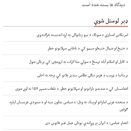
دیدگاه ها بسته شده است
ډېر لوستل شوي
امریکايي استازې د سونګ د بیو زیاتوالي په اړه اندیښنه څرګندوي
د ختیځ او شمال ختیځو سیمو کې د ناڅاپي سېلابونو خطر
د کابل او اسلام آباد ترمنځ د سولې مذاکرات په ارومچي کې بريالي شول
بریتانیا د ټرمپ د هرمز تنګي نظامي بندیز پلانو کې برخه نه اخلي
افغانستان کې د شدیدو بارانونو او سېلابونو خطر، د تلفات شمېر ۱۵۷ ته لوړ شوی
د متحده عربي اماراتو اوپیک نه وتل: د سیاسي بدلون نښه او د سعودي عربستان لپاره
ګواښ
انصار عباسي: د ایران پر وړاندې پوځي عمل غیر قانوني دی