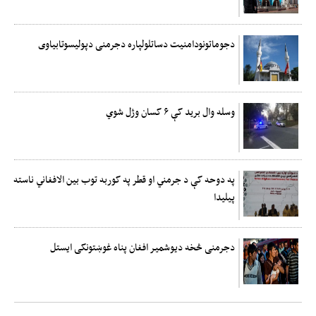
دجوماتونودامنیت دساتلولپاره دجرمنی دپولیسوتابیاوی
وسله وال بريد کې ۶ کسان وژل شوي
په دوحه کې د جرمني او قطر په کوربه توب بین الافغاني ناسته
پیلیدا
دجرمنی څخه دیوشمیر افغان پناه غوښتونکی ایستل