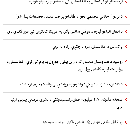
ازبکستان او قزاقستان په افغانستان کې د صادراتو زیاتولو هوکړه
د نړیوال جنایي محکمې لخوا د طالبانو پر ضد مسقل تحقیقات پیل شول
د افغان اتباعو لپاره د موقتي ساتنې پلان په امریکا کانګرس کې غور لاندې دی
پاکستان د افغانستان سره د جګړې اراده نه لري
روسیه د هندوستان سمندر ته د ریل پټلۍ جوړول په پام کې لري، افغانستان د
ټرانزیت لپاره کلیدي رول لري
د داعش-K د زیاتیدونکي ګواښونو په وړاندې نړیواله همکاري اړینه ده
متحده ملتونه: ۲.۷ میلیونه افغان راستنېدونکي د بشري مرستې بیړنۍ اړتیا
لري
پر کابل نظامي هوایي ډګر باندې راکټي برید ترسره شو