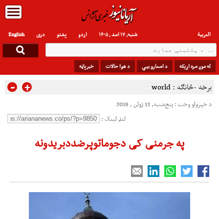
العربیة
شنبه, ۱۷ اسد , ۱۴۰۵
اردو
پشتو
دری
English
له موږ سره اړیکه
د اسعارو بیې
د هوا حالات
خبرپاڼه
-
+
برخه -څانګه :
world
د خپرولو وخت : پنج‌شنبه, 13 ژوئن , 2019
لنډ لینک :
په جرمنی کی دجوماتوپرضددبریدونه