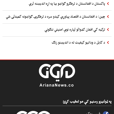
پاکستان د افغانستان د ترهګرو ګواښو بیا په اړه اندیښنه لري
چین: د افغانستان د اقتصاد پیاوړي کیدو سره د ترهګرۍ ګواښونه کمیدلی شي
ترکیه کې افغان کډوالو لپاره نوې امنیتي ننګونې
د کابل د ودانیو کیفیت ته د اندیښنو زنګ
په ټولنیزو رسنیو کې مو تعقیب کړئ
فیس بوک