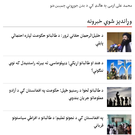
محمد علی ازمی په هالنډ کې د بدن جوړونې چمپین شو
وړاندیز شوي خبرونه
د خلیل‌الرحمان حقاني ترور: د طالبانو حکومت لپاره احتمالي
پایلې
د هند او طالبانو اړیکې؛ ډیپلوماسۍ ته بیرته راستنیدل که نوي
ننګونې؟
د طالبانو لخوا د رسنیو ځپل؛ حکومت په افغانستان کې د آزادو
معلوماتو جریان بندوي
په افغانستان کې د نجونو تعلیم؛ د طالبانو د افراطي سیاستونو
قرباني