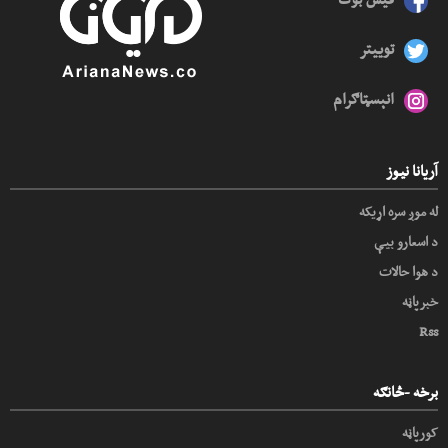
توییتر
انېسټاګرام
آریانا نیوز
له موږ سره اړیکه
د اسعارو بیې
د هوا حالات
خبرپاڼه
Rss
برخه -څانګه
کورپاڼه