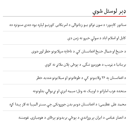
ډېر لوستل شوي
سناتور کاپتور: د سون توکو بیو زیاتوالی د امریکایي کورنیو لپاره یوه جدي ستونزه ده
کابل او اسلام اباد د سولې خبرو ته ژمن دي
د ختیځ او شمال ختیځ افغانستان کې د ناڅاپه سېلابونو خطر لوړ شوی
بریتانیا د ټرمپ د هورمزو تنگۍ د پوځي پلان ملاتړ نه کوي
د افغانستان په ۲۶ ولایتونو کې د طوفانونو او سیلابونو شدید خطر
متحده عرب اماراتو د اوپیک نه وتل؛ سیمه ایزې او نړیوالې بدلونونه
محمد علي عظیمی: د افغانستان دویم بدن جوړونکی چې مستر المپیا ته لار پیدا کړه
د انصار عباسي د ایران پر وړاندې د پوځې بریدونو پرځای د هوښیارۍ غوښتنه