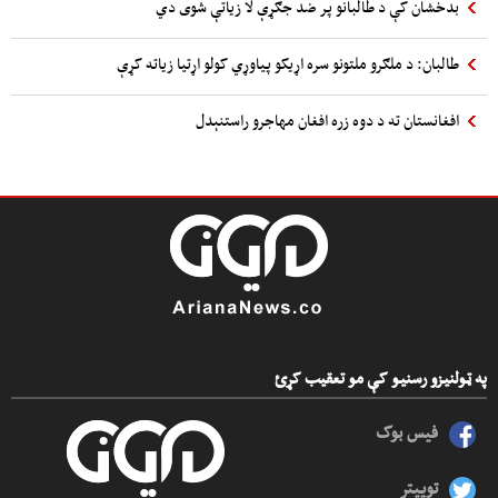
بدخشان کې د طالبانو پر ضد جګړې لا زیاتې شوی دي
طالبان: د ملګرو ملتونو سره اړیکو پیاوړي کولو اړتیا زیاته کړې
افغانستان ته د دوه زره افغان مهاجرو راستنېدل
په ټولنیزو رسنیو کې مو تعقیب کړئ
فیس بوک
توییتر