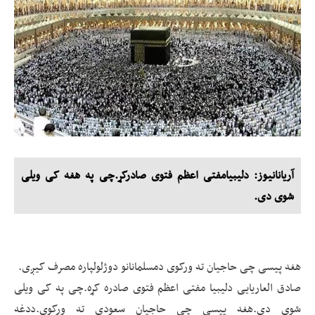
آریانانیوز: دلیبیامفتی اعظم فتوی صادرکړ.چی په هغه کی ویلی
شوی دی.
هغه پیسی چی حاجیان ته ورکوی دمسلمانانو دوژلولپاره مصرف کیږی.
صادق العاریایی دلیبیا مفتی اعظم فتوی صادره کړه.چی په کی ویلی
شوی دی.هغه پیسی چی حاجیان سعودی ته ورکوی.ددغه