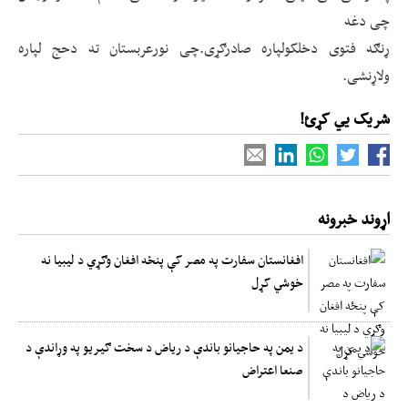
چی دغه
ړنګه فتوی دخلکولپاره صادرګړی.چی نورعربستان ته دحج لپاره
ولاړنشی.
شریک یي کړئ!
اړوند خبرونه
افغانستان سفارت په مصر کې پنځه افغان وګړي د لیبیا نه
خوشي کړل
د یمن په حاجیانو باندې د ریاض د سخت ګیریو په وړاندې د
صنعا اعتراض