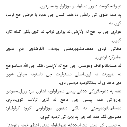
هیوادحکومت دنورو مسلمانانو دوژلولپاره مصرفوی.
په دغه فتوی کی راغلی ده.هغه کسان چی عمره یا فرضی حج ترسره
کړی ده
غواړی چی بیا حج ته ولاړشی.نه یوازی ثواب نه کوی.بلکی ګناه ګاره
کیږی.
مخکی تردی دمصرمشهورمفتی یوسف القرضاوی هم فتوی
صادرکړه.اودنړۍ
له مسلمانانوڅخه وغوښتل. چی حج ته لاړنشئ.ځکه چی الله ستاسوحج
ته ضرورت نه لری.اصلی مسئولیت چی تاستوته سپاړل شوی
دی.دخدای له بندګانوسره مرستی دی.
هغه په دغوجګروکی ددغی پیسی مصرفولوپه اشاری سره وویل.سعودی
چارواکی هغه پیسی چی دحج له لاری ترلاسه کوی.دنړۍ
دمسلمانانودمرستی نه بلکی دهغوی دوژلواوبی کوره کولولپاره
مصرفوی.لکه هغه څه چی په یمن کی ترسره کیږی.
په تونسی کی دینی مشرانوددغه هیواداوله مفتی اعظم څخه وغوښتل