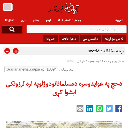
العربیة
جمعه, ۱۶ اسد , ۱۴۰۵
اردو
پشتو
دری
English
له موږ سره اړیکه
د اسعارو بیې
د هوا حالات
خبرپاڼه
-
+
برخه -څانګه :
world
د خپرولو وخت : دوشنبه, 15 جولای , 2019
لنډ لینک :
دحج په عوایدوسره دمسلمانانودوژلوپه اړه لرزونکی
ایشوا کړی