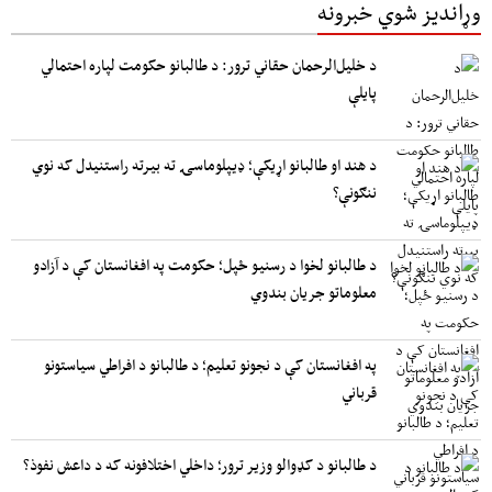
وړاندیز شوي خبرونه
د خلیل‌الرحمان حقاني ترور: د طالبانو حکومت لپاره احتمالي
پایلې
د هند او طالبانو اړیکې؛ ډیپلوماسۍ ته بیرته راستنیدل که نوي
ننګونې؟
د طالبانو لخوا د رسنیو ځپل؛ حکومت په افغانستان کې د آزادو
معلوماتو جریان بندوي
په افغانستان کې د نجونو تعلیم؛ د طالبانو د افراطي سیاستونو
قرباني
د طالبانو د کډوالو وزیر ترور؛ داخلي اختلافونه که د داعش نفوذ؟