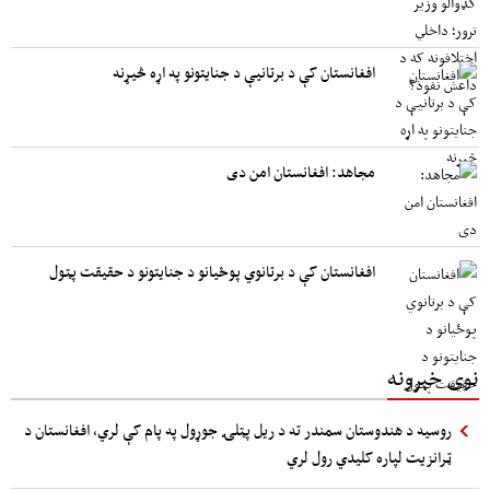
افغانستان کې د برتانیې د جنایتونو په اړه څیړنه
مجاهد: افغانستان امن دی
افغانستان کې د برتانوي پوځیانو د جنایتونو د حقیقت پټول
نوی خبرونه
روسیه د هندوستان سمندر ته د ریل پټلۍ جوړول په پام کې لري، افغانستان د
ټرانزیت لپاره کلیدي رول لري