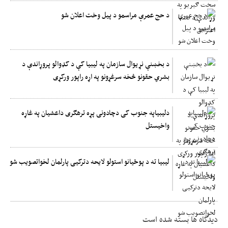
د حج عمرې مراسمو د پیل وخت اعلان شو
د بخښنې نړیوال سازمان په لیبیا کې د کډوالو پروړاندې د
بشري حقونو څخه سرغړونو په اړه راپور ورکړی
دلیبیاپه جنوب کی دچادونی پړه ترهګری داعشیان په غاړه
واخیستل
لیبیا ته د پوځیانو استولو لایحه دترکیی پارلمان لخواتصویب شو
دیدگاه ها بسته شده است