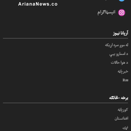
انېسټاګرام
آریانا نیوز
له موږ سره اړیکه
د اسعارو بیې
د هوا حالات
خبرپاڼه
Rss
برخه -څانګه
کورپاڼه
افغانستان
نړۍ