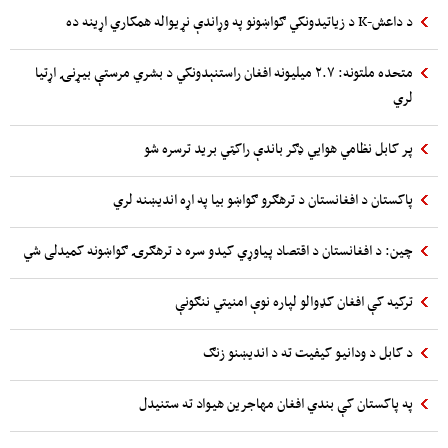
د داعش-K د زیاتیدونکي ګواښونو په وړاندې نړیواله همکاري اړینه ده
متحده ملتونه: ۲.۷ میلیونه افغان راستنېدونکي د بشري مرستې بیړنۍ اړتیا
لري
پر کابل نظامي هوایي ډګر باندې راکټي برید ترسره شو
پاکستان د افغانستان د ترهګرو ګواښو بیا په اړه اندیښنه لري
چین: د افغانستان د اقتصاد پیاوړي کیدو سره د ترهګرۍ ګواښونه کمیدلی شي
ترکیه کې افغان کډوالو لپاره نوې امنیتي ننګونې
د کابل د ودانیو کیفیت ته د اندیښنو زنګ
په پاکستان کې بندي افغان مهاجرین هیواد ته ستنیدل