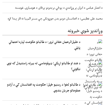
د انصار عباسي د ایران پر وړاندې د پوځې بریدونو پرځای د هوښیارۍ غوښتنه
محمد علي عظیمی: د افغانستان دویم بدن جوړونکی چې مستر المپیا ته لار پیدا کړه
وړاندیز شوي خبرونه
د خلیل‌الرحمان حقاني ترور: د طالبانو حکومت لپاره احتمالي
پایلې
د هند او طالبانو اړیکې؛ ډیپلوماسۍ ته بیرته راستنیدل که نوي
ننګونې؟
د طالبانو لخوا د رسنیو ځپل؛ حکومت په افغانستان کې د آزادو
معلوماتو جریان بندوي