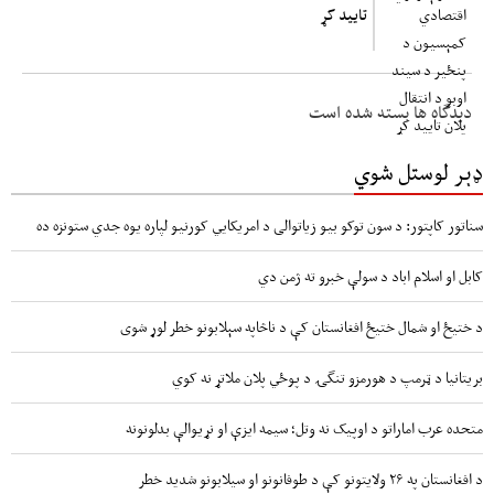
تایید کړ
دیدگاه ها بسته شده است
ډېر لوستل شوي
سناتور کاپتور: د سون توکو بیو زیاتوالی د امریکایي کورنیو لپاره یوه جدي ستونزه ده
کابل او اسلام اباد د سولې خبرو ته ژمن دي
د ختیځ او شمال ختیځ افغانستان کې د ناڅاپه سېلابونو خطر لوړ شوی
بریتانیا د ټرمپ د هورمزو تنگۍ د پوځي پلان ملاتړ نه کوي
متحده عرب اماراتو د اوپیک نه وتل؛ سیمه ایزې او نړیوالې بدلونونه
د افغانستان په ۲۶ ولایتونو کې د طوفانونو او سیلابونو شدید خطر