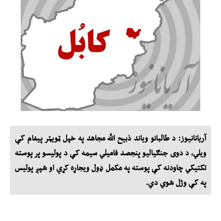
آریانانیوز: د طالبانو وياند ذبيح الله مجاهد په خپل ټويټر پيغام کې
ويلي، د دوی جنګياليو پنجصد فاميلي سيمه کې د پوليسو پر پوسته
تکتيکي چاودنه کې پوسته په مکمل ډول ويجاړه کړې او شپږ پوليس
په کې وژل شوي دي.