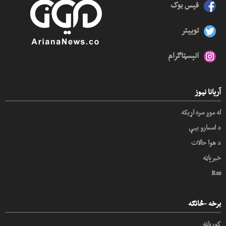
فیس بوک
توییتر
انېسټاګرام
آریانا نیوز
له موږ سره اړیکه
د اسعارو بیې
د هوا حالات
خبرپاڼه
Rss
برخه -څانګه
کورپاڼه