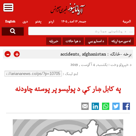
العربیة
جمعه, ۱۶ اسد , ۱۴۰۵
اردو
پشتو
دری
English
له موږ سره اړیکه
د اسعارو بیې
د هوا حالات
خبرپاڼه
-
+
برخه -څانګه :
afghanistan
,
accidents
د خپرولو وخت : یکشنبه, 4 آگوست , 2019
لنډ لینک :
په کابل ښار کې د پوليسو پر پوسته چاودنه