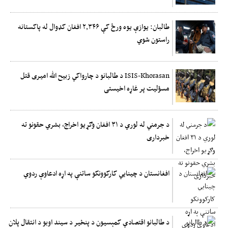
طالبان: یوازې یوه ورځ کې ۲,۳۴۶ افغان کډوال له پاکستانه
راستون شوي
ISIS-Khorasan د طالبانو د چارواکي زبیح الله امیری قتل
مسؤلیت پر غاړه اخیستی
د جرمني له لوري د ۳۱ افغان وګړیو اخراج، بشري حقونو ته
خبرداری
افغانستان د چینایي کارکوونکو ساتنې په اړه ادعاوې ردوي
د طالبانو اقتصادي کمېسیون د پنځیر د سیند اوبو د انتقال پلان