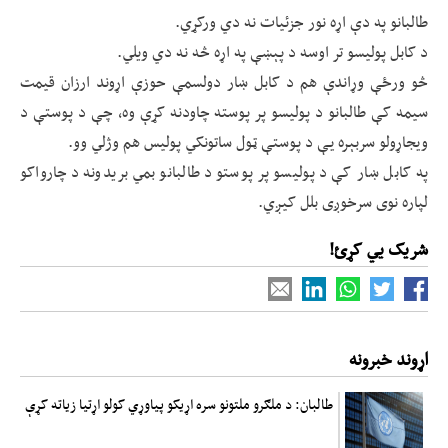
طالبانو په دې اړه نور جزئيات نه دي ورکړي.
د کابل پوليسو تر اوسه د پېښې په اړه څه نه دي ویلي.
څو ورځې وړاندې هم د کابل ښار دولسمې حوزې اړوند ارزان قيمت
سيمه کې طالبانو د پوليسو پر پوسته چاودنه کړې وه، چې د پوستې د
ويجاړولو سربېره يې د پوستې ټول ساتونکي پوليس هم وژلي وو.
په کابل ښار کې د پوليسو پر پوستو د طالبانو بمي بریدونه د چارواکو
لپاره نوی سرخوږی بلل کيږي.
شریک یي کړئ!
اړوند خبرونه
طالبان: د ملګرو ملتونو سره اړیکو پیاوړي کولو اړتیا زیاته کړې