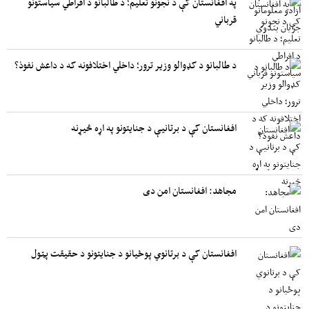
په افغانستان کې د نجونو تعلیم؛ د طالبانو د افراطي سیاستونو
قرباني
د طالبانو د کډوالو وزیر ترور؛ داخلي اختلافونه که د داعش نفوذ؟
افغانستان کې د برتانیې د جنایتونو په اړه څیړنه
مجاهد: افغانستان امن دی
افغانستان کې د برتانوي پوځیانو د جنایتونو د حقیقت پټول