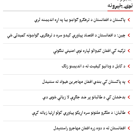
نوی خبرونه
پاکستان د افغانستان د ترهګرو ګواښو بیا په اړه اندیښنه لري
چین: د افغانستان د اقتصاد پیاوړي کیدو سره د ترهګرۍ ګواښونه کمیدلی شي
ترکیه کې افغان کډوالو لپاره نوې امنیتي ننګونې
د کابل د ودانیو کیفیت ته د اندیښنو زنګ
په پاکستان کې بندي افغان مهاجرین هیواد ته ستنیدل
بدخشان کې د طالبانو پر ضد جګړې لا زیاتې شوی دي
طالبان: د ملګرو ملتونو سره اړیکو پیاوړي کولو اړتیا زیاته کړې
افغانستان ته د دوه زره افغان مهاجرو راستنېدل