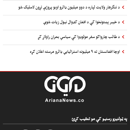
د ننگرهار ولایت لپاره د دوو میلیون ډالرو اوبو پروژې تړون لاسلیک شو
د خیبر پښتونخوا کې د افغان کډوال نیول زیات شوي
د طالب چارواکو سفر مولوډوا کې سیاسي بحران راولاړ کړ
اوچا افغانستان ته ۹ میلیونه استرالیایي ډالرو مرسته اعلان کړه
په ټولنیزو رسنیو کې مو تعقیب کړئ